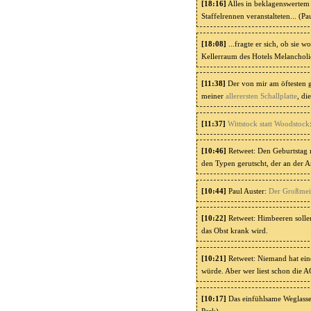
[18:16]
Alles in beklagenswertem
Staffelrennen veranstalteten... (Pa
[18:08]
...fragte er sich, ob sie 
Kellerraum des Hotels Melancholie
[11:38]
Der von mir am öftesten g
meiner
allerersten Schallplatte
, di
[11:37]
Wittstock statt Woodstock
[10:46]
Retweet: Den Geburtstag m
den Typen gerutscht, der an der A
[10:44]
Paul Auster:
Der Großmei
[10:22]
Retweet: Himbeeren sollen
das Obst krank wird.
[10:21]
Retweet: Niemand hat ein
würde. Aber wer liest schon die 
[10:17]
Das einfühlsame Weglassen 
Park)