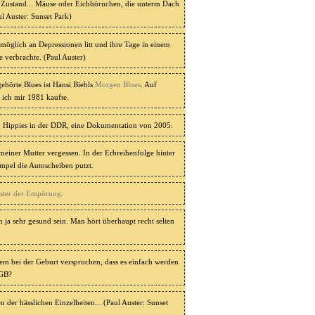
 Zustand... Mäuse oder Eichhörnchen, die unterm Dach
ul Auster: Sunset Park)
womöglich an Depressionen litt und ihre Tage in einem
 verbrachte. (Paul Auster)
ehörte Blues ist Hansi Biebls
Morgen Blues
. Auf
e ich mir 1981 kaufte.
: Hippies in der DDR, eine Dokumentation von 2005.
einer Mutter vergessen. In der Erbreihenfolge hinter
mpel die Autoscheiben putzt.
ster der Empörung
.
 ja sehr gesund sein. Man hört überhaupt recht selten
em bei der Geburt versprochen, dass es einfach werden
AGB?
der hässlichen Einzelheiten... (Paul Auster: Sunset