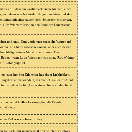
ah es oft, dass ein Großer sich einen Kleinen, einen
e, weil dann sein Nachruhm länger leuchtete und sich
en seiner mit einer namenlosen Sehnsucht erinnerten,
ten. (Urs Widmer: Reise an den Rand des Universums.
dürr und grau. Ihm verdorrten sogar die Wörter auf
waren. Er zitierte zuweilen Goethe, aber auch dessen
nbeschädigt seinem Mund zu entrinnen. Das
 zu Boden, wenn Louis Wiesmann es vorlas. (Urs Widmer:
s. Autobiographie)
 ein paar hundert Kilometer hügeliger Lieblichkeit,
dlungsbrei zu verwandeln, der von St. Gallen bis Genf
r Industriebrache ist. (Urs Widmer: Reise an den Rand
s in meiner aktuellen Lektüre (Annette Pehnts
schwindelig.
n der JVA war ein leerer Erfolg.
sen Deutsch, nur manchesmal breche ich noch etwas