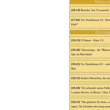
Mittwoc
[18:14]
Beendet: Sue Townsends "D
[17:05]
Vor Nachtdienst 5/5. Weit
blieb".
Diensta
[19:55]
E-Damer - Käse 2.0.
[19:36]
Valentinstag - die "Blume
Jahr im Bett blieb)
[19:11]
Vor Nachtdienst 4/5 - ode
Bed.
[18:55]
Andere Menschen, die nich
[18:44]
"Ich schneide meine Fußnäg
London Review of Books." (Sue To
[16:51]
"Was glauben Sie denn, wie
sagen. Sie könnten eine jung auss