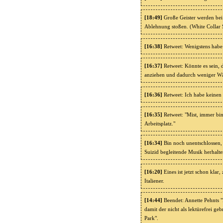
[18:49]
Große Geister werden bei
Ablehnung stoßen. (White Collar
[16:38]
Retweet: Wenigstens habe 
[16:37]
Retweet: Könnte es sein, d
anziehen und dadurch weniger Wä
[16:36]
Retweet: Ich habe keinen
[16:35]
Retweet: "Mist, immer bin 
Arbeitsplatz."
[16:34]
Bin noch unentschlossen, 
Suizid begleitende Musik herhalten
[16:20]
Eines ist jetzt schon klar
Italiener.
[14:44]
Beendet: Annette Pehnts 
damit der nicht als lektürefrei ge
Park".