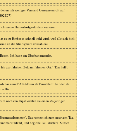
 denen mit weniger Verstand Gesegneten oft auf
 S02E07)
ich meine Humorlosigkeit nicht verloren.
as es im Herbst so schnell kühl wird, weil alle sich dick
rme an die Atmosphäre abstrahlen?
 Bauch. Ich habe ein Überhangmandat.
ich zur falschen Zeit am falschen Ort." "Das heißt
ob das neue BAP-Album als Einschlafhilfe oder als
 sollte.
, zum nächsten Papst wählen sie einen 79-jährigen
"Brennesselsommer". Das rechne ich zum gestrigen Tag,
brandmarkt bleibt, und beginne Paul Austers "Sunset