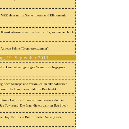
 MRR eines mir in Sachen Lesen und Bibliomanie
 Klassikerforum -
Warum lesen wir?
-, zu dem auch ich
 Annette Pehnts "Brennesselsommer".
ag, 19. September 2013
ndruckend, einem geistigen Vakuum zu begegnen.
gig beim Schnaps und versanken im alkoholisierten
end: Die Frau, die ein Jahr im Bett blieb)
 ihrem Gehirn auf Leerlauf und wartete ein paar
Sue Townsend: Die Frau, die ein Jahr im Bett blieb)
r Tag 1/2. Erstes Bier zur ersten Serie (Castle