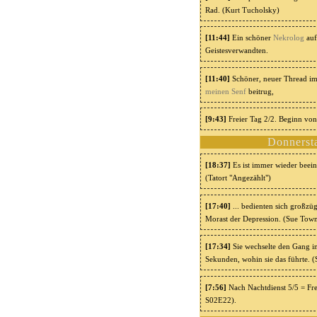
Rad. (Kurt Tucholsky)
[11:44]
Ein schöner
Nekrolog
auf
Geistesverwandten.
[11:40]
Schöner, neuer Thread im
meinen Senf
beitrug,
[9:43]
Freier Tag 2/2. Beginn von
Donnerst
[18:37]
Es ist immer wieder beei
(Tatort "Angezählt")
[17:40]
... bedienten sich großzü
Morast der Depression. (Sue Towns
[17:34]
Sie wechselte den Gang in
Sekunden, wohin sie das führte. (
[7:56]
Nach Nachtdienst 5/5 = Freie
S02E22).