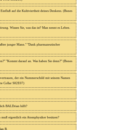
Einfluß auf die Kultiviertheit deines Denkens. (Bones
törung. Wissen Sie, was das ist? Man nennt es Leben.
faßter junger Mann." "Dank pharmazeutischer
en?" "Kommt darauf an. Was haben Sie denn?" (Bones
vertrauen, der ein Nummerschild mit seinem Namen
ite Collar S02E07)
ich BALDrian hilft?
muß eigentlich ein Atomphysiker besitzen?
lan B.