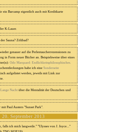
 ein Barcamp eigentlich auch mit Kreditkarte
 der K-Lauer.
n der Sauna? Zölibad?
ieder genauer auf die Perlentaucherrezensionen zu
ng in Form neuer Bücher an. Beispielsweise über eines
ter(n):
Odo Marquard: Endlichkeitsphilosophisches.
Buchentdeckungen habe ich eine
Sonderseite
gisch aufgelistet werden, jeweils mit Link zur
te.
e
Lange Nacht
über die Mentalität der Deutschen und
 mit Paul Austers "Sunset Park".
, 20. September 2013
 falls ich mich langweile." "Ulysses von J. Joyce..."
Trek TNG S03E19)