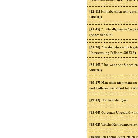
[22:11]
Ich habe einen sehr guten 
S08E08)
[21:45]
"... die allgemeine Angsts
(Bones S08E08)
[21:30]
"Sie sind ein ziemlich ge
Unterstützung." (Bones S08E08)
[21:10]
"Und wenn wir Sie sedier
S08E08)
[19:17]
Man sollte nie jemandem 
und Dollarzeichen drauf hat. (Wh
[19:13]
Die Wahl der Qual.
[19:04]
Ob gegen Ungeduld wirkl
[19:02]
Welche Kernkompetenzen 
[19:00]
Ich nehme lieber gleich P