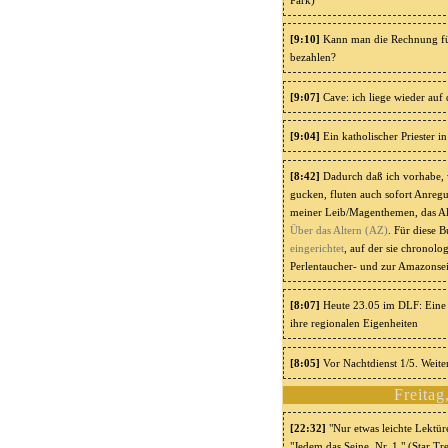
[9:10]
Kann man die Rechnung für
bezahlen?
[9:07]
Cave: ich liege wieder auf
[9:04]
Ein katholischer Priester i
[8:42]
Dadurch daß ich vorhabe, w
gucken, fluten auch sofort Anregu
meiner Leib/Magenthemen, das Al
Über das Altern
(AZ)
. Für diese 
eingerichtet
, auf der sie chronolo
Perlentaucher- und zur Amazonsei
[8:07]
Heute 23.05 im DLF: Ein
ihre regionalen Eigenheiten
[8:05]
Vor Nachtdienst 1/5. Weiter
Freitag
[22:32]
"Nur etwas leichte Lektüre,
"Jedem das Seine, Nr. 1." (Star 