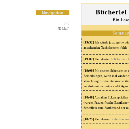
Bücherlei
Navigation
Ein Lese
[<<]
[E-Mail]
Samstag
[19:32]
Ich würde ja zu gerne wis
anstehenden Nachtdiensten fühlt.
[19:07]
Paul Auster:
6 Kilo mehr
b
[19:00]
Mit seinem Schreiben ist e
Bemerkungen, wenn mal wieder ein
Verachtung für die literarische We
verabsäumt hat, seine vielfältige
[18:40]
Aus allen Ecken sprießen
würgen Frauen frische Bataillone
Scherflein zum Fortbestand der me
[18:25]
Paul Auster:
Kein Frauen