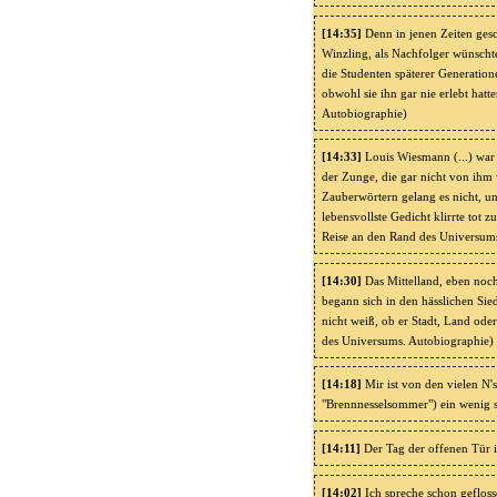
[14:35]
Denn in jenen Zeiten gesch
Winzling, als Nachfolger wünscht
die Studenten späterer Generation
obwohl sie ihn gar nie erlebt hat
Autobiographie)
[14:33]
Louis Wiesmann (...) war 
der Zunge, die gar nicht von ihm 
Zauberwörtern gelang es nicht, u
lebensvollste Gedicht klirrte tot
Reise an den Rand des Universum
[14:30]
Das Mittelland, eben noch
begann sich in den hässlichen Sie
nicht weiß, ob er Stadt, Land ode
des Universums. Autobiographie)
[14:18]
Mir ist von den vielen N'
"Brennnesselsommer") ein wenig 
[14:11]
Der Tag der offenen Tür i
[14:02]
Ich spreche schon geflos