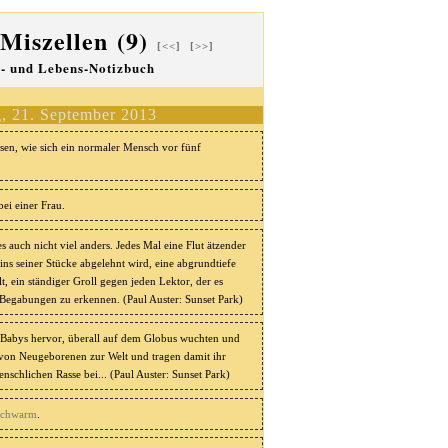
 Miszellen (9)
[<<]
[>>]
- und Lebens-Notizbuch
, 21. September 2013
sen, wie sich ein normaler Mensch vor fünf
ei einer Frau.
s auch nicht viel anders. Jedes Mal eine Flut ätzender
s seiner Stücke abgelehnt wird, eine abgrundtiefe
lt, ein ständiger Groll gegen jeden Lektor, der es
n Begabungen zu erkennen. (Paul Auster: Sunset Park)
 Babys hervor, überall auf dem Globus wuchten und
 von Neugeborenen zur Welt und tragen damit ihr
nschlichen Rasse bei... (Paul Auster: Sunset Park)
schwarm
.