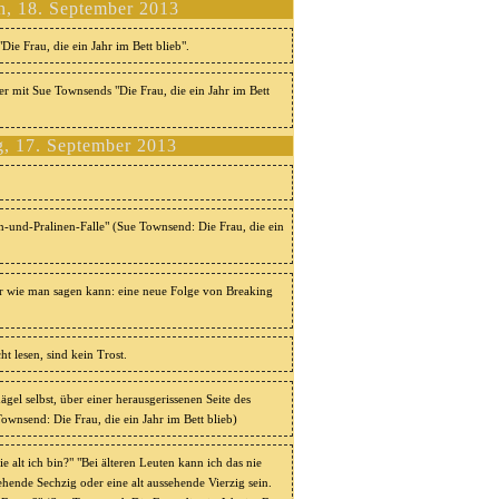
h, 18. September 2013
ie Frau, die ein Jahr im Bett blieb".
er mit Sue Townsends "Die Frau, die ein Jahr im Bett
g, 17. September 2013
n-und-Pralinen-Falle" (Sue Townsend: Die Frau, die ein
r wie man sagen kann: eine neue Folge von Breaking
t lesen, sind kein Trost.
el selbst, über einer herausgerissenen Seite des
wnsend: Die Frau, die ein Jahr im Bett blieb)
 alt ich bin?" "Bei älteren Leuten kann ich das nie
ehende Sechzig oder eine alt aussehende Vierzig sein.