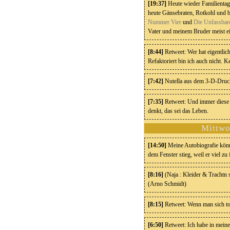
[19:37]
Heute wieder Familientag,
heute Gänsebraten, Rotkohl und 
Nummer Vier
und
Die Unfassba
Vater und meinem Bruder meist ei
[8:44]
Retweet: Wer hat eigentlic
Refaktoriert bin ich auch nicht.
[7:42]
Nutella aus dem 3-D-Druck
[7:35]
Retweet: Und immer diese 
denkt, das sei das Leben.
Mittwo
[14:50]
Meine Autobiografie könnt
dem Fenster stieg, weil er viel zu
[8:16]
(Naja : Kleider & Trachtn
(Arno Schmidt)
[8:15]
Retweet: Wenn man sich tot s
[6:50]
Retweet: Ich habe in meine