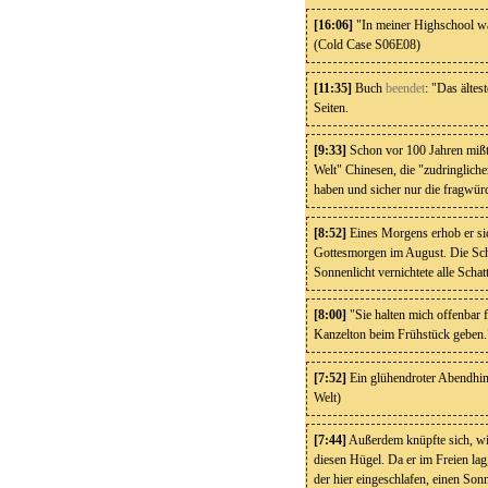
[16:06]
"In meiner Highschool war
(Cold Case S06E08)
[11:35]
Buch
beendet
: "Das ältes
Seiten.
[9:33]
Schon vor 100 Jahren mißtr
Welt" Chinesen, die "zudringliche
haben und sicher nur die fragwürd
[8:52]
Eines Morgens erhob er sich
Gottesmorgen im August. Die Sch
Sonnenlicht vernichtete alle Schat
[8:00]
"Sie halten mich offenbar 
Kanzelton beim Frühstück geben."
[7:52]
Ein glühendroter Abendhimm
Welt)
[7:44]
Außerdem knüpfte sich, wie 
diesen Hügel. Da er im Freien lag
der hier eingeschlafen, einen Sonn