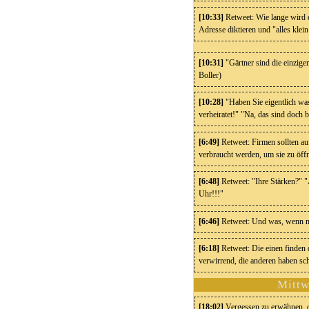
[10:33]
Retweet: Wie lange wird 
Adresse diktieren und "alles klei
[10:31]
"Gärtner sind die einzige
Boller)
[10:28]
"Haben Sie eigentlich was
verheiratet!" "Na, das sind doc
[6:49]
Retweet: Firmen sollten au
verbraucht werden, um sie zu öff
[6:48]
Retweet: "Ihre Stärken?" "
Uhr!!!"
[6:46]
Retweet: Und was, wenn man
[6:18]
Retweet: Die einen finden
verwirrend, die anderen haben sc
Mittw
[18:02]
Vergessen zu erwähnen, d