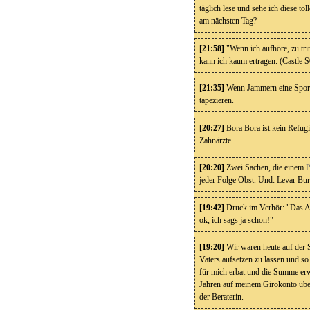
täglich lese und sehe ich diese t
am nächsten Tag?
[21:58]
"Wenn ich aufhöre, zu tri
kann ich kaum ertragen. (Castle 
[21:35]
Wenn Jammern eine Sporta
tapezieren.
[20:27]
Bora Bora ist kein Refugi
Zahnärzte.
[20:20]
Zwei Sachen, die einem
P
jeder Folge Obst. Und: Levar Burt
[19:42]
Druck im Verhör: "Das Ang
ok, ich sags ja schon!"
[19:20]
Wir waren heute auf der 
Vaters aufsetzen zu lassen und so
für mich erbat und die Summe erwä
Jahren auf meinem Girokonto überw
der Beraterin.