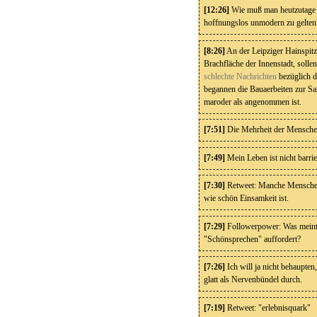
[12:26]
Wie muß man heutzutage e
hoffnungslos unmodern zu gelten
[8:26]
An der Leipziger Hainspitz
Brachfläche der Innenstadt, solle
schlechte Nachrichten
bezüglich d
begannen die Bauaerbeiten zur San
maroder als angenommen ist.
[7:51]
Die Mehrheit der Menschen 
[7:49]
Mein Leben ist nicht barrie
[7:30]
Retweet: Manche Menschen
wie schön Einsamkeit ist.
[7:29]
Followerpower: Was meint 
"Schönsprechen" auffordert?
[7:26]
Ich will ja nicht behaupten
glatt als Nervenbündel durch.
[7:19]
Retweet: "erlebnisquark"