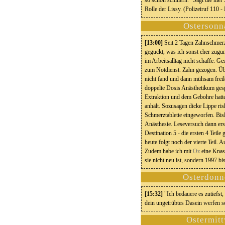
so schön schillern." Sagt die hi
Rolle der Lissy. (Polizeiruf 110 
Ostersonn
[13:00]
Seit 2 Tagen Zahnschmerze
geguckt, was ich sonst eher zugun
im Arbeitsalltag nicht schaffe. 
zum Notdienst. Zahn gezogen. Übl
nicht fand und dann mühsam frei
doppelte Dosis Anästhetikum gesp
Extraktion und dem Gebohre hatte 
anhält. Sozusagen dicke Lippe ris
Schmerztablette eingeworfen. Bi
Anästhesie. Leseversuch dann ers
Destination 5 - die ersten 4 Teile
heute folgt noch der vierte Teil
Zudem habe ich mit
Oz
eine Knast
sie nicht neu ist, sondern 1997 bis
Osterdonne
[15:32]
"Ich bedauere es zutiefst
dein ungetrübtes Dasein werfen so
Ostermitt