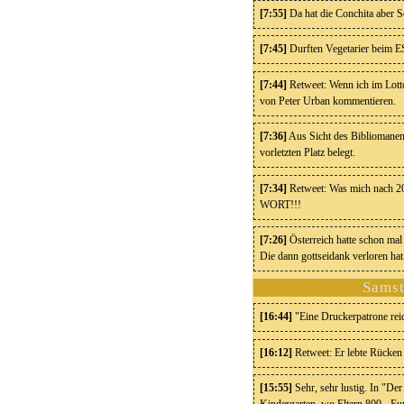
[7:55]
Da hat die Conchita aber 
[7:45]
Durften Vegetarier beim ES
[7:44]
Retweet: Wenn ich im Lotto
von Peter Urban kommentieren.
[7:36]
Aus Sicht des Bibliomanen 
vorletzten Platz belegt.
[7:34]
Retweet: Was mich nach 20
WORT!!!
[7:26]
Österreich hatte schon mal 
Die dann gottseidank verloren hat
Samst
[16:44]
"Eine Druckerpatrone reic
[16:12]
Retweet: Er lebte Rücken
[15:55]
Sehr, sehr lustig. In "Der