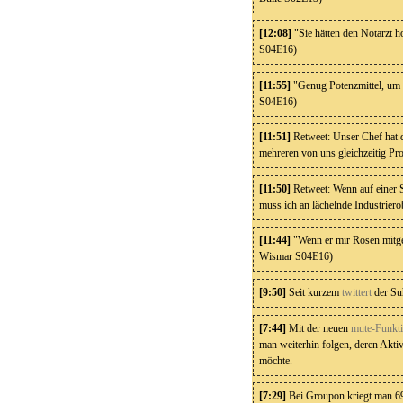
[12:08]
"Sie hätten den Notarzt 
S04E16)
[11:55]
"Genug Potenzmittel, um
S04E16)
[11:51]
Retweet: Unser Chef hat d
mehreren von uns gleichzeitig Pro
[11:50]
Retweet: Wenn auf einer S
muss ich an lächelnde Industriero
[11:44]
"Wenn er mir Rosen mitg
Wismar S04E16)
[9:50]
Seit kurzem
twittert
der Su
[7:44]
Mit der neuen
mute-Funkt
man weiterhin folgen, deren Aktiv
möchte.
[7:29]
Bei Groupon kriegt man 69