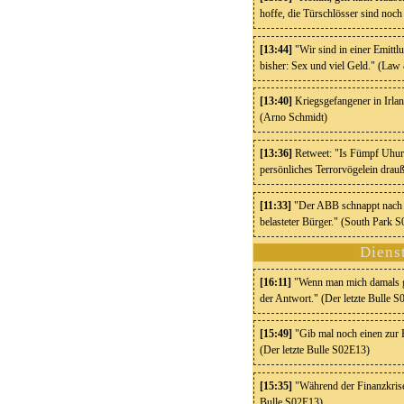
hoffe, die Türschlösser sind no
[13:44]
"Wir sind in einer Emittl
bisher: Sex und viel Geld." (L
[13:40]
Kriegsgefangener in Irla
(Arno Schmidt)
[13:36]
Retweet: "Is Fümpf Uhur!
persönliches Terrorvögelein dr
[11:33]
"Der ABB schnappt nach 
belasteter Bürger." (South Park 
Diens
[16:11]
"Wenn man mich damals gef
der Antwort." (Der letzte Bulle 
[15:49]
"Gib mal noch einen zur Be
(Der letzte Bulle S02E13)
[15:35]
"Während der Finanzkrise
Bulle S02E13)