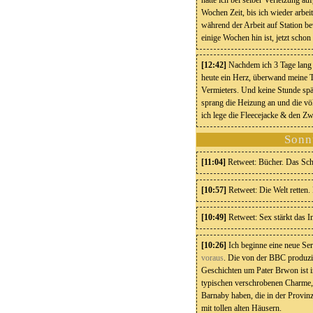
hatte ich bei selber Verletzung a
Wochen Zeit, bis ich wieder arbei
während der Arbeit auf Station 
einige Wochen hin ist, jetzt scho
[12:42]
Nachdem ich 3 Tage lang b
heute ein Herz, überwand meine T
Vermieters. Und keine Stunde spät
sprang die Heizung an und die 
ich lege die Fleecejacke & den Zw
Sonn
[11:04]
Retweet: Bücher. Das Schu
[10:57]
Retweet: Die Welt retten.
[10:49]
Retweet: Sex stärkt das 
[10:26]
Ich beginne eine neue Se
voraus
. Die von der BBC produzi
Geschichten um Pater Brwon ist in
typischen verschrobenen Charme, 
Barnaby haben, die in der Provin
mit tollen alten Häusern.