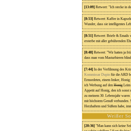
[13:09]
Retweet: "Ich stecke in d
[8:53]
Retweet: Kaffee in Kapseln
Wunder, dass sie intelligentes Le
[8:51]
Retweet: Briefe & Emails w
ersterbe mit aller gebührenden Eh
[8:48]
Retweet: "Wir hatten ja frü
dass man vom Masturbieren blind 
[7:44]
In der Verfilmung des Kr
Kommissar Dupin
für die ARD b
Ermordeten, einem Imker, Honig z
ich Werbung auf den
Honig
Leim 
Appetit auf Honig, den ich sonst 
zu meinem 30. Lebensjahr waren
mit höchstem Genuß verbunden. S
Herzhaftem und Süßem habe, imme
Weißer So
[20:36]
"Man kann sich keine Sei