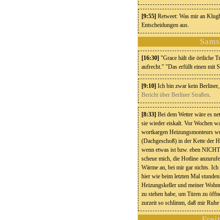
[9:55]
Retweet: Was mir an Klughei
Entscheidungen aus.
Sams
[16:30]
"Grace hält die örtliche 
aufrecht." "Das erfüllt einen mit S
[9:10]
Ich bin zwar kein Berliner
Bericht über Berliner Straßen
.
[8:33]
Bei dem Wetter wäre es nett
sie wieder eiskalt. Vor Wochen w
wortkargen Heizungsmonteurs wurd
(Dachgeschoß) in der Kette der H
wenn etwas ist bzw. eben NICHT i
scheue mich, die Hotline anzuruf
Wärme an, bei mir gar nichts. Ich
hier wie beim letzten Mal stund
Heizungskeller und meiner Wohnu
zu stehen habe, um Türen zu öffn
zurzeit so schlimm, daß mir Ruhe
Frei