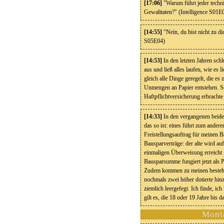
[17:06]
"Warum führt jeder techni
Gewalttaten?" (Intelligence S01E
[14:55]
"Nein, du bist nicht zu d
S05E04)
[14:53]
In den letzten Jahren sch
aus und ließ alles laufen, wie es
gleich alle Dinge geregelt, die es
Unmengen an Papier entstehen. Se
Haftpflichtversicherung erbrachte 
[14:33]
In den vergangenen beiden
das so ist: eines führt zum ander
Freistellungsauftrag für meinen 
Bausparverträge: der alte wird auf
einmaligen Überweisung erreicht is
Bausparsumme fungiert jetzt als 
Zudem kommen zu meinen besteh
nochmals zwei höher dotierte hin
ziemlich leergefegt. Ich finde, ic
gilt es, die 18 oder 19 Jahre bis d
Mont