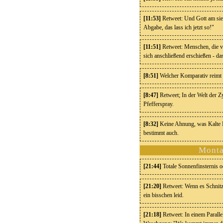
[11:53]
Retweet: Und Gott am sie
Abgabe, das lass ich jetzt so!"
[11:51]
Retweet: Menschen, die v
sich anschließend erschießen - das
[8:51]
Welcher Komparativ reimt 
[8:47]
Retweet; In der Welt der Z
Pfefferspray.
[8:32]
Keine Ahnung, was Kalte Pro
bestimmt auch.
Monta
[21:44]
Totale Sonnenfinsternis 
[21:20]
Retweet: Wenn es Schnitz
ein bisschen leid.
[21:18]
Retweet: In einem Parall