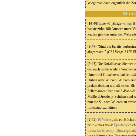
kriegt man dann eigentlich die Z
Mont
[14:48]
Eine 70-jährige
verlegt
Hu
hat sie zirka 100 Autoren unter Ve
kaufen gibt das unter der Websei
[9:47]
"Sind Sie bereits vorbestra
abgesessen." (CSI Vegas S12E15
[9:47]
Die Unfallkasse, die meinen
der mich mittlerweile 7 Wochen zuh
Unter drei Gutachtern darf ich wä
Düben oder Wurzen. Wurzen ersc
praktikabelsten und nähesten. Bis
Sellerhausen über eine S-Bahn-D
Meißen/Dresden). Seitdem sind 
nun die S1 nach Wurzen zu erreic
Innenstadt zu fahren.
[7:45]
10 Wörter
, die ein Bücher
neun - mais voilà:
Epeolatry
(nich
Literarian (Literat)
,
Ultracrepidari