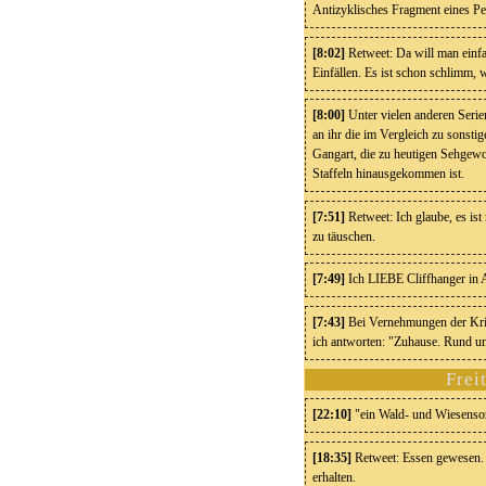
Antizyklisches Fragment eines Pe
[8:02]
Retweet: Da will man einfa
Einfällen. Es ist schon schlimm, 
[8:00]
Unter vielen anderen Serie
an ihr die im Vergleich zu sonstig
Gangart, die zu heutigen Sehgewoh
Staffeln hinausgekommen ist.
[7:51]
Retweet: Ich glaube, es is
zu täuschen.
[7:49]
Ich LIEBE Cliffhanger in 
[7:43]
Bei Vernehmungen der Krim
ich antworten: "Zuhause. Rund um
Frei
[22:10]
"ein Wald- und Wiesensoz
[18:35]
Retweet: Essen gewesen.
erhalten.