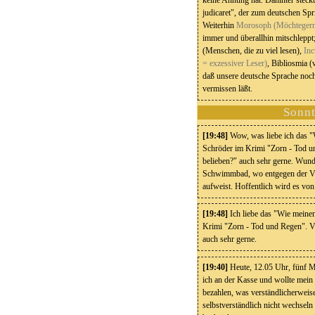
keine Ahnung hat. Dahinter steckt
judicaret", der zum deutschen Spri
Weiterhin
Morosoph (Möchtegern
immer und überallhin mitschleppt;
(Menschen, die zu viel lesen),
Inc
= exzessiver Leser)
, Bibliosmia 
daß unsere deutsche Sprache noch
vermissen läßt.
Sonnt
[19:48]
Wow, was liebe ich das "
Schröder im Krimi "Zorn - Tod 
belieben?" auch sehr gerne. Wun
Schwimmbad, wo entgegen der Ve
aufweist. Hoffentlich wird es vo
[19:48]
Ich liebe das "Wie meine
Krimi "Zorn - Tod und Regen". V
auch sehr gerne.
[19:40]
Heute, 12.05 Uhr, fünf 
ich an der Kasse und wollte mein
bezahlen, was verständlicherweise
selbstverständlich nicht wechseln