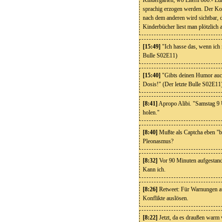
Kindergarten, wo Eltern 800.- Eu
sprachig erzogen werden. Der Ko
nach dem anderen wird sichtbar, d
Kinderbücher liest man plötzlich 
[15:49]
"Ich hasse das, wenn ich
Bulle S02E11)
[15:40]
"Gibts deinen Humor auch
Dosis!" (Der letzte Bulle S02E11
[8:41]
Apropo Alibi. "Samstag 9 
holen."
[8:40]
Mußte als Captcha eben "bl
Pleonasmus?
[8:32]
Vor 90 Minuten aufgestanden
Kann ich.
[8:26]
Retweet: Für Warnungen au
Konflikte auslösen.
[8:22]
Jetzt, da es draußen warm w