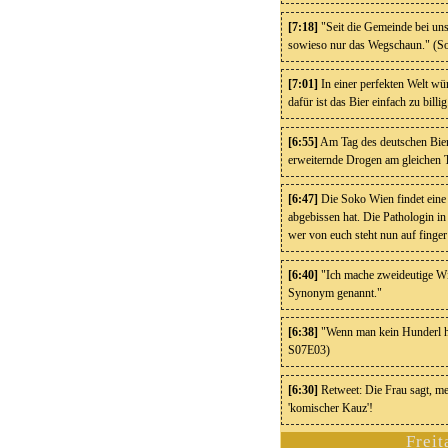
[7:18]
"Seit die Gemeinde bei uns 
sowieso nur das Wegschaun." (
[7:01]
In einer perfekten Welt wü
dafür ist das Bier einfach zu billig
[6:55]
Am Tag des deutschen Bier
erweiternde Drogen am gleichen T
[6:47]
Die Soko Wien findet eine t
abgebissen hat. Die Pathologin i
wer von euch steht nun auf finger
[6:40]
"Ich mache zweideutige Wit
Synonym genannt."
[6:38]
"Wenn man kein Hunderl ha
S07E03)
[6:30]
Retweet: Die Frau sagt, me
'komischer Kauz'!
Freit