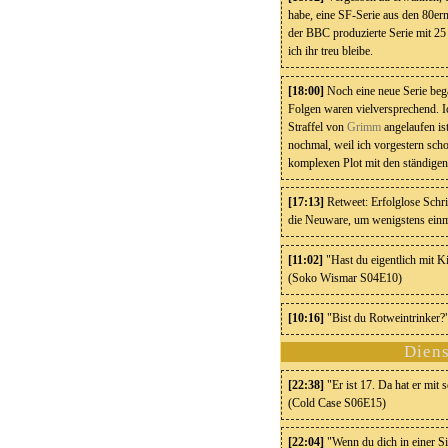
habe, eine SF-Serie aus den 80er
der BBC produzierte Serie mit 25
ich ihr treu bleibe.
[18:00]
Noch eine neue Serie beg
Folgen waren vielversprechend. Ic
Straffel von
Grimm
angelaufen is
nochmal, weil ich vorgestern sch
komplexen Plot mit den ständigen
[17:13]
Retweet: Erfolglose Schri
die Neuware, um wenigstens einma
[11:02]
"Hast du eigentlich mit 
(Soko Wismar S04E10)
[10:16]
"Bist du Rotweintrinker?"
Diens
[22:38]
"Er ist 17. Da hat er mit
(Cold Case S06E15)
[22:04]
"Wenn du dich in einer Sit