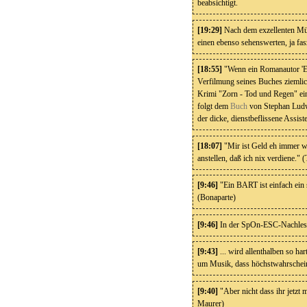
beabsichtigt.
[19:29]
Nach dem exzellenten Mün
einen ebenso sehenswerten, ja fa
[18:55]
"Wenn ein Romanautor 'Es 
Verfilmung seines Buches ziemli
Krimi "Zorn - Tod und Regen" ein
folgt dem
Buch
von Stephan Ludwi
der dicke, dienstbeflissene Assi
[18:07]
"Mir ist Geld eh immer w
anstellen, daß ich nix verdiene."
[9:46]
"Ein BART ist einfach ein 
(Bonaparte)
[9:46]
In der SpOn-ESC-Nachlese
[9:43]
... wird allenthalben so har
um Musik, dass höchstwahrscheinli
[9:40]
"Aber nicht dass ihr jetzt m
Maurer)