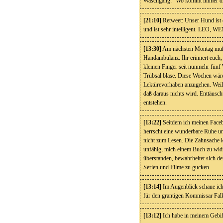
Waschgang: "Wo kommt immer di
[21:10]
Retweet: Unser Hund ist e
und ist sehr intelligent. LE
[13:30]
Am nächsten Montag muß i
Handambulanz. Ihr erinnert euch,
kleinen Finger seit nunmehr fünf
Trübsal blase. Diese Wochen wäre
Lektürevorhaben anzugehen. Weil 
daß daraus nichts wird. Enttäusch
entstehen.
[13:22]
Seitdem ich meinen Facebo
herrscht eine wunderbare Ruhe un
nicht zum Lesen. Die Zahnsache k
unfähig, mich einem Buch zu wid
überstanden, bewahrheitet sich de
Serien und Filme zu gucken.
[13:14]
Im Augenblick schaue ich d
für den grantigen Kommissar Fal
[13:12]
Ich habe in meinem Gebiß