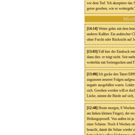
vor dem Tod: 'Ich akzeptiere das S
gerne gesehen, wie es weitergeht.
Mont
[14:14]
Weiter gehts mit dem let
anderes Kaliber. Ein arabischer 
ohne Furcht oder Rücksicht auf Ju
[13:03]
Fall hier der Eindruck ent
dann dies: er trügt nicht. Seit me
weiterhin mit Seriengucken und F
[13:00]
Ich gucke den Tatort E89
zugunsten neuerer Folgen aufgesc
negativ ausgefallen waren. Leider 
sich. Gesehen werden will er doch
Lücke, nimmt die Bürde auf sich,
[12:48]
Heute morgen, 6 Wochen n
am linken kleinen Finger), der ers
Heilungsprozeß. Von außen ist ja 
einer Schiene. Noch 4 Wochen sin
braucht, damit die Sehne wieder 