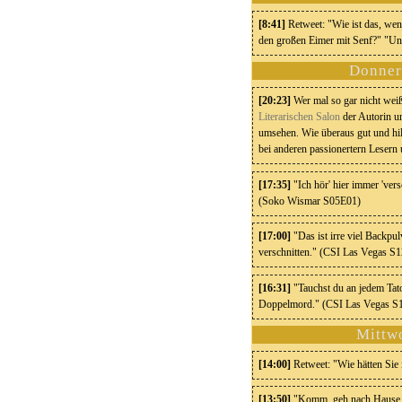
[8:41]
Retweet: "Wie ist das, wenn
den großen Eimer mit Senf?" "Und
Donner
[20:23]
Wer mal so gar nicht weiß,
Literarischen Salon
der Autorin u
umsehen. Wie überaus gut und hil
bei anderen passionertern Lesern
[17:35]
"Ich hör' hier immer 'ver
(Soko Wismar S05E01)
[17:00]
"Das ist irre viel Backpu
verschnitten." (CSI Las Vegas S
[16:31]
"Tauchst du an jedem Tat
Doppelmord." (CSI Las Vegas S
Mittw
[14:00]
Retweet: "Wie hätten Sie 
[13:50]
"Komm, geh nach Hause. S