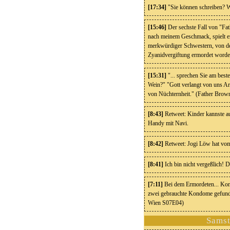
[17:34]
"Sie können schreiben? Wa
[15:46]
Der sechste Fall von "Fa
nach meinem Geschmack, spielt e
merkwürdiger Schwestern, von de
Zyanidvergiftung ermordet worde
[15:31]
"... sprechen Sie am best
Wein?" "Gott verlangt von uns Ar
von Nüchternheit." (Father Bro
[8:43]
Retweet: Kinder kannste a
Handy mit Navi.
[8:42]
Retweet: Jogi Löw hat vom
[8:41]
Ich bin nicht vergeßlich! 
[7:11]
Bei dem Ermordeten... Kom
zwei gebrauchte Kondome gefund
Wien S07E04)
Samst