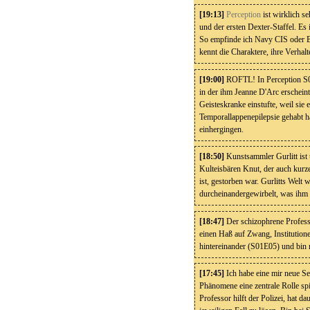
[19:13]
Perception
ist wirklich s
und der ersten Dexter-Staffel. Es
So empfinde ich Navy CIS oder B
kennt die Charaktere, ihre Verhal
[19:00]
ROFTL! In Perception S01
in der ihm Jeanne D'Arc erscheint,
Geisteskranke einstufte, weil sie 
Temporallappenepilepsie gehabt h
einhergingen.
[18:50]
Kunstsammler Gurlitt ist 
Kulteisbären Knut, der auch kur
ist, gestorben war. Gurlitts Welt
durcheinandergewirbelt, was ihm
[18:47]
Der schizophrene Profes
einen Haß auf Zwang, Institution
hintereinander (S01E05) und bin r
[17:45]
Ich habe eine mir neue Se
Phänomene eine zentrale Rolle spi
Professor hilft der Polizei, hat d