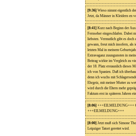
[9:36]
Wieso nimmt eigentlich der
Jetzt, da Männer in Kleidern en v
[8:41]
Kurz nach Beginn der Ausz
Fernseher eingeschlafen. Dabei 
liebsten. Vermutlich gibt es doch
gewann, freut mich insofern, als 
letzten Mal in meinem Geburtsjahr
Extravaganz zuungunsten in mein
Beitrag wirkte im Vergleich zu v
der 18. Platz erstaunlich dieses M
ich von Spanien. Daß ich überhau
denn ich wuchs mit Schlagersendu
Ehrgeiz, mit meiner Mutter zu we
wird durch die Eltern mehr gepräg
Faktum erst in späteren Jahren ein
[8:06]
+++EILMELDUNG+++ Gilett
+++EILMELDUNG+++
[8:00]
Jetzt muß sich Simone Thom
Leipziger Tatort gerettet wird.