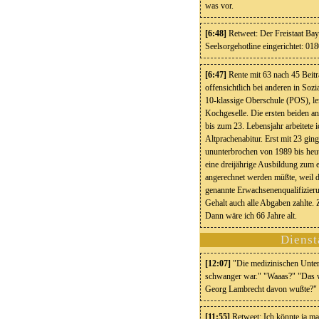
was vor.
[6:48]
Retweet: Der Freistaat Bay
Seelsorgehotline eingerichtet:
[6:47]
Rente mit 63 nach 45 Beitr
offensichtlich bei anderen in Soz
10-klassige Oberschule (POS), ler
Kochgeselle. Die ersten beiden 
bis zum 23. Lebensjahr arbeitete 
Altprachenabitur. Erst mit 23 ging
ununterbrochen von 1989 bis heut
eine dreijährige Ausbildung zum e
angerechnet werden müßte, weil d
genannte Erwachsenenqualifizieru
Gehalt auch alle Abgaben zahlte.
Dann wäre ich 66 Jahre alt.
Dienst
[12:07]
"Die medizinischen Unter
schwanger war." "Waaas?" "Das w
Georg Lambrecht davon wußte?" 
[11:55]
Retweet: Ich könnte ja ma