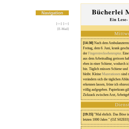
Bücherlei 
Navigation
Ein Lese-
[<<]
[>>]
[E-Mail]
Mittw
[14:30]
Nach dem Ambulanztermin 
Freitag, dem 6. Juni, krank gesc
der
Fingerstrecksehenruptur
. Ein
aus dem Arbeitsalltag gerissen ha
eben in einer Schiene, wodurch ic
bin. Täglich müssen Schiene und 
bleibt. Kleine
Mazerationen
sind n
verändern sich die täglichen Abl
erkennen lassen, fröne ich obze
völlig aufgegeben. Papierkram gil
Zickzack zwischen Arzt, Arbeitg
Diens
[19:35]
"Mal ehrlich. Das Böse ist
letzten 1000 Jahre." (OZ S02E03