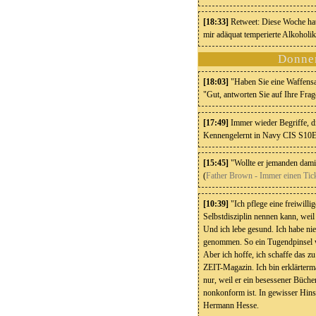
[18:33]
Retweet: Diese Woche hatt
mir adäquat temperierte Alkoholik
Donner
[18:03]
"Haben Sie eine Waffens
"Gut, antworten Sie auf Ihre Fr
[17:49]
Immer wieder Begriffe, di
Kennengelernt in Navy CIS S10E
[15:45]
"Wollte er jemanden damit
(
Father Brown - Immer einen Tic
[10:39]
"Ich pflege eine freiwillig
Selbstdisziplin nennen kann, wei
Und ich lebe gesund. Ich habe ni
genommen. So ein Tugendpinsel wi
Aber ich hoffe, ich schaffe das z
ZEIT-Magazin. Ich bin erklärterm
nur, weil er ein besessener Büche
nonkonform ist. In gewisser Hinsic
Hermann Hesse.