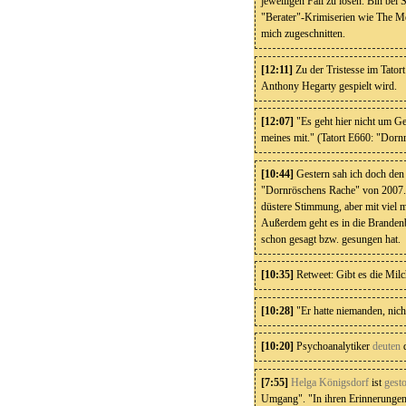
jeweiligen Fall zu lösen. Bin bei
"Berater"-Krimiserien wie The Me
mich zugeschnitten.
[12:11]
Zu der Tristesse im Tator
Anthony Hegarty gespielt wird.
[12:07]
"Es geht hier nicht um Ge
meines mit." (Tatort E660: "Dorn
[10:44]
Gestern sah ich doch den l
"Dornröschens Rache" von 2007. 
düstere Stimmung, aber mit viel
Außerdem geht es in die Brandenb
schon gesagt bzw. gesungen hat.
[10:35]
Retweet: Gibt es die Milch
[10:28]
"Er hatte niemanden, nich
[10:20]
Psychoanalytiker
deuten
d
[7:55]
Helga Königsdorf
ist
gest
Umgang". "In ihren Erinnerungen