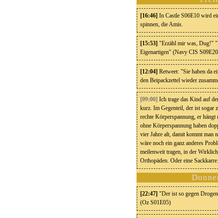
[16:46]
In Castle S06E10 wird ei
spinnen, die Amis.
[15:53]
"Erzähl mir was, Dug!" "
Eigenartigen" (Navy CIS S09E20
[12:04]
Retweet: "Sie haben da ei
den Beipackzettel wieder zusamme
[09:
00]
Ich trage das Kind auf de
kurz. Im Gegenteil, der ist sogar 
rechte Körperspannung, er hängt
ohne Körperspannung haben doppel
vier Jahre alt, damit kommt man n
wäre noch ein ganz anderes Prob
meilenweit tragen, in der Wirklic
Orthopäden. Oder eine Sackkarre.
Donner
[22:47]
"Der ist so gegen Drogen,
(Oz S01E05)