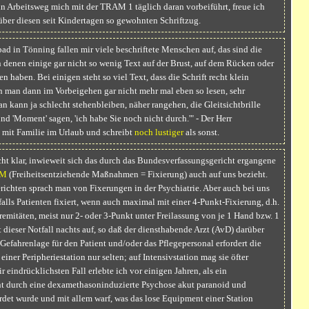
n Arbeitsweg mich mit der TRAM 1 täglich daran vorbeiführt, freue ich
ber diesen seit Kindertagen so gewohnten Schriftzug.
ad in Tönning fallen mir viele beschriftete Menschen auf, das sind die
 denen einige gar nicht so wenig Text auf der Brust, auf dem Rücken oder
 haben. Bei einigen steht so viel Text, dass die Schrift recht klein
nn man dann im Vorbeigehen gar nicht mehr mal eben so lesen, sehr
kann ja schlecht stehenbleiben, näher rangehen, die Gleitsichtbrille
nd 'Moment' sagen, 'ich habe Sie noch nicht durch.'" - Der Herr
mit Familie im Urlaub und schreibt
noch lustiger
als sonst.
cht klar, inwieweit sich das durch das Bundesverfassungsgericht ergangene
EM
(Freiheitsentziehende Maßnahmen = Fixierung) auch auf uns bezieht.
richten sprach man von Fixerungen in der Psychiatrie. Aber auch bei uns
lls Patienten fixiert, wenn auch maximal mit einer 4-Punkt-Fixierung, d.h.
tremitäten, meist nur 2- oder 3-Punkt unter Freilassung von je 1 Hand bzw. 1
t dieser Notfall nachts auf, so daß der diensthabende Arzt (AvD) darüber
 Gefahrenlage für den Patient und/oder das Pflegepersonal erfordert die
iner Peripheriestation nur selten; auf Intensivstation mag sie öfter
r eindrücklichsten Fall erlebte ich vor einigen Jahren, als ein
t durch eine dexamethasoninduzierte Psychose akut paranoid und
det wurde und mit allem warf, was das lose Equipment einer Station