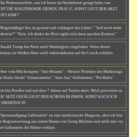
as Professionellste, was ich heute im Nachtdienst gesagt habe, war
NICHT DIE MAGENSONDE ZIEHEN, FRAU F., SONST LEGT DER ARZT
R'S KNIE!"
Regelmäßiger Sex ist gesund und verlängert das Leben." "Soll noch mehr
rabstein?" "Nein, ich denke der Rest ergibt sich dann aus dem Kontext."
Donald Trump hat Putin nach Washington eingeladen. Wenn dieser
elania im Weißen Haus wohl währenddessen auf der Couch schlafen
Höre vom Mückenspray "Anti-Brumm". - Weitere Produkte des Marketings:
-Stinki-Stinki" Schmerzmittel: "Anti-Aua" Schlafmittel: "Pro-Bubu"
ch bin Pendler und seit über 7 Jahren auf Twitter aktiv. Mich provoziert so
 ALTER! SETZ GEFÄLLIGST DEN SCHEISS BLINKER, SONST KACK ICH
SCHIEBEDACH!
Spontanabgang Gallenstein" ist eine medizinische Diagnose, aber ich lese
ne Regieanweisung aus einem Drama von Georg Büchner und stelle mir vor,
ter Gallenstein die Bühne verlässt.