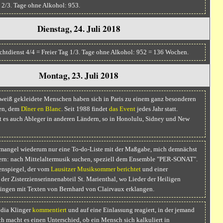
 2/3. Tage ohne Alkohol: 953.
Dienstag, 24. Juli 2018
htdienst 4/4 = Freier Tag 1/3. Tage ohne Alkohol: 952 = 136 Wochen.
Montag, 23. Juli 2018
weiß gekleidete Menschen haben sich in Paris zu einem ganz besonderen
fen, dem
Dîner en Blanc
. Seit 1988 findet
das Event
jedes Jahr statt.
t es auch Ableger in anderen Ländern, so in Honolulu, Sidney und New
mangel wiederum nur eine To-do-Liste mit der Maßgabe, mich demnächst
n: nach Mittelaltermusik suchen, speziell dem Ensemble "PER-SONAT".
enspiegel, der vom
Lausitzer Musiksommer
berichtet
und einer
 der Zisterzienserinnenabteil St. Marienthal, wo Lieder der Heiligen
ingen mit Texten von Bernhard von Clairvaux erklangen.
dia Klinger
kommentiert
und auf eine Einlassung reagiert, in der jemand
ch macht es einen Unterschied, ob ein Mensch sich kalkuliert in