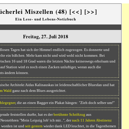
ücherlei Miszellen (48)
[<<]
[>>]
Ein Lese- und Lebens-Notizbuch
Freitag, 27. Juli 2018
losen Tagen hat sich der Himmel endlich zugezogen. Es donnerte und
felte ein bißchen. Mehr kam nicht und wird wohl nicht kommen. Bei
ischen 16 und 18 Grad waren die letzten Nächte keineswegs erholsam und
 auf Station wird es noch einen Zacken unluftiger, woran auch die
hts ändern können.
uische Architekt Aidas Kalinauskas ist leidenschaftlicher Bluesfan und hat
im Wald
ganz nach dem Blues ausgerichtet.
hlegegner
, die an einen Bagger ein Plakat hängen: "Zieh doch selber um!"
erade feststellen durfte, hat es der
berühmte Schriftzug
aus
eonröhren "Mein Leipzig lob' ich mir...", der
nach 11 Jahren Abstinenz
t
worden ist und
seit gestern
wieder dank LED leuchtet, in die Tagesthemen