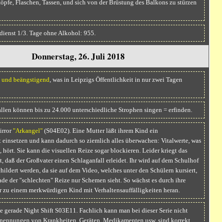
pfe, Flaschen, Tassen, und sich von der Brüstung des Balkons zu stürzen
ienst 1/3. Tage ohne Alkohol: 955.
Donnerstag, 26. Juli 2018
t und beängstigend
, was in Leipzigs Öffentlichkeit in nur zwei Tagen
llen können bis zu 24.000 unterschiedliche Strophen singen = erfinden.
irror
"Arkangel"
(S04E02). Eine Mutter läßt ihrem Kind ein
einsetzen und kann dadurch so ziemlich alles überwachen: Vitalwerte, was
 hört. Sie kann die visuellen Reize sogar blockieren. Leider kriegt das
t, daß der Großvater einen Schlaganfall erleidet. Ihr wird auf dem Schulhof
childert werden, da sie auf dem Video, welches unter den Schülern kursiert,
de der "schlechten" Reize nur Schemen sieht. So wächst es durch ihre
r zu einem merkwürdigen Kind mit Verhaltensauffälligkeiten heran.
 gerade Night Shift S03E11. Fachlich kann man bei dieser Serie nicht
nennungen von Krankheiten, Geräten, Medikamenten usw. sind korrekt.