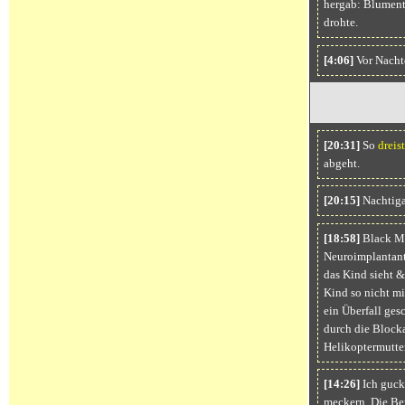
hergab: Blumentö
drohte.
[4:06]
Vor Nachtd
[20:31]
So
dreis
abgeht.
[20:15]
Nachtiga
[18:58]
Black M
Neuroimplantant 
das Kind sieht &,
Kind so nicht mi
ein Überfall ges
durch die Blocka
Helikoptermutte
[14:26]
Ich gucke
meckern. Die Be