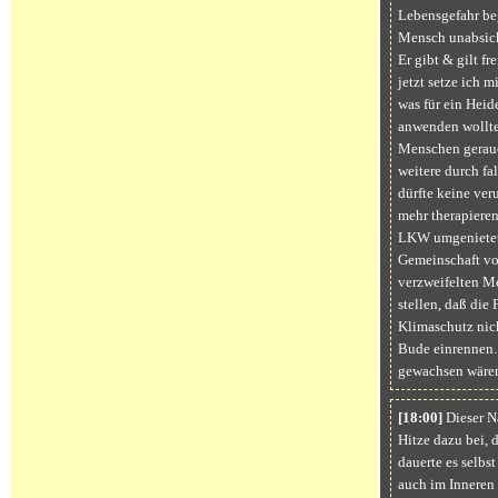
Lebensgefahr beg
Mensch unabsich
Er gibt & gilt fr
jetzt setze ich m
was für ein Heid
anwenden wollte
Menschen gerauc
weitere durch fa
dürfte keine ver
mehr therapieren
LKW umgenietet 
Gemeinschaft von
verzweifelten Me
stellen, daß die
Klimaschutz nich
Bude einrennen. 
gewachsen wäre
[18:00]
Dieser Na
Hitze dazu bei, d
dauerte es selbs
auch im Inneren