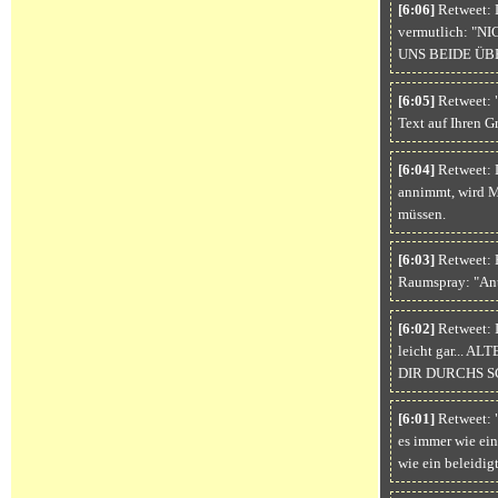
[6:06]
Retweet: D
vermutlich: "
UNS BEIDE ÜBE
[6:05]
Retweet: "
Text auf Ihren G
[6:04]
Retweet: 
annimmt, wird M
müssen.
[6:03]
Retweet: 
Raumspray: "Anti
[6:02]
Retweet: I
leicht gar...
DIR DURCHS 
[6:01]
Retweet: "
es immer wie ei
wie ein beleidig