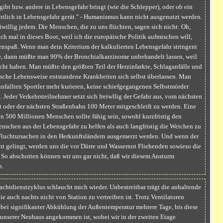
ibt bzw. andere in Lebensgefahr bringt (wie die Schlepper), oder ob ein
tlich in Lebensgefahr gerät." - Humanismus kann nicht ausgenutzt werden.
eiwillig jedem. Die Menschen, die zu uns flüchten, sagen sich nicht: Oh,
ich mal in dieses Boot, weil ich die europäische Politik aufmischen will,
enspaß. Wenn man dein Kriterium der kalkulierten Lebensgefahr stringent
, dann müßte man 90% der Bronchialkarzinome unbehandelt lassen, weil
ht haben. Man müßte den größten Teil der Herzinfarkte, Schlaganfälle und
lsche Lebensweise entstandene Krankheiten sich selbst überlassen. Man
unfallten Sportler mehr kurieren, keine schiefgegangenen Selbstmörder
. Jeder Verkehrsteilnehmer setzt sich freiwllig der Gefahr aus, vom nächsten
oder der nächsten Straßenbahn 100 Meter mitgeschleift zu werden. Eine
 500 Millionen Menschen sollte fähig sein, sowohl kurzfristig den
nschen aus der Lebensgefahr zu helfen als auch langfristig die Weichen zu
 Fluchtursachen in den Herkunftsländern ausgemerzt werden. Und wenn der
t gelingt, werden uns die vor Dürre und Wassernot Fliehenden sowieso die
So abschotten können wir uns gar nicht, daß wir diesem Ansturm
n.
chtdienstzyklus schlaucht mich wieder. Unbestreitbar trägt die anhaltende
ie auch nachts nicht von Station zu vertreiben ist. Trotz Ventilatoren
t bei signifikanter Abkühlung der Außentemperatur mehrere Tage, bis diese
 unserer Neubaus angekommen ist, wobei wir in der zweiten Etage