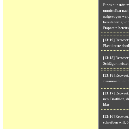
Eines nur stört 
unmittelbar nach
aufgezogen werde
bereits fertig v
Präparate bereits
[13:19]
Retweet: 
Plastikreste do
[13:18]
Retweet: 
Schläger meiste
[13:18]
Retweet: 
zusammentun und 
[13:17]
Retweet:
nen Triathlon, d
klar.
[13:16]
Retweet:
schreiben will, ö