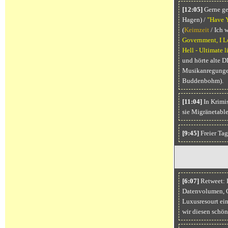
[12:05]
Gerne ge
Hagen) /
"Have 
(
Keimzeit
/ Ich 
Government, I L
Hell - Ultimate l
und hörte alte 
Musikanregungen
Buddenbohm).
[11:04]
In Krimis
sie Migränetabl
[9:45]
Freier Tag
[6:07]
Retweet: H
Datenvolumen, C
Luxusresourt ein
wir diesen schön