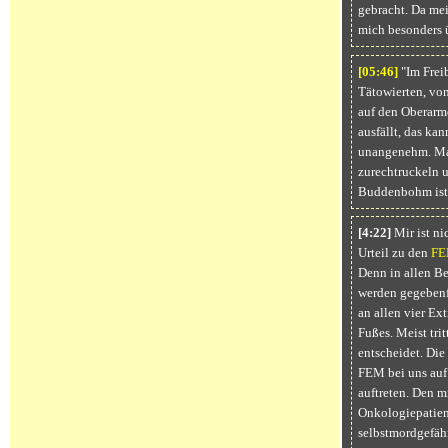
gebracht. Da mei
mich besonders ü
[05:
46]
"Im Freib
Tätowierten, von
auf den Oberarmen
ausfällt, das ka
unangenehm. Man 
zurechtruckeln u
Buddenbohm ist 
[4:22]
Mir ist ni
Urteil zu den
F
Denn in allen Be
werden gegebenfa
an allen vier Ex
Fußes. Meist trit
entscheidet. Die
FEM bei uns auf e
auftreten. Den mi
Onkologiepatien
selbstmordgefähr