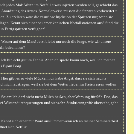
mich jedes Mal: Wenn im Notfall etwas injiziert werden soll, geschieht das
 Anordnung des Arztes. Normalerweise müssen die Spritzen vorbereitet =
n. Zu erklären wäre die zäsurlose Injektion der Spritzen nur, wenn sie
orlägen. Kennt sich einer bei amerikanischen Notfallstationen aus? Sind die
 in Fertigspritzen verfügbar?
Wasser auf dem Mars! Jetzt bleibt nur noch die Frage, wie wir unsere
rthin bekommen?
Ich bin echt gut im Tennis. Aber ich spiele kaum noch, weil ich meinen
ns Björn Borg.
Hier gibt es so viele Mücken, ich habe Angst, dass sie sich nachts
mich raustragen, weil sie bei dem Wetter lieber im Freien essen wollen.
 Sojamilch darf nicht mehr Milch heißen, aber Werbung für 96h-Deo, das
rei Wüstendurchquerungen und siebzehn Stinktierangriffe übersteht, geht
 Kennt sich einer mit Word aus? Immer wenn ich an meiner Seminararbeit
ffnet sich Netflix.