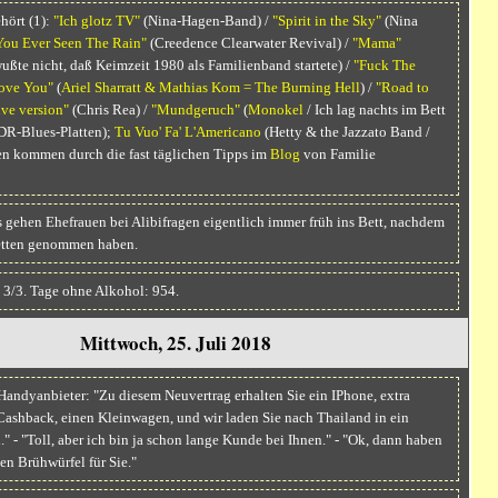
hört (1):
"Ich glotz TV"
(Nina-Hagen-Band) /
"Spirit in the Sky"
(Nina
You Ever Seen The Rain"
(Creedence Clearwater Revival) /
"Mama"
wußte nicht, daß Keimzeit 1980 als Familienband startete) /
"Fuck The
ove You"
(
Ariel Sharratt & Mathias Kom = The Burning Hell
) /
"Road to
ive version"
(Chris Rea) /
"Mundgeruch"
(
Monokel
/ Ich lag nachts im Bett
DDR-Blues-Platten);
Tu Vuo' Fa' L'Americano
(Hetty & the Jazzato Band /
 kommen durch die fast täglichen Tipps im
Blog
von Familie
 gehen Ehefrauen bei Alibifragen eigentlich immer früh ins Bett, nachdem
etten genommen haben.
 3/3. Tage ohne Alkohol: 954.
Mittwoch, 25. Juli 2018
andyanbieter: "Zu diesem Neuvertrag erhalten Sie ein IPhone, extra
ashback, einen Kleinwagen, und wir laden Sie nach Thailand in ein
." - "Toll, aber ich bin ja schon lange Kunde bei Ihnen." - "Ok, dann haben
en Brühwürfel für Sie."