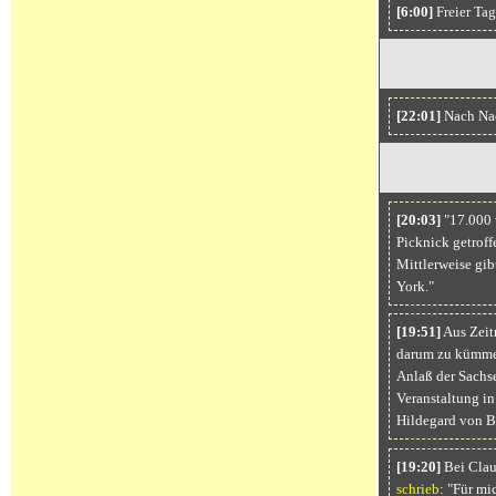
[6:00]
Freier Tag
[22:01]
Nach Nac
[20:03]
"17.000 
Picknick getrof
Mittlerweise gib
York."
[19:51]
Aus Zeit
darum zu kümmer
Anlaß der Sachs
Veranstaltung in
Hildegard von B
[19:20]
Bei Clau
schrieb
: "Für mi