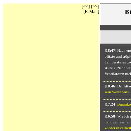
[<<]
[>>]
B
[E-Mail]
[18:47]
Nach end
blitzte und tröp
Temperaturen zw
stickig. Nachher
Ventilatoren nic
[18:46]
Der litta
sein Wohnhaus 
[17:24]
Braunko
[16:58]
Wie ich g
handgeblasenen N
wieder installier