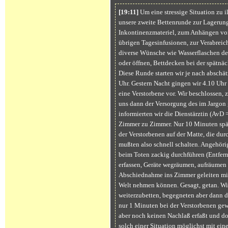
[19:11]
Um eine stressige Situation zu i
unsere zweite Bettenrunde zur Lagerun
Inkontinenzmateriel, zum Anhängen von
übrigen Tagesinfusionen, zur Verabreic
diverse Wünsche wie Wasserflaschen der 
oder öffnen, Bettdecken bei der spätnäc
Diese Runde starten wir je nach absch
Uhr. Gestern Nacht gingen wir 4.10 Uhr 
eine Verstorbene vor. Wir beschlossen,
uns dann der Versorgung des im Jargo
informierten wir die Dienstärztin (AvD 
Zimmer zu Zimmer. Nur 10 Minuten spät
der Verstorbenen auf der Matte, die du
mußten also schnell schalten. Angehörig
beim Toten zackig durchführen (Entfer
erfassen, Geräte wegräumen, aufräumen 
Abschiednahme ins Zimmer geleiten mit 
Welt nehmen können. Gesagt, getan. Wi
weiterzubetten, begegneten aber dann d
nur 1 Minuten bei der Verstorbenen ge
aber noch keinen Nachlaß erfaßt und d
solch einer Situation möglichst mit eine