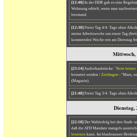
[12:40]
In der DDR gab es eine Regelun
Wohnung erhielt, wenn man nachweisen 
leerstand.
[12:30]
Freier Tag 4/4. Tage ohne Alkoh
meine Arbeitswoche um einen Tag (freita
kommenden Woche erst am Dienstag fre
Mittwoch,
[23:14]
Audiofundstücke:
"Kein letzter
bestattet werden /
Zeitfragen
- "Marx, s
(Magazin).
[21:48]
Freier Tag 3/4. Tage ohne Alkoh
Dienstag,
[22:18]
Der Wahlerfolg bei den Stadt- u
daß die AFD Mandate mangels ausreich
besetzen
kann. Im blaubraunen Heidenau