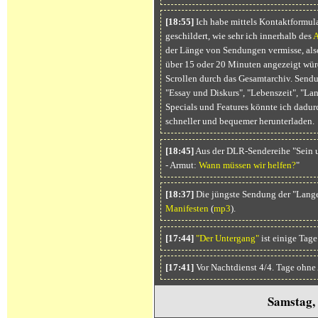
[18:55]
Ich habe mittels Kontaktformul
geschildert, wie sehr ich innerhalb des
A
der Länge von Sendungen vermisse, als
über 15 oder 20 Minuten angezeigt wür
Scrollen durch das Gesamtarchiv. Sendu
"Essay und Diskurs", "Lebenszeit", "La
Specials und Features könnte ich dadur
schneller und bequemer herunterladen.
[18:45]
Aus der DLR-Sendereihe "Sein 
- Armut:
Wann müssen wir helfen?
"
[18:37]
Die jüngste Sendung der "Lang
Manifesten
(
mp3
).
[17:44]
"Der Untergang"
ist einige Tage
[17:41]
Vor Nachtdienst 4/4. Tage ohne
Samstag,