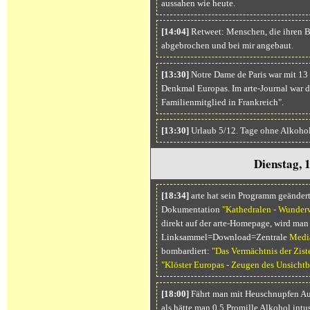
aussahen wie heute.
[14:04]
Retweet: Menschen, die ihren B
abgebrochen und bei mir angebaut.
[13:30]
Notre Dame de Paris war mit 13
Denkmal Europas. Im arte-Journal war 
Familienmitglied in Frankreich".
[13:30]
Urlaub 5/12. Tage ohne Alkohol
Dienstag, 
[18:34]
arte hat sein Programm geändert
Dokumentation
"Kathedralen - Wunderw
direkt auf der arte-Homepage, wird man
Linksammel=Download=Zentrale
Medi
bombardiert:
"Das Vermächtnis der Zist
"Klöster Europas - Zeugen des Unsichtb
[18:00]
Fährt man mit Heuschnupfen Auto
als hätte man 0,5 Promille Alkohol intus