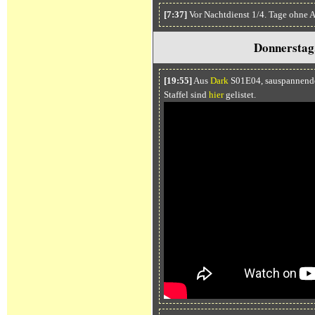
[7:37]
Vor Nachtdienst 1/4. Tage ohne 
Donnerstag
[19:55]
Aus
Dark
S01E04, sauspannende 
Staffel sind
hier
gelistet.