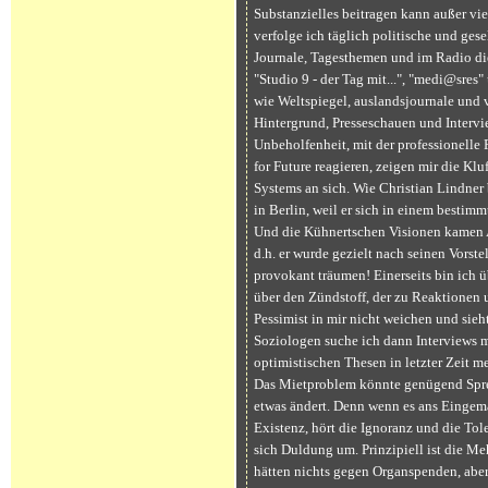
Substanzielles beitragen kann außer viel
verfolge ich täglich politische und gese
Journale, Tagesthemen und im Radio die
"Studio 9 - der Tag mit...", "medi@sres
wie Weltspiegel, auslandsjournale und 
Hintergrund, Presseschauen und Intervi
Unbeholfenheit, mit der professionelle 
for Future reagieren, zeigen mir die Klu
Systems an sich. Wie Christian Lindner
in Berlin, weil er sich in einem bestim
Und die Kühnertschen Visionen kamen A
d.h. er wurde gezielt nach seinen Vorst
provokant träumen! Einerseits bin ich ü
über den Zündstoff, der zu Reaktionen u
Pessimist in mir nicht weichen und sieht
Soziologen suche ich dann Interviews mi
optimistischen Thesen in letzter Zeit m
Das Mietproblem könnte genügend Spren
etwas ändert. Denn wenn es ans Eingema
Existenz, hört die Ignoranz und die Tol
sich Duldung um. Prinzipiell ist die M
hätten nichts gegen Organspenden, abe