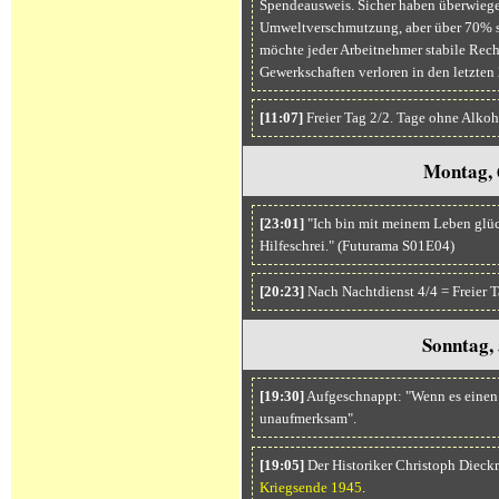
Spendeausweis. Sicher haben überwiege
Umweltverschmutzung, aber über 70% si
möchte jeder Arbeitnehmer stabile Rec
Gewerkschaften verloren in den letzten 
[11:07]
Freier Tag 2/2. Tage ohne Alko
Montag, 
[23:01]
"Ich bin mit meinem Leben glückl
Hilfeschrei." (Futurama S01E04)
[20:23]
Nach Nachtdienst 4/4 = Freier T
Sonntag,
[19:30]
Aufgeschnappt: "Wenn es einen G
unaufmerksam".
[19:05]
Der Historiker Christoph Dieck
Kriegsende 1945
.