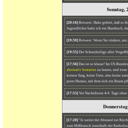
Sonntag, 
[20:16]
Retweet: Habe gehört, daß es fü
Jugendlicher hatte ich ein Handtuch, d
[19:59]
Retweet: Wenn Sie trinken, um z
[19:55]
Der Schutzheilige aller Vergeßl
[17:56]
Das ist so klasse! Im US-Bundes
alternativ bestatten
zu lassen, und zwar
keinen Sarg, keine Urne, also keine nat
purer Humus, mit dem sich ein Baum pfl
[17:53]
Vor Nachtdienst 4/4. Tage ohne
Donnerstag
[17:20]
"Je weiter der Abstand zur Kirche
zum Mißbrauch innerhalb der Katholisc