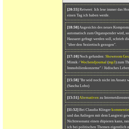
[20:55]
Retweet: Ich lese immer das Hor
einen Tag ich haben werde.
[18:50]
Angesichts des neues Kompromi
automatisch zum Organspender wird, s
Hausarzt gefragt werden soll, schrieb d
"über den Seziertisch gezogen".
[17:10]
Noch gefunden:
Showroom Ges
Mimik /
Wochendjournal
(
mp3
) zum Th
Immobilienkonzerne" / Jüdisches Lebe
[15:58]
"Ihr seid noch nicht im Ansatz w
(Sascha Lobo)
[15:51]
Alternativen
zu Internetdienste
[11:52]
Bei Claudia Klinger
kommentie
und das Anliegen mit dem Langtext gewü
Nichtresonanz einen düpieren kann, ran
ich bei politischen Themen eigentlich n