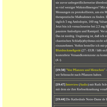
sie zuvor unbegreiflicherweise überdosi
so viel weniger Wirkstoffmengen? Mir ei
Messungen zu protokollieren, um ein Mu
therapeutische Maßnahmen zu finden. 
täglich 5 mg Amlodopin, 160 mg Valsar
Jetzt bin ich versuchsweise bei 2,5 mg
pausiere Amlodipin und Ramipril. Vor al
Das ist niedrig. Ungünstig ist, daß ich e
chaotischen Schlaf(a)rhythmus nicht sch
einzunehmen. Vorhin bestellte ich mir
Blutdruckmeßgerät
(27.- EUR / läßt sic
kostenfreie Versandkostenzone zu kom
(4.-).
[19:50]
"Von Pflanzen und Menschen"
-
wir Sehnsucht nach Pflanzen haben.
[19:47]
Interview
(
Audio
) mit Ruth Sch
mit dem sie ihre Krebserkrankung verarb
[19:44]
Die Kathedrale Notre-Dame de P