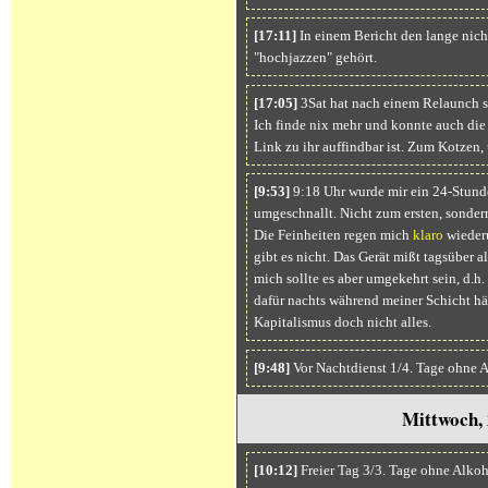
[17:11]
In einem Bericht den lange ni
"hochjazzen" gehört.
[17:05]
3Sat hat nach einem Relaunch s
Ich finde nix mehr und konnte auch die 
Link zu ihr auffindbar ist. Zum Kotzen
[9:53]
9:18 Uhr wurde mir ein 24-Stun
umgeschnallt. Nicht zum ersten, sonder
Die Feinheiten regen mich
klaro
wiederu
gibt es nicht. Das Gerät mißt tagsüber a
mich sollte es aber umgekehrt sein, d.h
dafür nachts während meiner Schicht häu
Kapitalismus doch nicht alles.
[9:48]
Vor Nachtdienst 1/4. Tage ohne 
Mittwoch,
[10:12]
Freier Tag 3/3. Tage ohne Alkoh