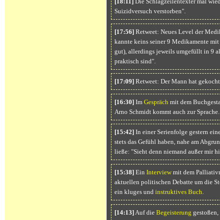
[18:11]
Die Schlagzeilentexter mal wie
Suizidversuch verstorben".
[17:56]
Retweet: Neues Level der Medi
kannte keins seiner 9 Medikamente mit N
gut), allerdings jeweils umgefüllt in 9 a
praktisch sind".
[17:09]
Retweet: Der Mann hat gekocht, e
[16:30]
Im
Gespräch
mit dem Buchgesta
Arno Schmidt kommt auch zur Sprache.
[15:42]
In einer Serienfolge gestern ein
stets das Gefühl haben, nahe am Abgrund
ließe: "Sieht denn niemand außer mir hi
[15:38]
Ein
Interview
mit dem Palliativ
aktuellen politischen Debatte um die St
ein kluges und
instruktives Buch
.
[14:13]
Auf die
Begeisterung
gestoßen,