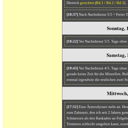
Dietrich
gesichtet
(
Bd.1
/
Bd.2
/
Bd.3
).
[18:37]
Nach Nachtdienst 5/5 = Freier T
Sonntag, 
[18:22]
Vor Nachtdienst 5/5. Tage ohne
Samstag, 
[19:43]
Vor Nachtdienst 4/5. Tage ohne
gerade keine Zeit für die Miszellen. Bul
erstmal irgendwie die restlichen zwei 
Mittwoch,
[17:51]
Eine Ärzteodyssee steht an. He
zum Zahnarzt, den ich seit 2 Jahren ge
Schmerzen als den Kaskaden an Folgeb
Terminen schlecht umgehen kann, zusetzt