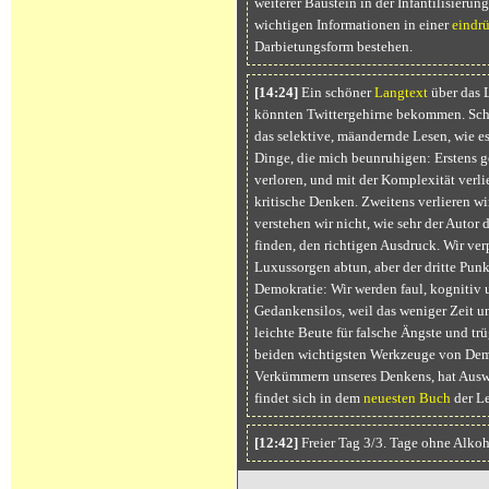
weiterer Baustein in der Infantilisierung
wichtigen Informationen in einer
eindr
Darbietungsform bestehen.
[14:24]
Ein schöner
Langtext
über das L
könnten Twittergehirne bekommen. Sch
das selektive, mäandernde Lesen, wie es d
Dinge, die mich beunruhigen: Erstens 
verloren, und mit der Komplexität verl
kritische Denken. Zweitens verlieren w
verstehen wir nicht, wie sehr der Autor 
finden, den richtigen Ausdruck. Wir ve
Luxussorgen abtun, aber der dritte Punkt
Demokratie: Wir werden faul, kognitiv 
Gedankensilos, weil das weniger Zeit u
leichte Beute für falsche Ängste und tr
beiden wichtigsten Werkzeuge von Dema
Verkümmern unseres Denkens, hat Ausw
findet sich in dem
neuesten Buch
der Le
[12:42]
Freier Tag 3/3. Tage ohne Alkoh