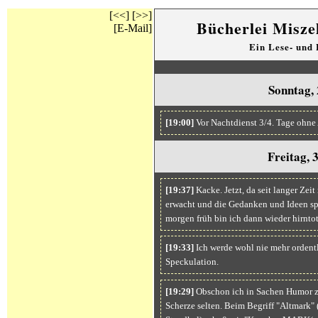
[<<]
[>>]
Bücherlei Misze
[E-Mail]
Ein Lese- und
Sonntag, 
[19:00]
Vor Nachtdienst 3/4. Tage ohne
Freitag, 
[19:37]
Kacke. Jetzt, da seit langer Zeit
erwacht und die Gedanken und Ideen spr
morgen früh bin ich dann wieder hirntot
[19:33]
Ich werde wohl nie mehr ordentl
Speckulation.
[19:29]
Obschon ich in Sachen Humor zi
Scherze selten. Beim Begriff "Altmark