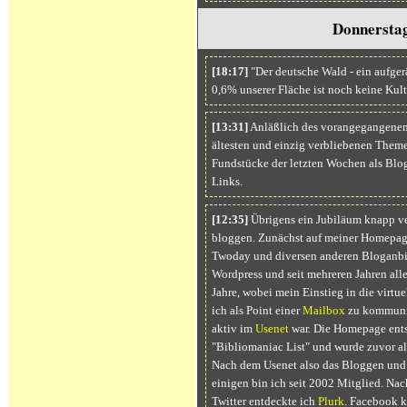
Donnerstag
[18:17]
"Der deutsche Wald - ein aufgerä
0,6% unserer Fläche ist noch keine Kult
[13:31]
Anläßlich des vorangegangenen A
ältesten und einzig verbliebenen The
Fundstücke der letzten Wochen als Blo
Links.
[12:35]
Übrigens ein Jubiläum knapp ver
bloggen. Zunächst auf meiner Homepage w
Twoday und diversen anderen Bloganbiet
Wordpress und seit mehreren Jahren alle
Jahre, wobei mein Einstieg in die virtu
ich als Point einer
Mailbox
zu kommuniz
aktiv im
Usenet
war. Die Homepage ents
"Bibliomaniac List" und wurde zuvor a
Nach dem Usenet also das Bloggen und vi
einigen bin ich seit 2002 Mitglied. Nac
Twitter entdeckte ich
Plurk
. Facebook k