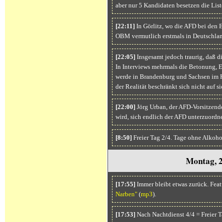
aber nur 5 Kandidaten besetzen die List
[22:11]
In Görlitz, wo die AFD bei den 
OBM vermutlich erstmals in Deutschland 
[22:05]
Insgesamt jedoch traurig, daß die
In Interviews mehrmals die Betonung, 
werde in Brandenburg und Sachsen im H
der Realität beschränkt sich nicht auf s
[22:00]
Jörg Urban, der AFD-Vorsitzende
wird, sich endlich der AFD unterzuordn
[8:50]
Freier Tag 2/4. Tage ohne Alkoh
Montag, 2
[17:55]
Immer bleibt etwas zurück. Fea
Narben"
(
mp3
).
[17:53]
Nach Nachtdienst 4/4 = Freier T