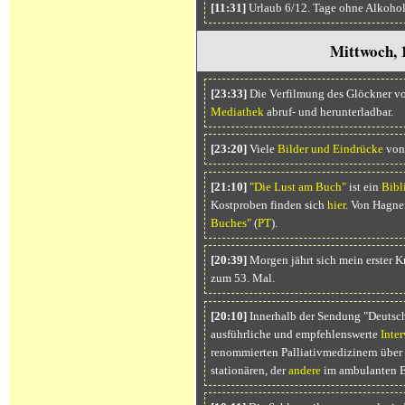
[11:31]
Urlaub 6/12. Tage ohne Alkohol
Mittwoch, 
[23:33]
Die Verfilmung des Glöckner v
Mediathek
abruf- und herunterladbar.
[23:20]
Viele
Bilder und Eindrücke
von 
[21:10]
"Die Lust am Buch"
ist ein
Bib
Kostproben finden sich
hier
. Von Hagner
Buches"
(
PT
).
[20:39]
Morgen jährt sich mein erster K
zum 53. Mal.
[20:10]
Innerhalb der Sendung "Deutsch
ausführliche und empfehlenswerte
Inte
renommierten Palliativmedizinern über S
stationären, der
andere
im ambulanten B