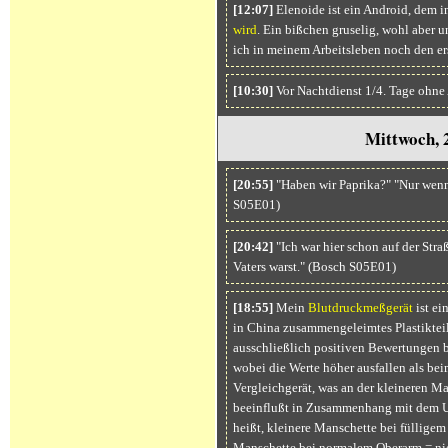
[12:07]
Elenoide ist ein Android, dem i
wird
. Ein bißchen gruselig, wohl aber u
ich in meinem Arbeitsleben noch den ers
[10:30]
Vor Nachtdienst 1/4. Tage ohne
Mittwoch, 
[20:55]
"Haben wir Paprika?" "Nur wenn
S05E01)
[20:42]
"Ich war hier schon auf der Stra
Vaters warst." (Bosch S05E01)
[18:55]
Mein
Blutdruckmeßgerät
ist ei
in China zusammengeleimtes Plastiktei
ausschließlich positiven Bewertungen 
wobei die Werte höher ausfallen als be
Vergleichgerät, was an der kleineren M
beeinflußt in Zusammenhang mit dem U
heißt, kleinere Manschette bei füllige
Manschette bei normalem Oberarm = nied