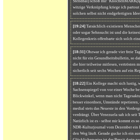
Stendhal) schoß mir "KnochenMARK(spe
witzige Verknüpfung kriege ich partout
solchen selbst nicht endgefertigten Id
[19:24]
Tatsächlich existieren Menschen
oder sogar Sehnsucht ist und die keinesf
Kollegenkreis offenbarte sich solch eine
[18:31]
Obzwar ich gerade vier freie Tag
nicht für ein Gesundheitsbulletin, so d
die hier teilweise mitlesen, vertrösten 
sicherlich seit sechs Wochen auf ein Re
[18:22]
Ein Kollege macht sich lustig, 
Sachsenspiegel von vor einer Woche beis
Blickwinkel, wenn man nicht Tagesaktuel
besser einordnen, Umstände repetieren, d
medial stets das Neueste in den Vorder
verdrängt. Über Venezuela sah ich seit 
Natürlich ist es - selbst mir kommt es s
NDR-Kulturjournal vom Dezember ein Be
den Weg läuft. Gerade gucke ich ein a
Glücklicherweise ist der Brexit darin na