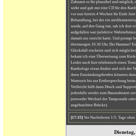
Zahnarzt es für plausibel und möglich, 
wirkt und gab mir eine CD für den Kard
vor nun bereits 4 Wochen für Ende Juni 
Behandlung, bei der ein medikamentenge
wurde, auf den Gang trat, sah ich dort e
aufgefallen war (selektive Wahrnehmun
damals nie erreicht hatte. Und prompt 
übermorgen 10.30 Uhr. Der Hammer! Ein
Glücksfall erscheint und sich mögliche
bekam ich eine Überweisung zum Kieferc
Leider auch hier telefonisch einen Termi
Kardiologe etwas finden und sich der V
ihren Entzündungsherden könnten daran
Wartezeit bis zur Erstbesprechung beim
Vielleicht hilft dann Druck und Suppor
jedenfalls wieder zum Hauszahnarzt zur
(entweder Wechsel der Tamponade oder 
angebrachten Brücke).
[17:35]
Vor Nachtdienst 1/5. Tage ohne
Dienstag,