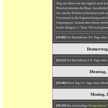
Weg zur Arbeit wie fast täglich noch b
Plötzlich drückte die Blase. Gewöhnlich
ein, um die Toilette zu benutzen und st
Citytunnel in die Gegenrichtung und b
Ursprungsort. Gestern aber fuhren über
kostet übrigens 1.- Euro. Für euch getest
[19:00]
Vor Nachtdienst 3/4. Tage ohne
Donnerstag
[14:22]
Vor Nachtdienst 1/4. Tage ohne
Dienstag,
[14:48]
Freier Tag 2/3. Tage ohne Alko
Montag, 1
[20:29]
Das dreibändige
Kompendium
"