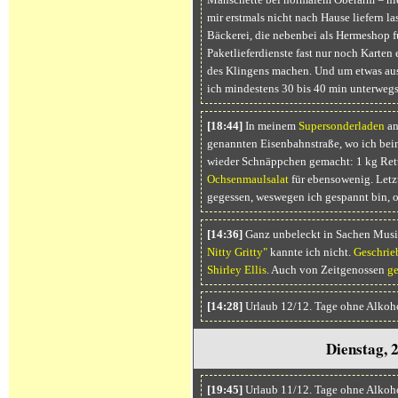
mir erstmals nicht nach Hause liefern la
Bäckerei, die nebenbei als Hermeshop fun
Paketlieferdienste fast nur noch Karte
des Klingens machen. Und um etwas aus 
ich mindestens 30 bis 40 min unterwegs
[18:44]
In meinem
Supersonderladen
an
genannten Eisenbahnstraße, wo ich bein
wieder Schnäppchen gemacht: 1 kg Retti
Ochsenmaulsalat
für ebensowenig. Letzt
gegessen, weswegen ich gespannt bin, o
[14:36]
Ganz unbeleckt in Sachen Musik
Nitty Gritty"
kannte ich nicht.
Geschrie
Shirley Ellis
. Auch von Zeitgenossen
ge
[14:28]
Urlaub 12/12. Tage ohne Alkoho
Dienstag, 
[19:45]
Urlaub 11/12. Tage ohne Alkoh