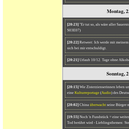
Montag, 2
[20:23]
"Er tut so, als wäre aller Sauers
S03E07)
[20:22]
Retweet: Ich werde mit meinem 
sich bei mir entschuldigt.
[20:21]
Urlaub 10/12. Tage ohne Alkoho
Sonntag, 2
[20:15]
Wie Zisterzienserinnen leben un
eine
Kulturreportage
(
Audio
) des Deuts
[20:02]
China
überwacht
seine Bürger m
[19:55]
Noch 'n Fundstück = eine weite
Tod berührt wird - Lieblingsthemen: Ste