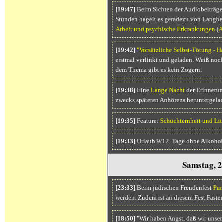
[19:47]
Beim Sichten der Audiobeiträg
Stunden hagelt es geradezu von Langb
Arbeit und psychische Erkrankungen
(
A
[19:42]
"Vorsätzliche Selbst-Tötung - H
erstmal verlinkt und geladen. Weiß noc
dem Thema gibt es kein Zögern.
[19:38]
Eine
Lange Nacht
der Erinnerun
zwecks späteren Anhörens heruntergela
[19:35]
Feature:
Schüchternheit und Lit
[19:33]
Urlaub 9/12. Tage ohne Alkohol
Samstag, 2
[23:33]
Beim jüdischen Freudenfest
Pu
werden. Zudem ist an diesem Fest Faste
[18:50]
"Wir haben Angst, daß wir unser