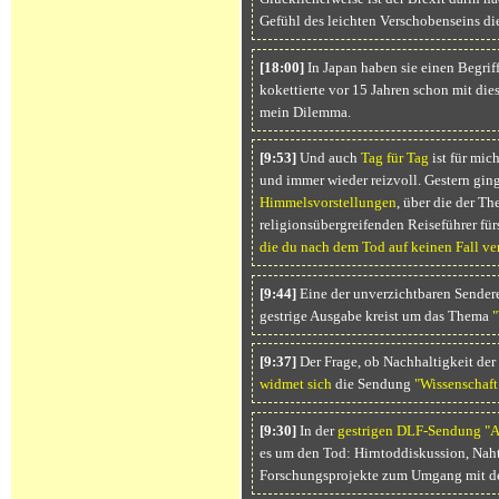
Gefühl des leichten Verschobenseins die
[18:00]
In Japan haben sie einen Begriff
kokettierte vor 15 Jahren schon mit di
mein Dilemma.
[9:53]
Und auch
Tag für Tag
ist für mic
und immer wieder reizvoll. Gestern gin
Himmelsvorstellungen
, über die der T
religionsübergreifenden Reiseführer fürs
die du nach dem Tod auf keinen Fall ver
[9:44]
Eine der unverzichtbaren Sender
gestrige Ausgabe kreist um das Thema
"
[9:37]
Der Frage, ob Nachhaltigkeit der
widmet sich
die Sendung
"Wissenschaf
[9:30]
In der
gestrigen DLF-Sendung
"A
es um den Tod: Hirntoddiskussion, Nah
Forschungsprojekte zum Umgang mit d