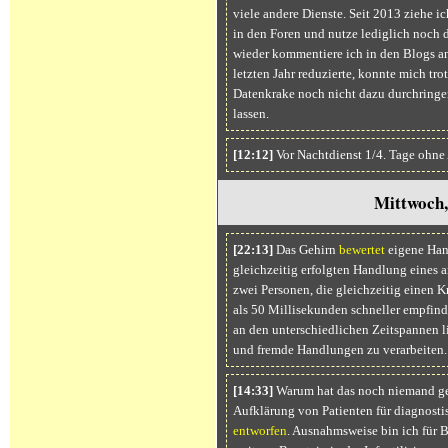
viele andere Dienste. Seit 2013 ziehe i
in den Foren und nutze lediglich noch 
wieder kommentiere ich in den Blogs a
letzten Jahr reduzierte, konnte mich tro
Datenkrake noch nicht dazu durchring
lassen.
[12:12]
Vor Nachtdienst 1/4. Tage ohne
Mittwoch,
[22:13]
Das Gehirn
bewertet
eigene Hand
gleichzeitig erfolgten Handlung eines a
zwei Personen, die gleichzeitig einen 
als 50 Millisekunden schneller empfin
an den unterschiedlichen Zeitspannen l
und fremde Handlungen zu verarbeiten.
[14:33]
Warum hat das noch niemand gem
Aufklärung von Patienten für diagnosti
entworfen
. Ausnahmsweise bin ich für Bi