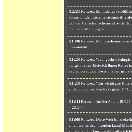
[12:11]
Retweet: Ihr findet es verblüffe
können, indem sie eine Gehirnhälfte absc
daß der Mensch anscheinend beide Hirn
noch eine Meinung hat.
[11:40]
Retweet: Meine geheime Superkr
umwandeln.
[11:25]
Retweet: "Sehr geehrte Fahrgäst
morgen haben, biete ich Ihnen Kaffee im
Tag schon abgeschlossen haben, gibt's a
[11:23]
Retweet: "Das wichtigste Kriteri
einfach nicht auf den Keks gehen!" "Uiu
[11:11]
Retweet: Auf der Arbeit: [9:02] -
- [23:57].
[11:06]
Retweet: Diese Welt ist so ekel
einem nur schlecht werden kann! Man ha
angeboten. Im Tausch dafür sollte ich 