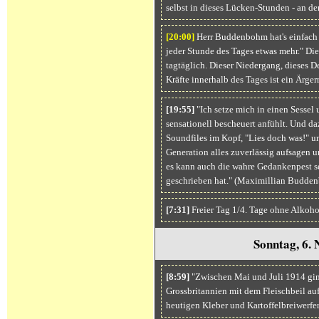
selbst in dieses Lücken-Stunden - an de
[20:
00]
Herr Buddenbohm hat's einfach dr
jeder Stunde des Tages etwas mehr." Di
tagtäglich. Dieser Niedergang, dieses 
Kräfte innerhalb des Tages ist ein Ärgern
[19:55]
"Ich setze mich in einen Sessel 
sensationell bescheuert anfühlt. Und da
Soundfiles im Kopf, "Lies doch was!" u
Generation alles zuverlässig aufsagen un
es kann auch die wahre Gedankenpest sei
geschrieben hat." (Maximillian Budde
[7:31]
Freier Tag 1/4. Tage ohne Alkoho
Sonntag, 6.
[8:59]
"Zwischen Mai und Juli 1914 gin
Grossbritannien mit dem Fleischbeil auf
heutigen Kleber und Kartoffelbreiwerfe