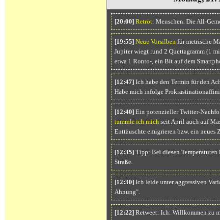
[20:00]
Retröt
: Menschen. Die All-Geme
[19:55]
Neue Vorsilben
für metrische M
Jupiter wiegt rund 2 Quettagramm (1 mi
etwa 1 Ronto-, ein Bit auf dem Smartp
[12:47]
Ich habe den Termin für den Ach
Habe mich infolge Prokrastinationaffini
[12:40]
Ein potenzieller Twitter-Nachfo
tummle ich mich
seit April auch auf Ma
Enttäuschte emigrieren bzw. ein neues Z
[12:35]
Tipp: Bei diesen Temperaturen 
Straße.
[12:30]
Ich leide unter aggressiven Var
Ahnung".
[12:22]
Retweet: Ich: Willkommen zu m