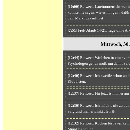
[10:00]
Retweet: Lateinunterricht war i
konnte nie sagen, wie es mir geht, dafür
dem Markt gekauft hat.
[7:51]
Frei/Urlaub 14/21. Tage ohne Al
Mittwoch, 30
[12:44]
Retweet: Wir leben in einer ver
Psychologen gehen muß, um damit zure
[12:40]
Retweet: Ich zweifle schon an d
Klobürsten.
[12:37]
Retweet: Für jetzt ist immer am 
[12:36]
Retweet: Ich möchte nie zu de
aufgrund meiner Einkäufe hält.
[12:32]
Retweet: Kuchen löst zwar kein
Mund zu heulen.