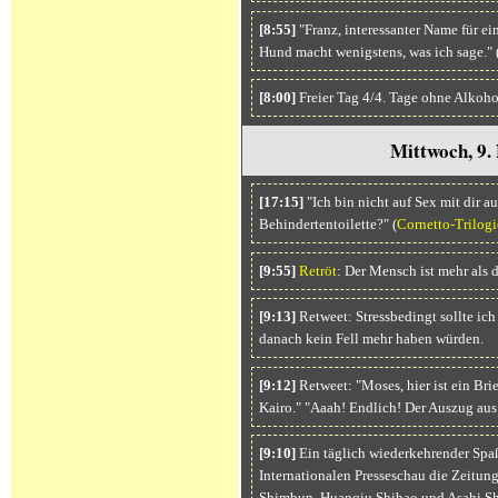
[8:55]
"Franz, interessanter Name für e
Hund macht wenigstens, was ich sage." 
[8:00]
Freier Tag 4/4. Tage ohne Alkoho
Mittwoch, 9.
[17:15]
"Ich bin nicht auf Sex mit dir a
Behindertentoilette?" (
Cornetto-Trilogi
[9:55]
Retröt
: Der Mensch ist mehr al
[9:13]
Retweet: Stressbedingt sollte ich
danach kein Fell mehr haben würden.
[9:12]
Retweet: "Moses, hier ist ein Bri
Kairo." "Aaah! Endlich! Der Auszug aus
[9:10]
Ein täglich wiederkehrender Spaß 
Internationalen Presseschau die Zeitun
Shimbun, Huanqiu Shibao und Asahi S