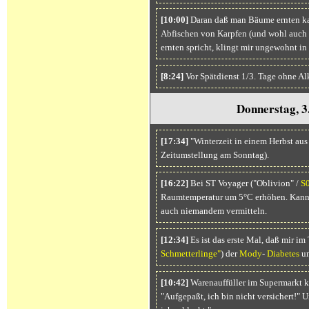
[10:00]
Daran daß man Bäume ernten ka
Abfischen von Karpfen (und wohl auch 
ernten spricht, klingt mir ungewohnt in
[8:24]
Vor Spätdienst 1/3. Tage ohne Al
Donnerstag, 3
[17:34]
"Winterzeit in einem Herbst au
Zeitumstellung am Sonntag).
[16:22]
Bei ST Voyager ("Oblivion" /
S
Raumtemperatur um 5°C erhöhen. Kann 
auch niemandem vermitteln.
[12:34]
Es ist das erste Mal, daß mir im
Schmetterlinge"
) der
Mody
-
Diabetes
un
[10:42]
Warenauffüller im Supermarkt k
"Aufgepaßt, ich bin nicht versichert!" 