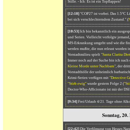
Stille. - Ich: Es ist ein Topflappen!
[12:18]
"COP27 ist vorbei. Das 1.5°C Lim
bei sich verschlechterndem Zustand." (
N
[10:53]
Ich bin bekanntlich ein ausges
und Serien. Vielleicht verfolgte jemand,
MS-Erkrankung umgeht und wie die fina
werden mußte, die nun releast worden i
Vorstadtmilieu spielt
"Santa Clarita Die
Immer noch auf der Suche bin ich nach 
Kleine Morde unter Nachbarn"
, der dri
Vorstadthölle der unheimlich barbarisch
Krimi-Serien verfügen mit
"Detective G
"Stirb ewig"
wurde gestern Folge 2 (
"St
Doctor-Who-Afficionato ist mir der DSI
[9:34]
Frei/Urlaub 4/21. Tage ohne Alk
Sonntag, 20.
[22:42]
Die Verfilmung von Hesses Narz