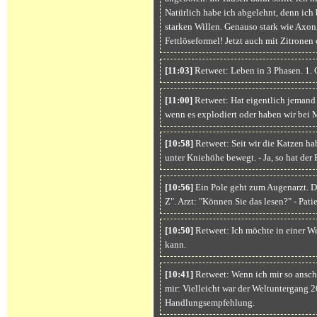
Natürlich habe ich abgelehnt, denn ich 
starken Willen. Genauso stark wie Axon, 
Fettlöseformel! Jetzt auch mit Zitronen 
[11:03]
Retweet: Leben in 3 Phasen. 1. G
[11:00]
Retweet: Hat eigentlich jemand a
wenn es explodiert oder haben wir bei 
[10:58]
Retweet: Seit wir die Katzen hab
unter Kniehöhe bewegt. - Ja, so hat der
[10:56]
Ein Pole geht zum Augenarzt. Di
Z". Arzt: "Können Sie das lesen?" - Pati
[10:50]
Retweet: Ich möchte in einer We
kann.
[10:41]
Retweet: Wenn ich mir so anscha
mir: Vielleicht war der Weltuntergang 
Handlungsempfehlung.