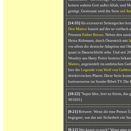
keinen wahren Gott außer Allah, und M
genügt. Gestreamt wird die Serie
auf Am
[14:35]
Als exzessiver Seriengucker ko
Don Matteo
basiert auf der so vielfach 
Priesters
Father Brown
. Neben den unzä
Heinz Rühmann, durch Österreich mit
J
vor allem die deutsche Adaption mit Ott
quasi in Dauerschleife sehe. Und seit 20
Weasley aus Harry Potter bestens bekann
Matteo
, angesiedelt im umbrischen Gub
hier die
Legende vom Wolf von Gubbio
detektivischen Pfarrer. Diese Serie kom
kurioserweise im Sender Bibel-TV. Die 
[10:22]
"Super Idee, hier zu feiern, das 
S01E01)
[9:21]
Retweet: Wenn dir eine Person Ü4
begegnet, war das mit Sicherheit ein 
[9:12]
Wer kennt es noch? Wenn man etwa