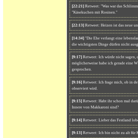
[22:21]
Retweet: "Was war das Schlimmst
"Käsekuchen mit Rosinen."
[22:13]
Retweet: Heizen ist das neue un
[14:34]
"Die Ehe verlangt eine lebensla
die wichtigsten Dinge dürfen nicht aus
[9:17]
Retweet: Ich würde nicht sagen, d
möglicherweise habe ich gerade eine W
gesprochen.
[9:16]
Retweet: Ich frage mich, ob in de
observiert wird.
[9:15]
Retweet: Habt ihr schon mal darü
Innere von Makkaroni sind?
[9:14]
Retweet: Lieber das Festland lobe
[9:13]
Retweet: Ich bin nicht zu alt für 