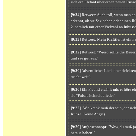
sich ein Elefant über einen neuen Rüsse
[9:34]
Retweet: Auch toll, wenn man an
erkennt, ob sie Sex haben oder einen
2. nämlich mit einer Vielzahl an Inbuss
[9:33]
Retweet: Mein Krafttier ist ein h
[9:32]
Retweet: "Wieso sollte die Bäueri
und säe gut aus."
[9:30]
Adventliches Lied einer defekten 
macht weit".
[9:30]
Ein Freund erzählt mir, er höre e
sie "Pulsaufschneidelieder".
[9:22]
"Wie krank muß der sein, der sich
Kunze: Keine Angst)
[9:20]
Aufgeschnappt: "Wow, du muß ja 
heraus haben!"