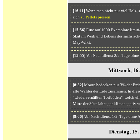
[16:11]
Wenn man nicht nur viel Holz, so
sich
zu Pellets pressen
.
[15:56]
Eine auf 1000 Exemplare limitie
Skat im Werk und Lebens des sächsische
May-Wiki.
[15:55]
Vor Nachtdienst 2/2. Tage ohne
Mittwoch, 16
[8:32]
Moore bedecken nur 3% der Erdob
alle Wälder der Erde zusammen. In di
"wiedervernäßten Torfböden", welch ein 
Mitte der 30er Jahre gar klimanegativ w
[8:06]
Vor Nachtdienst 1/2. Tage ohne 
Dienstag, 15