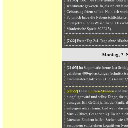
[12:43]
"Doch, du störst gerade. Und ic
schlimmste gewesen. Ja, als ich ein Kind
Geburtstag feiern sollen. Nein, ich werde
Form. Ich habe die Nebensächlichkeiten
mich jetzt auf das Wesentliche. Das schl
Mörderische Spiele S02E15)
[7:22]
Freier Tag 2/4. Tage ohne Alkoh
Montag, 7. 
[21:05]
Im Supermarkt heute fast Schla
geliebten 400-g-Packungen Schnittkäse
Emmentaler-Klotz von EUR 3.49 auf 3,
[20:
22]
Diese
Lücken-Stunden
sind mir
ningeliger wird und selbst Dinge, die e
versagen. Ein Gefühl ja fast der Panik,
entgegen setzen kann. Und wenn das nun
Musik (Blues, Gregorianik). Da ich nicht
Literatur. Ehedem halfen Sachen wie z.
auspowern sollte einen kognitiven Neust