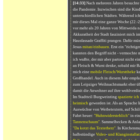
[14:33]
Nach mehreren Jahren besuchte
die Pandemie. Inzwischen sind die Kin
unterschiedlichen Städten. Während ich
mir dieses Mal eine ganze Woche (22.-2
vor mehr als 20 Jahren von Mittweida 
Akkuratheit der Stadt fasziniert mich im
Hausfassade Graffiti prangen. Dafür mü
Jesus
mitan/einbauen
. Erst ein "richti
kannten den Begriff nicht - vermochte 
ich wußte, der mir aber partout nicht ein
an Fleisch & Wurst denke, sobald mir B
mich eine
mobile Fleisch/Wursttheke
ke
Großhandel. Auch in diesem Jahr empf
zum Leipziger Weihnachtsmarkt eher üb
damit die Anwohner auf ihre wohlverdie
Im Stadtteil Burgweinting
spazierte ich
heimisch
geworden ist. Als an Sprache I
Auswüchse von Werbetextern, auf Schil
Fahrt heuer:
"Huhnwiderstehlich"
in ei
Tannenschaum"
. Sammelbecken & Anlau
"Da kotzt das Texterherz"
. In Kirchenmu
halbstündige
Video
-
und
Klanginstallat