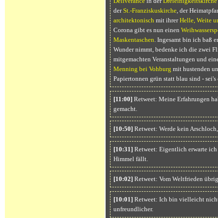
Deliverance
in der
Dreieinigkeitskirche
der
St.-Franziskuskirche
, der Heimatpfa
architektonisch
mit ihrer
Helle, Weite u
Corona gibt es nun einen
Weihwassersp
Maskentaschen
. Ingesamt bin ich baß e
Wunder nimmt, bedenke ich die zwei Fl
mitgemachten Veranstaltungen und eine
Menning bei Vohburg
mit hustenden un
Papiertonnen grün statt blau sind - sei's
[11:00]
Retweet: Meine Erfahrungen ha
gemacht.
[10:50]
Retweet: Werde kein Arschloch, n
[10:31]
Retweet: Eigentlich erwarte ich 
Himmel fällt.
[10:02]
Retweet: Vom Weltfrieden übrig 
[10:01]
Retweet: Ich bin vielleicht nicht
unfreundlicher.