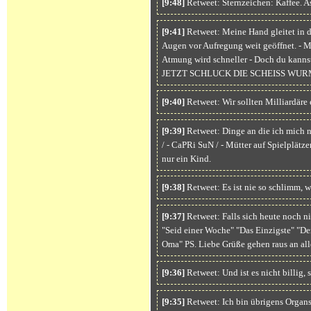
[9:48]
Retweet: Sternzeichen: Kaffee. A
[9:41]
Retweet: Meine Hand gleitet in de
Augen vor Aufregung weit geöffnet. - M
Atmung wird schneller - Doch du kanns
JETZT SCHLUCK DIE SCHEISS WU
[9:40]
Retweet: Wir sollten Milliardäre 
[9:39]
Retweet: Dinge an die ich mich 
/ - CaPRi SuN / - Mütter auf Spielplät
nur ein Kind.
[9:38]
Retweet: Es ist nie so schlimm, wi
[9:37]
Retweet: Falls sich heute noch ni
"Seid einer Woche" "Das Einzigste" "De
Oma" PS. Liebe Grüße gehen raus an al
[9:36]
Retweet: Und ist es nicht billig, 
[9:35]
Retweet: Ich bin übrigens Organs