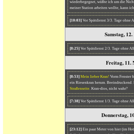
wiederbegegnet, wüßte ich um die Nich
meiner Station arbeiten wollte, kann ic
[10:03]
Vor Spätdienst 3/3. Tage ohne A
Samstag, 12.
[8:25]
Vor Spätdienst 2/3. Tage ohne Al
Freitag, 11
[8:53]
Mein lieber Kran!
Vorm Fenster fu
ein Riesenkran herum. Beeindruckend. 
Straßenseite
. Kran-dios, nicht wahr?
[7:38]
Vor Spätdienst 1/3. Tage ohne Al
Donnerstag, 1
[23:12]
Ein paar Meter von hier (im Hote