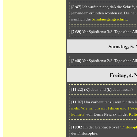
[8:47]
Ich wußte nicht, daß die Schrift, 
jemandem erfunden worden ist. Die heu
nämlich die
Schulausgangsschrift
.
[7:39]
Vor Spätdienst 3/3. Tage ohne Al
Samstag, 5.
[8:48]
Vor Spätdienst 2/3. Tage ohne Al
Freitag, 4.
[11:22]
(K)leben und (k)leben lassen?
[11:07]
Um vorbereitet zu sein für den N
mehr. Wie wir uns mit Filmen und TV-Se
können"
von Denis Newiak. In der
Kult
[10:02]
In der Graphic Novel
"Philosop
der Philosophie.