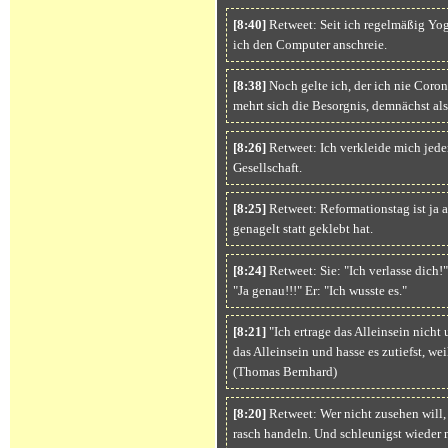
[8:40]
Retweet: Seit ich regelmäßig Yog
ich den Computer anschreie.
[8:38]
Noch gelte ich, der ich nie Coron
mehrt sich die Besorgnis, demnächst al
[8:26]
Retweet: Ich verkleide mich jede
Gesellschaft.
[8:25]
Retweet: Reformationstag ist ja 
genagelt statt geklebt hat.
[8:24]
Retweet: Sie: "Ich verlasse dich!" 
"Ja genau!!!" Er: "Ich wusste es."
[8:21]
"Ich ertrage das Alleinsein nicht
das Alleinsein und hasse es zutiefst, we
(Thomas Bernhard)
[8:20]
Retweet: Wer nicht zusehen will, 
rasch handeln. Und schleunigst wieder