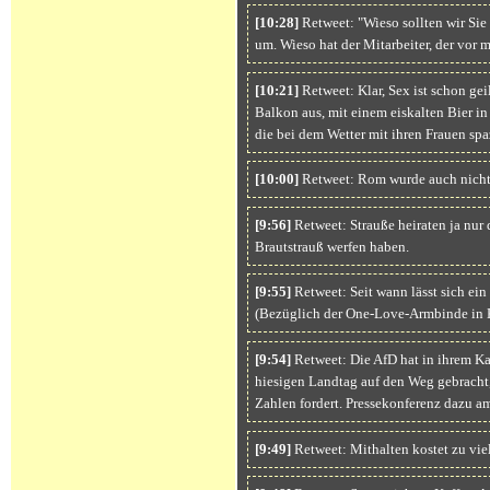
[10:28]
Retweet: "Wieso sollten wir Sie 
um. Wieso hat der Mitarbeiter, der vor m
[10:21]
Retweet: Klar, Sex ist schon gei
Balkon aus, mit einem eiskalten Bier in
die bei dem Wetter mit ihren Frauen sp
[10:00]
Retweet: Rom wurde auch nicht 
[9:56]
Retweet: Strauße heiraten ja nur 
Brautstrauß werfen haben.
[9:55]
Retweet: Seit wann lässt sich ei
(Bezüglich der One-Love-Armbinde in 
[9:54]
Retweet: Die AfD hat in ihrem K
hiesigen Landtag auf den Weg gebracht,
Zahlen fordert. Pressekonferenz dazu
[9:49]
Retweet: Mithalten kostet zu vie