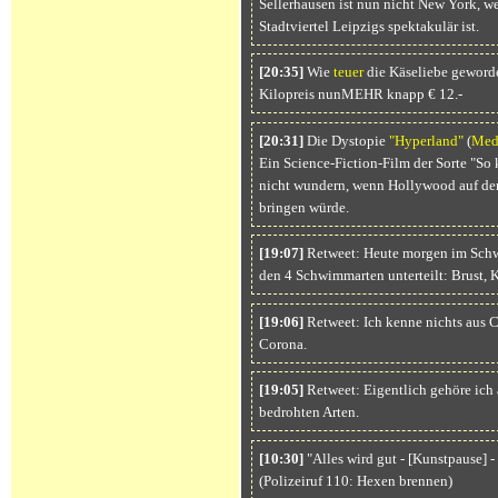
Sellerhausen ist nun nicht New York, w
Stadtviertel Leipzigs spektakulär ist.
[20:35]
Wie
teuer
die Käseliebe geworden
Kilopreis nunMEHR knapp € 12.-
[20:31]
Die Dystopie
"Hyperland"
(
Med
Ein Science-Fiction-Film der Sorte "S
nicht wundern, wenn Hollywood auf de
bringen würde.
[19:07]
Retweet: Heute morgen im Schw
den 4 Schwimmarten unterteilt: Brust, 
[19:06]
Retweet: Ich kenne nichts aus C
Corona.
[19:05]
Retweet: Eigentlich gehöre ich 
bedrohten Arten.
[10:30]
"Alles wird gut - [Kunstpause] 
(Polizeiruf 110: Hexen brennen)