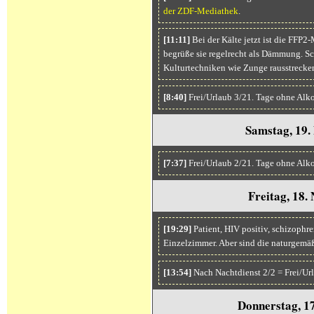
der ZDF-Mediathek
.
[11:11]
Bei der Kälte jetzt ist die FFP2
begrüße sie regelrecht als Dämmung. Sc
Kulturtechniken wie Zunge rausstrecke
[8:40]
Frei/Urlaub 3/21. Tage ohne Alk
Samstag, 19.
[7:37]
Frei/Urlaub 2/21. Tage ohne Alk
Freitag, 18
[19:29]
Patient, HIV positiv, schizoph
Einzelzimmer. Aber sind die naturgemäß
[13:54]
Nach Nachtdienst 2/2 = Frei/Ur
Donnerstag, 1