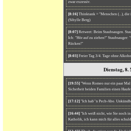
zwar exzessiv.
[8:16]
Thinktank = "Menschen (...), die 
(Sibylle Berg)
[8:07]
Retweet: Beim Staubsaugen. Staub
Ich: "Hör auf zu ziehen!" Staubsauger: 
Rücken!"
[8:03]
Freier Tag 3/4. Tage ohne Alkoho
Dienstag, 8
[19:55]
"Wenn Romeo nur ein paar Mal di
Sicherheit beiden Familien einen Haufe
[17:12]
"Ich hab' 'n Pech-Abo. Unkündb
[16:44]
"Ich weiß nicht, wie Sie noch i
Katholik, ich kann mich für alles schu