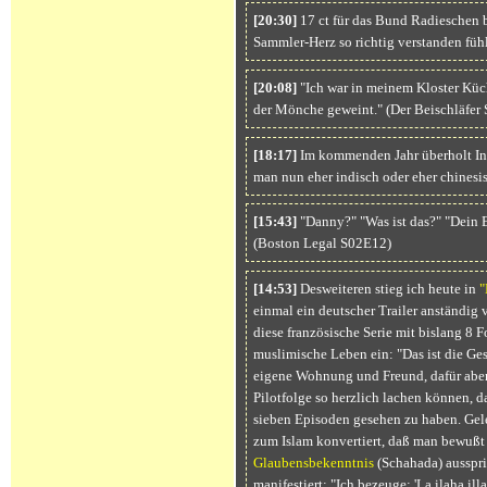
[20:30]
17 ct für das Bund Radieschen b
Sammler-Herz so richtig verstanden fühl
[20:08]
"Ich war in meinem Kloster Küch
der Mönche geweint." (Der Beischläfer
[18:17]
Im kommenden Jahr überholt In
man nun eher indisch oder eher chinesi
[15:43]
"Danny?" "Was ist das?" "Dein E
(Boston Legal S02E12)
[14:53]
Desweiteren stieg ich heute in
"
einmal ein deutscher Trailer anständig 
diese französische Serie mit bislang 8 Fo
muslimische Leben ein: "Das ist die Ges
eigene Wohnung und Freund, dafür aber s
Pilotfolge so herzlich lachen können, d
sieben Episoden gesehen zu haben. Gele
zum Islam konvertiert, daß man bewußt
Glaubensbekenntnis
(Schahada) ausspri
manifestiert: "Ich bezeuge: 'La ilaha il