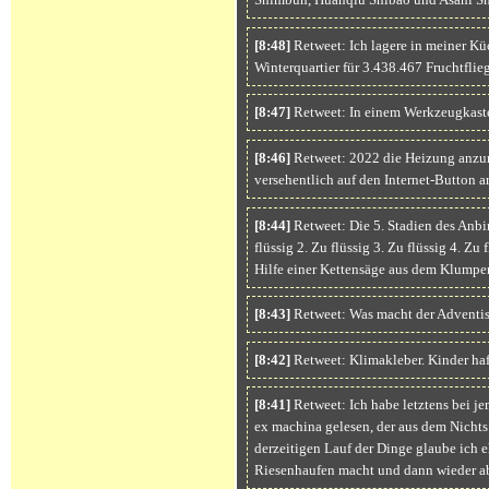
[8:48]
Retweet: Ich lagere in meiner Kü
Winterquartier für 3.438.467 Fruchtflie
[8:47]
Retweet: In einem Werkzeugkaste
[8:46]
Retweet: 2022 die Heizung anzum
versehentlich auf den Internet-Button
[8:44]
Retweet: Die 5. Stadien des Anbin
flüssig 2. Zu flüssig 3. Zu flüssig 4. Zu 
Hilfe einer Kettensäge aus dem Klumpen
[8:43]
Retweet: Was macht der Adventis
[8:42]
Retweet: Klimakleber. Kinder haft
[8:41]
Retweet: Ich habe letztens bei 
ex machina gelesen, der aus dem Nichts
derzeitigen Lauf der Dinge glaube ich e
Riesenhaufen macht und dann wieder a