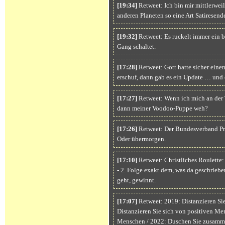
[19:34]
Retweet: Ich bin mir mittlerweil
anderen Planeten so eine Art Satiresende
[19:32]
Retweet: Es ruckelt immer ein 
Gang schaltet.
[17:28]
Retweet: Gott hatte sicher eine
erschuf, dann gab es ein Update … und e
[17:27]
Retweet: Wenn ich mich an der T
dann meiner Voodoo-Puppe weh?
[17:26]
Retweet: Der Bundesverband Pro
Oder übermorgen.
[17:10]
Retweet: Christliches Roulette: 
- 2. Folge exakt dem, was da geschrieben 
geht, gewinnt.
[17:07]
Retweet: 2019: Distanzieren Si
Distanzieren Sie sich von positiven Me
Menschen / 2022: Duschen Sie zusam