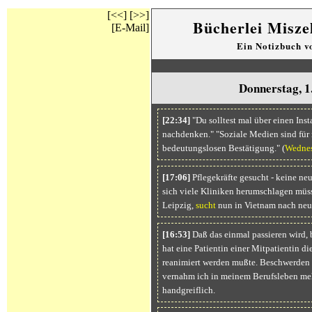
[<<]
[>>]
Bücherlei Misze
[E-Mail]
Ein Notizbuch 
Donnerstag, 1
[22:34]
"Du solltest mal über einen Ins
nachdenken." "Soziale Medien sind für
bedeutungslosen Bestätigung." (
Wedne
[17:06]
Pflegekräfte gesucht - keine ne
sich viele Kliniken herumschlagen müss
Leipzig,
sucht
nun in Vietnam nach neue
[16:53]
Daß das einmal passieren wird,
hat eine Patientin einer Mitpatientin di
reanimiert werden mußte. Beschwerden d
vernahm ich in meinem Berufsleben meh
handgreiflich.