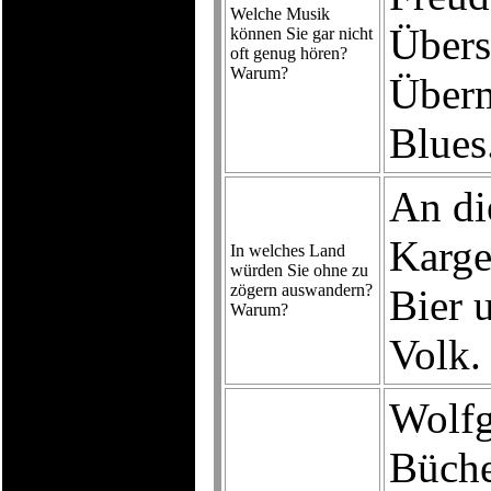
Welche Musik
Übers
können Sie gar nicht
oft genug hören?
Warum?
Überm
Blues
An di
Karge
In welches Land
würden Sie ohne zu
zögern auswandern?
Bier u
Warum?
Volk.
Wolfg
Büche