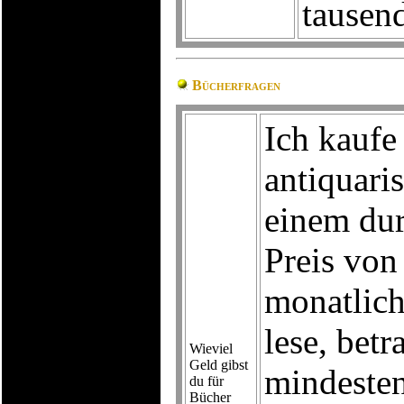
tausen
Bücherfragen
Ich kaufe
antiquari
einem dur
Preis von 
monatlich
lese, bet
Wieviel
Geld gibst
mindesten
du für
Bücher