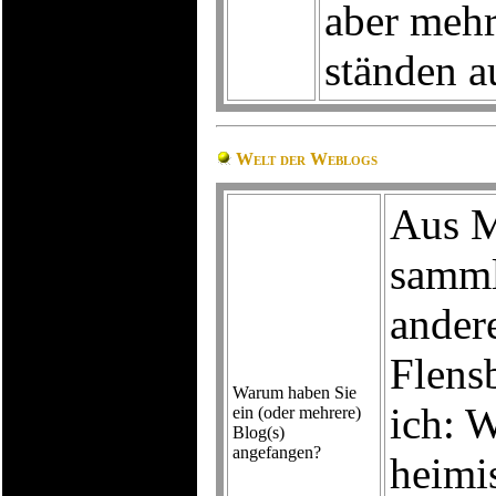
aber meh
ständen 
Welt der Weblogs
Aus Ma
samml
ander
Flens
Warum haben Sie
ich: W
ein (oder mehrere)
Blog(s)
angefangen?
heimi