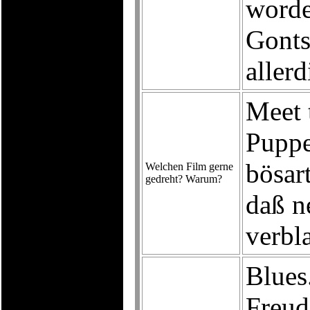
worde
Gonts
aller
Meet 
Puppe
bösart
Welchen Film gerne
gedreht? Warum?
daß n
verbla
Blues
Freud