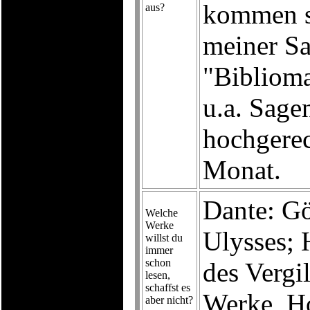
kommen s
aus?
meiner S
"Biblioma
u.a. Sage
hochgerec
Monat.
Dante: Gö
Welche
Werke
Ulysses;
willst du
immer
schon
des Vergi
lesen,
schaffst es
Werke, H
aber nicht?