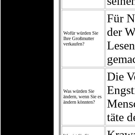
seine
Für N
der We
Wofür würden Sie
Ihre Großmutter
Lesen
verkaufen?
gemac
Die V
Engst
Was würden Sie
ändern, wenn Sie es
Mens
ändern könnten?
täte d
Krawa