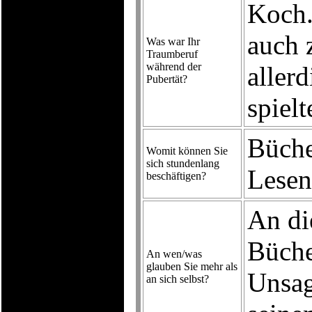
Koch.
auch 
Was war Ihr
Traumberuf
während der
aller
Pubertät?
spielt
Büche
Womit können Sie
sich stundenlang
Lesen
beschäftigen?
An di
Büche
An wen/was
glauben Sie mehr als
Unsag
an sich selbst?