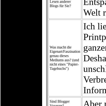
Entsp
Lesen anderer
Blogs für Sie?
Welt r
Ich li
Printp
ganze
Was macht die
Eigenart/Faszination
Desha
genau dieses
Mediums aus? (und
nicht eines "Papier-
unschl
Tagebuchs")
Verbr
Infor
Aber 
Sind Blogger
Voyeure?