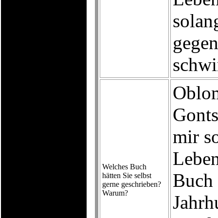
solan
gegen
schw
Oblo
Gonts
mir s
Leben
Welches Buch
Buch 
hätten Sie selbst
gerne geschrieben?
Warum?
Jahrh