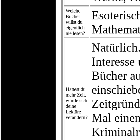
Welche
Esoterisc
Bücher
willst du
Mathemat
eigentlich
nie lesen?
Natürlich
Interesse
Bücher a
einschieb
Hättest du
mehr Zeit,
Zeitgründ
würde sich
deine
Lektüre
Mal einen
verändern?
Kriminalr