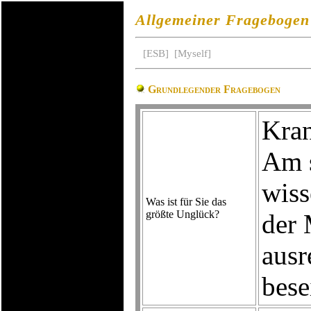
Allgemeiner Fragebogen
[ESB]
[Myself]
Grundlegender Fragebogen
Kran
Am s
wiss
Was ist für Sie das
größte Unglück?
der 
ausr
bese