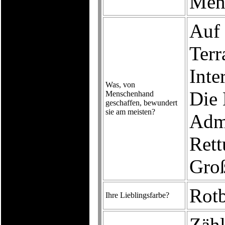
Men
Auf 
Terr
Inte
Was, von
Die 
Menschenhand
geschaffen, bewundert
sie am meisten?
Admi
Rett
Groß
Rotb
Ihre Lieblingsfarbe?
Zäh