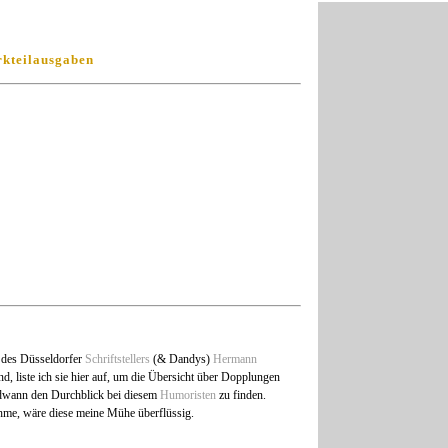
rkteilausgaben
 des Düsseldorfer
Schriftstellers
(& Dandys)
Hermann
nd, liste ich sie hier auf, um die Übersicht über Dopplungen
endwann den Durchblick bei diesem
Humoristen
zu finden.
ähme, wäre diese meine Mühe überflüssig.