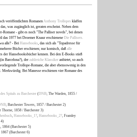
tsch veröffentlichten Romanen
Anthony Trollopes
klaffen
 das, was zugänglich ist, geraten erscheint. Neben dem
er-Romane - gibt es noch "The Palliser novels", bei denen
Teil das 1977 bei Droemer Knaur erschienene
Die Pallisers.
twa alle? - Bei
Hansebooks
, das sich als "Topadresse für
d mehrere Bücher erschienen; nur komisch, daß
alle
es der Hansebooksbücher kennen. Bei den E-Books stieß
 (in Barcelona?), der
zahlreiche Klassiker
anbietet, so auch
h vorliegende Trollope-Romane, die aber ebensowenig in den
nd. Merkwürdig. Bei Manesse erschienen vier Romane des
des Spitals zu Barchester
(
DNB
; The Warden, 1855 /
DNB
; Barchester Towers, 1857 / Barchester 2)
r Thorne, 1858 / Barchester 3)
chenbuch
,
Hansebooks_1?
,
Hansebooks_2?
, Framley
 4)
, 1864 (Barchester 5)
, 1867 (Barchester 6)