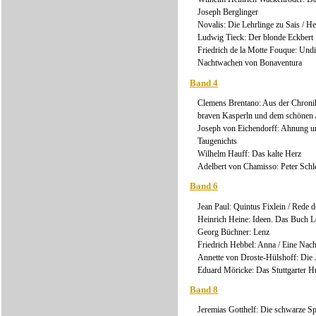
Joseph Berglinger
Novalis: Die Lehrlinge zu Sais / H
Ludwig Tieck: Der blonde Eckbert
Friedrich de la Motte Fouque: Und
Nachtwachen von Bonaventura
Band 4
Clemens Brentano: Aus der Chronik
braven Kasperln und dem schönen 
Joseph von Eichendorff: Ahnung u
Taugenichts
Wilhelm Hauff: Das kalte Herz
Adelbert von Chamisso: Peter Sch
Band 6
Jean Paul: Quintus Fixlein / Rede d
Heinrich Heine: Ideen. Das Buch 
Georg Büchner: Lenz
Friedrich Hebbel: Anna / Eine Nach
Annette von Droste-Hülshoff: Die
Eduard Möricke: Das Stuttgarter Hu
Band 8
Jeremias Gotthelf: Die schwarze Sp