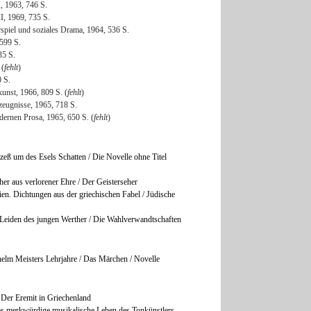
, 1963, 746 S.
I, 1969, 735 S.
rspiel und soziales Drama, 1964, 536 S.
 599 S.
35 S.
 (
fehlt
)
0 S.
kunst, 1966, 809 S. (
fehlt
)
tzeugnisse, 1965, 718 S.
dernen Prosa, 1965, 650 S. (
fehlt
)
eß um des Esels Schatten / Die Novelle ohne Titel
her aus verlorener Ehre / Der Geisterseher
en. Dichtungen aus der griechischen Fabel / Jüdische
Leiden des jungen Werther / Die Wahlverwandtschaften
elm Meisters Lehrjahre / Das Märchen / Novelle
 Der Eremit in Griechenland
s merkwürdige musikalische Leben des Tonkünstlers