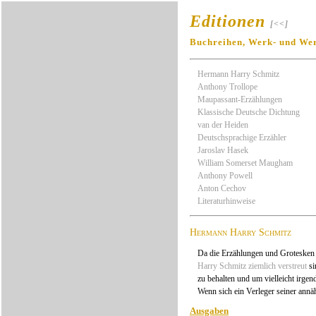
Editionen
[<<]
Buchreihen, Werk- und We
Hermann Harry Schmitz
Anthony Trollope
Maupassant-Erzählungen
Klassische Deutsche Dichtung
van der Heiden
Deutschsprachige Erzähler
Jaroslav Hasek
William Somerset Maugham
Anthony Powell
Anton Cechov
Literaturhinweise
Hermann Harry Schmitz
Da die Erzählungen und Grotesken
Harry Schmitz
ziemlich verstreut
si
zu behalten und um vielleicht irg
Wenn sich ein Verleger seiner ann
Ausgaben