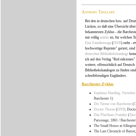
Anthony Trollope
Bei den in deutschen bzw. auf Deu
Lücken, so daß eine Übersicht über
bekanntesten Zyklus - die Barchest
mir völlig
unklar
ist, für welchen 
Eine Familiensaga
(
DNB
) steht - e
hochwertige Reprints" geriert, sin
deutschen Bibliothekskataloge
kein
ich auf den Verlag "Red ediciones"
weitere, offensichtlich auf Deutsc
Bibliothekskatalogen zu finden si
schreibfreudigen Engländers.
Barchester-Zyklus
Septimus Harding, Vorsteher 
Barchester 1)
Die Türme von Barchester
(
Doctor Thorne
(
DNB
; Docto
Das Pfarrhaus Framley
(
Tas
Parsonage, 1861 / Barchester
The Small House at Allington
The Last Chronicle of Barset