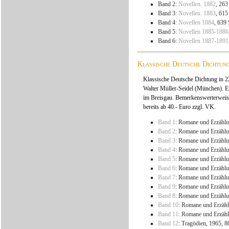
Band 2:
Novellen. 1882
, 263
Band 3:
Novellen. 1883
, 615
Band 4:
Novellen 1884
, 639 
Band 5:
Novellen 1885-1886
Band 6:
Novellen 1887-1891
Klassische Deutsche Dichtun
Klassische Deutsche Dichtung in 22
Walter Müller-Seidel (München). E
im Breisgau. Bemerkenswerterweis
bereits ab 40.- Euro zzgl. VK.
Band 1
: Romane und Erzählu
Band 2
: Romane und Erzählu
Band 3
: Romane und Erzählu
Band 4
: Romane und Erzählu
Band 5
: Romane und Erzählu
Band 6
: Romane und Erzählu
Band 7
: Romane und Erzählu
Band 9
: Romane und Erzählu
Band 8
: Romane und Erzählu
Band 10
: Romane und Erzähl
Band 11
: Romane und Erzähl
Band 12
: Tragödien, 1965, 8