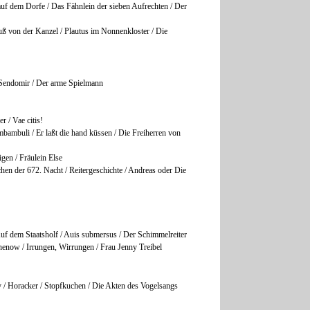
auf dem Dorfe / Das Fähnlein der sieben Aufrechten / Der
 von der Kanzel / Plautus im Nonnenkloster / Die
i Sendomir / Der arme Spielmann
r / Vae citis!
ambuli / Er laßt die hand küssen / Die Freiherren von
gen / Fräulein Else
n der 672. Nacht / Reitergeschichte / Andreas oder Die
uf dem Staatsholf / Auis submersus / Der Schimmelreiter
enow / Irrungen, Wirrungen / Frau Jenny Treibel
/ Horacker / Stopfkuchen / Die Akten des Vogelsangs