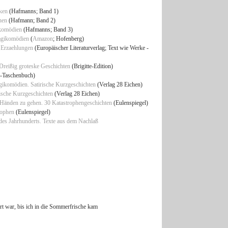
ken
(Hafmanns; Band 1)
hen
(Hafmann; Band 2)
ikomödien
(Hafmanns; Band 3)
ragikomödien
(
Amazon
; Hofenberg)
 Erzaehlungen
(Europäischer Literaturverlag; Text wie Werke -
Dreißig groteske Geschichten
(Brigitte-Edition)
l-Taschenbuch)
gikomödien. Satirische Kurzgeschichten
(Verlag 28 Eichen)
ische Kurzgeschichten
(Verlag 28 Eichen)
f Händen zu gehen. 30 Katastrophengeschichten
(Eulenspiegel)
rophen
(Eulenspiegel)
 des Jahrhunderts. Texte aus dem Nachlaß
rt war, bis ich in die Sommerfrische kam