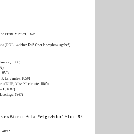
The Prime Minister, 1876)
aga
(
DNB
, welcher Teil? Oder Komplettausgabe?)
chmond, 1860)
62)
 1859)
NB
, La Vendée, 1850)
ben
(
DNB
; Miss Mackenzie, 1865)
Dark, 1882)
laverings, 1867)
n sechs Bänden im Aufbau-Verlag zwischen 1984 und 1990
1
, 469 S.