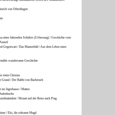
einrich von Ofterdingen
ine
a eines fahrenden Schülers (Urfassung) / Geschichte vom
Annerl
nd Gegenwart / Das Mamorbild / Aus dem Leben eines
lemihls wundersame Geschichte
es toten Christus
Le Grand / Der Rabbi von Bacherach
t im Jägerhause / Matteo
 Judenbuche
tzelmännlein / Mozart auf der Reise nach Prag
inne / Elsi, die seltsame Magd