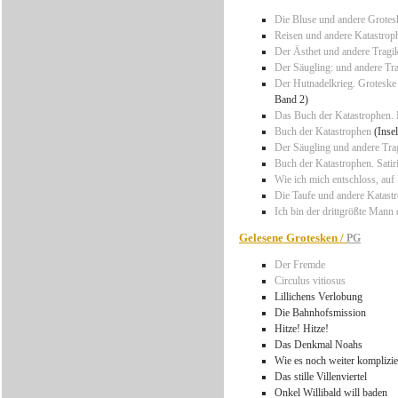
Die Bluse und andere Grotes
Reisen und andere Katastrop
Der Ästhet und andere Trag
Der Säugling: und andere T
Der Hutnadelkrieg. Groteske
Band 2)
Das Buch der Katastrophen. 
Buch der Katastrophen
(Inse
Der Säugling und andere Tra
Buch der Katastrophen. Satir
Wie ich mich entschloss, au
Die Taufe und andere Katast
Ich bin der drittgrößte Mann
Gelesene Grotesken /
PG
Der Fremde
Circulus vitiosus
Lillichens Verlobung
Die Bahnhofsmission
Hitze! Hitze!
Das Denkmal Noahs
Wie es noch weiter komplizie
Das stille Villenviertel
Onkel Willibald will baden