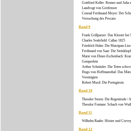
Gottfried Keller: Romeo und Julia 
Landvogt von Greifensee
Conrad Ferdinand Meyer: Der Schuß
Versuchung des Pescara
Band 9
Frank Grillparzer: Das Kloster be
Charles Sealsfield: Callao 1825
Friedrich Halm: Die Marzipan-Lise
Ferdinand von Saar: Die Steinklopfe
Marie von Ebner-Eschenbach: Kramb
Gemperlein
Arthur Schnitzler: Die Toten schwei
Hugo von Hoffmansthal: Das Märche
Vereinigten
Robert Musil: Die Portugiesin
Band 10
Theodor Storm: Die Regentrude / A
Theodor Fontane: Schach von Wuth
Band 11
Wilhelm Raabe: Höxter und Corvey 
Band 12