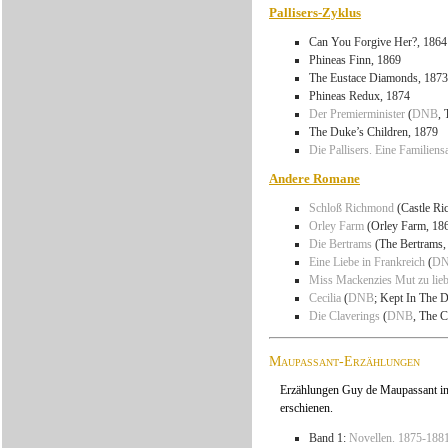
Pallisers-Zyklus
Can You Forgive Her?, 1864
Phineas Finn, 1869
The Eustace Diamonds, 1873
Phineas Redux, 1874
Der Premierminister
(
DNB
, 
The Duke’s Children, 1879
Die Pallisers. Eine Familiens
Andere Romane
Schloß Richmond
(Castle Ri
Orley Farm
(Orley Farm, 18
Die Bertrams
(The Bertrams,
Eine Liebe in Frankreich
(
D
Miss Mackenzies Mut zu lie
Cecilia
(
DNB
; Kept In The 
Die Claverings
(
DNB
, The C
Maupassant-Erzählungen
Erzählungen Guy de Maupassant i
erschienen.
Band 1:
Novellen. 1875-188