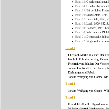
Band 13
: Geschichtsdramen I
Band 14
: Geschichtsdramen I
Band 15
: Bürgerliches Traue
Band 16
: Schauspiele, 1964,
Band 17
: Lustspiele, 1963, 7
Band 18
: Lyrik, 1969, 832 S.
Band 19
: Balladen, 1967, 67
Band 20
: Schriften zur Dicht
Band 21
: Dichterische Selbs
Band 22
: Wegbereiter der mo
Band 1
Christoph Martin Wieland: Der Proz
Gotthold Ephraim Lessing: Fabeln
Friedrich von Schiller: Der Verbrec
Johann Gottfried Herder: Paramythi
Dichtungen und Fabeln
Johann Wolfgang von Goethe: Die 
Band 2
Johann Wolfgang von Goethe: Wilh
Band 3
Friedrich Hölderlin: Hyperion oder
Wilhelm Heinrich Wackenroder: Da