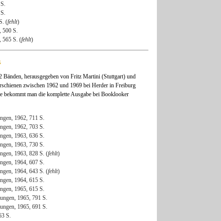
 S.
 S.
S. (
fehlt
)
, 500 S.
, 565 S. (
fehlt
)
g
 Bänden, herausgegeben von Fritz Martini (Stuttgart) und
rschienen zwischen 1962 und 1969 bei Herder in Freiburg
e bekommt man die komplette Ausgabe bei Booklooker
ngen, 1962, 711 S.
ngen, 1962, 703 S.
ngen, 1963, 636 S.
ngen, 1963, 730 S.
ngen, 1963, 828 S. (
fehlt
)
ngen, 1964, 607 S.
ngen, 1964, 643 S. (
fehlt
)
ngen, 1964, 615 S.
ngen, 1965, 615 S.
ungen, 1965, 791 S.
ungen, 1965, 691 S.
63 S.