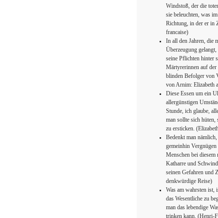
Windstoß, der die tote
sie beleuchten, was im
Richtung, in der er i
francaise)
In all den Jahren, die 
Überzeugung gelangt, d
seine Pflichten hinter 
Märtyrerinnen auf der 
blinden Befolger von V
von Arnim: Elizabeth 
Diese Essen um ein Uhr
allergünstigen Umstän
Stunde, ich glaube, all
man sollte sich hüten,
zu ersticken. (Elizabe
Bedenkt man nämlich, 
gemeinhin Vergnügen g
Menschen bei diesem 
Katharre und Schwindsu
seinen Gefahren und Z
denkwürdige Reise)
Was am wahrsten ist, i
das Wesentliche zu beg
man das lebendige Wass
trinken kann. (Henri-F