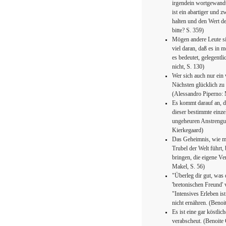
irgendein wortgewandt
ist ein abartiger und 
halten und den Wert d
bitte? S. 359)
Mögen andere Leute sic
viel daran, daß es in 
es bedeutet, gelegentl
nicht, S. 130)
Wer sich auch nur ein
Nächsten glücklich zu 
(Alessandro Piperno: 
Es kommt darauf an, da
dieser bestimmte einzel
ungeheuren Anstrengu
Kierkegaard)
Das Geheimnis, wie m
Trubel der Welt führt,
bringen, die eigene Ve
Makel, S. 56)
"Überleg dir gut, was 
'bretonischen Freund' v
"Intensives Erleben is
nicht ernähren. (Benoi
Es ist eine gar köstli
verabscheut. (Benoite 