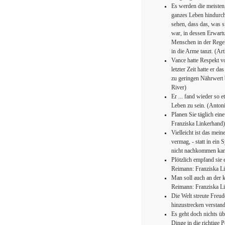
Es werden die meisten,
ganzes Leben hindurch
sehen, dass das, was s
war, in dessen Erwartu
Menschen in der Regel
in die Arme tanzt. (A
Vance hatte Respekt vo
letzter Zeit hatte er d
zu geringen Nährwert 
River)
Er ... fand wieder so
Leben zu sein. (Anton
Planen Sie täglich ein
Franziska Linkerhand)
Vielleicht ist das me
vermag, - statt in ein
nicht nachkommen kann
Plötzlich empfand sie 
Reimann: Franziska L
Man soll auch an der k
Reimann: Franziska L
Die Welt streute Freude
hinzustrecken verstan
Es geht doch nichts üb
Dinge in die richtige 