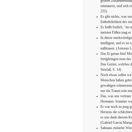
großen Zusammenhang d
einmauern, und sich ei
255)
Es gibt nichts, was u
Entbehrlichkeit des ei
Es heißt freilich, "im 
meisten Fällen mag es 
In dieser merkwürdige
intelligent, und es ist
mißtrauen. (Antonio L
Das Ei genau fünf Min
fertigbringen trotz de
Das Gerüst, welches da
Störfall, S. 14)
Noch etwas sollen wir 
Menschen haben gelern
gewaltigen schmerzend
nur ein Traum sein ma
Das, was uns vertraut 
Hermann: Sommer war 
Er war noch zu jung g
Herzens die schlechte
es uns dank diesem Kun
(Gabriel Garcia Marque
Salmans einfache Würd