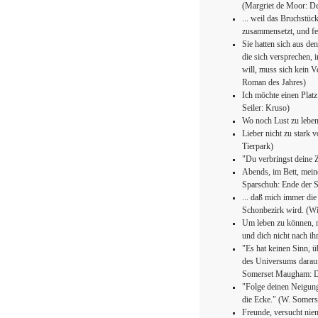
(Margriet de Moor: D
... weil das Bruchstüc
zusammensetzt, und fe
Sie hatten sich aus de
die sich versprechen, 
will, muss sich kein 
Roman des Jahres)
Ich möchte einen Platz
Seiler: Kruso)
Wo noch Lust zu leben
Lieber nicht zu stark v
Tierpark)
"Du verbringst deine Z
Abends, im Bett, mein
Sparschuh: Ende der 
... daß mich immer die
Schonbezirk wird. (Wi
Um leben zu können, 
und dich nicht nach i
"Es hat keinen Sinn, ü
des Universums darauf 
Somerset Maugham: D
"Folge deinen Neigung
die Ecke." (W. Somer
Freunde, versucht nie