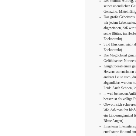
Der stumme Auftrag, der
seiner unendlichen Ge
Genazino: Mittelmäßi
Das große Geheimnis de
wir jedem Lebensalter
abgewinnen, daß wir im
seine Blüten, im Herbs
Ehekontrakt)
Sind Illusionen nicht 
Ehekontrakt)
Die Möglichkeit ganz 
Gefühl seiner Notwen
Knight besaß einen ge
Herzens zu entrinnen u
anderer Leute auch, d
abgemildert werden kon
Leid: 'Auch Sehnen, le
... weil bei neuen Anf
besser ist als völlige
Obwohl sich schwerer
läßt, daß man ihn bloß
ein Linderungsmittel
Blaue Augen)
In seltener Intensität
entdüsterte ihn und ent