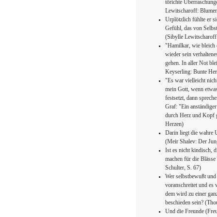
törichte Überraschunge
Lewitscharoff: Blumen
Urplötzlich fühlte er 
Gefühl, das von Selbs
(Sibylle Lewitscharof
"Hamilkar, wie bleich d
wieder sein verhaltenes
gehen. In aller Not b
Keyserling: Bunte Her
"Es war vielleicht nic
mein Gott, wenn etwas
festsetzt, dann sprech
Graf: "Ein anständige
durch Herz und Kopf g
Herzen)
Darin liegt die wahre 
(Meir Shalev: Der Jun
Ist es nicht kindisch,
machen für die Blässe
Schulter, S. 67)
Wer selbstbewußt und 
voranschreitet und es w
dem wird zu einer gan
beschieden sein? (Tho
Und die Freunde (Freu