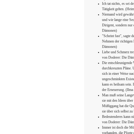
Ich tat nichts, es sei 
Tätigkeit gelten. (He
Niemand wird gewährt,
und wie lange eine Seq
Dirigent, sondern nur
Dämonen)
"Scheint fast", sagte d
Nehmen der richtigen 
Dämonen)
Liebe und Schmerz trei
von Doderer: Die Dä
Die entschleunigende 
durchkreuzten Pläne. U
sich in einer Weise nac
ungeschminkten Existe
kann es heilsam sein. 
der Erneuerung. (Ilma
Man muß seine Langewe
sie mit den Ideen über 
Müßiggang hat die Qua
sie über sich selbst z
Bedeutenderes kann nie
von Doderer: Die Dä
Immer ist doch die Mö
vorhanden, die Pforte