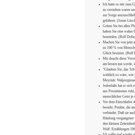
Ich hatte es mir zum 
zu verstehen waren und
zur Sorge auszuschließ
gefahren. (Jonas Lüsc
Gehen Sie bei allen P
haben Sie eine wahre C
beurteilen. (Rolf Dobe
Machen Sie von jetzt a
zu 100 % von Menschen
Glück besitzen. (Rolf
Mir deucht diese Vers
am besten tun werde, i
"Glauben Sie, das 'Ich
wirklich so wäre, wie
Meyrink: Walpurgisna
Jedenfalls hat er sich
aus Pessimismus ruht,
menschlicher Geist je
Vor dem Einschlafen d
besteht. Punkte, die a
verbindet. Daß sie auc
Häufung vergangener Z
den kleinen Zeiteinheit
Wolf: Erzählungen 19
Ich sollte mal wieder 