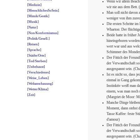
Wenn wir allem Beacht
[Medizin]
wir nie aus dem Bett.
[MenschlichesSoSein]
Man soll nicht davon 
[Mimik/Gestik]
weniger von ihm zurec
[Musik]
Die ersten Schritte im
[Natur]
Wharton: Der flüchti
[Non/Konformismus]
Beide hatte in früher 
[Politik/Gesell.]
hineingeboren worden w
[Reisen]
wert war und aus welc
[Sprache]
Schimmer des Monde
[Städte/Orte]
Der Fittich der Freunds
[Tod/Sterben]
der Verwandtschaft sol
[Unbehaust]
ausgespannt sein. (Cha
[Verschiedenes]
Ist es nicht so, dass j
[Weise_Leben]
einmal in Gang gekomme
[Weltanschauung]
Instinktiv weiß man da
[Wetter/Klima]
einem, was man noch n
[Zeit]
(Margriet de Moor: M
Manche Dinge bleiben 
Moment, dann stehst du
Tasse Kaffee: feste St
d'amour)
Der Fittich der Freunds
der Verwandtschaft sol
ausgespannt sein. (Cha