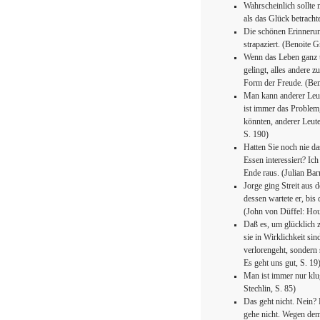
Wahrscheinlich sollte 
als das Glück betracht
Die schönen Erinnerun
strapaziert. (Benoite G
Wenn das Leben ganz u
gelingt, alles andere z
Form der Freude. (Beno
Man kann anderer Leut
ist immer das Problem
könnten, anderer Leut
S. 190)
Hatten Sie noch nie das
Essen interessiert? Ic
Ende raus. (Julian Bar
Jorge ging Streit aus
dessen wartete er, bis
(John von Düffel: Hou
Daß es, um glücklich z
sie in Wirklichkeit si
verlorengeht, sondern 
Es geht uns gut, S. 19
Man ist immer nur klu
Stechlin, S. 85)
Das geht nicht. Nein?
gehe nicht. Wegen de