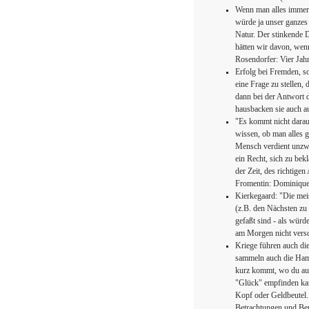
Wenn man alles immer a
würde ja unser ganzes
Natur. Der stinkende 
hätten wir davon, wen
Rosendorfer: Vier Jah
Erfolg bei Fremden, so
eine Frage zu stellen,
dann bei der Antwort d
hausbacken sie auch au
"Es kommt nicht darauf
wissen, ob man alles g
Mensch verdient unzwei
ein Recht, sich zu bekl
der Zeit, des richtige
Fromentin: Dominique
Kierkegaard: "Die meis
(z.B. den Nächsten zu 
gefaßt sind - als würd
am Morgen nicht versc
Kriege führen auch di
sammeln auch die Hams
kurz kommt, wo du auf
"Glück" empfinden kann
Kopf oder Geldbeutel.
Betrachtungen und Ber