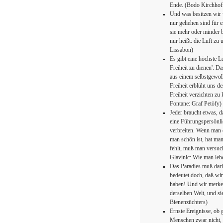
Ende. (Bodo Kirchhoff
Und was besitzen wir 
nur geliehen sind für 
sie mehr oder minder b
nur heißt: die Luft z
Lissabon)
Es gibt eine höchste L
Freiheit zu dienen'. D
aus einem selbstgewoll
Freiheit erblüht uns d
Freiheit verzichten z
Fontane: Graf Petöfy)
Jeder braucht etwas, 
eine Führungspersönlic
verbreiten. Wenn man 
man schön ist, hat ma
fehlt, muß man versuch
Glavinic: Wie man lebe
Das Paradies muß dari
bedeutet doch, daß wi
haben! Und wir merken
derselben Welt, und si
Bienenzüchters)
Ernste Ereignisse, ob 
Menschen zwar nicht, l