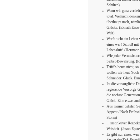
Schilten)
Wenn wir ganz vertief
total. Vielleicht denk
überhaupt nach, nämli
Glücks. (Eknath Easwa
Welt)
Werft nicht ein Leben
eines war! Schluß mit 
Lebensluft! (Hermann 
Wie jeder Verunsicher
Selbst-Bewahrung. (Rei
Trifft's heute nicht, s
wollen wir heut Noch s
Schneider: Glück. Ei
Ist die vorsorgliche D
regierende Vorsorge-G
die nächste Generatio
Glück. Eine etwas an
Aus meiner tiefsten Se
Appetit / Nach Frühst
Storm)
... instinktiver Respe
Weisheit. (Jason Epst
Es gibt nur eines, was