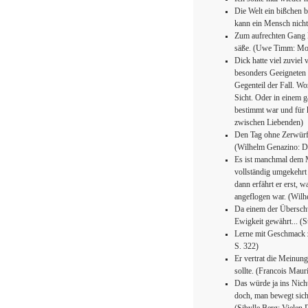
Die Welt ein bißchen b
kann ein Mensch nicht
Zum aufrechten Gang 
säße. (Uwe Timm: Mo
Dick hatte viel zuviel
besonders Geeigneten 
Gegenteil der Fall. Wo
Sicht. Oder in einem ga
bestimmt war und für 
zwischen Liebenden)
Den Tag ohne Zerwürfni
(Wilhelm Genazino: De
Es ist manchmal dem Me
vollständig umgekehrt
dann erfährt er erst, w
angeflogen war. (Wilh
Da einem der Überschw
Ewigkeit gewährt... (S
Lerne mit Geschmack z
S. 322)
Er vertrat die Meinun
sollte. (Francois Maur
Das würde ja ins Nicht
doch, man bewegt sich 