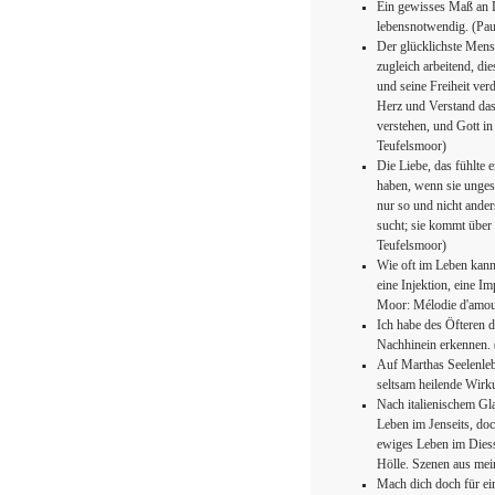
Ein gewisses Maß an 
lebensnotwendig. (Pau
Der glücklichste Mens
zugleich arbeitend, d
und seine Freiheit ver
Herz und Verstand das
verstehen, und Gott i
Teufelsmoor)
Die Liebe, das fühlte 
haben, wenn sie unge
nur so und nicht ander
sucht; sie kommt über
Teufelsmoor)
Wie oft im Leben kann
eine Injektion, eine I
Moor: Mélodie d'amou
Ich habe des Öfteren 
Nachhinein erkennen. 
Auf Marthas Seelenleb
seltsam heilende Wir
Nach italienischem Gla
Leben im Jenseits, doc
ewiges Leben im Diesse
Hölle. Szenen aus me
Mach dich doch für ei