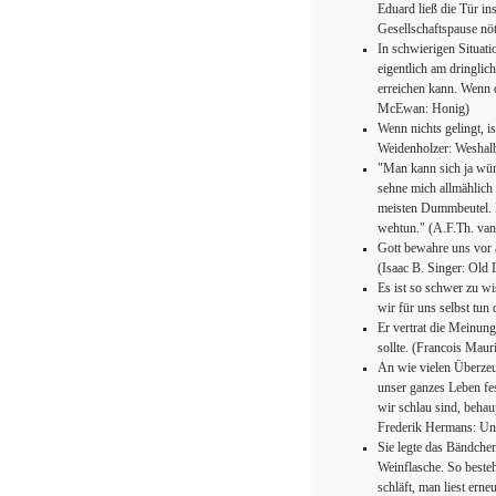
Eduard ließ die Tür ins
Gesellschaftspause nö
In schwierigen Situatio
eigentlich am dringlic
erreichen kann. Wenn 
McEwan: Honig)
Wenn nichts gelingt, i
Weidenholzer: Weshalb
"Man kann sich ja wün
sehne mich allmählich
meisten Dummbeutel. 
wehtun." (A.F.Th. van
Gott bewahre uns vor 
(Isaac B. Singer: Old
Es ist so schwer zu wi
wir für uns selbst tun
Er vertrat die Meinun
sollte. (Francois Maur
An wie vielen Überzeu
unser ganzes Leben fe
wir schlau sind, beha
Frederik Hermans: Unt
Sie legte das Bändche
Weinflasche. So besteh
schläft, man liest erne