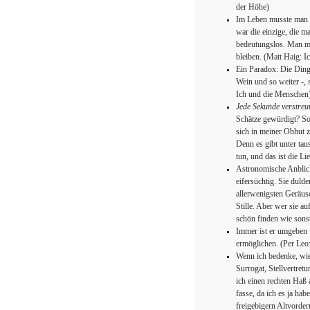
der Höhe)
Im Leben musste man se
war die einzige, die m
bedeutungslos. Man mu
bleiben. (Matt Haig: 
Ein Paradox: Die Dinge
Wein und so weiter -, 
Ich und die Menschen
Jede Sekunde verstreut
Schätze gewürdigt? Sof
sich in meiner Obhut z
Denn es gibt unter tau
tun, und das ist die Li
Astronomische Anblicke
eifersüchtig. Sie duld
allerwenigsten Geräusc
Stille. Aber wer sie a
schön finden wie sons
Immer ist er umgeben 
ermöglichen. (Per Leo
Wenn ich bedenke, wi
Surrogat, Stellvertre
ich einen rechten Haß
fasse, da ich es ja hab
freigebigern Altvorde