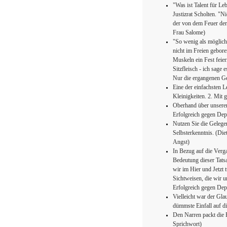
"Was ist Talent für L
Justizrat Scholten. "
der von dem Feuer der
Frau Salome)
"So wenig als möglich
nicht im Freien gebore
Muskeln ein Fest feie
Sitzfleisch - ich sage 
Nur die ergangenen Ge
Eine der einfachsten L
Kleinigkeiten. 2. Mit 
Oberhand über unseren
Erfolgreich gegen Dep
Nutzen Sie die Gelege
Selbsterkenntnis. (Di
Angst)
In Bezug auf die Verga
Bedeutung dieser Tats
wir im Hier und Jetzt 
Sichtweisen, die wir 
Erfolgreich gegen Dep
Vielleicht war der Glau
dümmste Einfall auf d
Den Narren packt die R
Sprichwort)