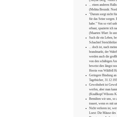
(Sibylle Berg: Vielen
... einen anderen Hal
(Melitta Breznik: Nord
"Darum sorgt nicht fü
für das Seine sorgen. E
habe." Von so viel un
erbaut, spazierte ich
(Maarten 'tHart: In un
Such dir ein Leben, be
Schachtel Streichhölze
... doch ist, nach mein
brandmarkt, der Wahrh
werden auch die großh
von den schäbigen Ansi
beweist dies längst no
Herrin von Wildfell Ha
Geringere Bindung an 
Tagebücher, 31.12.19
Gewohnheit ist Gewohn
werfen, aber man kann 
(Knallkopf Wilsons K
Bemühen wir uns, so z
trauert, wenn es mit 
Nicht verloren ist, we
Loest: Die Mäuse des 