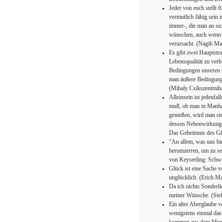
Jeder von euch stellt 
vermutlich fähig sein
immer-, die man an sic
wünschen, auch wenn i
verursacht. (Nagib Ma
Es gibt zwei Hauptstr
Lebensqualität zu verbe
Bedingungen unseren u
man äußere Bedingungen
(Mihaly Csikszentmih
Alleinsein ist jedenfa
muß, ob man in Manhatt
genießen, wird man ei
dessen Nebenwirkunge
Das Geheimnis des Gl
"An allem, was uns bi
herumzerren, um zu se
von Keyserling: Schw
Glück ist eine Sache v
unglücklich. (Erich M
Da ich nichts Sonderli
meiner Wünsche. (Stef
Ein alter Aberglaube v
wenigstens einmal das