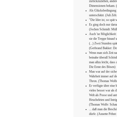
zurückzuziehen, ander
Dimensionen bekam. (
Als Glücksbedingung 
unterschätzt. (Juli Zeh
"Die Idee ist, so spät
Es ging doch nur darum
(Jochen Schmidt: Müll
Auch 'ne Möglichkeit:
sie die Treppe hinauf 
(...) Zwei Stunden spä
(Gerbrand Bakker: D
Wenn man sich Zeit na
beinahe überall Schön
man allzu leicht, dass 
Die Ernte des Bösen)
Man war auf der siche
Wahrheit immer auf de
Thron. (Thomas Wolfe
Er verfügte über eine
vieles besser war als 
Welt als Posse und ant
Heucheleien und Intrig
(Thomas Wolfe: Schau
... daß man die Besch
dürfe. (Annette Pehnt