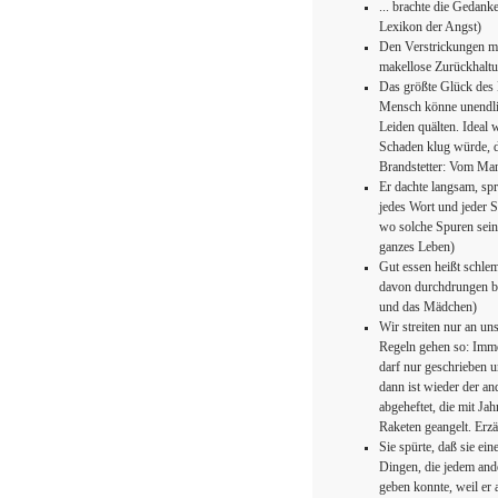
... brachte die Gedan
Lexikon der Angst)
Den Verstrickungen mit
makellose Zurückhaltu
Das größte Glück des 
Mensch könne unendli
Leiden quälten. Ideal 
Schaden klug würde, da
Brandstetter: Vom Man
Er dachte langsam, sp
jedes Wort und jeder S
wo solche Spuren sein
ganzes Leben)
Gut essen heißt schle
davon durchdrungen bl
und das Mädchen)
Wir streiten nur an un
Regeln gehen so: Immer
darf nur geschrieben 
dann ist wieder der an
abgeheftet, die mit Ja
Raketen geangelt. Erz
Sie spürte, daß sie ei
Dingen, die jedem and
geben konnte, weil er a