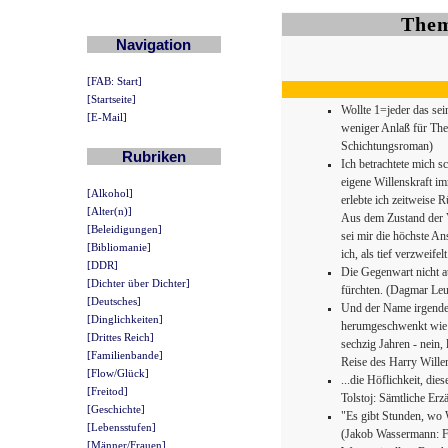
Them
Navigation
[FAB: Start]
[Startseite]
Wollte 1=jeder das sei
[E-Mail]
weniger Anlaß für Thea
Schichtungsroman)
Rubriken
Ich betrachtete mich s
eigene Willenskraft im
[Alkohol]
erlebte ich zeitweise 
[Alter(n)]
Aus dem Zustand der V
[Beleidigungen]
sei mir die höchste An
[Bibliomanie]
ich, als tief verzweif
[DDR]
Die Gegenwart nicht a
[Dichter über Dichter]
fürchten. (Dagmar Le
[Deutsches]
Und der Name irgendei
[Dinglichkeiten]
herumgeschwenkt wie e
[Drittes Reich]
sechzig Jahren - nein
[Familienbande]
Reise des Harry Wille
[Flow/Glück]
...die Höflichkeit, di
[Freitod]
Tolstoj: Sämtliche Er
[Geschichte]
"Es gibt Stunden, wo 
[Lebensstufen]
(Jakob Wassermann: Fa
[Männer/Frauen]