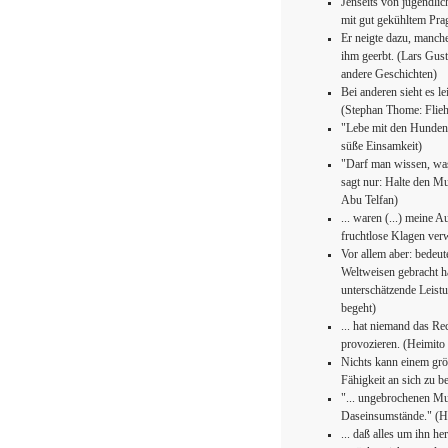
Jenseits von jugendli
mit gut gekühltem Pra
Er neigte dazu, manch
ihm geerbt. (Lars Gus
andere Geschichten)
Bei anderen sieht es le
(Stephan Thome: Flieh
"Lebe mit den Hunden,
süße Einsamkeit)
"Darf man wissen, was
sagt nur: Halte den Mu
Abu Telfan)
... waren (...) meine 
fruchtlose Klagen ve
Vor allem aber: bedeut
Weltweisen gebracht ha
unterschätzende Leist
begeht)
... hat niemand das Re
provozieren. (Heimito
Nichts kann einem größ
Fähigkeit an sich zu 
"... ungebrochenen Mut
Daseinsumstände." (He
... daß alles um ihn he