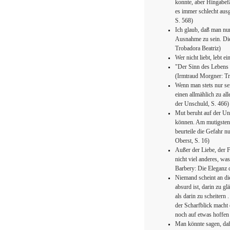
konnte, aber Hingabef
es immer schlecht ausg
S. 568)
Ich glaub, daß man nur
Ausnahme zu sein. Di
Trobadora Beatriz)
Wer nicht liebt, lebt 
"Der Sinn des Lebens is
(Irmtraud Morgner: Tr
Wenn man stets nur sei
einen allmählich zu al
der Unschuld, S. 466)
Mut beruht auf der Unf
können. Am mutigsten s
beurteile die Gefahr 
Oberst, S. 16)
Außer der Liebe, der 
nicht viel anderes, wa
Barbery: Die Eleganz d
Niemand scheint an di
absurd ist, darin zu g
als darin zu scheitern
der Scharfblick macht 
noch auf etwas hoffen 
Man könnte sagen, daß 