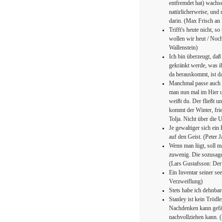
entfremdet hat) wachse
natürlicherweise, und
darin. (Max Frisch an
Trifft's heute nicht, s
wollen wir heut / Noch 
Wallenstein)
Ich bin überzeugt, daß
gekränkt werde, was ih
da herauskommt, ist d
Manchmal passe auch 
man nun mal im Hier un
weißt du. Der fließt u
kommt der Winter, frie
Tolja. Nicht über die 
Je gewaltiger sich ein
auf den Geist. (Peter 
Wenn man lügt, soll ma
zuwenig. Die sozusage
(Lars Gustafsson: De
Ein Inventar seiner s
Verzweiflung)
Stets habe ich dehnba
Stanley ist kein Tröd
Nachdenken kann gefährl
nachvollziehen kann. 