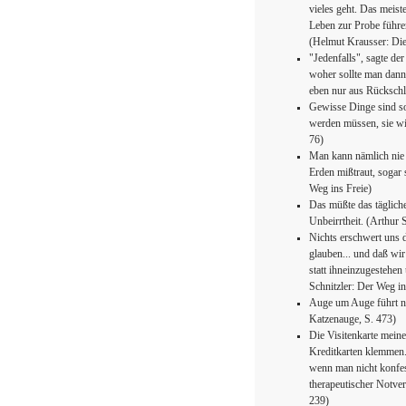
vieles geht. Das meis
Leben zur Probe führen
(Helmut Krausser: Die
"Jedenfalls", sagte de
woher sollte man dan
eben nur aus Rückschl
Gewisse Dinge sind so
werden müssen, sie wir
76)
Man kann nämlich nie
Erden mißtraut, sogar 
Weg ins Freie)
Das müßte das täglich
Unbeirrtheit. (Arthur 
Nichts erschwert uns d
glauben... und daß wir
statt ihneinzugestehen
Schnitzler: Der Weg in
Auge um Auge führt n
Katzenauge, S. 473)
Die Visitenkarte meine
Kreditkarten klemmen.
wenn man nicht konfess
therapeutischer Notver
239)