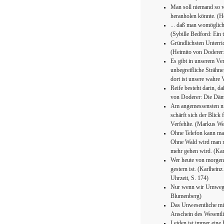
Man soll niemand so we
heranholen könnte. (
... daß man womöglich
(Sybille Bedford: Ein
Gründlichsten Unterric
(Heimito von Doderer
Es gibt in unserem Ve
unbegreifliche Strähne
dort ist unsere wahre
Reife besteht darin, da
von Doderer: Die Dä
Am angemessensten nim
schärft sich der Blic
Verfehlte. (Markus W
Ohne Telefon kann man 
Ohne Wald wird man ni
mehr gehen wird. (Kar
Wer heute von morgen 
gestern ist. (Karlhei
Uhrzeit, S. 174)
Nur wenn wir Umwege 
Blumenberg)
Das Unwesentliche mit
Anschein des Wesentli
Leiden ist immer eine