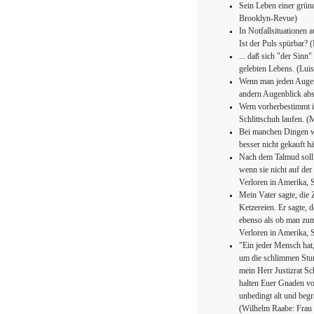
Sein Leben einer gründ
Brooklyn-Revue)
In Notfallsituationen 
Ist der Puls spürbar? 
... daß sich "der Sinn
gelebten Lebens. (Lui
Wenn man jeden Augenb
andern Augenblick ab
Wem vorherbestimmt is
Schlittschuh laufen. (
Bei manchen Dingen w
besser nicht gekauft h
Nach dem Talmud soll 
wenn sie nicht auf der 
Verloren in Amerika, S
Mein Vater sagte, die 
Ketzereien. Er sagte, 
ebenso als ob man zum
Verloren in Amerika, S
"Ein jeder Mensch hat,
um die schlimmen Stun
mein Herr Justizrat Sc
halten Euer Gnaden vo
unbedingt alt und begrä
(Wilhelm Raabe: Frau