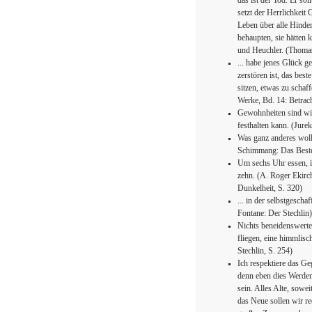
das ist der Tod. Er so
setzt der Herrlichkeit 
Leben über alle Hinde
behaupten, sie hätten
und Heuchler. (Thoma
... habe jenes Glück g
zerstören ist, das best
sitzen, etwas zu schaf
Werke, Bd. 14: Betrac
Gewohnheiten sind wie
festhalten kann. (Jur
Was ganz anderes woll
Schimmang: Das Beste
Um sechs Uhr essen, i
zehn. (A. Roger Ekirch
Dunkelheit, S. 320)
... in der selbstgescha
Fontane: Der Stechlin)
Nichts beneidenswerte
fliegen, eine himmlis
Stechlin, S. 254)
Ich respektiere das G
denn eben dies Werden
sein. Alles Alte, sowei
das Neue sollen wir rec