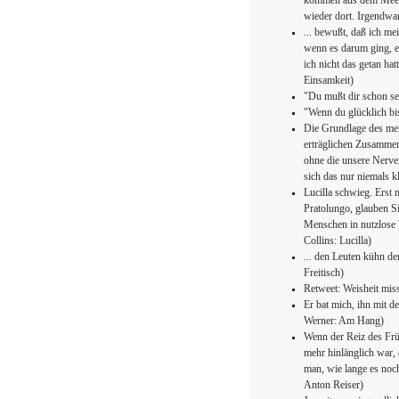
kommen aus dem Meer, 
wieder dort. Irgendwan
... bewußt, daß ich me
wenn es darum ging, e
ich nicht das getan ha
Einsamkeit)
"Du mußt dir schon se
"Wenn du glücklich bis
Die Grundlage des men
erträglichen Zusammenl
ohne die unsere Nerve
sich das nur niemals kl
Lucilla schwieg. Erst 
Pratolungo, glauben Si
Menschen in nutzlose V
Collins: Lucilla)
... den Leuten kühn d
Freitisch)
Retweet: Weisheit miss
Er bat mich, ihn mit de
Werner: Am Hang)
Wenn der Reiz des Frü
mehr hinlänglich war, 
man, wie lange es noch
Anton Reiser)