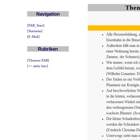
Them
Navigation
[FAB_Start]
[Startseite]
Alle Herzensbildung, al
[E-Mail]
Eisenbahn in die Bins
Außerdem fällt man in
Rubriken
einer Wohnung herein. 
Zimmer, der Schmerz)
[Themen-FAB]
Wie immer, wenn ich i
[=> siehe hier]
dem Gefühl herum, wi
(Wilhelm Genazino: De
Der Süden ist ein Ver
Phantasie zur Königin
Auf beschwerlichen We
in die letzten, verlasse
verlassenen Winkel sin
den verborgensten Orte
wachsen Blumen. (Iwa
Die kleine Schadenfreu
werden die Schranken ge
(Friedrich Christian D
Unterwegs sieht man n