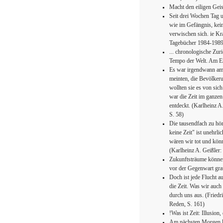
Macht den eiligen Geis
Seit drei Wochen Tag 
wie im Gefängnis, kei
verwischen sich. ie Kr
Tagebücher 1984-1989,
... chronologische Zur
Tempo der Welt. Am En
Es war irgendwann am E
meinten, die Bevölkeru
wollten sie es von sic
war die Zeit im ganzen
entdeckt. (Karlheinz 
S. 58)
Die tausendfach zu hör
keine Zeit" ist unehrli
wären wir tot und könn
(Karlheinz A. Geißler
Zukunftsträume können
vor der Gegenwart gr
Doch ist jede Flucht au
die Zeit. Was wir auch
durch uns aus. (Friedr
Reden, S. 161)
!Was ist Zeit: Illusion,
Am nächsten Morgen läu