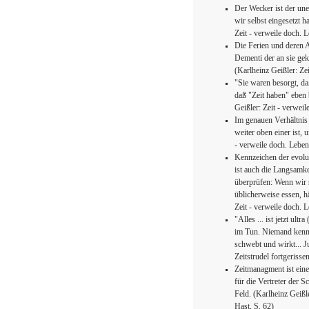
Der Wecker ist der une
wir selbst eingesetzt 
Zeit - verweile doch. 
Die Ferien und deren 
Dementi der an sie ge
(Karlheinz Geißler: Zei
"Sie waren besorgt, daß
daß "Zeit haben" eben b
Geißler: Zeit - verwei
Im genauen Verhältnis 
weiter oben einer ist,
- verweile doch. Leben
Kennzeichen der evolut
ist auch die Langsamke
überprüfen: Wenn wir 
üblicherweise essen, h
Zeit - verweile doch. 
"Alles ... ist jetzt ult
im Tun. Niemand kennt
schwebt und wirkt... J
Zeitstrudel fortgerisse
Zeitmanagment ist ein
für die Vertreter der 
Feld. (Karlheinz Geißl
Hast, S. 62)