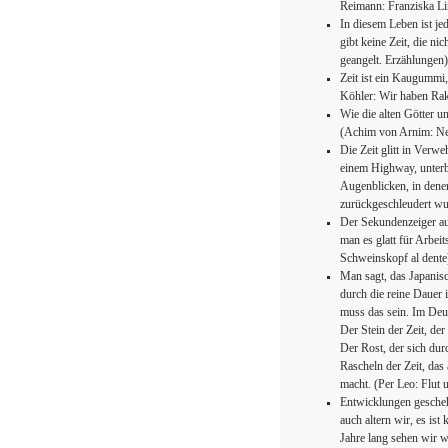
Reimann: Franziska L
In diesem Leben ist je
gibt keine Zeit, die ni
geangelt. Erzählungen)
Zeit ist ein Kaugummi
Köhler: Wir haben Rak
Wie die alten Götter un
(Achim von Arnim: Ne
Die Zeit glitt in Verw
einem Highway, unterb
Augenblicken, in denen
zurückgeschleudert wur
Der Sekundenzeiger au
man es glatt für Arbei
Schweinskopf al dente
Man sagt, das Japanis
durch die reine Dauer 
muss das sein. Im Deu
Der Stein der Zeit, der
Der Rost, der sich dur
Rascheln der Zeit, da
macht. (Per Leo: Flut
Entwicklungen geschehe
auch altern wir, es is
Jahre lang sehen wir w