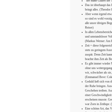
"der matte Gallert de
Das ist überhaupt das 
bringt alles. (Theodor
Aber wenn irgend etwa
so sind es wohl vorzüg
alle unsre übrigen Beg
Reiser)
In allen Lebensbereic
und umstandsloser Vol
(Markus Werner: Am 
Zeit = diese folgenrei
stets zu geringem Ausm
zuspät. Denn Zeit kan
brachte ihm Zeit als Be
Es gibt immer wieder 
ohne uns weitergegange
wir, schwächer als sie,
(Emmanuel Bove: Cole
Geduld ließ sich von d
der Ruhe bringen. Ausd
Geschehen treiben. Aus
einer Geschwindigkeit 
erscheinen musste. Ge
war Zorn in Zeitlupe.
Eine schöne Art, das V