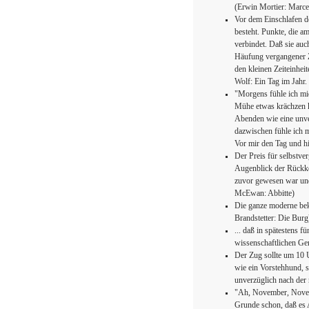
(Erwin Mortier: Marcel
Vor dem Einschlafen d
besteht. Punkte, die a
verbindet. Daß sie auc
Häufung vergangener Z
den kleinen Zeiteinheit
Wolf: Ein Tag im Jahr.
"Morgens fühle ich mi
Mühe etwas krächzen 
Abenden wie eine unve
dazwischen fühle ich m
Vor mir den Tag und hi
Der Preis für selbstve
Augenblick der Rückke
zuvor gewesen war und
McEwan: Abbitte)
Die ganze moderne bek
Brandstetter: Die Burg
... daß in spätestens fü
wissenschaftlichen Gen
Der Zug sollte um 10 
wie ein Vorstehhund, s
unverzüglich nach der
"Ah, November, Nove
Grunde schon, daß es 