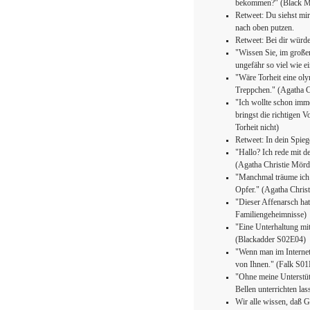
bekommen?" (Black M
Retweet: Du siehst mir
nach oben putzen.
Retweet: Bei dir würd
"Wissen Sie, im groß
ungefähr so viel wie e
"Wäre Torheit eine oly
Treppchen." (Agatha C
"Ich wollte schon imme
bringst die richtigen 
Torheit nicht)
Retweet: In dein Spieg
"Hallo? Ich rede mit d
(Agatha Christie Mörd
"Manchmal träume ich 
Opfer." (Agatha Chris
"Dieser Affenarsch hat
Familiengeheimnisse)
"Eine Unterhaltung mit
(Blackadder S02E04)
"Wenn man im Internet 
von Ihnen." (Falk S0
"Ohne meine Unterstüt
Bellen unterrichten la
Wir alle wissen, daß 