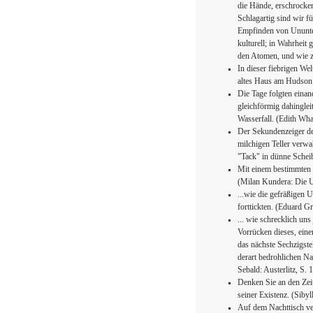
die Hände, erschrocken
Schlagartig sind wir f
Empfinden von Ununterb
kulturell; in Wahrheit
den Atomen, und wie z
In dieser fiebrigen We
altes Haus am Hudson
Die Tage folgten einan
gleichförmig dahinglei
Wasserfall. (Edith Wh
Der Sekundenzeiger der
milchigen Teller verwa
"Tack" in dünne Schei
Mit einem bestimmten T
(Milan Kundera: Die U
...wie die gefräßigen
forttickten. (Eduard G
... wie schrecklich uns
Vorrücken dieses, ein
das nächste Sechzigste
derart bedrohlichen Na
Sebald: Austerlitz, S. 
Denken Sie an den Zei
seiner Existenz. (Siby
Auf dem Nachttisch ve