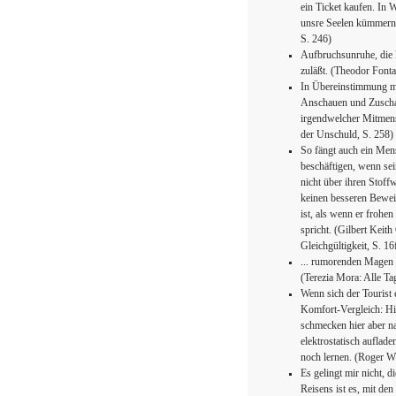
ein Ticket kaufen. In 
unsre Seelen kümmern.
S. 246)
Aufbruchsunruhe, die 
zuläßt. (Theodor Fonta
In Übereinstimmung mit
Anschauen und Zuscha
irgendwelcher Mitmensc
der Unschuld, S. 258)
So fängt auch ein Mens
beschäftigen, wenn sei
nicht über ihren Stoff
keinen besseren Beweis
ist, als wenn er frohe
spricht. (Gilbert Keith
Gleichgültigkeit, S. 16f
... rumorenden Magen 
(Terezia Mora: Alle Ta
Wenn sich der Tourist 
Komfort-Vergleich: Hi
schmecken hier aber na
elektrostatisch auflad
noch lernen. (Roger Wi
Es gelingt mir nicht, 
Reisens ist es, mit d