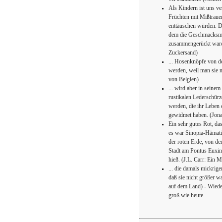
Als Kindern ist uns ve
Früchten mit Mißtraue
enttäuschen würden. D
dem die Geschmacksmo
zusammengerückt waren
Zuckersand)
... Hosenknöpfe von de
werden, weil man sie 
von Belgien)
... wird aber in seine
rustikalen Lederschürz
werden, die ihr Lebe
gewidmet haben. (Jona
Ein sehr gutes Rot, das
es war Sinopia-Hämatit
der roten Erde, von d
Stadt am Pontus Euxin
hieß. (J.L. Carr: Ein 
... die damals mickrige
daß sie nicht größer w
auf dem Land) - Wieder
groß wie heute.