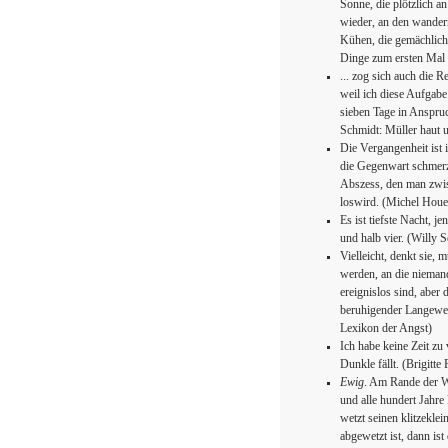
Sonne, die plötzlich an
wieder, an den wander
Kühen, die gemächlich 
Dinge zum ersten Mal
... zog sich auch die
weil ich diese Aufgabe
sieben Tage in Anspruch
Schmidt: Müller haut u
Die Vergangenheit ist
die Gegenwart schmerzt
Abszess, den man zwis
loswird. (Michel Houe
Es ist tiefste Nacht, 
und halb vier. (Willy S
Vielleicht, denkt sie, 
werden, an die nieman
ereignislos sind, aber
beruhigender Langewei
Lexikon der Angst)
Ich habe keine Zeit zu 
Dunkle fällt. (Brigitt
Ewig
. Am Rande der We
und alle hundert Jahre
wetzt seinen klitzekl
abgewetzt ist, dann ist