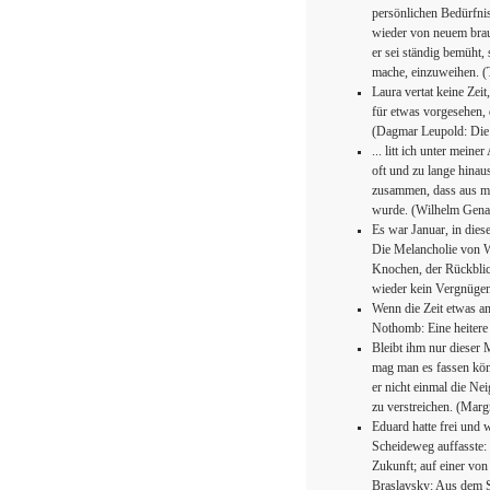
persönlichen Bedürfnis
wieder von neuem brauc
er sei ständig bemüht,
mache, einzuweihen. 
Laura vertat keine Zeit
für etwas vorgesehen, 
(Dagmar Leupold: Die
... litt ich unter mei
oft und zu lange hina
zusammen, dass aus m
wurde. (Wilhelm Genaz
Es war Januar, in dies
Die Melancholie von W
Knochen, der Rückblic
wieder kein Vergnügen
Wenn die Zeit etwas 
Nothomb: Eine heiter
Bleibt ihm nur dieser 
mag man es fassen könn
er nicht einmal die Ne
zu verstreichen. (Mar
Eduard hatte frei und w
Scheideweg auffasste: 
Zukunft; auf einer von
Braslavsky: Aus dem 