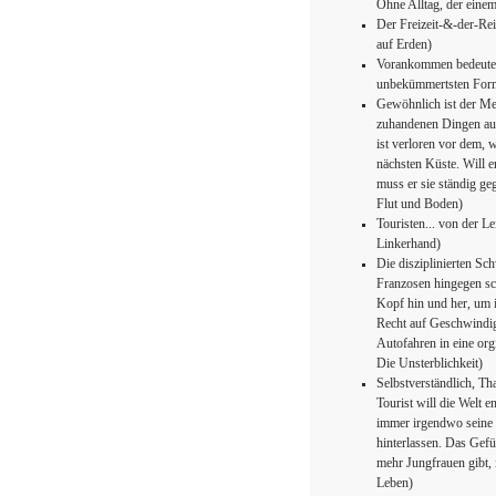
Ohne Alltag, der einem 
Der Freizeit-&-der-Rei
auf Erden)
Vorankommen bedeutet 
unbekümmertsten Form
Gewöhnlich ist der Me
zuhandenen Dingen auf
ist verloren vor dem, 
nächsten Küste. Will 
muss er sie ständig ge
Flut und Boden)
Touristen... von der L
Linkerhand)
Die disziplinierten Sch
Franzosen hingegen sc
Kopf hin und her, um i
Recht auf Geschwindig
Autofahren in eine org
Die Unsterblichkeit)
Selbstverständlich, Th
Tourist will die Welt e
immer irgendwo seine
hinterlassen. Das Gefü
mehr Jungfrauen gibt, 
Leben)