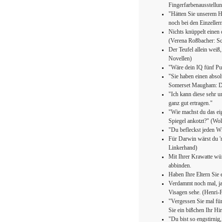
Fingerfarbenausstellu
"Hätten Sie unserem He
noch bei den Einzeller
Nichts knüppelt einen 
(Verena Roßbacher: S
Der Teufel allein weiß
Novellen)
"Wäre dein IQ fünf Pun
"Sie haben einen absolu
Somerset Maugham: D
"Ich kann diese sehr un
ganz gut ertragen."
"Wie machst du das ei
Spiegel ankotzt?" (Wol
"Du befleckst jeden Wi
Für Darwin wärst du '
Linkerhand)
Mit Ihrer Krawatte wür
abbinden.
Haben Ihre Eltern Sie 
Verdammt noch mal, ja,
Visagen sehe. (Henri-F
"Vergessen Sie mal für
Sie ein bißchen Ihr Hi
"Du bist so engstirnig