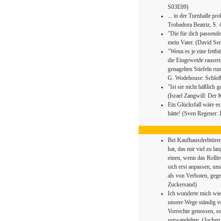
S03E09)
... in der Turnhalle p
Trobadora Beatriz, S. 
"Die für dich passend
mein Vater. (David Sed
"Wenn es je eine fettb
die Eingeweide rausrei
genagelten Stiefeln ru
G. Wodehouse: Schloß 
"Ist sie nicht häßlic
(Israel Zangwill: Der 
Ein Glücksfall wäre es
hätte! (Sven Regener: 
Bei Kaufhausdrehtüren
hat, das mir viel zu la
einen, wenn das Rolltr
sich erst anpassen, u
als von Verboten, gege
Zuckersand)
Ich wunderte mich wied
unsere Wege ständig v
Vorrechte genossen, so
verwandelten. (Jochen