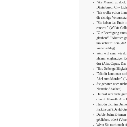
"Als Mensch zu doof, 
Düsterbusch City Ligh
"Ich wollte schon imme
die richtige Vorausset
"Sie haben das Ende me
erreicht." (Wilkie Coll
"Zur Beerdigung eines 
glauben!" "Aber ich geh
um sicher zu sein, daß
Wellenschlag)
Wem will einer wie du 
kleiner, engherziger 
du? (Alex Capus: Das 
"Ihre Selbstgefälligke
"Mit dir kann man nic
Abel zum Mörder." (L
Sie gehören auch nicht
Nemeth: Abscheu)
Du hast sehr viele gute
(Laszlo Nemeth: Absc
Hast du dich im Dunke
Parkinson? (David Gro
Du bist beim Erlernen
geblieben, oder? (Ver
Wenn Sie mich noch ei