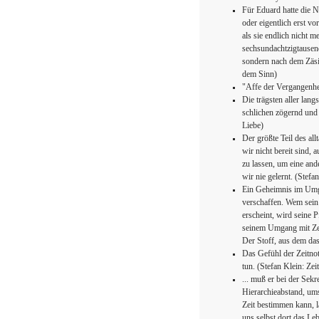
Für Eduard hatte die 
oder eigentlich erst vo
als sie endlich nicht m
sechsundachtzigtausend
sondern nach dem Zäs
dem Sinn)
"Affe der Vergangenhei
Die trägsten aller lan
schlichen zögernd und 
Liebe)
Der größte Teil des all
wir nicht bereit sind,
zu lassen, um eine an
wir nie gelernt. (Stefa
Ein Geheimnis im Umga
verschaffen. Wem sein 
erscheint, wird seine 
seinem Umgang mit Zeit
Der Stoff, aus dem das
Das Gefühl der Zeitnot
tun. (Stefan Klein: Zei
... muß er bei der Sekr
Hierarchieabstand, ums
Zeit bestimmen kann, l
uns selbst dort das Leb