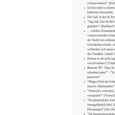
schauen kannst!" (Kar
Ich bin nicht so dumm,
höllische Automobil)
Die Luft, in der du At
"Sag mal, hast du dich
gehalten?" (Burkhard 
... welchen Zusammenh
vorherrschenden Schimp
der Teufel ein schlim
Geschlechtsverkehr, i
verfluchen sich meist 
ihre Familien. (Jakob 
Könnte es dir nicht ir
verschwändest? (Vlad
Retweet
: RT: "Hast du
schenken kann?" - "Sc
passieren!"
"Mögen Dich die Götte
unseres Jahrhunderts!
"Wenn du's verbockst,
verstanden?" (Verena 
"Du jämmerlicher Anfän
feuergefährlich blöd. 
Piesepampel" (Die Ol
"Sie besserwisserische