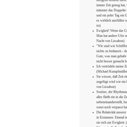
übrigens bestens zure
immer Zeit genug hat,
mitunter das Doppelte 
und ein jeder Tag ein G
es wirklich ausfüllen w
ist)
Ewigkeit! Wenn das Gefü
Man hat andere Ufer er
Nacht von Lissabon)
"Wir sind wie Schiffbr
nichts zu bedauern - 
Gute, was man gehabt h
nicht besser gemacht 
Ich vertrödele meine Ze
(Michael Kumpfmüller
Sie wissen, daß Zeit e
zugefügt wird wie ein
von Lissabon)
Seufzer, der Rhythmus
alles fließt ein in die
nebeneinanderstellt, b
sonst noch verpasst ha
Die Relativität unsere
in Erstaunen. Einmal i
sie sich zur Ewigkeit. 