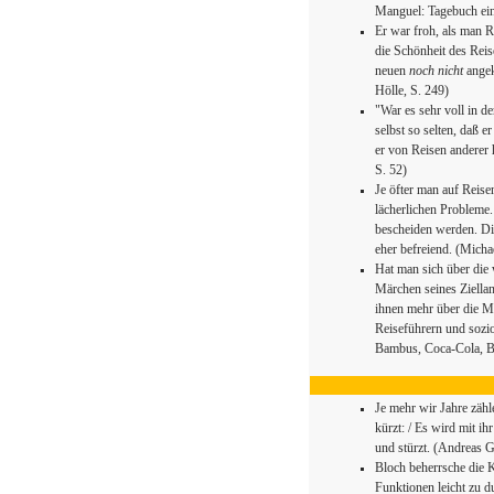
Manguel: Tagebuch ein
Er war froh, als man R
die Schönheit des Reis
neuen
noch nicht
angek
Hölle, S. 249)
"War es sehr voll in d
selbst so selten, daß e
er von Reisen anderer
S. 52)
Je öfter man auf Reise
lächerlichen Probleme
bescheiden werden. Die 
eher befreiend. (Mich
Hat man sich über die
Märchen seines Ziellan
ihnen mehr über die Me
Reiseführern und sozi
Bambus, Coca-Cola, B
Je mehr wir Jahre zähle
kürzt: / Es wird mit ihr
und stürzt. (Andreas 
Bloch beherrsche die K
Funktionen leicht zu 