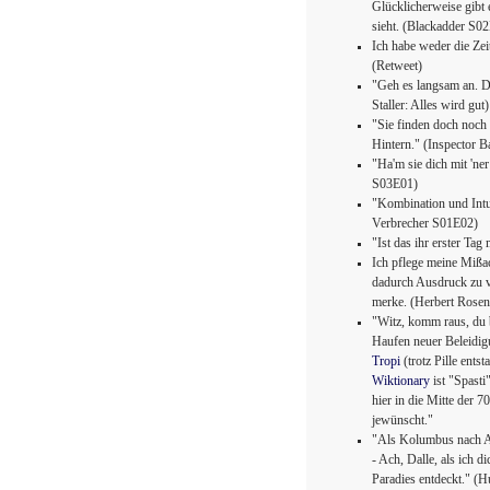
Glücklicherweise gibt e
sieht. (Blackadder S0
Ich habe weder die Zeit
(Retweet)
"Geh es langsam an. 
Staller: Alles wird gut)
"Sie finden doch noch 
Hintern." (Inspector 
"Ha'm sie dich mit 'n
S03E01)
"Kombination und Intui
Verbrecher S01E02)
"Ist das ihr erster T
Ich pflege meine Mißa
dadurch Ausdruck zu v
merke. (Herbert Rosen
"Witz, komm raus, du b
Haufen neuer Beleidigu
Tropi
(trotz Pille ent
Wiktionary
ist "Spasti
hier in die Mitte der 7
jewünscht."
"Als Kolumbus nach Ame
- Ach, Dalle, als ich di
Paradies entdeckt." (