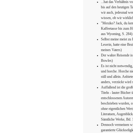
...hat das Verhältnis 
bis auf den heutigen T
wir auch, jedesmal wen
wissen, ob wir wirklic
"Mexiko? Jack, du kenn
Kaffeetasse bis zum H
aus Wyoming, S. 284)
Selbst meine meist zu 
Leserin, hatte eine B
meines Vaters)
Der wahre Reisende ist 
Bowles)
Es ist nicht notwendig
und horche. Horche nich
still und allein. Anbie
anders, verzückt wird 
Auffallend ist die gr
Titeln - lauter Bücher
entschlossenen Autoren
beschrieben wurden, of
ohne eigentlichen Wert
Literatuen, Augenblic
Sämtliche Werke, Bd. 
Dennoch vermeinen wir 
garantierte Glückselig