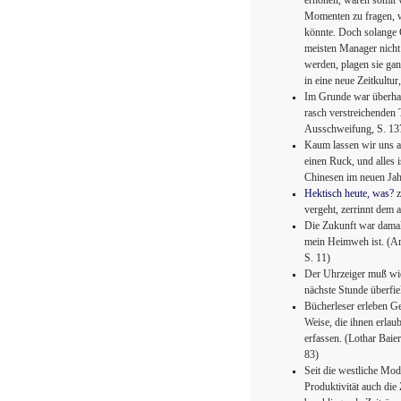
erhöhen, wären somit v
Momenten zu fragen, w
könnte. Doch solange 
meisten Manager nicht
werden, plagen sie ga
in eine neue Zeitkultur
Im Grunde war überhau
rasch verstreichenden
Ausschweifung, S. 13
Kaum lassen wir uns au
einen Ruck, und alles
Chinesen im neuen Jah
Hektisch heute, was?
z
vergeht, zerrinnt dem
Die Zukunft war damal
mein Heimweh ist. (Ar
S. 11)
Der Uhrzeiger muß wie 
nächste Stunde überfie
Bücherleser erleben G
Weise, die ihnen erlau
erfassen. (Lothar Baie
83)
Seit die westliche Mo
Produktivität auch die 