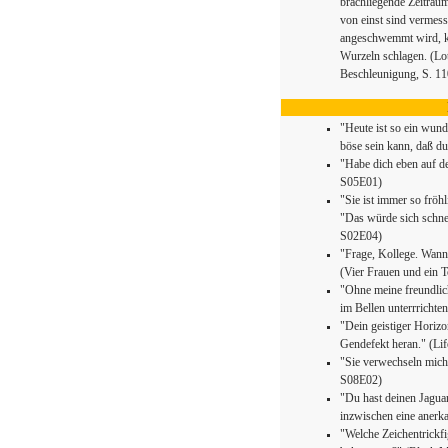
brachliegende Zeiträu
von einst sind vermess
angeschwemmt wird, ka
Wurzeln schlagen. (Lot
Beschleunigung, S. 11
"Heute ist so ein wund
böse sein kann, daß du
"Habe dich eben auf d
S05E01)
"Sie ist immer so fröhl
"Das würde sich schne
S02E04)
"Frage, Kollege. Wann 
(Vier Frauen und ein 
"Ohne meine freundlic
im Bellen unterrrichte
"Dein geistiger Horizo
Gendefekt heran." (Li
"Sie verwechseln mich 
S08E02)
"Du hast deinen Jaguar 
inzwischen eine anerk
"Welche Zeichentrickf