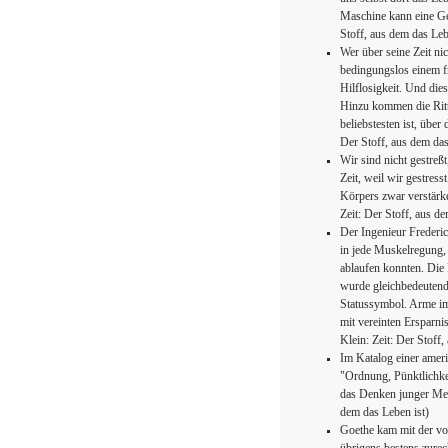
Maschine kann eine Gef
Stoff, aus dem das Leb
Wer über seine Zeit ni
bedingungslos einem 
Hilflosigkeit. Und die
Hinzu kommen die Ritu
beliebstesten ist, über
Der Stoff, aus dem das
Wir sind nicht gestreß
Zeit, weil wir gestress
Körpers zwar verstärken
Zeit: Der Stoff, aus de
Der Ingenieur Frederic
in jede Muskelregung,
ablaufen konnten. Die 
wurde gleichbedeutend
Statussymbol. Arme i
mit vereinten Ersparni
Klein: Zeit: Der Stoff,
Im Katalog einer amer
"Ordnung, Pünktlichke
das Denken junger Mens
dem das Leben ist)
Goethe kam mit der vo