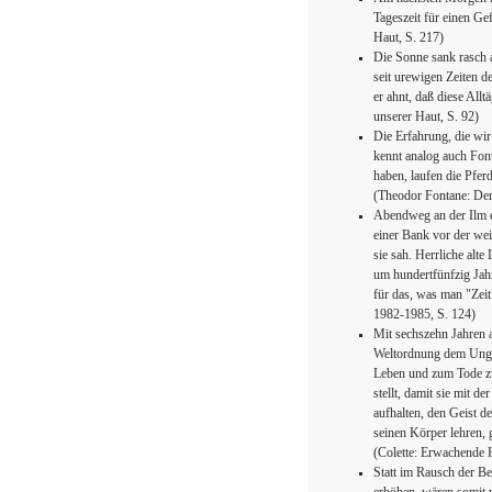
Tageszeit für einen Ge
Haut, S. 217)
Die Sonne sank rasch 
seit urewigen Zeiten d
er ahnt, daß diese Allt
unserer Haut, S. 92)
Die Erfahrung, die wi
kennt analog auch Fonta
haben, laufen die Pfer
(Theodor Fontane: Der 
Abendweg an der Ilm e
einer Bank vor der wei
sie sah. Herrliche alte
um hundertfünfzig Jah
für das, was man "Zei
1982-1985, S. 124)
Mit sechszehn Jahren a
Weltordnung dem Unged
Leben und zum Tode zu
stellt, damit sie mit de
aufhalten, den Geist d
seinen Körper lehren, 
(Colette: Erwachende 
Statt im Rausch der B