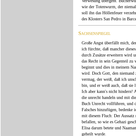
Verwesung übergeht. Bücherwür
wie der Totenwurm, der niemals 
soll ihn das Höllenfeuer verzeh
des Klosters San Pedro in Barc
Sachsenspiegel
Große Angst überfällt mich, de
ich fürchte, daß mancher diese
durch Zusätze erweitern wird 
das Recht in sein Gegenteil zu
beginnt und dies in meinem N
wird. Doch Gott, den niemand 
vermag, der weiß, daß ich unsc
bin, und er weiß auch, daß sie 
Ich aber kann's nicht hindern! A
die unrecht handeln und mit di
Buch Unrecht vollführen, und d
Falsches hinzufügen, bedenke i
mit diesem Fluch: Der Aussatz
befallen, so wie es Gehazi gesc
Elisa darum betete und Naama
geheilt wurde.