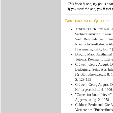
This book is one, my fist is anot
If you steal the one, you'll feel 
Bibliografische Quellen
Artikel "Fluch" im: Reall
Sachwörterbuch zur Ausein
Welt. Begründet van Franz
Rheinisch-Westfälische Ak
Hiersemann, 1950, Bd. 7 (
Drogin, Marc: Anathema! M
Totowa: Rowman Littlefi
Crüwell, Georg August: De
Bedeutung. Seine Ausläufer
für Bibliothekswesen. 8. 
S. 129-135
Crüwell, Georg August: Di
Kulturgeschichte. 4. 1906
"Curses for book thieves" 
Aggression, Jg. 2. 1978
Geldner, Ferdinand: Die 
Variante des "Bücherfluch