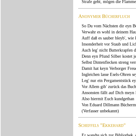
Strafe geht, mögen die Flammen
Anonymer Bücherfluch
So Du vom Nächsten dir eyn B
Verwahr es wohl in deinem Ha
Auff daß es sauber bleyb', wie
Insonderheit vor Staub und Lic
Auch leg' nicht Butterkrapfen d
Denn eyn Pfund Silber kostet j
Selbst Dintenflecken streng ve
Damit hat keyn Verborger Freu
Ingleichen lasse Esels-Ohren se
Leg' nur ein Pergamentstück e
Vor Allem gib' zurück das Buc
Ansonsten fällt auf Dich meyn 
Also hiermit Euch kundgethan
Von Eduard Dillmann Bücher
(Verfasser unbekannt)
Scheffels "Ekkehard"
Er wandte sich zur Bibliothek, 