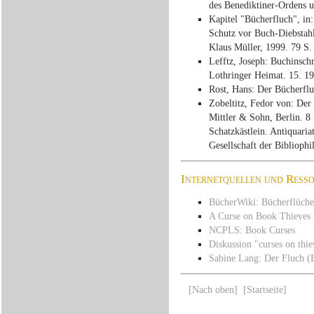
des Benediktiner-Ordens u
Kapitel "Bücherfluch", in
Schutz vor Buch-Diebstah
Klaus Müller, 1999. 79 S.
Lefftz, Joseph: Buchinschr
Lothringer Heimat. 15. 1
Rost, Hans: Der Bücherflu
Zobeltitz, Fedor von: Der 
Mittler & Sohn, Berlin. 8
Schatzkästlein. Antiquari
Gesellschaft der Bibliophi
Internetquellen und Ress
BücherWiki: Bücherflüche
A Curse on Book Thieves
NCPLS: Book Curses
Diskussion "curses on thie
Sabine Lang: Der Fluch (
[Nach oben]
[Startseite]