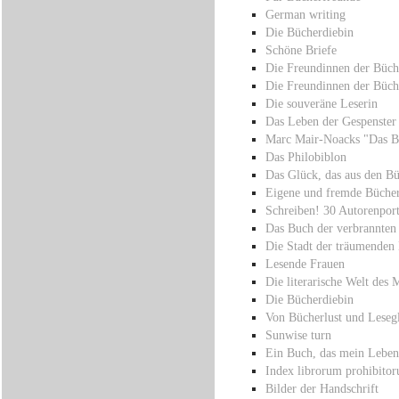
German writing
Die Bücherdiebin
Schöne Briefe
Die Freundinnen der Büch
Die Freundinnen der Büch
Die souveräne Leserin
Das Leben der Gespenster
Marc Mair-Noacks "Das B
Das Philobiblon
Das Glück, das aus den 
Eigene und fremde Bücher
Schreiben! 30 Autorenport
Das Buch der verbrannten
Die Stadt der träumenden
Lesende Frauen
Die literarische Welt des M
Die Bücherdiebin
Von Bücherlust und Leseg
Sunwise turn
Ein Buch, das mein Leben 
Index librorum prohibito
Bilder der Handschrift