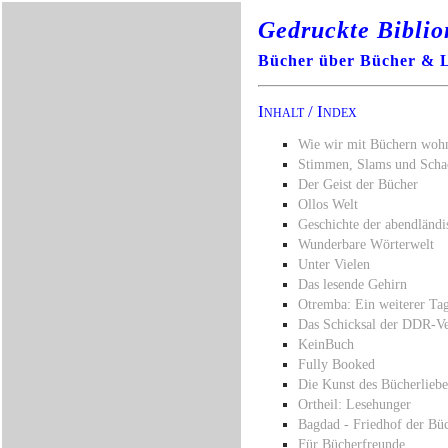
Gedruckte Bibli
Bücher über Bücher & L
Inhalt / Index
Wie wir mit Büchern woh
Stimmen, Slams und Scha
Der Geist der Bücher
Ollos Welt
Geschichte der abendländi
Wunderbare Wörterwelt
Unter Vielen
Das lesende Gehirn
Otremba: Ein weiterer Tag
Das Schicksal der DDR-Ve
KeinBuch
Fully Booked
Die Kunst des Bücherliebe
Ortheil: Lesehunger
Bagdad - Friedhof der Bü
Für Bücherfreunde