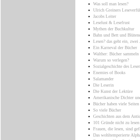
Was soll man lesen?
Ulrich Greiners Leseverfü
Jacobs Leiter
Leselust & Lesefrust
Mythen der Buchkultur
Bahn und Bett und Blüten
Lesen? das geht ein, zwei 
Ein Karneval der Bücher
Walther: Bücher sammeln
Warum so verlegen?
Sozialgeschichte des Lese
Enemies of Books
Salamander
Die Leserin
Die Kunst der Lektüre
Amerikanische Dichter un
Bücher haben viele Seiten
So viele Bücher
Geschichten aus dem Antiq
101 Gründe nicht zu lesen
Frauen, die lesen, sind gef
Das wohltemperierte Alph