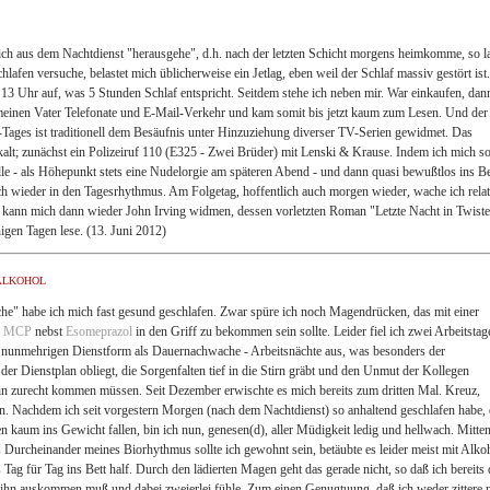
ch aus dem Nachtdienst "herausgehe", d.h. nach der letzten Schicht morgens heimkomme, so l
hlafen versuche, belastet mich üblicherweise ein Jetlag, eben weil der Schlaf massiv gestört ist
13 Uhr auf, was 5 Stunden Schlaf entspricht. Seitdem stehe ich neben mir. War einkaufen, dan
r meinen Vater Telefonate und E-Mail-Verkehr und kam somit bis jetzt kaum zum Lesen. Und der
-Tages ist traditionell dem Besäufnis unter Hinzuziehung diverser TV-Serien gewidmet. Das
kalt; zunächst ein Polizeiruf 110 (E325 - Zwei Brüder) mit Lenski & Krause. Indem ich mich s
le - als Höhepunkt stets eine Nudelorgie am späteren Abend - und dann quasi bewußtlos ins Be
ich wieder in den Tagesrhythmus. Am Folgetag, hoffentlich auch morgen wieder, wache ich relat
 kann mich dann wieder John Irving widmen, dessen vorletzten Roman "Letzte Nacht in Twist
inigen Tagen lese. (13. Juni 2012)
Alkohol
he" habe ich mich fast gesund geschlafen. Zwar spüre ich noch Magendrücken, das mit einer
e
MCP
nebst
Esomeprazol
in den Griff zu bekommen sein sollte. Leider fiel ich zwei Arbeitstag
r nunmehrigen Dienstform als Dauernachwache - Arbeitsnächte aus, was besonders der
 der Dienstplan obliegt, die Sorgenfalten tief in die Stirn gräbt und den Unmut der Kollegen
lein zurecht kommen müssen. Seit Dezember erwischte es mich bereits zum dritten Mal. Kreuz,
. Nachdem ich seit vorgestern Morgen (nach dem Nachtdienst) so anhaltend geschlafen habe,
 kaum ins Gewicht fallen, bin ich nun, genesen(d), aller Müdigkeit ledig und hellwach. Mitten
 Durcheinander meines Biorhythmus sollte ich gewohnt sein, betäubte es leider meist mit Alko
 Tag für Tag ins Bett half. Durch den lädierten Magen geht das gerade nicht, so daß ich bereits
 ihn auskommen muß und dabei zweierlei fühle. Zum einen Genugtuung, daß ich weder zittere 