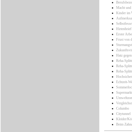
Berufsbezo
Macht und 
Kinder im 
Aufmerksam
Selbstfess
Hirtenbrief
Erster Arbe
Frust von d
Sturmangst
Zukunftsvi
Hatz gegen
Reha-Splitt
Reha-Splitt
Reha-Splitt
Hochsicher
Echtzeit-W
Sommerloc
Supermarkt
Umweltzone
Vergleichs
Columbo
Citytunnel
Kleider/Kö
Beim Zahna