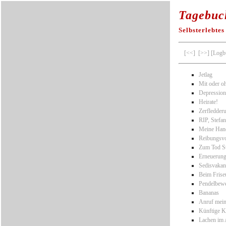
Tagebuc
Selbsterlebtes
[<<]
[>>]
[Logb
Jetlag
Mit oder o
Depression
Heirate!
Zerfledder
RIP, Stefa
Meine Han
Reibungsvo
Zum Tod St
Erneuerun
Sedisvakan
Beim Frise
Pendelbew
Bananas
Anruf mein
Künftige 
Lachen im 