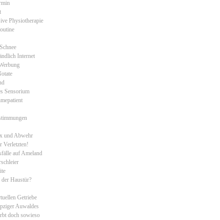
rmin
t
ive Physiotherapie
outine
 Schnee
ändlich Internet
 Werbung
Notate
nd
es Sensorium
mepatient
estimmungen
ex und Abwehr
 Verletzten!
fälle auf Ameland
schleier
ite
 der Haustür?
tuellen Getriebe
ipziger Auwaldes
irbt doch sowieso