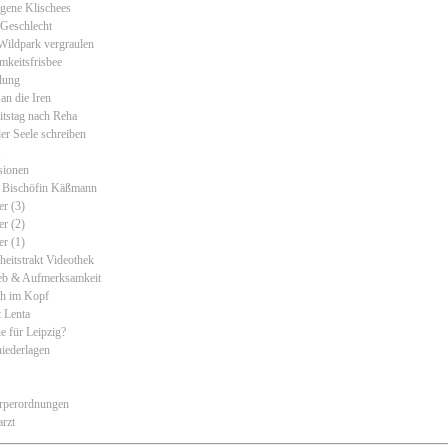
gene Klischees
Geschlecht
Wildpark vergraulen
keitsfrisbee
elung
 an die Iren
itstag nach Reha
er Seele schreiben
sionen
 Bischöfin Käßmann
er (3)
er (2)
er (1)
heitstrakt Videothek
eb & Aufmerksamkeit
h im Kopf
 Lenta
 für Leipzig?
niederlagen
rperordnungen
rzt