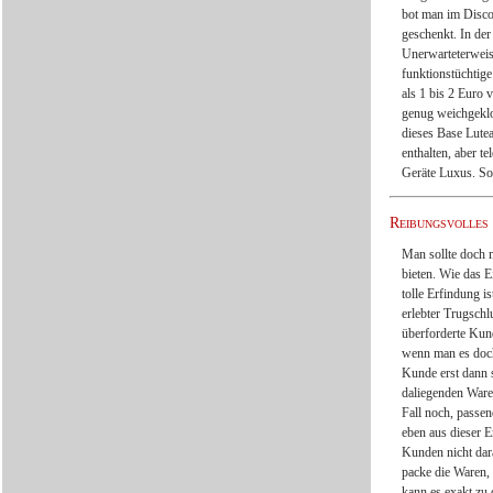
bot man im Disco
geschenkt. In der
Unerwarteterweis
funktionstüchtig
als 1 bis 2 Euro
genug weichgeklo
dieses Base Lutea
enthalten, aber t
Geräte Luxus. So r
Reibungsvolles
Man sollte doch m
bieten. Wie das E
tolle Erfindung i
erlebter Trugschl
überforderte Kund
wenn man es doch
Kunde erst dann 
daliegenden Ware
Fall noch, passe
eben aus dieser E
Kunden nicht dar
packe die Waren,
kann es exakt zu 