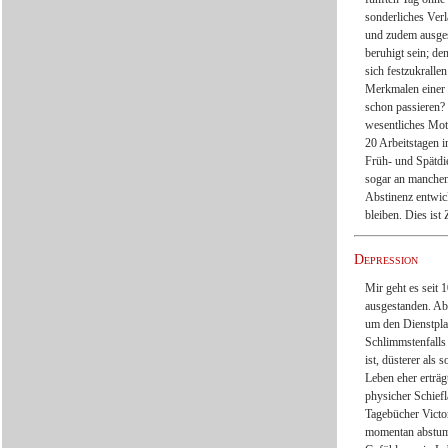
sonderliches Ver
und zudem ausges
beruhigt sein; de
sich festzukralle
Merkmalen einer 
schon passieren? 
wesentliches Moti
20 Arbeitstagen 
Früh- und Spätdie
sogar an manchen
Abstinenz entwic
bleiben. Dies ist
Depression
Mir geht es seit 
ausgestanden. Ab
um den Dienstplan
Schlimmstenfalls
ist, düsterer als
Leben eher erträg
physicher Schiefl
Tagebücher Victo
momentan abstump