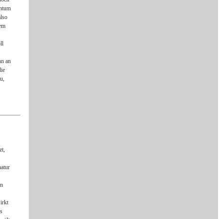
antum
also
dem
ll
nn an
die
u,
zt,
natur
on
irkt
es