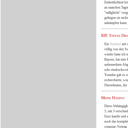
Einheitlichkeit b
an manchen Tagen 
"mißglückt" verg
gelingen sie nich
ankämpfen kann. 
RIP, Stefan Die
Ein
Nachruf
auf 
völlig von den S
wieder hatte ich 
Bayern, hat eine 
unbemerkten Abga
sehr eindrucksvol
Youtube gab es n
recherchierte, w
Diestelmann, der
Meine Handys
Diese Abhängigkei
3, mit 3 verschi
Euro kaufte und e
noch das komplett
congstar-Vertrag