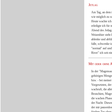
Jetlag
Am Tag, an dem i
wie möglich zu sc
Heute wachte ich 
erledigte ich fü
Abend des Jetlag
Weizenbier steht 
ablenke und abfül
falle, schwenke 
"normal" auf und
River" ich seit e
Mit oder ohne 
In der "Magensac
gehörigen Meng
bzw. - bei meine
Vorgesetzten, der
wachruft, die al
Bronchien, Magen
die wachen Phasen
der Nacht. Dieses
der mir pausenlos
fünften Tag ohne