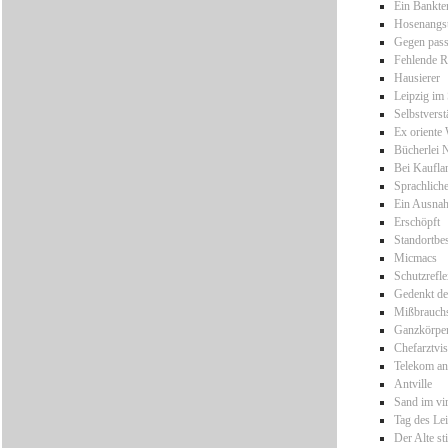
Ein Bankte
Hosenangs
Gegen pass
Fehlende R
Hausierer
Leipzig im
Selbstverst
Ex oriente
Bücherlei 
Bei Kaufla
Sprachlich
Ein Ausnah
Erschöpft
Standortb
Micmacs
Schutzrefl
Gedenkt der
Mißbrauchs
Ganzkörper
Chefarztvis
Telekom an
Antville
Sand im vir
Tag des Le
Der Alte st