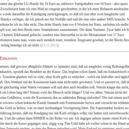
unter das gleiche LG-Handy für 10 Euro an, inklusive Startguthaben von 10 Euro - also quasi
 Zwischenzeit hatte ich eine Mail an congstar geschrieben, in der ich mein Bedauern ausdrückte
e wurde daraufhin die Kündigung zurückgezogen, so daß ich nun über zwei baugleiche und
e Handys verfügte, die ich jedoch nur für Notfälle und mal die eine oder andere SMS brauche. 
 verbrauche ich im Jahr nicht. Das dritte Handy kam vor 4 Wochen ins Haus, nachdem ich endli
pft war, um dem Besitz eines Smartphones zuzustimmen. Die dritte Nummer. Zwar habe ich f
 2 keinen Telefontarif gebucht, sondern eine Internetflat ist in der Monatsmiete von 17 Euro
elefonieren kann man, wenn auch ziemlich teuer, trotzdem. Insgesamt gesehen, ist der Besitz dies
ichtig benötige ich sie nicht. (
10.12.2011
)
 Einkaufen
einen, daß gewisse alltägliche Abläufe so optimiert sind, daß sie möglichst wenig Reibungsflä
inkaufen, speziell das Bezahlen an der Kasse. Das beginnt schon damit, daß ein Einkaufskorb e
st. Trotzdem glauben viel zu viele, ohne Korb gehe es einfacher - welch ein leidvoller und täglic
uß. Den Wettlauf mit der Kassiererin kann man nicht mehr gewinnen. Und so passiert es, daß d
e gleichzeitig seine Waren verstauen will und aber auch bezahlen soll. Warum klappt das nicht
 ein Leben lang übt? Warum wird der Mensch nicht klüger? Und vor allem: Warum zückt der
seine Geldbörse, wenn die Kassiererin den zu zahlenden Betrag einfordert? Der mit seinen noc
n sowieso schon hektische Kunde fummelt sein Portemonnaie hervor und versucht im schlimm
ndes Geld zu liefern, was zu einer nochmaligen Verzögerung führt. Die Supermärkte fordern zw
rfahrung heraus, daß ein Rundgang nur mit Korb erfolgen sollte; nur halten sich unverbesserli
an. Und die stehen dann IMMER in der Reihe vor mir. Ich dagegen nehme immer einen Korb 
 die durch die Kasse gegangen sind, zügig weg. Das Geld habe ich vorher schon in der Hand u
dem Zeitpunkt reichen, zu dem der Betrag gefordert wird. Mein Einkauf ist optimiert; mich wu