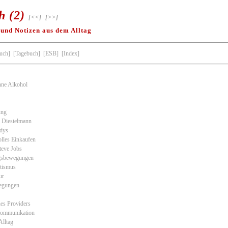
h (2)
[<<]
[>>]
 und Notizen aus dem Alltag
uch]
[Tagebuch]
[ESB]
[Index]
hne Alkohol
ung
n Diestelmann
dys
lles Einkaufen
eve Jobs
gsbewegungen
tismus
ur
egungen
es Providers
Kommunikation
Alltag