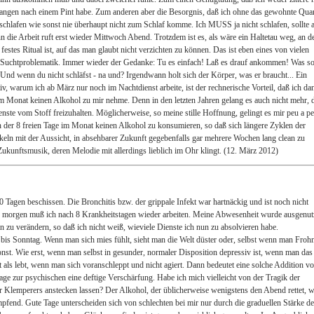
langen nach einem Pint habe. Zum anderen aber die Besorgnis, daß ich ohne das gewohnte Qu
chlafen wie sonst nie überhaupt nicht zum Schlaf komme. Ich MUSS ja nicht schlafen, sollte 
nn die Arbeit ruft erst wieder Mittwoch Abend. Trotzdem ist es, als wäre ein Haltetau weg, an 
n festes Ritual ist, auf das man glaubt nicht verzichten zu können. Das ist eben eines von vielen
Suchtproblematik. Immer wieder der Gedanke: Tu es einfach! Laß es drauf ankommen! Was so
Und wenn du nicht schläfst - na und? Irgendwann holt sich der Körper, was er braucht... Ein
v, warum ich ab März nur noch im Nachtdienst arbeite, ist der rechnerische Vorteil, daß ich da
im Monat keinen Alkohol zu mir nehme. Denn in den letzten Jahren gelang es auch nicht mehr, 
nste vom Stoff freizuhalten. Möglicherweise, so meine stille Hoffnung, gelingt es mir peu a pe
 der 8 freien Tage im Monat keinen Alkohol zu konsumieren, so daß sich längere Zyklen der
keln mit der Aussicht, in absehbarer Zukunft gegebenfalls gar mehrere Wochen lang clean zu
 Zukunftsmusik, deren Melodie mit allerdings lieblich im Ohr klingt. (12. März 2012)
10 Tagen beschissen. Die Bronchitis bzw. der grippale Infekt war hartnäckig und ist noch nicht
 morgen muß ich nach 8 Krankheitstagen wieder arbeiten. Meine Abwesenheit wurde ausgenut
 zu verändern, so daß ich nicht weiß, wieviele Dienste ich nun zu absolvieren habe.
 bis Sonntag. Wenn man sich mies fühlt, sieht man die Welt düster oder, selbst wenn man Froh
 sonst. Wie erst, wenn man selbst in gesunder, normaler Disposition depressiv ist, wenn man das
t als lebt, wenn man sich voranschleppt und nicht agiert. Dann bedeutet eine solche Addition v
age zur psychischen eine deftige Verschärfung. Habe ich mich vielleicht von der Tragik der
r Klemperers anstecken lassen? Der Alkohol, der üblicherweise wenigstens den Abend rettet, w
fend. Gute Tage unterscheiden sich von schlechten bei mir nur durch die graduellen Stärke d