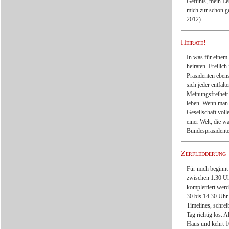
Gefühls, mein Le
mich zur schon g
2012)
Heirate!
In was für einem
heiraten. Freilic
Präsidenten ebens
sich jeder entfal
Meinungsfreiheit
leben. Wenn man 
Gesellschaft voll
einer Welt, die w
Bundespräsidente
Zerfledderung
Für mich beginnt 
zwischen 1.30 Uh
komplettiert werd
30 bis 14.30 Uhr.
Timelines, schrei
Tag richtig los. 
Haus und kehrt 1