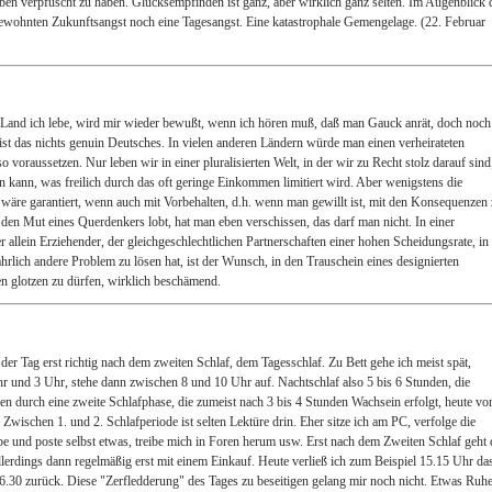
ben verpfuscht zu haben. Glücksempfinden ist ganz, aber wirklich ganz selten. Im Augenblick 
ewohnten Zukunftsangst noch eine Tagesangst. Eine katastrophale Gemengelage. (22. Februar
 Land ich lebe, wird mir wieder bewußt, wenn ich hören muß, daß man Gauck anrät, doch noch
h ist das nichts genuin Deutsches. In vielen anderen Ländern würde man einen verheirateten
o voraussetzen. Nur leben wir in einer pluralisierten Welt, in der wir zu Recht stolz darauf sind
ten kann, was freilich durch das oft geringe Einkommen limitiert wird. Aber wenigstens die
 wäre garantiert, wenn auch mit Vorbehalten, d.h. wenn man gewillt ist, mit den Konsequenzen
den Mut eines Querdenkers lobt, hat man eben verschissen, das darf man nicht. In einer
er allein Erziehender, der gleichgeschlechtlichen Partnerschaften einer hohen Scheidungsrate, in
ahrlich andere Problem zu lösen hat, ist der Wunsch, in den Trauschein eines designierten
n glotzen zu dürfen, wirklich beschämend.
der Tag erst richtig nach dem zweiten Schlaf, dem Tagesschlaf. Zu Bett gehe ich meist spät,
r und 3 Uhr, stehe dann zwischen 8 und 10 Uhr auf. Nachtschlaf also 5 bis 6 Stunden, die
en durch eine zweite Schlafphase, die zumeist nach 3 bis 4 Stunden Wachsein erfolgt, heute vo
 Zwischen 1. und 2. Schlafperiode ist selten Lektüre drin. Eher sitze ich am PC, verfolge die
be und poste selbst etwas, treibe mich in Foren herum usw. Erst nach dem Zweiten Schlaf geht 
Allerdings dann regelmäßig erst mit einem Einkauf. Heute verließ ich zum Beispiel 15.15 Uhr da
6.30 zurück. Diese "Zerfledderung" des Tages zu beseitigen gelang mir noch nicht. Etwas Ruh