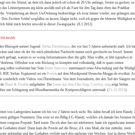
ringt erst der Abend, an dem ich dann jedoch oft schon ab 20 Uhr anfange, Serien zu gucken, so
das Lektürepensum arg klein ausfällt und ich als Fazit für den Tag dann eben das Prädikat
ebe. Veränderung an dieser Un/Ordnung beabsichtige ich zwar immer wieder; nur gelangen un
t. Den Zweiten Schlaf wegfallen zu lassen, klappt nicht, weil ich gegen die bleierne Müdigkeit n
Ich fühle mich höchst unwohl in dieser Zwangsjacke. (8.1.2012)
stelmann
den Bluesgott meiner Jugend:
Stefan Diestelmann
, der vor fast 5 Jahren unbemerkt starb. Ich bi
ocken und sitze ob der für mich plötzlichen Nachricht immer noch geschockt im Sessel. Immer
mich gefragt, warum es so wenig Informationen über ihn gibt. Man wußte, er lebt irgendwo in
Filmfirma. Offenbar war sein Rückzug so komplett und vollständig, daß er quasi seinen
ng selbst vorbereitet hat. Sein
letztes Interview
untermauert seine Abwendung und die Müdigk
l. RIP, Stefan. Ergänzend sei ein
Porträt
auf dem Musikportal Deutsche-Mugge.de erwähnt. A
ie sonderlich viele Videos von Diestelmann. Von dem Journalisten, der den Tod des Sängers n
urde
Blues & Trouble
aufgeladen. Die
Szene aus dem Film
Sing, Cowboy, sing
zeigt Stefan
 hier mit Schlagzeug und Mundharmonika die Kneipenschlägerei untermalt. (
11-12-2012
)
ten von Ladegeräten kannte ich bis vor 2 Jahren noch nicht. Bis dahin besaß ich kein Handy. J
edenen gültigen Nummern. Das erste ist ein Billig-LG-Handy, welches ich damals bei Amazon f
inen congstar-Prepaid- Tarif nutze. Da ich aber fast nie telefoniere, hatte ich irgendwann immer
e Guthaben drauf. Dann kam die Pistole auf die Brust, d.h. eine Mail, die mir mitteilte, mein
 wäre gekündigt und das Guthaben verfiele nach den nächsten vier Wochen. Just in dieser Woc