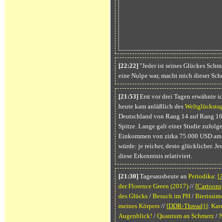
[22:22]
"Jeder ist seines Glückes Schm
eine Nulpe war, macht mich dieser Sche
[21:53]
Erst vor drei Tagen erwähnte i
heute kam anläßlich des
Weltglücksta
Deutschland von Rang 14 auf Rang 16 a
Spitze. Lange galt einer Studie zufolg
Einkommen von zirka 75.000 USD am zu
würde: je reicher, desto glücklicher. J
diese Erkenntnis relativiert.
[21:30]
Tagesausbeute an
Periodika
:
[
der Florence Green
(2017)
//
[
Cartoons
des Glücks
/
Besuch im PH
/
Bierissim
meines Körpers
//
[
DDR-Thread}
]
:
Kar
Augenblick!
/
Quantum an Schmerz
/
N