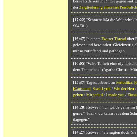
keine Rede sein muß. Die gegenwärtig
der
Zergliederung einzelner Persönlic
[17:22]
"Schmerz läßt die Welt sehr kl
S04E01)
[16:47]
In einem
Twitter-Thread
über F
gelesen und bewundert. Gleichzeitig ab
mir so zutreffend und pathogen.
[16:05]
"Wäre Torheit eine olympische 
dem Treppchen." (Agatha Christie Mör
[15:37]
Tagesausbeute an
Periodika
:
[
[
Cartoons
]
:
Stasi-Lyrik
/
Wie der Herr
gehen
/
Mitgefühl
/
I made you
/
Einsa
[14:28]
Retweet: "Ich würde gerne im B
gerne." "Frank, du kannst aus dem Sc
dagegen."
[14:27]
Retweet: "Sie sagten doch, Si