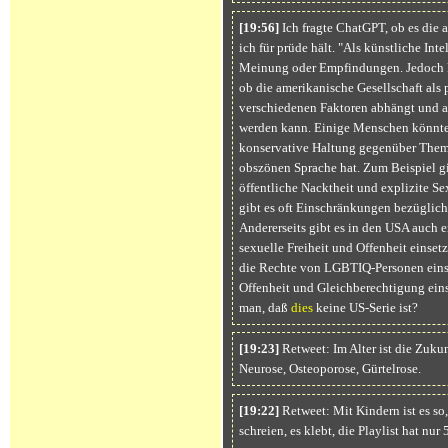
[19:56]
Ich fragte ChatGPT, ob es die 
ich für prüde hält. "Als künstliche Int
Meinung oder Empfindungen. Jedoch ka
ob die amerikanische Gesellschaft als
verschiedenen Faktoren abhängt und 
werden kann. Einige Menschen könnten
konservative Haltung gegenüber Theme
obszönen Sprache hat. Zum Beispiel gib
öffentliche Nacktheit und explizite Se
gibt es oft Einschränkungen bezüglich
Andererseits gibt es in den USA auch e
sexuelle Freiheit und Offenheit einsetzt
die Rechte von LGBTIQ-Personen einse
Offenheit und Gleichberechtigung eins
man, daß
dies
keine US-Serie ist?
[19:23]
Retweet: Im Alter ist die Zukun
Neurose, Osteoporose, Gürtelrose.
[19:22]
Retweet: Mit Kindern ist es so, 
schreien, es klebt, die Playlist hat nu