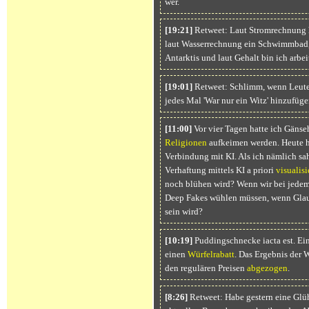
wer.
[19:21]
Retweet: Laut Stromrechnung h
laut Wasserrechnung ein Schwimmbad,
Antarktis und laut Gehalt bin ich arbei
[19:01]
Retweet: Schlimm, wenn Leute
jedes Mal 'War nur ein Witz' hinzufüge
[11:00]
Vor vier Tagen hatte ich Gänse
Religionen
aufkeimen werden. Heute h
Verbindung mit KI. Als ich nämlich sa
Verhaftung mittels KI a priori
visualisi
noch blühen wird? Wenn wir bei jede
Deep Fakes wühlen müssen, wenn Glaub
sein wird?
[10:19]
Puddingschnecke iacta est. Ein
einen
Würfelrabatt
. Das Ergebnis der 
den regulären Preisen
abgezogen
.
[8:26]
Retweet: Habe gestern eine Glü