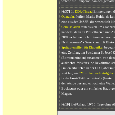
welche die Temperatur an den gemalte
[6:37]
Im
DDR-Thread
Erinnerungen d
Quarzuhr
, freilich Marke Ruhla, da k
eine aus der UdSSR, die wesentlich kl
Gemüseladen
muß es sich um Glanzzeit
handeln, denn an Preiselbeeren und An
70/80er Jahren nicht. Bemerkenswert 
für 4 Personen" - Sauerkraut mit Blutw
Spritzutensilien für Diabetiker
begegnet
eine Zeit lang im Potsdamer St-Josef
(Borromäerinnen) zusammen, von denen
auskochte. Was für eine Revolution seit
Frauen arbeiteten in der DDR, aber mit 
weit her, wie
"Mutti hat viele Aufgabe
in der Ernst-Thälmann-Straße (heute Ei
der Wende bestand er noch eine Weile. 
Bockwurst oder ein einfaches Hauptger
Magen.
[6:19]
Frei/Urlaub 10/15. Tage ohne A