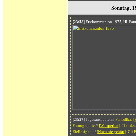
Sonntag, 1
[23:58]
Erstkommunion 1975, Hl. Fami
[23:57]
Tagesausbeute an
Periodika
:
[
Photographie
//
[
Wortperlen
]
:
Tiktoks
Ziellosigkeit
/
[
Noch nie gehört
]
:
Cli F