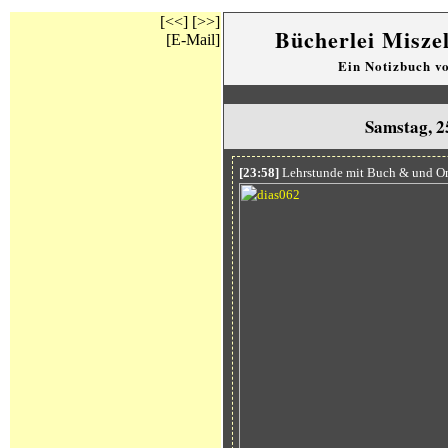
[<<]
[>>]
Bücherlei Misze
[E-Mail]
Ein Notizbuch v
Samstag, 2
[23:58]
Lehrstunde mit Buch & und O