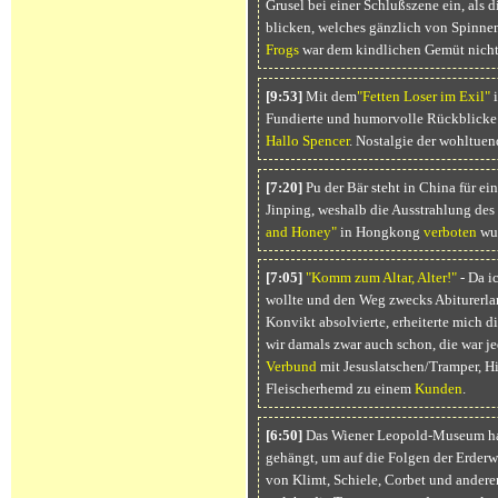
Grusel bei einer Schlußszene ein, als 
blicken, welches gänzlich von Spinnen
Frogs
war dem kindlichen Gemüt nicht 
[9:53]
Mit dem
"Fetten Loser im Exil"
i
Fundierte und humorvolle Rückblicke
Hallo Spencer
. Nostalgie der wohltuen
[7:20]
Pu der Bär steht in China für ei
Jinping, weshalb die Ausstrahlung des
and Honey"
in Hongkong
verboten
wur
[7:05]
"Komm zum Altar, Alter!"
- Da ic
wollte und den Weg zwecks Abiturerl
Konvikt absolvierte, erheiterte mich d
wir damals zwar auch schon, die war 
Verbund
mit Jesuslatschen/Tramper, H
Fleischerhemd zu einem
Kunden
.
[6:50]
Das Wiener Leopold-Museum hat
gehängt, um auf die Folgen der Erde
von Klimt, Schiele, Corbet und ander