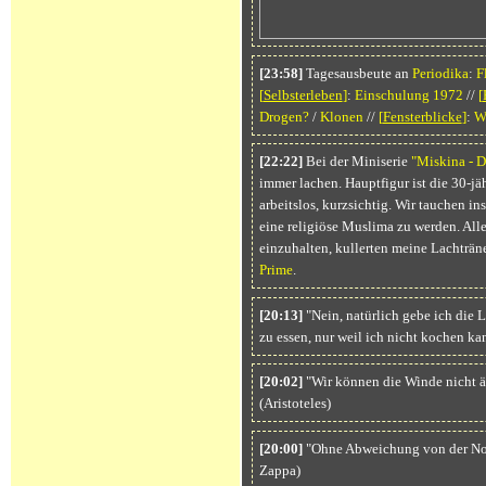
[23:58]
Tagesausbeute an
Periodika
:
F
[
Selbsterleben
]
:
Einschulung 1972
//
[
Drogen?
/
Klonen
//
[
Fensterblicke
]
:
W
[22:22]
Bei der Miniserie
"Miskina - D
immer lachen. Hauptfigur ist die 30-jä
arbeitslos, kurzsichtig. Wir tauchen in
eine religiöse Muslima zu werden. Al
einzuhalten, kullerten meine Lachträn
Prime
.
[20:13]
"Nein, natürlich gebe ich die Li
zu essen, nur weil ich nicht kochen ka
[20:02]
"Wir können die Winde nicht än
(Aristoteles)
[20:00]
"Ohne Abweichung von der Norm
Zappa)