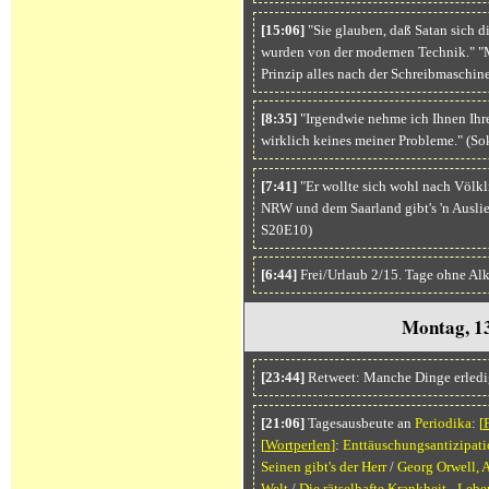
[15:06]
"Sie glauben, daß Satan sich di
wurden von der modernen Technik." "M
Prinzip alles nach der Schreibmaschin
[8:35]
"Irgendwie nehme ich Ihnen Ihre 
wirklich keines meiner Probleme." (So
[7:41]
"Er wollte sich wohl nach Völkl
NRW und dem Saarland gibt's 'n Ausl
S20E10)
[6:44]
Frei/Urlaub 2/15. Tage ohne Al
Montag, 1
[23:44]
Retweet: Manche Dinge erledig
[21:06]
Tagesausbeute an
Periodika
:
[
[
Wortperlen
]
:
Enttäuschungsantizipati
Seinen gibt's der Herr
/
Georg Orwell, 
Welt
/
Die rätselhafte Krankheit - Le