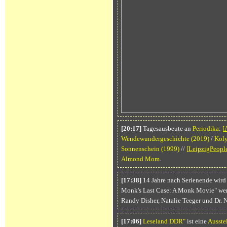
[20:17]
Tagesausbeute an
Periodika
:
[
Wendewundergeschichte
(2019)
/
Kol
Sonnenschein
(1999)
//
[
LeipzigPeopl
Almond Mom
.
[17:38]
14 Jahre nach Serienende wird
Monk's Last Case: A Monk Movie" werd
Randy Disher, Natalie Teeger und Dr. 
[17:06]
Leseland DDR"
ist eine
Ausste