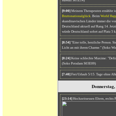
Hawaii S01E14)
[9:00]
Meinem Therapeuten erzählte i
Bruttonationalglück
. Beim
World Happ
skandinavischen Länder immer die vord
Deutschland aktuell auf Rang 14. Jetzt
würde Deutschland sofort auf Platz 5 ka
[8:54]
"Eine tolle, herzliche Person. 
Licht an mit ihrem Charme." (Soko W
[8:24]
Keine schlechte Maxime: "Defini
(Soko Potsdam S03E09)
[7:40]
Frei/Urlaub 5/15. Tage ohne Al
Donnerstag,
[23:14]
Hochzeitsessen Eltern, rechts 