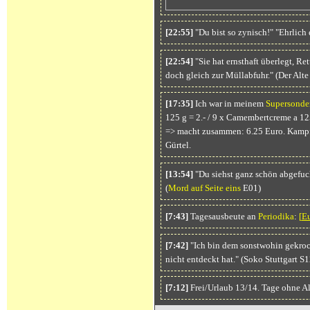
[22:55]
"Du bist so zynisch!" "Ehrlich 
[22:54]
"Sie hat ernsthaft überlegt, Re
doch gleich zur Müllabfuhr." (Der Alt
[17:35]
Ich war in meinem
Supersonde
125 g = 2.- / 9 x Camembertcreme a 125
=> macht zusammen: 6.25 Euro. Kampf
Gürtel.
[13:54]
"Du siehst ganz schön abgefuck
(
Mord auf Seite eins
E01)
[7:43]
Tagesausbeute an
Periodika
:
[
E
[7:42]
"Ich bin dem sonstwohin gekroch
nicht entdeckt hat." (Soko Stuttgart S
[7:12]
Frei/Urlaub 13/14. Tage ohne A