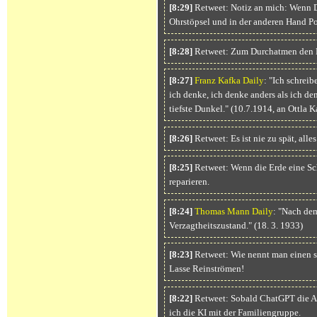
[8:29]
Retweet: Notiz an mich: Wenn D
Ohrstöpsel und in der anderen Hand Po
[8:28]
Retweet: Zum Durchatmen den P
[8:27]
Franz Kafka Daily
: "Ich schreib
ich denke, ich denke anders als ich den
tiefste Dunkel." (10.7.1914, an Ottla K
[8:26]
Retweet: Es ist nie zu spät, all
[8:25]
Retweet: Wenn die Erde eine Sc
reparieren.
[8:24]
Thomas Mann Daily
: "Nach de
Verzagtheitszustand." (18. 3. 1933)
[8:23]
Retweet: Wie nennt man einen s
Lasse Reinströmen!
[8:22]
Retweet: Sobald ChatGPT die AP
ich die KI mit der Familiengruppe.