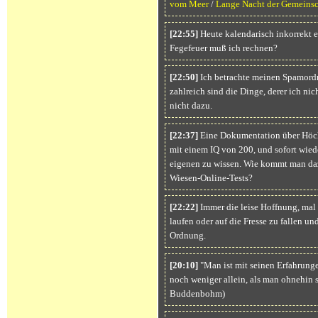
vom Meer
/
Lange Nacht der Gemeinsc
[22:55]
Heute kalendarisch inkorrekt e
Fegefeuer muß ich rechnen?
[22:50]
Ich betrachte meinen Spamordn
zahlreich sind die Dinge, derer ich nic
nicht dazu.
[22:37]
Eine Dokumentation über Höch
mit einem IQ von 200, und sofort wied
eigenen zu wissen. Wie kommt man da
Wiesen-Online-Tests?
[22:22]
Immer die leise Hoffnung, mal 
laufen oder auf die Fresse zu fallen un
Ordnung.
[20:10]
"Man ist mit seinen Erfahrunge
noch weniger allein, als man ohnehin 
Buddenbohm)