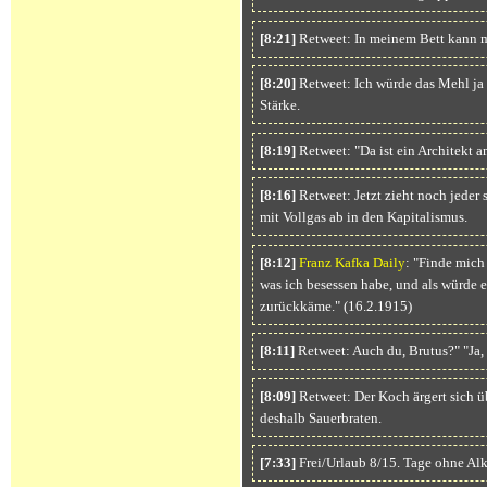
[8:21]
Retweet: In meinem Bett kann 
[8:20]
Retweet: Ich würde das Mehl ja 
Stärke.
[8:19]
Retweet: "Da ist ein Architekt a
[8:16]
Retweet: Jetzt zieht noch jeder
mit Vollgas ab in den Kapitalismus.
[8:12]
Franz Kafka Daily
: "Finde mich 
was ich besessen habe, und als würde 
zurückkäme." (16.2.1915)
[8:11]
Retweet: Auch du, Brutus?" "Ja, C
[8:09]
Retweet: Der Koch ärgert sich ü
deshalb Sauerbraten.
[7:33]
Frei/Urlaub 8/15. Tage ohne Al