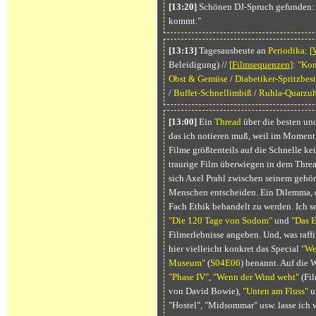
[13:20]
Schönen DJ-Spruch gefunden: "
kommt."
[13:13]
Tagesausbeute an
Periodika
:
[
Beleidigung) //
[
Filmsequenzen
]
:
"Kom
Obst & Gemüse
/
Diabetiker-Spritzbes
/
Buffet-Schnellimbiß
/
Ruhla-Quarzuh
[13:00]
Ein
Thread
über die besten un
das ich notieren muß, weil im Moment z
Filme größtenteils auf die Schnelle ke
traurige Film überwiegen in dem Thre
sich Axel Prahl zwischen seinem gehö
Menschen entscheiden. Ein Dilemma, da
Fach Ethik behandelt zu werden. Ich s
"Die 120 Tage von Sodom"
und
"Das 
Filmerlebnisse angeben. Und, was raffi
hier vielleicht konkret das Special
"We
Museum"
(
S04E06
) benannt. Auf die W
"Phase IV"
,
"Wenn der Wind weht"
(Fil
von David Bowie),
"Unten am Fluss"
u
"Hostel", "Midsommar" usw. lasse ich w