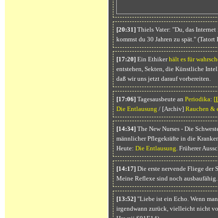
[20:31]
Thiels Vater: "Du, das Internet
kommst du 30 Jahren zu spät." (Tato
[17:20]
Ein Ethiker
hält es für wahrsch
entstehen, Sekten, die Künstliche Intel
daß wir uns jetzt darauf vorbereiten.
[17:06]
Tagesausbeute an
Periodika
:
[
Die Entlausung
/ [Archiv]
Rauchen & e
[14:34]
The New Nurses - Die Schweste
männlicher Pflegekräfte in die Kranke
Heute:
Die Entlausung
. Früherer Aussc
[14:17]
Die erste nervende Fliege der S
Meine Reflexe sind noch ausbaufähig.
[13:52]
"Liebe ist ein Echo. Wenn man 
irgendwann zurück, vielleicht nicht vo