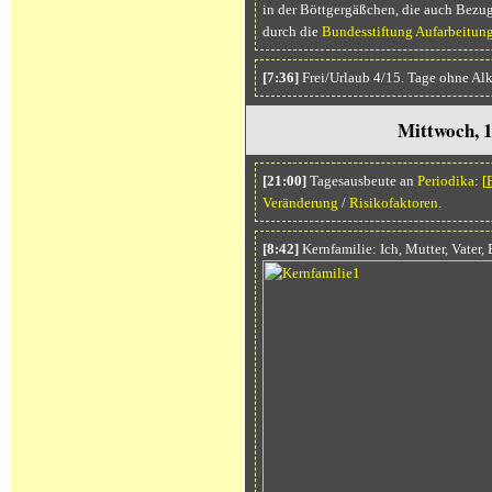
in der Böttgergäßchen, die auch Bezu
durch die
Bundesstiftung Aufarbeitun
[7:36]
Frei/Urlaub 4/15. Tage ohne Al
Mittwoch, 
[21:00]
Tagesausbeute an
Periodika
:
[
Veränderung
/
Risikofaktoren
.
[8:42]
Kernfamilie: Ich, Mutter, Vater,