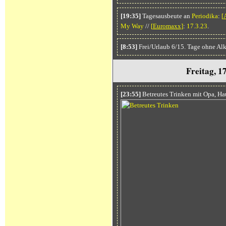
[19:35]
Tagesausbeute an
Periodika
:
[
My Way
//
[
Euromaxx
]
:
17.3.23
.
[8:53]
Frei/Urlaub 6/15. Tage ohne Al
Freitag, 1
[23:55]
Betreutes Trinken mit Opa, H