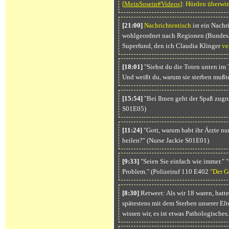
[
MeinSosein#Videos
]
:
Hürden überwi
[21:00]
Nachrichtentisch
ist ein Nachr
wohlgeordnet nach Regionen (Bundesl
Superfund, den ich Claudia Klinger
ve
[18:01]
"Siehst du die Toten unten im T
Und weißt du, warum sie sterben mußten
[15:54]
"Bei Ihnen geht der Spaß zugr
S01E05)
[11:24]
"Gott, warum habt ihr Ärzte nu
heilen?" (Nurse Jackie S01E01)
[9:33]
"Seien Sie einfach wie immer." 
Problem." (Polizeiruf 110 E402
"Der G
[8:30]
Retweet: Als wir 18 waren, hatt
spätestens mit dem Sterben unserer El
wissen wir, es ist etwas Pathologisches.