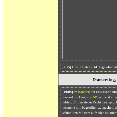
[7:15]
Frei/Urlaub 12/14. Tage ohne A
Donnerstag,
[19:05]
Im
Rahmen
der Diskussion um 
jemand die Diagnose
SPS
ab, weil er m
leiden, dürften sie zu Recht beanspruc
versuche ihm begreiflich zu machen, d
schizoiden Mustern zufrieden ist, nich