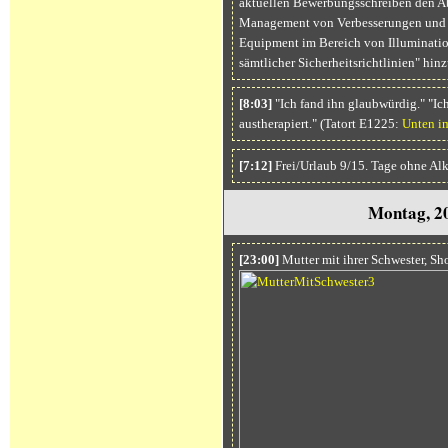
aktuellen Bewerbungsschreiben den Ab
Management von Verbesserungen und d
Equipment im Bereich von Illuminatio
sämtlicher Sicherheitsrichtlinien" hinz
[8:03]
"Ich fand ihn glaubwürdig." "Ich
austherapiert." (Tatort E1225:
Unten i
[7:12]
Frei/Urlaub 9/15. Tage ohne Al
Montag, 2
[23:00]
Mutter mit ihrer Schwester, S