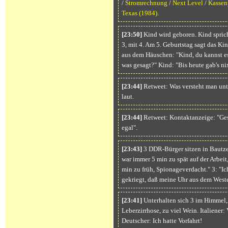
/
Stromrechnung
/
Next Level
/
Kassen
Texas
(1984)
.
[23:50]
Kind wird geboren. Kind spricht
3, mit 4. Am 5. Geburtstag sagt das Kin
aus dem Häuschen: "Kind, du kannst es
was gesagt?" Kind: "Bis heute gab's n
[23:44]
Retweet: Was versteht man unter
laut.
[23:44]
Retweet: Kontaktanzeige: "Ges
egal".
[23:43]
3 DDR-Bürger sitzen in Bautzen
war immer 5 min zu spät auf der Arbeit
min zu früh, Spionageverdacht." 3: "Ic
gekriegt, daß meine Uhr aus dem Weste
[23:41]
Unterhalten sich 3 im Himmel, 
Leberzirrhose, zu viel Wein. Italiener
Deutscher: Ich hatte Vorfahrt!