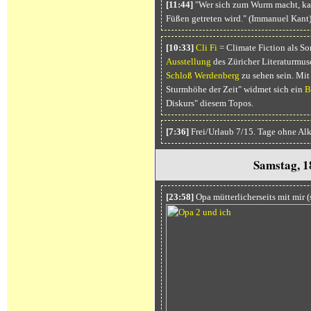
[11:44]
"Wer sich zum Wurm macht, kan
Füßen getreten wird." (Immanuel Kant
[10:33]
Cli Fi
= Climate Fiction als So
Ausstellung
des Züricher Literaturmus
Schloß Werdenberg
zu sehen sein. Mit
Sturmhöhe der Zeit" widmet sich ein
B
Diskurs" diesem Topos.
[7:36]
Frei/Urlaub 7/15. Tage ohne Al
Samstag, 1
[23:58]
Opa mütterlicherseits mit mir (