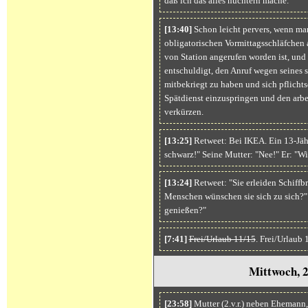
daß ich das alles nüchtern mache.
[13:40]
Schon leicht pervers, wenn ma
obligatorischen Vormittagsschläfchen 
von Station angerufen worden ist, und 
entschuldigt, den Anruf wegen seines 
mitbekriegt zu haben und sich pflichts
Spätdienst einzuspringen und den arbe
verkürzen.
[13:25]
Retweet: Bei IKEA. Ein 13-Jäh
schwarz!" Seine Mutter: "Nee!" Er: "Wi
[13:24]
Retweet: "Sie erleiden Schiffbr
Menschen wünschen sie sich zu sich?" 
genießen?"
[7:41]
Frei/Urlaub 11/15
. Frei/Urlaub
Mittwoch, 
[23:58]
Mutter (2.v.r.) neben Ehemann,