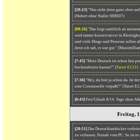
[20:23]
"Was steht denn ganz oben auf Ih
(Hubert ohne Staller S09E07)
[08:
26]
"Das liegt natürlich an meinem
wird immer konservativer in Kleinigke
und viele Dinge und Prozesse sollen all
denn ich sah, es war gut." (Maximill
[7:45]
"Mein Deutsch ist schon fast per
buchstabieren kannst?" (
Tatort E1231:
[7:36]
"Hey, du bist ja schon da. Ist de
eine Coronawelle verpaßt?" (Tatort E1
[6:43]
Frei/Urlaub 8/14. Tage ohne Al
Freitag, 
[20:51]
Das Deutschlandticket verleite
zu verlassen. Fernab vom PC. So ist es