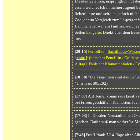
Dresden gefahren, ursprünglich mit der
essen, welches ich in meiner Jugend 
liebenlernte und seitdem jedoch nicht
Zoo, der im Vergleich zum Leipziger fre
Hammer aber war ein Faultier, welches
Seilen
hangelte
. Direkt über dem Besu
uns.
[20:15]
Periodika
:
[
Sachliches+Wissen
gehört
]
:
jüdisches Pencillin / Goldene
Alltag
]
:
Faultier
/
Klamottenläden
/
Ey
[18:50]
"Die Tragödien sind das Gerüst
(This is us S05E02)
[17:07]
Auf Teufel komm raus kreativ
bei Friseurgeschäften. Klamottenläde
[17:03]
In Dresden-Neustadt einen Op
gesehen. Dafür muß man vorher 'ne Me
[7:46]
Frei/Urlaub 7/14. Tage ohne Al