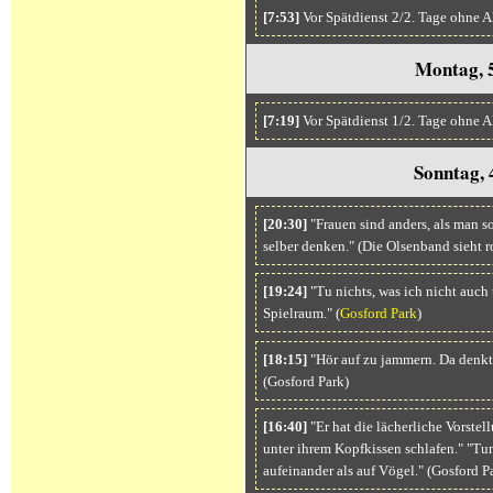
[7:53]
Vor Spätdienst 2/2. Tage ohne 
Montag, 5
[7:19]
Vor Spätdienst 1/2. Tage ohne A
Sonntag, 
[20:30]
"Frauen sind anders, als man so 
selber denken." (Die Olsenband sieht r
[19:24]
"Tu nichts, was ich nicht auch 
Spielraum." (
Gosford Park
)
[18:15]
"Hör auf zu jammern. Da denkt d
(Gosford Park)
[16:40]
"Er hat die lächerliche Vorste
unter ihrem Kopfkissen schlafen." "Tun
aufeinander als auf Vögel." (Gosford P