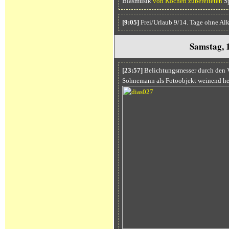
Blasmusik
von Köchen zubereiteten
Sp
[9:05]
Frei/Urlaub 9/14. Tage ohne Al
Samstag, 
[23:57]
Belichtungsmesser durch den Va
Sohnemann als Fotoobjekt weinend he