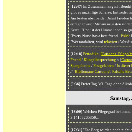
[12:47]
Im Zusammenhang mit Beruhigun
gibt es unzählige Scherze. Entweder ma
Am besten aber beide. Damit Frieden he
ertragbar wird! Mir am neuesten ist de
Kerze. "Und ist der Himmel noch so gra
"Every Nurse has a best friend -
PAM
:
"Wer randaliert, wird
relaxiert
/ Wer dis
[12:18]
Periodika
:
[
Cartoons=Pflege/
Friend
/
Klingelbesprechung
//
[
Carto
Spargelernte
/
Festgefahren
/
In dieser
//
[
Bibliomane Cartoons]
:
Falsche Bet
[9:36]
Freier Tag 3/3. Tage ohne Alkoh
Samstag, 
[18:00]
Welchen Pflegegrad bekommt e
3.14159265359...
[17:31]
"Die Borg würden noch nicht e