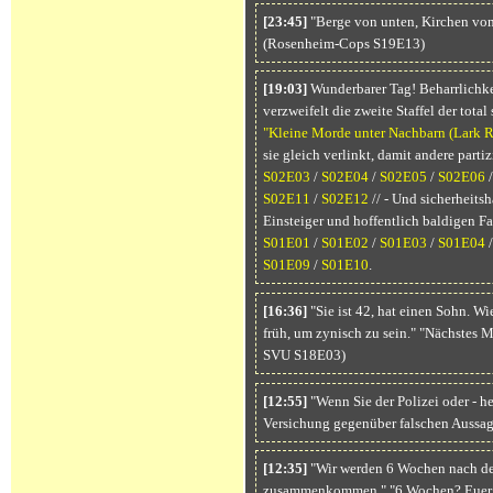
[23:45]
"Berge von unten, Kirchen von
(Rosenheim-Cops S19E13)
[19:03]
Wunderbarer Tag! Beharrlichkeit
verzweifelt die zweite Staffel der tot
"Kleine Morde unter Nachbarn (Lark R
sie gleich verlinkt, damit andere part
S02E03
/
S02E04
/
S02E05
/
S02E06
S02E11
/
S02E12
// - Und sicherheitsh
Einsteiger und hoffentlich baldigen Fan
S01E01
/
S01E02
/
S01E03
/
S01E04
S01E09
/
S01E10
.
[16:36]
"Sie ist 42, hat einen Sohn. Wie
früh, um zynisch zu sein." "Nächstes M
SVU S18E03)
[12:55]
"Wenn Sie der Polizei oder - h
Versichung gegenüber falschen Aussag
[12:35]
"Wir werden 6 Wochen nach de
zusammenkommen." "6 Wochen? Euer Ehr