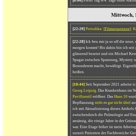
[8:00]
Freier Tag 4/4. Tage ohne Alkoh
Mittwoch, 
[22:29]
Periodika
:
[
Filmsequenzen
]
:
K
[22:28]
Ick freu mir ja so uff die neue, 
morgen kommt! Bis dahin bin ich seit 
glänzend besetzt und ein Michael Kessl
Spagat zwischen Spannung, Mystery un
Besonderem macht, bewältigt. Eigentli
heißen.
[18:
44]
Seit September 2021 arbeite ich
Georg Leipzig
. Das Krankenhaus im N
Pavillonstil
eröffnet. Das
Haus 10
wurd
Bepflanzung
sieht
es
gar nicht übel
aus
ich mit Aktualisierung dieses Artike
zwischendurch die Pulmologie auf Etag
ansässig, die einige Jahre in der Grün
war. Eine Etage höher ist mein Arbeitsp
zurzeit Patienten der Fachbereiche Ge