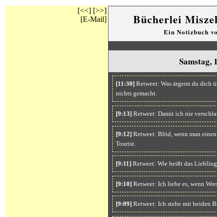
[<<]
[>>]
Bücherlei Misze
[E-Mail]
Ein Notizbuch v
Samstag, 1
[11:30]
Retweet: Was ärgerst du dich 
nichts gemacht.
[9:13]
Retweet: Damit ich nie verschlaf
[9:12]
Retweet: Blöd, wenn man einen S
Tourist.
[9:11]
Retweet: Wie heißt das Lieblings
[9:10]
Retweet: Ich liebe es, wenn Wre
[9:09]
Retweet: Ich stehe mit beiden B