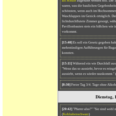
als Schule
zugeführt werden soll. Die
waren, was die baulichen Gegebenheit
schönsten, wenn auch im Hochsommer 
Waschlappen im Genick erträglich. Daf
lichtdurchflutete Zimmer gesorgt, wäh
Pavillonbauten stets ein bißchen wie i
vorkommt.
[15:40]
Es soll ein Gesetz gegeben hab
mehrstündigen Aufführungen für Bagat
konnten.
[15:11]
Während ein wie Durchfall aus
"Wenn das so aussieht, bevor es reinge
aussieht, wenn es wieder rauskommt." 
[8:30]
Freier Tag 3/4. Tage ohne Alkoh
Dienstag, 
[20:42]
"Pfarrer also?" "Sie sind wohl
(
Kohlrabenschwarz
)