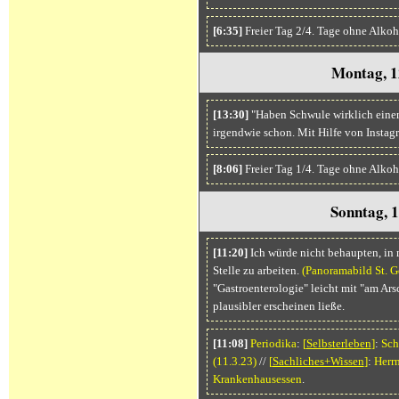
[6:35]
Freier Tag 2/4. Tage ohne Alko
Montag, 1
[13:30]
"Haben Schwule wirklich einen
irgendwie schon. Mit Hilfe von Insta
[8:06]
Freier Tag 1/4. Tage ohne Alkoh
Sonntag, 1
[11:20]
Ich würde nicht behaupten, in 
Stelle zu arbeiten.
(Panoramabild St. G
"Gastroenterologie" leicht mit "am Ars
plausibler erscheinen ließe.
[11:08]
Periodika
:
[
Selbsterleben
]
:
Sch
(11.3.23)
//
[
Sachliches+Wissen
]
:
Herrn
Krankenhausessen
.