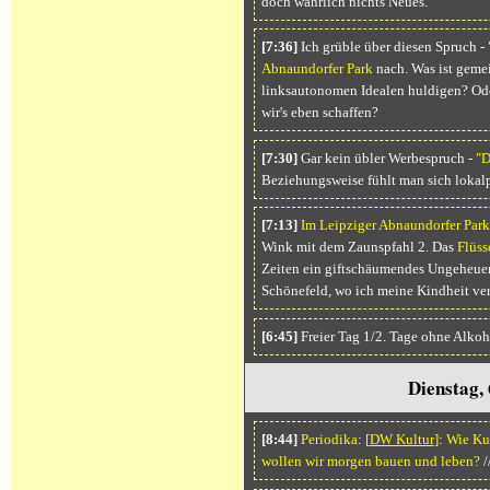
doch wahrlich nichts Neues.
[7:36]
Ich grüble über diesen Spruch -
Abnaundorfer Park
nach. Was ist gemei
linksautonomen Idealen huldigen? Oder
wir's eben schaffen?
[7:30]
Gar kein übler Werbespruch -
"D
Beziehungsweise fühlt man sich lokalp
[7:13]
Im Leipziger Abnaundorfer Park
Wink mit dem Zaunspfahl 2. Das
Flüss
Zeiten ein giftschäumendes Ungeheuer
Schönefeld, wo ich meine Kindheit verb
[6:45]
Freier Tag 1/2. Tage ohne Alkoh
Dienstag, 
[8:44]
Periodika
:
[
DW Kultur
]
:
Wie Kul
wollen wir morgen bauen und leben?
/