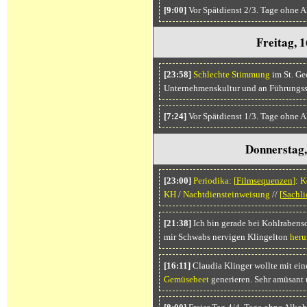
[9:00]
Vor Spätdienst 2/3. Tage ohne A
Freitag, 1
[23:58]
Schlechte Stimmung
im St. Ge
Unternehmenskultur und an Führungsst
[7:24]
Vor Spätdienst 1/3. Tage ohne 
Donnerstag,
[23:00]
Periodika
:
[
Filmsequenzen
]
:
K
KH
/
Nachtdiensteinweisung
//
[
Sachli
[21:38]
Ich bin gerade bei Kohlrabens
mir Schwabs nervigen Klingelton
heru
[16:11]
Claudia Klinger wollte mit ein
Gemüsebeet
generieren. Sehr amüsant 