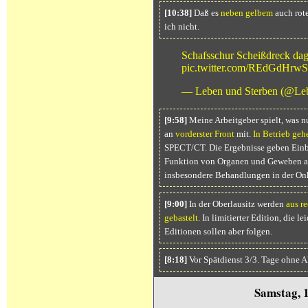
[10:38]
Daß es
neben gelbem
auch rot
ich nicht.
Schafsschur Scheißdreck da
pic.twitter.com/REdGdHrw
— Leben und Sterben (@L
[9:58]
Meine Arbeitgeber spielt, was nu
an
vorderster Front
mit.
In Betrieb geh
SPECT/CT. Die Ergebnisse geben Einbl
Funktion von Organen und Geweben a
insbesondere Behandlungen in der On
[9:00]
In der Oberlausitz werden
aus r
gebastelt
. In limitierter Edition, die le
Editionen sollen aber folgen.
[8:18]
Vor Spätdienst 3/3. Tage ohne A
Samstag, 1