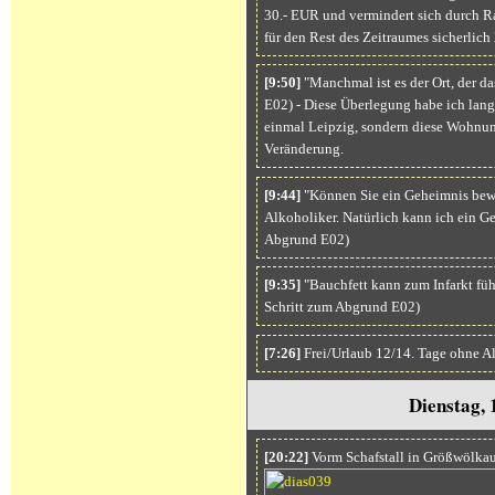
30.- EUR und vermindert sich durch R
für den Rest des Zeitraumes sicherlich
[9:50]
"Manchmal ist es der Ort, der da
E02) - Diese Überlegung habe ich lang
einmal Leipzig, sondern diese Wohnung
Veränderung.
[9:44]
"Können Sie ein Geheimnis bewah
Alkoholiker. Natürlich kann ich ein G
Abgrund E02)
[9:35]
"Bauchfett kann zum Infarkt füh
Schritt zum Abgrund E02)
[7:26]
Frei/Urlaub 12/14. Tage ohne A
Dienstag, 
[20:22]
Vorm Schafstall in Größwölkau