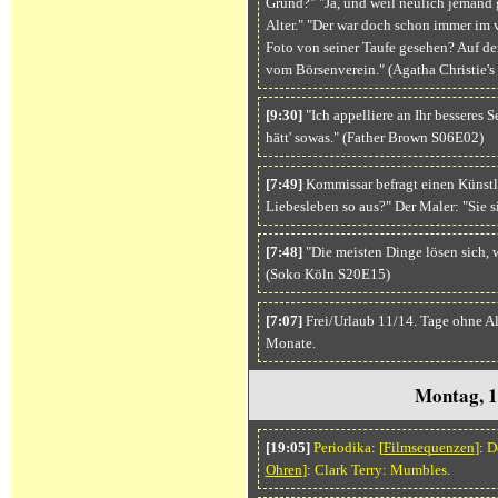
Grund?" "Ja, und weil neulich jemand 
Alter." "Der war doch schon immer im v
Foto von seiner Taufe gesehen? Auf de
vom Börsenverein." (Agatha Christie'
[9:30]
"Ich appelliere an Ihr besseres S
hätt' sowas." (Father Brown S06E02)
[7:49]
Kommissar befragt einen Künstler
Liebesleben so aus?" Der Maler: "Sie 
[7:48]
"Die meisten Dinge lösen sich, 
(Soko Köln S20E15)
[7:07]
Frei/Urlaub 11/14. Tage ohne A
Monate.
Montag, 1
[19:05]
Periodika
:
[
Filmsequenzen
]
:
D
Ohren
]
:
Clark Terry: Mumbles
.