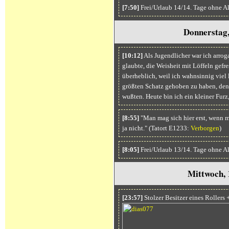
[7:50]
Frei/Urlaub 14/14. Tage ohne A
Donnerstag,
[10:12]
Als Jugendlicher war ich arrog
glaubte, die Weisheit mit Löffeln gefre
überheblich, weil ich wahnsinnig viel
größten Schatz gehoben zu haben, den
wußten. Heute bin ich ein kleiner Furz,
[8:55]
"Man mag sich hier erst, wenn ma
ja nicht." (Tatort E1233:
Verborgen
)
[8:05]
Frei/Urlaub 13/14. Tage ohne A
Mittwoch, 
[23:57]
Stolzer Besitzer eines Rollers 