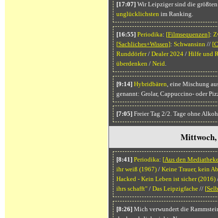
[17:07]
Wir Leipziger sind die größten
unglücklichsten
im Ranking.
[16:55]
Periodika
:
[
Filmsequenzen
]
:
Z
[
Sachliches+Wissen
]
:
Schwansinn
//
[
C
Runddörfer
/
Dealer 2024
/
Hilfe und 
überdenken
/
Neid
.
[9:14]
Hybridbären
, eine Mischung au
genannt: Grolar, Cappuccino- oder Piz
[7:05]
Freier Tag 2/2. Tage ohne Alkoh
Mittwoch, 
[8:41]
Periodika
:
[
Aus den Mediathek
ihr weiß
(1967)
/
Keine Trauer, kein A
Hacked - Kein Leben ist sicher
(2016)
ihrs schafft"
/
Das Leipzigfache
//
[
Selb
[8:26]
Mich verwundert die Rammstein