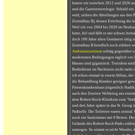
hatten wir zwischen 2012 und 2026 auc
und die Gastroenterologie. Sobald ein z
wird, ziehen die Abteilungen aus den 
Zentralbau II), dessen Errichtung di
Weil ich von 2004 bis 2020 im Neubau
hatte, fiel und fällt es mir schwer, her
doch 100 Jahre alten Gemäuern tätig z
Zentralbau II beruflich noch erleben w
Ambulanzzentrum
schräg gegenüber un
modernsten Bedingungen täglich vor A
Hauses sind gigantisch. Trotzdem si
Bedürfnisse im Nachinein nicht mehr re
ich schon einmal in einem Altbau, der -
die Behandlung Kranker geeignet gewe
Friesenkrankenhaus (eigentlich Stadtk
nach den Zweiten Weltkrieg aus einem
dem Robert-Koch-Klinikum zum "Städi
und drei Jahre später in das St. Georg 
Naßzelle. Die Toiletten waren zentral. 
noch ein Saalzimmer mit 9 Betten. De
Gelände des Robert-Koch-Parks erübrig
umzogen. So nimmt es nicht Wunder, d