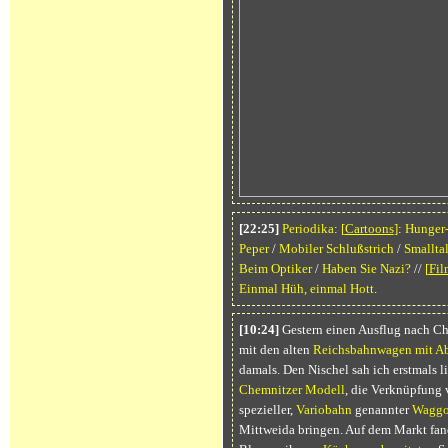
[22:25]
Periodika
:
[
Cartoons
]
:
Hunger
Peper
/
Mobiler Schlußstrich
/
Smallta
Beim Optiker
/
Haben Sie Nazi?
//
[
Fil
Einmal Hüh, einmal Hott
.
[10:24]
Gestern einen Ausflug nach Ch
mit den alten
Reichsbahnwagen mit Ab
damals. Den Nischel sah ich erstmals li
Chemnitzer Modell
, die Verknüpfung 
spezieller,
Variobahn
genannter
Waggo
Mittweida bringen. Auf dem Markt fand