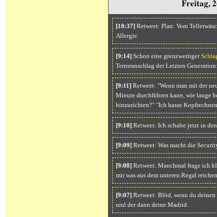
Freitag, 
[18:37]
Retweet: Plan: Vom Tellerwäsch
Allergie.
[9:14]
Schon eine grenzwertiger
Schla
Terroranschlag der Letzten Generation
[9:11]
Retweet: "Wenn man mit der neu
Minute durchführen kann, wie lange be
hinzurichten?" "Ich hasse Kopfrechnen.
[9:10]
Retweet: Ich schalte jetzt in d
[9:09]
Retweet: Was macht die Security
[9:08]
Retweet: Manchmal frage ich kl
mir was aus dem unteren Regal reiche
[9:07]
Retweet: Blöd, wenn du deinen E
und der dann deine Madrid.