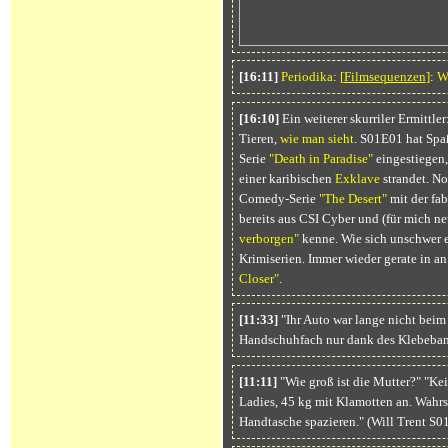
[16:11]
Periodika
:
[
Filmsequenzen
]
:
Wi
[16:10]
Ein weiterer skurriler Ermittler
Tieren,
wie man sieht
. S01E01 hat Spaß
Serie
"Death in Paradise"
eingestiegen, 
einer karibischen
Exklave
strandet. No
Comedy-Serie
"The Desert"
mit der fab
bereits aus CSI Cyber und (für mich n
verborgen"
kenne. Wie sich unschwer e
Krimiserien. Immer wieder gerate in an 
Closer"
.
[11:33]
"Ihr Auto war lange nicht beim
Handschuhfach nur dank des Klebeban
[11:11]
"Wie groß ist die Mutter?" "Kei
Ladies, 45 kg mit Klamotten an. Wahrsc
Handtasche spazieren." (Will Trent S0