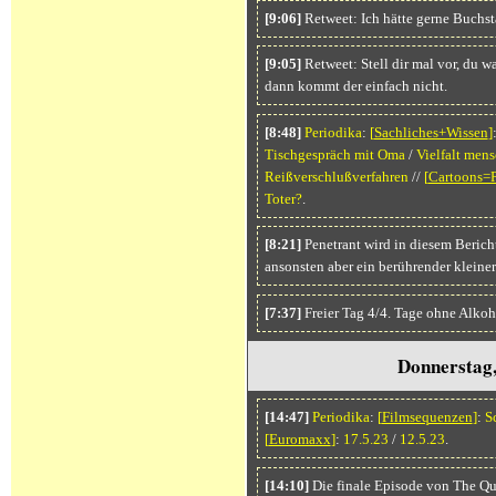
[9:06]
Retweet: Ich hätte gerne Buchs
[9:05]
Retweet: Stell dir mal vor, du w
dann kommt der einfach nicht.
[8:48]
Periodika
:
[
Sachliches+Wissen
]
Tischgespräch mit Oma
/
Vielfalt men
Reißverschlußverfahren
//
[
Cartoons=P
Toter?
.
[8:21]
Penetrant wird in diesem Beric
ansonsten aber ein berührender kleiner 
[7:37]
Freier Tag 4/4. Tage ohne Alkoh
Donnerstag,
[14:47]
Periodika
:
[
Filmsequenzen
]
:
S
[
Euromaxx
]
:
17.5.23
/
12.5.23
.
[14:10]
Die finale Episode von The Que