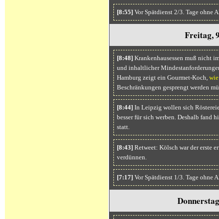
[8:55]
Vor Spätdienst 2/3. Tage ohne A
Freitag, 
[8:48]
Krankenhausessen muß nicht imm
und inhaltlicher Mindestanforderungen
Hamburg zeigt ein Gourmet-Koch,
wie
Beschränkungen gesprengt werden mü
[8:44]
In Leipzig wollen sich Rösterei
besser für sich werben. Deshalb fand h
statt.
[8:43]
Retweet: Kölsch war der erste er
verdünnen.
[7:17]
Vor Spätdienst 1/3. Tage ohne A
Donnerstag,