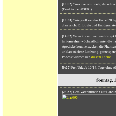
[19:02]
"Was machen Leute, die relaxen
(Dead to me S03E08)
[18:33]
"Wie groß war das Haus? 200 q
dran reicht für Boule und Handgranat
[14:02]
Wenn ich mit meinem Rezept 
in Form einer wöchentlich unter die ha
Apotheke komme, zucken die Pharmazeu
unklare nächste Lieferung, gerne spä
Podcast widmet sich
diesem Thema
.
[9:05]
Frei/Urlaub 10/14. Tage ohne A
Sonntag, 
[23:57]
Dem Vater hilfreich zur Hand