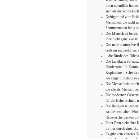
keine Meinung haben. S
ihren unendlich haltlos
sich als die schrecklic
Deftiger und zum Brü
Menschen, die nicht nu
Sentimentalität fähig s
Der Mensch ist bereit, 
Idee nicht ganz klar ist
Der neue neunmalverfl
Gutsein mit Geldmachen
...die Bürde des Dilet
Die Landkarte rot ausz
Kinderspiel. In Kontin
Kopfsteinen. Schwierig
jeweilige Substanz zu 
Die Menschheit besteht
die alle als Mensch ver
Die modernen Gesetze 
für die Beherrschten, n
Die Religion ist genau
ist alles enthalten. No
Reisetasche packen un
Einer Frau stehe ihre 
ihr nur durch einen Zuf
Es gibt kein klareres Z