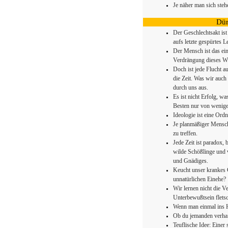
Je näher man sich stehe
Dür
Der Geschlechtsakt ist
aufs letzte gespürtes 
Der Mensch ist das ein
Verdrängung dieses Wi
Doch ist jede Flucht au
die Zeit. Was wir auch
durch uns aus.
Es ist nicht Erfolg, w
Besten nur von wenige
Ideologie ist eine Ord
Je planmäßiger Mensch
zu treffen.
Jede Zeit ist paradox, 
wilde Schößlinge und 
und Gnädiges.
Keucht unser krankes 
unnatürlichen Einehe?
Wir lernen nicht die V
Unterbewußtsein flets
Wenn man einmal ins H
Ob du jemanden verhafte
Teuflische Idee: Einer 