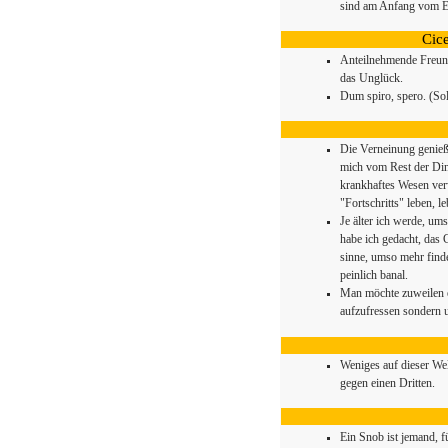
sind am Anfang vom E
Cice
Anteilnehmende Freund
das Unglück.
Dum spiro, spero. (Sol
Die Verneinung genießt
mich vom Rest der Ding
krankhaftes Wesen ver
"Fortschritts" leben, l
Je älter ich werde, um
habe ich gedacht, das 
sinne, umso mehr find
peinlich banal.
Man möchte zuweilen e
aufzufressen sondern 
Weniges auf dieser We
gegen einen Dritten.
Ein Snob ist jemand, 