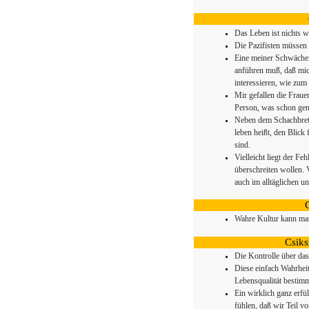
Das Leben ist nichts we
Die Pazifisten müssen 
Eine meiner Schwächen
anführen muß, daß mi
interessieren, wie zum
Mir gefallen die Frauen
Person, was schon gen
Neben dem Schachbrett
leben heißt, den Blick 
sind.
Vielleicht liegt der Fe
überschreiten wollen. V
auch im alltäglichen un
Wahre Kultur kann ma
Csiks
Die Kontrolle über das
Diese einfach Wahrheit
Lebensqualität bestimm
Ein wirklich ganz erfü
fühlen, daß wir Teil v