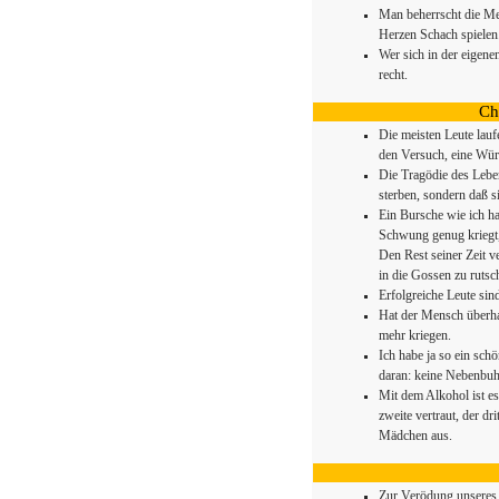
Man beherrscht die M
Herzen Schach spielen
Wer sich in der eigene
recht.
Ch
Die meisten Leute lau
den Versuch, eine Würd
Die Tragödie des Leben
sterben, sondern daß s
Ein Bursche wie ich h
Schwung genug kriegt,
Den Rest seiner Zeit v
in die Gossen zu rutsc
Erfolgreiche Leute sind
Hat der Mensch überha
mehr kriegen.
Ich habe ja so ein sch
daran: keine Nebenbuh
Mit dem Alkohol ist es
zweite vertraut, der d
Mädchen aus.
Zur Verödung unseres 