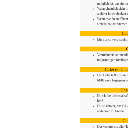
m,öglich ist, um einmal
Wahrscheinlich sieht m
anderer hineindenken w
Wenn man keine Phantas
welche hat, ist Sterben
Cer
Ein Sprichwort ist ein 
C
Verrücktheit ist unendl
tiefgründiger. Intellig
Calet de Cha
Die Liebe läßt uns an 
Mißtrauen begegnen w
Cha
Durch die Leidenschaft
bloß.
Es ist schwer, das Glü
anderswo zu finden.
Ch
Der verlorenste aller T