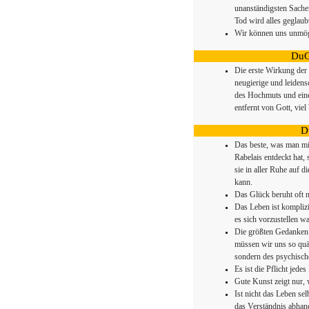
unanständigsten Sachen
Tod wird alles geglaub
Wir können uns unmög
DuG
Die erste Wirkung der 
neugierige und leidens
des Hochmuts und ein
entfernt von Gott, vie
D
Das beste, was man mi
Rabelais entdeckt hat,
sie in aller Ruhe auf 
kann.
Das Glück beruht oft n
Das Leben ist komplizie
es sich vorzustellen wa
Die größten Gedanken
müssen wir uns so quä
sondern des psychisch
Es ist die Pflicht jede
Gute Kunst zeigt nur, 
Ist nicht das Leben se
das Verständnis abha