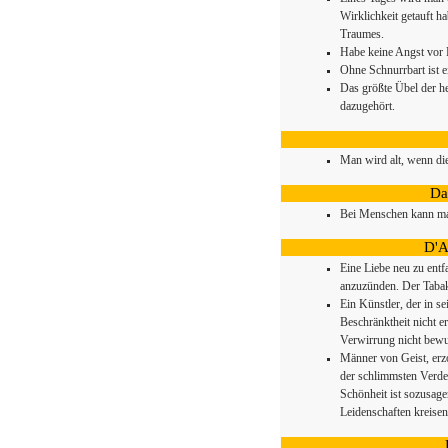
Wirklichkeit getauft ha
Traumes.
Habe keine Angst vor P
Ohne Schnurrbart ist e
Das größte Übel der he
dazugehört.
Man wird alt, wenn die
Da
Bei Menschen kann ma
D'A
Eine Liebe neu zu entfa
anzuzünden. Der Tabak 
Ein Künstler, der in se
Beschränktheit nicht e
Verwirrung nicht bewuß
Männer von Geist, erz
der schlimmsten Verde
Schönheit ist sozusagen
Leidenschaften kreisen