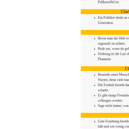
Pellkartoffel ist.
Clar
Ein Politiker denkt an
Generation.
Bevor man die Welt verä
zugrunde zu richten.
Rede nur, wenn du gefr
Ordnung ist die Lust 
Phantasie.
Cl
Beurteile einen Mensc
Worten; denn viele han
Die Freiheit besteht d
schadet.
Es gibt einige Freund
vollzogen werden.
Sage nicht immer, was
Gute Erziehung besteht
hält und wie wenig vo