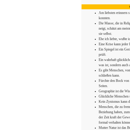
Am liebsten erinnern s
konnten.
Die Masse, die in Re
neigt, schätzt am meis
sie selbst.
Ehe ich liebte, wußte i
Eine Krise kann jeder I
Ein Spiegel ist ein Ge
prüft.
Ein wahrhaft glücklich
was ist, sondern auch a
Es gibt Menschen, von
schließen kann.
Fürchte den Bock von 
Seiten.
Geographie ist die Wi
Glückliche Menschen si
Kein Zynismus kann da
Menschen, die zu fremd
Beziehung haben, zum B
der Zeit kraft der Gew
formal verhalten könne
Mutter Natur ist das 