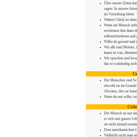
Über unsere Zeiten ka
sagen: In unserer böse
im Verzeihung bitten.
Wahres Glück ist ohne
Wenn ein Mensch unbefr
erscheinen ihm dann di
selbstzufriedenen und 
Willst du gesund und n
Wir alle sind Meister,
kaum ist was, klemmen
Wir sprechen und lesen
das ist wahrhaftig nich
Ce
Die Menschen sind Sc
obwohl sie im Grunde 
Abscheu, den sie kaum
Wenn du nur willst, so
Celi
Der Mensch ist nur daz
er sich sein ganzes Le
sie nicht einmal zustan
Dem amerikanischen Ge
Vielleicht sucht man n