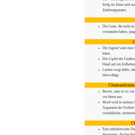
fertig ins Haus und z
Zauberapparaten.
Die Leute, die nicht zu 
verstanden haben, jung 
C
Die Jugend wäre eine v
käme.
Der Gipfel der Faulhei
Hand auf ein Erdbeben
Lachen sorgt dafür, da
überwältigt.
Chateaubriand
Besser, man ist so wie
vor ihnen aus.
Mord wird in meinen 
Argument der Freiheit 
verächtlicher, niederträ
C
Eine unbeherrschte Zun
desjenigen, der beschi