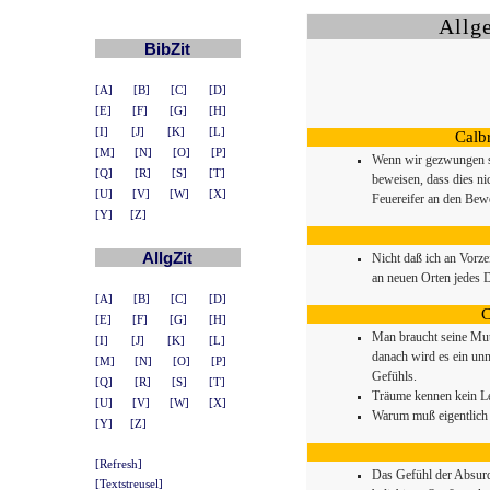
Allg
BibZit
[A]
[B]
[C]
[D]
[E]
[F]
[G]
[H]
[I]
[J]
[K]
[L]
Calb
[M]
[N]
[O]
[P]
Wenn wir gezwungen si
[Q]
[R]
[S]
[T]
beweisen, dass dies nic
[U]
[V]
[W]
[X]
Feuereifer an den Bew
[Y]
[Z]
AllgZit
Nicht daß ich an Vorze
an neuen Orten jedes D
[A]
[B]
[C]
[D]
C
[E]
[F]
[G]
[H]
Man braucht seine Mutt
[I]
[J]
[K]
[L]
danach wird es ein un
[M]
[N]
[O]
[P]
Gefühls.
[Q]
[R]
[S]
[T]
Träume kennen kein Le
[U]
[V]
[W]
[X]
Warum muß eigentlich 
[Y]
[Z]
[Refresh]
Das Gefühl der Absurd
[Textstreusel]