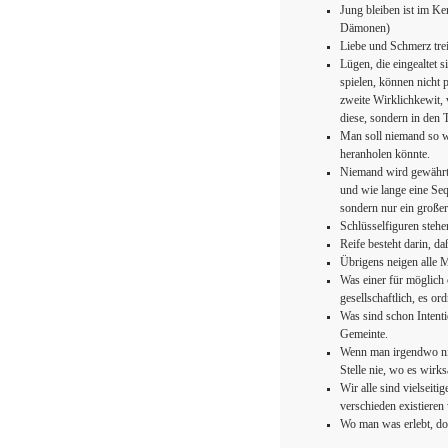
Jung bleiben ist im Ke
Dämonen)
Liebe und Schmerz trei
Lügen, die eingealtet 
spielen, können nicht p
zweite Wirklichkewit, v
diese, sondern in den 
Man soll niemand so we
heranholen könnte.
Niemand wird gewährt,
und wie lange eine Seq
sondern nur ein große
Schlüsselfiguren stehe
Reife besteht darin, daß
Übrigens neigen alle 
Was einer für möglich o
gesellschaftlich, es or
Was sind schon Intent
Gemeinte.
Wenn man irgendwo nic
Stelle nie, wo es wirk
Wir alle sind vielseit
verschieden existieren 
Wo man was erlebt, dor