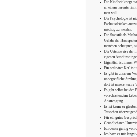
Die Kindheit kriegt ma
an einem herunterrinnt
man will.
Die Psychologie ist ni
Fachausdrücken auszut
mächtig zu werden.
Die Statistik als Meth
Gefahr der Haarspaltung
manchen behaupten, si
Die Urteilsweise der m
eigenen Ausdünstungen
Eigentlich ist immer 
Ein ordinärer Kerl ist
Es gibt in unserem Ve
unbegreifliche Strähne
dort ist unsere wahre 
Es gibt selbst bei der 
vorschreitendem Leben 
Anstrengung.
Es ist kaum zu glaube
Tatsachen überzeugend
Für ein gutes Gespräch
Gründlichsten Unterric
Ich denke gering von d
Ich hatte es mir läng