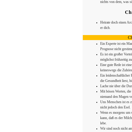
nichts von dem, was s
Ch
Heirate doch einen Arch
er dich.
Ch
Ein Experte ist ein Ma
Prognose nicht gestimm
Es ist ein großer Vort
möglichst frühzeitig z
Eine gute Rede ist ein
keineswegs die Zuhöre
Ein leidenschaftlicher
die Gesundheit liest, h
Lache nie über die Du
Mit bösen Worten, die 
niemand den Magen ve
Uns Menschen ist es zw
nicht jedoch den Esel.
Wenn es morgens um se
kann, daß es der Milch
lebe.
Wir sind noch nicht a