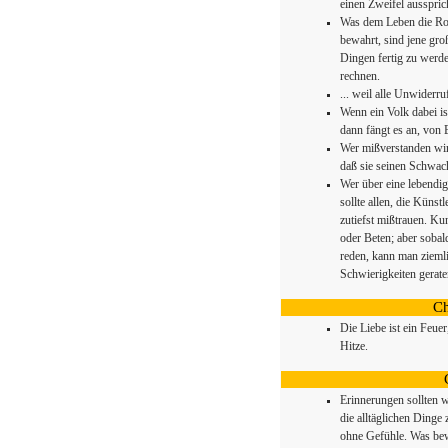
einen Zweifel aussprich
Was dem Leben die Rom
bewahrt, sind jene gro
Dingen fertig zu werde
rechnen.
... weil alle Unwiderru
Wenn ein Volk dabei is
dann fängt es an, von E
Wer mißverstanden wird
daß sie seinen Schwach
Wer über eine lebendi
sollte allen, die Künst
zutiefst mißtrauen. Ku
oder Beten; aber sobal
reden, kann man ziemli
Schwierigkeiten geraten
Ch
Die Liebe ist ein Feue
Hitze.
Erinnerungen sollten 
die alltäglichen Dinge
ohne Gefühle. Was bew