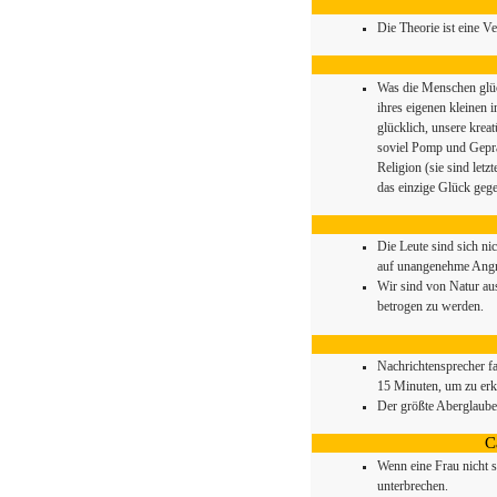
Die Theorie ist eine 
Was die Menschen glüc
ihres eigenen kleinen 
glücklich, unsere krea
soviel Pomp und Gepr
Religion (sie sind let
das einzige Glück gege
Die Leute sind sich nic
auf unangenehme Angri
Wir sind von Natur au
betrogen zu werden.
Nachrichtensprecher f
15 Minuten, um zu erkl
Der größte Aberglaube 
C
Wenn eine Frau nicht s
unterbrechen.