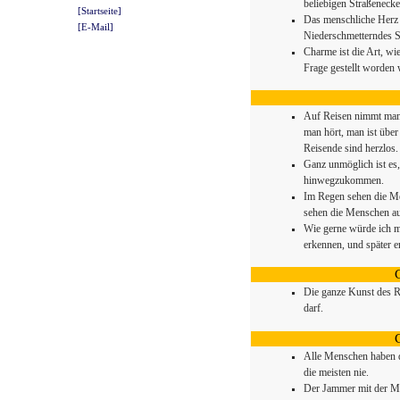
beliebigen Straßenecke
[Startseite]
Das menschliche Herz h
[E-Mail]
Niederschmetterndes S
Charme ist die Art, wi
Frage gestellt worden 
Auf Reisen nimmt man 
man hört, man ist über 
Reisende sind herzlos.
Ganz unmöglich ist es,
hinwegzukommen.
Im Regen sehen die Men
sehen die Menschen aus,
Wie gerne würde ich m
erkennen, und später er
Die ganze Kunst des R
darf.
Alle Menschen haben di
die meisten nie.
Der Jammer mit der Men