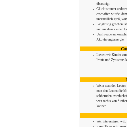
übersteigt.
Glück ist unter andere
erschaffen wurde, dami
unermeßlich groß, vorw
Langfristig gesehen i
nur aus dem kleinen Fe
Um Freude an komplexe
Aktivierungsenergie.
Cu
Lieben wir Kinder zum 
Ironie und Zynismus l
Wenn man den Leuten i
man den Leuten die Mö
sabbernden, zombiehaf
weit rechts von Stoib
können.
Wer interessieren will
Eines Tages wird man 