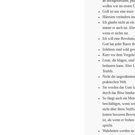
an hochgesteckten, ph
wollen wie im ersten 
Golf ist nur eine teure
Häresien verändern imm
Ich glaube nicht an ei
immer er auch tut. Aber
wenn er nichts tut.
Ich will eine Revoluti
Gott hat jeder Rasse i
Irrlehren sind wild ge
Kurz vor dem Vergehen
Leute, die klagen, si
bedauern kann. Aber Le
Teufels.
Nicht die ungezähmten,
praktischen Welt.
Sie werden das Gute in
durch das Böse hindur
So fängt auch ein Mens
beschäftigen, wenn sei
nicht über ihren Stoff
keinen besseren Beweis
ist, als wenn er frohe
spricht.
Wahrheiten werden zu 