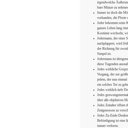
irgendwelche Äußerunge
bare Münze zu nehmen
Immer ist doch die Mö
vorhanden, die Pforte 
Jeder bekommt seine K
ganzes Leben lang rinn
Kostüme wechseln, wie
Jedermann, der einer S
nachplappert, wird frü
der Richtung für zweid
Simpel ist.
Jedermann ist übrigen
diese Tugenden ausnah
Jedes wirkliche Gespräc
Vorgang, der zur größte
jedem, der nun einmal e
ein solches Tor zu geh
Jedes wirklich tiefe De
Jedes gezwungenermaß
über alle objektiven M
Jedes Zeitalter öffnet
Zeitgenossen zu versch
Jedes Zu-Ende-Denken 
Befriedigung ist eine 
immer verloren.