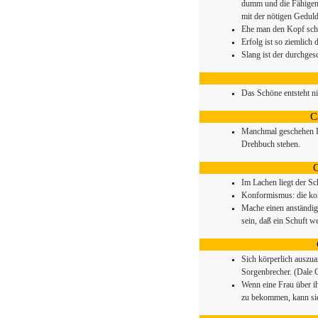
dumm und die Fähigen 
mit der nötigen Geduld
Ehe man den Kopf schüt
Erfolg ist so ziemlich 
Slang ist der durchge
Das Schöne entsteht ni
C
Manchmal geschehen Di
Drehbuch stehen.
C
Im Lachen liegt der Sc
Konformismus: die kol
Mache einen anständig
sein, daß ein Schuft we
Sich körperlich auszua
Sorgenbrecher. (Dale 
Wenn eine Frau über ih
zu bekommen, kann sie