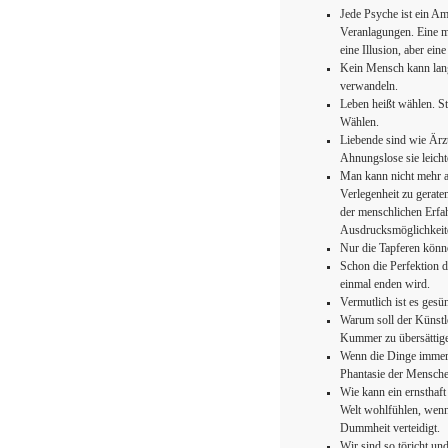
Jede Psyche ist ein A
Veranlagungen. Eine mi
eine Illusion, aber ein
Kein Mensch kann lange
verwandeln.
Leben heißt wählen. St
Wählen.
Liebende sind wie Ärzt
Ahnungslose sie leicht
Man kann nicht mehr al
Verlegenheit zu geraten
der menschlichen Erfah
Ausdrucksmöglichkeit
Nur die Tapferen könn
Schon die Perfektion 
einmal enden wird.
Vermutlich ist es gesü
Warum soll der Künstl
Kummer zu übersättig
Wenn die Dinge immer 
Phantasie der Mensche
Wie kann ein ernsthaf
Welt wohlfühlen, wenn 
Dummheit verteidigt.
Wir sind so töricht un