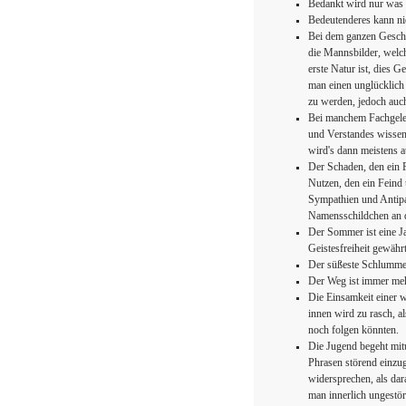
Bedankt wird nur was g
Bedeutenderes kann nie
Bei dem ganzen Geschä
die Mannsbilder, welch
erste Natur ist, dies G
man einen unglücklich 
zu werden, jedoch auch 
Bei manchem Fachgeleh
und Verstandes wissens
wird's dann meistens au
Der Schaden, den ein F
Nutzen, den ein Feind 
Sympathien und Antipat
Namensschildchen an d
Der Sommer ist eine J
Geistesfreiheit gewährt
Der süßeste Schlummer 
Der Weg ist immer mehr
Die Einsamkeit einer wi
innen wird zu rasch, a
noch folgen könnten.
Die Jugend begeht mitu
Phrasen störend einzug
widersprechen, als dar
man innerlich ungestört