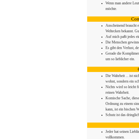
Wenn man andere Leute
möchte.
Com
Anscheinend braucht et
Weltecken bekannt. Gut
Auf mich paßt jedes e
Die Menschen gewinnen
Es gibt den Verlust, den
Gerade die Komplimente
um so lieblicher ein.
Die Wahrheit ... ist n
wohnt, sondern ein sch
Nichts wird so leicht 
reinen Wahrheit.
Komische Sache, diese
Ordnung zu einem sin
kann, ist ein bischen 
Schutz ist das dringli
Jeder hat seinen Liebl
vollkommen.