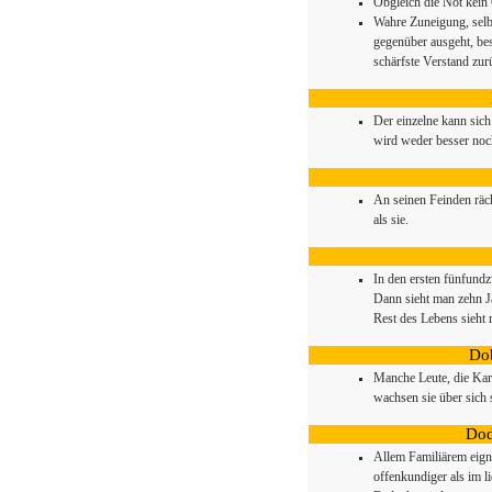
Obgleich die Not kein 
Wahre Zuneigung, sel
gegenüber ausgeht, bes
schärfste Verstand zur
Der einzelne kann sic
wird weder besser noch
An seinen Feinden räc
als sie.
In den ersten fünfundz
Dann sieht man zehn Ja
Rest des Lebens sieht 
Dob
Manche Leute, die Kar
wachsen sie über sich 
Dod
Allem Familiärem eign
offenkundiger als im l