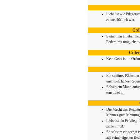
Liebe ist wie Pilzgeric
es unschädlich war.
Col
Steuern zu erheben hei
Federn mit möglichst
Coler
Kein Geist ist in Ordn
Ein schönes Päckchen 
unentbehrliches Requi
Sobald ein Mann anfän
ernst meint.
Die Macht des Reichtums
Mannes gute Meinung v
Liebe ist ein Privileg
zahlen muß.
So seltsam eingeengt
auf seiner eigenen Bed