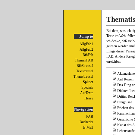
Themati
Bei dem, was ich täg
Texte im Web, falle
Jump to
ich denke, daß sie 
AllgFab1
gelesen werden müß
AllgFab2
Einige dieser Passa
BibFab
FAB. Andere Kategor
ThemenFAB
erreichbar.
BibStreusel
Textstreusel
Aktenzeich
ThemStreusel
Auf Reisen
Splitter
Das Ding an
Specials
Dichter über
AutTexte
Drittes Reic
Hesse
Ereignisse
Erleben des
Navigation
Familienban
FAB
Geschichte &
Bücherlei
Kunst des A
E-Mail
Lebensstufe