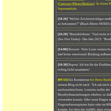
[
Cartoons=Pflege/Medizin
]
:
So feiern P
Supermarkuhr
.
[18:26]
"Welche Zeichentrickfigur mußt
zu bekommen?" (Black Mirror S03E01)
[16:20]
"Hinterbliebene: "Und nicht in P
(Sex Feet Under) - Das Jahr 2023: "Real
[14:00]
Retweet: Viele Leute weinen be
darf keine emotionale Bindung aufbaue
[10:38]
Repost: Ich bin für die Einfüh
richtig Geld zusammen!
[09:
54]
Ein Kommentar
bei Herrn Bud
seinem Blog nicht nach: "Ich sah mich s
nachzusehen/lesen. Letztens wollte de
Herzrhythmusstörungen erheben, so daß
verwenden konnte. Oder wenn Fragen a
Fingersehnenrupturen hatte oder im KH
komme, bei dem mir einfällt, dazu etwa