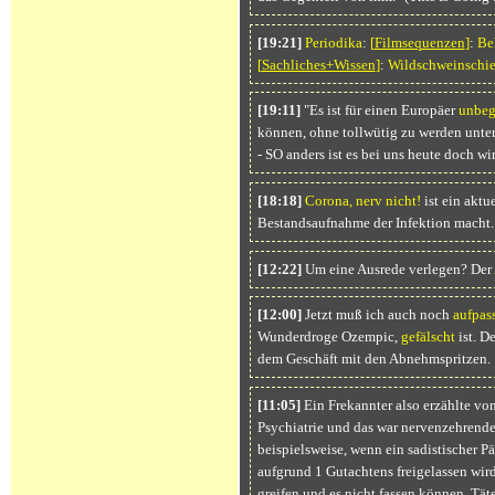
[19:21]
Periodika
:
[
Filmsequenzen
]
:
Be
[
Sachliches+Wissen
]
:
Wildschweinschi
[19:11]
"Es ist für einen Europäer
unbeg
können, ohne tollwütig zu werden unte
- SO anders ist es bei uns heute doch wi
[18:18]
Corona, nerv nicht!
ist ein aktu
Bestandsaufnahme der Infektion macht.
[12:22]
Um eine Ausrede verlegen? Der
[12:00]
Jetzt muß ich auch noch
aufpas
Wunderdroge Ozempic,
gefälscht
ist. D
dem Geschäft mit den Abnehmspritzen.
[11:05]
Ein Frekannter also erzählte von
Psychiatrie und das war nervenzehrende
beispielsweise, wenn ein sadistischer 
aufgrund 1 Gutachtens freigelassen wird
greifen und es nicht fassen können. Tät