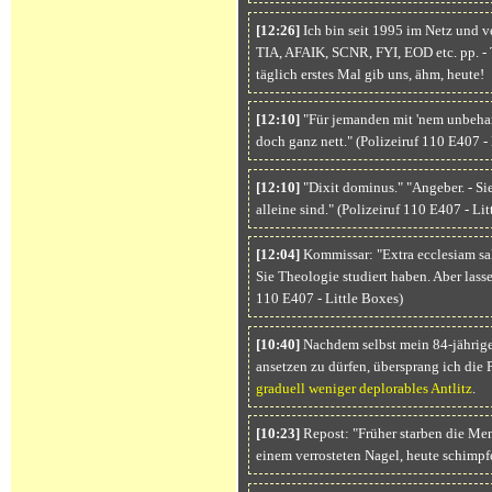
[12:26]
Ich bin seit 1995 im Netz und 
TIA, AFAIK, SCNR, FYI, EOD etc. pp. - T
täglich erstes Mal gib uns, ähm, heute!
[12:10]
"Für jemanden mit 'nem unbehan
doch ganz nett." (Polizeiruf 110 E407 - 
[12:10]
"Dixit dominus." "Angeber. - Si
alleine sind." (Polizeiruf 110 E407 - Lit
[12:04]
Kommissar: "Extra ecclesiam salu
Sie Theologie studiert haben. Aber lassen
110 E407 - Little Boxes)
[10:40]
Nachdem selbst mein 84-jähriger
ansetzen zu dürfen, übersprang ich die 
graduell weniger deplorables Antlitz
.
[10:23]
Repost: "Früher starben die Men
einem verrosteten Nagel, heute schimpfe