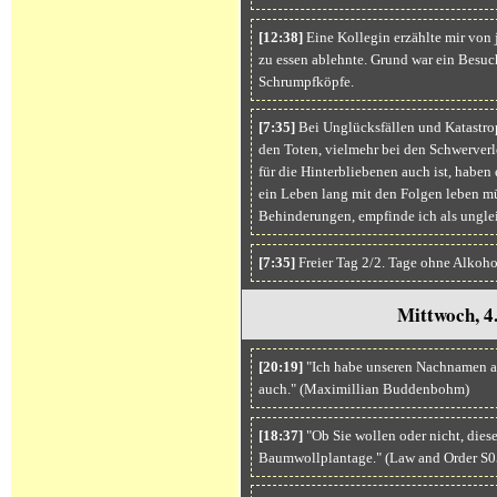
[12:38]
Eine Kollegin erzählte mir von
zu essen ablehnte. Grund war ein Besuc
Schrumpfköpfe.
[7:35]
Bei Unglücksfällen und Katastro
den Toten, vielmehr bei den Schwerverle
für die Hinterbliebenen auch ist, haben e
ein Leben lang mit den Folgen leben m
Behinderungen, empfinde ich als unglei
[7:35]
Freier Tag 2/2. Tage ohne Alkoho
Mittwoch, 4
[20:19]
"Ich habe unseren Nachnamen auf
auch." (Maximillian Buddenbohm)
[18:37]
"Ob Sie wollen oder nicht, dies
Baumwollplantage." (Law and Order S