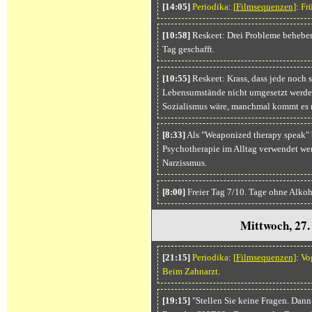
[14:05]
Periodika
:
[
Filmsequenzen
]
:
Fr
[10:58]
Reskeet: Drei Probleme beheben,
Tag geschafft.
[10:55]
Reskeet: Krass, dass jede noch 
Lebensumstände nicht umgesetzt werden 
Sozialismus wäre, manchmal kommt es mi
[8:33]
Als "Weaponized therapy speak" b
Psychotherapie im Alltag verwendet werd
Narzissmus.
[8:00]
Freier Tag 7/10. Tage ohne Alkoh
Mittwoch, 27
[21:15]
Periodika
:
[
Filmsequenzen
]
:
Vo
Beim Zahnarzt
.
[19:15]
"Stellen Sie keine Fragen. Dann