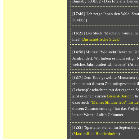
Barnaby S03E02 - Drei tote alte Damen
[17:40]
"Ich zeige Ihnen den Wald. Star
S04E08)
[16:25]
Das Stück "Macbeth" wurde im
hieß
"Das schottische Stück"
.
[14:50]
Mutter: "Wie steht Devin zu Kind
Jahrhundert. Wir haben es nicht eilig."
welches Jahrhundert wir haben?" (Atla
[8:17]
Dem Tode geweihte Menschen sp
ein, um mit diesem Zukunftsgeschenk i
(Lebens)Geschichten mit der eigenen 
gibt es einen kurzen
Brisant-Bericht
. I
dazu auch
"Mamas Stimme lebt"
.
Ins Le
diesem Zusammenhang - hat das Projekt
letzter Worte" Judith Grümmer.
[7:55]
"Spartaner stehen im September v
(
Maximillian Buddenbohm
)