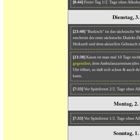
[8:44]
Freier Tag 1/2. Tage ohne Alkoho
Dienstag, 3
[23:40]
"Budzsch" ist das sächsische W
erscheint der erste sächsische Dialekt
Herkunft und dem aktuellen Gebrauch 
[23:30]
Kaum ist man mal 10 Tage nicht 
gegenüber
, dem Ambulanzzentrum (des S
Uhr öffnet, so daß sich schon & auch 
kann.
[7:33]
Vor Spätdienst 2/2. Tage ohne A
Montag, 2.
[7:33]
Vor Spätdienst 1/2. Tage ohne Al
Sonntag, 1