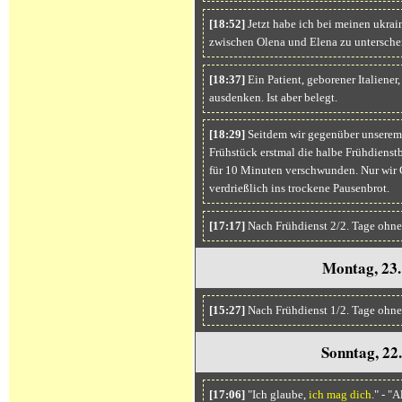
[18:52]
Jetzt habe ich bei meinen ukra
zwischen Olena und Elena zu unterscheid
[18:37]
Ein Patient, geborener Italiener
ausdenken. Ist aber belegt.
[18:29]
Seitdem wir gegenüber unserem 
Frühstück erstmal die halbe Frühdienstb
für 10 Minuten verschwunden. Nur wir 
verdrießlich ins trockene Pausenbrot.
[17:17]
Nach Frühdienst 2/2. Tage ohn
Montag, 23.
[15:27]
Nach Frühdienst 1/2. Tage ohne
Sonntag, 22
[17:06]
"Ich glaube,
ich mag dich
." - "