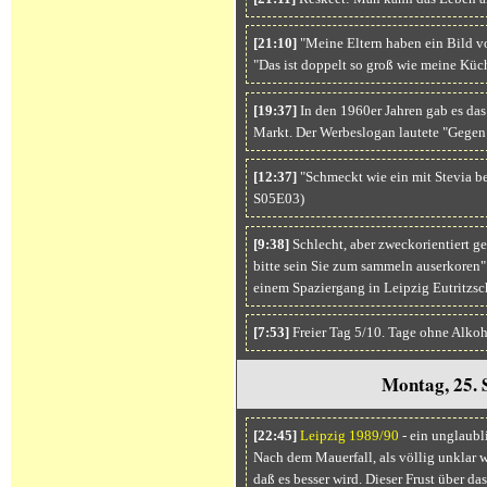
[21:10]
"Meine Eltern haben ein Bild v
"Das ist doppelt so groß wie meine Küc
[19:37]
In den 1960er Jahren gab es das
Markt. Der Werbeslogan lautete "Gegen 
[12:37]
"Schmeckt wie ein mit Stevia b
S05E03)
[9:38]
Schlecht, aber zweckorientiert ge
bitte sein Sie zum sammeln auserkoren"
einem Spaziergang in Leipzig Eutritzsc
[7:53]
Freier Tag 5/10. Tage ohne Alko
Montag, 25. 
[22:45]
Leipzig 1989/90
- ein unglaubl
Nach dem Mauerfall, als völlig unklar w
daß es besser wird. Dieser Frust über d