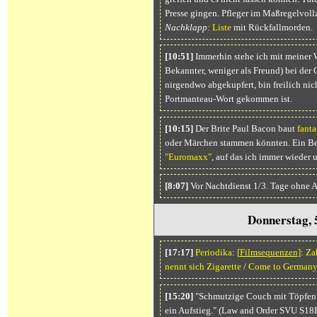
Presse gingen. Pfleger im Maßregelvollz
Nachklapp
:
Liste
mit Rückfallmorden.
[10:51]
Immerhin stehe ich mit meiner 
Bekannter, weniger als Freund) bei der 
nirgendwo abgekupfert, bin freilich nich
Portmanteau-Wort gekommen ist.
[10:15]
Der Brite Paul Bacon baut
fant
oder Märchen stammen könnten. Ein Be
"Euromaxx"
, auf das ich immer wieder
[8:07]
Vor Nachtdienst 1/3. Tage ohne 
Donnerstag, 
[17:17]
Periodika
:
[
Filmsequenzen
]
:
Za
nennt sich Zigarette
/
Come to German
[15:20]
"Schmutzige Couch mit Töpfen u
ein Aufstieg." (Law and Order SVU S18