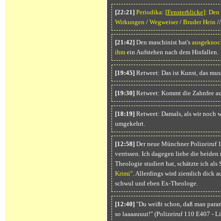
[22:21]
Periodika
:
[
Fensterblicke
]
:
Den
Wirkungen
/
Wegweiser
/
Bruder Hein
/
[21:42]
Den maschinist hat's
ausgeknoc
ihm
ein Aufstehen nach dem Hinfallen.
[19:45]
Retweet: Das ist Kunst, das mus
[19:30]
Retweet: Kommt die Zahnfee au
[18:19]
Retweet: Damals, als wir noch w
umgekehrt.
[12:58]
Der neue Münchner Polizeiruf 1
verrissen. Ich dagegen liebe die beiden
Theologie studiert hat, schätzte ich als 
Krimi"
. Allerdings wird ziemlich dick au
schwul und eben Ex-Theologe.
[12:40]
"Du weißt schon, daß man parano
so laaaauuut!" (Polizeiruf 110 E407 - Li