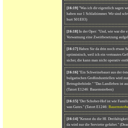
[16:19]
"Was ich dir eigentlich sagen 
haben nur 1 Schlafzimmer. Wir sind schw
hurt S01E03)
[16:18]
In der Oper: "Und, wie war die 
Vorwarnung eine Zweitbesetzung aufgeha
[16:17]
Haben Sie da drin noch etwas S
optimistisch, weil ich ein vertrautes Gef
sicher, die kann man nicht operativ ent
[16:16]
"Ein Schweinebauer aus der öst
bulgarischen Großindustriellen wird zu
Betrugsbehörde." "Das Landleben ist auc
(Tatort E1246: Bauernsterben)
[16:15]
"Der Schober-Hof ist wie Familie
was Gutes." (Tatort E1246:
Bauernsterb
[16:14]
"Kennst du die Hl. Dreifaltigkei
da wird nur die Serviette gefaltet." (De