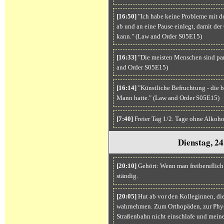
[16:50]
"Ich habe keine Probleme mit de
ab und an eine Pause einlegt, damit de
kann." (Law and Order S05E15)
[16:33]
"Die meisten Menschen sind par
and Order S05E15)
[16:14]
"Künstliche Befruchtung - die b
Mann hatte." (Law and Order S05E15)
[7:40]
Freier Tag 1/2. Tage ohne Alkoho
Dienstag, 2
[20:10]
Gehört: Wenn man freiberuflich a
ständig.
[20:05]
Hut ab vor den Kolleginnen, di
wahrnehmen. Zum Orthopäden, zur Physio
Straßenbahn nicht einschlafe und meine 