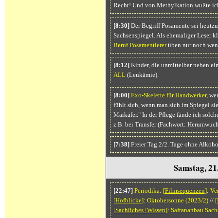
Recht! Und von Methylkation wußte ich
[8:30]
Der Begriff Posamente sei heutzu
Sachsenspiegel. Als ehemaliger Leser kla
Beruf Posamentierer
üben nur noch weni
[8:12]
Kinder, die unmittelbar neben e
ALL
(Leukämie).
[8:00]
Exo-Skelette
für Handwerker
, we
fühlt sich, wenn man sich im Spiegel sie
Maikäfer." In der Pflege fände ich solch
z.B. bei Transfer (Fachwort: Herumwuch
[7:38]
Freier Tag 2/2. Tage ohne Alkoho
Samstag, 21
[22:47]
Periodika
:
[
Filmsequenzen
]
:
Ve
[
Hofblicke
]
:
Oktobersonne (2023/2)
//
[
[
Sachliches+Wissen
]
:
Safrananbau Sach