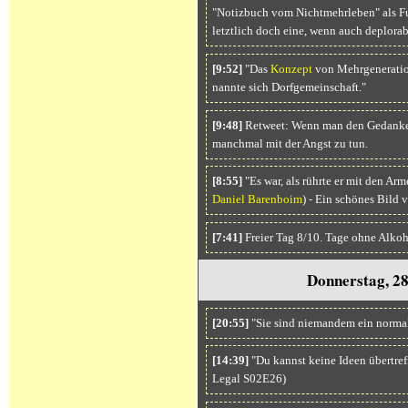
"Notizbuch vom Nichtmehrleben" als Fu
letztlich doch eine, wenn auch deplorabl
[9:52]
"Das
Konzept
von Mehrgeneratio
nannte sich Dorfgemeinschaft."
[9:48]
Retweet: Wenn man den Gedanken f
manchmal mit der Angst zu tun.
[8:55]
"Es war, als rührte er mit den Ar
Daniel Barenboim
) - Ein schönes Bild 
[7:41]
Freier Tag 8/10. Tage ohne Alkoh
Donnerstag, 2
[20:55]
"Sie sind niemandem ein normal
[14:39]
"Du kannst keine Ideen übertref
Legal S02E26)