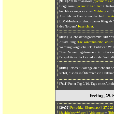
[9:10]
Am Hadrianswall (
Sycamore Gap
Bergahorn (
Sycamore Gap Tree
/ "Robi
brachte es sogar zu einer
Meldung
auf T
Austrieb des Baumstumpfes. Im
Brisant
BBC-Moderator Simon James King als "W
des Nordens"
bezeichnet
.
[8:44]
Es lebe der Algorithmus! Auf Y
Ausstellung
"Die kontaminierte Biblio
Werbung vorgeschaltet: "Entdecke Wohn
"Zwei Sammlungsformen - Bibliothek 
Perspektiven der Lesbarkeit der Welt, d
[8:08]
Retweet: Solange du nicht auf de
stehst, bist du in Österreich ein Linksrad
[7:11]
Freier Tag 9/10. Tage ohne Alkoh
Freitag, 29.
[20:52]
Periodika
:
[
Euromaxx
]
:
27.9.23
[
Sachliches+Wissen
]
:
Volocopter
//
[
Bib