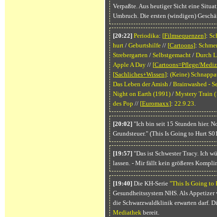
Verpaßte. Aus heutiger Sicht eine Situa
Umbruch. Die ersten (windigen) Geschä
[20:22]
Periodika
:
[
Filmsequenzen
]
:
Sch
hurt
/
Geburtshilfe
//
[
Cartoons
]
:
Schme
Strebergarten
/
Selbstgemacht
/
Durch L
Apple A Day
//
[
Cartoons=Pflege/Mediz
[
Sachliches+Wissen
]
:
(Keine) Schnapp
Das Leben der Amish
/
Brainwashed - S
Night on Earth
(1991)
/
Mystery Train
(
des Pop
//
[
Euromaxx
]
:
22.9.23
.
[20:02]
"Ich bin seit 15 Stunden hier. 
Grundsteuer." (This Is Going to Hurt S
[19:57]
"Das ist Schwester Tracy. Ich 
lassen. - Mir fällt kein größeres Kompli
[19:40]
Die KH-Serie
"This Is Going to 
Gesundheitssystem NHS. Als Appetizer v
die Schwarzwaldklinik erwarten darf. Di
Mediathek
bereit.