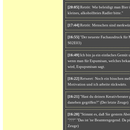
[20:05]
Retröt: Wie beleidigt man Bier i
kleines, alkoholfreies Radler bitte."
[17:44]
Retröt: Menschen sind merkwür
[16:55]
"Der neueste Fachausdruck für M
S02E03)
[16:49]
Ich bin ja ein einfaches Gemüt 
wenn man für Espumisan, welches bek
wird, Espupsmisan sagt.
[16:22]
Retweet: Noch ein bisschen meh
Motivation und ich arbeite rückwärts.
[16:21]
"Hast du deinen Kreativberater 
daneben gegriffen?" (Der letzte Zeuge)
[16:20]
"Stimmt es, daß Sie gestern Abe
"???" "Das ist 'ne Beamtengegend. Da pi
Zeuge)