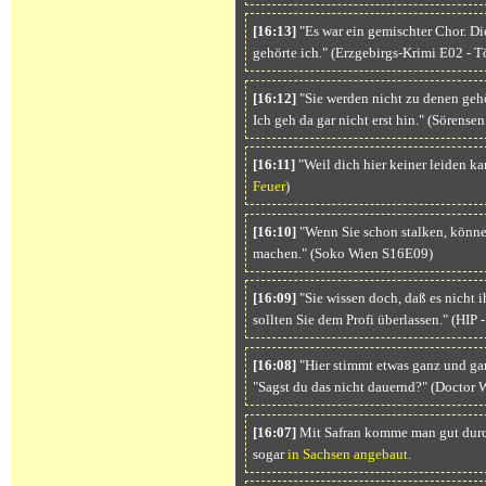
[16:13]
"Es war ein gemischter Chor. Di
gehörte ich." (Erzgebirgs-Krimi E02 - 
[16:12]
"Sie werden nicht zu denen gehö
Ich geh da gar nicht erst hin." (Sörensen
[16:11]
"Weil dich hier keiner leiden kan
Feuer
)
[16:10]
"Wenn Sie schon stalken, könne
machen." (Soko Wien S16E09)
[16:09]
"Sie wissen doch, daß es nicht i
sollten Sie dem Profi überlassen." (HIP
[16:08]
"Hier stimmt etwas ganz und gar
"Sagst du das nicht dauernd?" (Doctor
[16:07]
Mit Safran komme man gut durch
sogar
in Sachsen angebaut
.