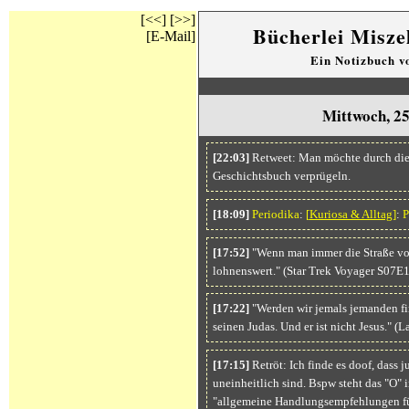
[<<]
[>>]
Bücherlei Misze
[E-Mail]
Ein Notizbuch 
Mittwoch, 2
[22:03]
Retweet: Man möchte durch die 
Geschichtsbuch verprügeln.
[18:09]
Periodika
:
[
Kuriosa & Alltag
]
:
P
[17:52]
"Wenn man immer die Straße vor s
lohnenswert." (Star Trek Voyager S07E
[17:22]
"Werden wir jemals jemanden fin
seinen Judas. Und er ist nicht Jesus." 
[17:15]
Retröt: Ich finde es doof, dass 
uneinheitlich sind. Bspw steht das "O"
"allgemeine Handlungsempfehlungen fü