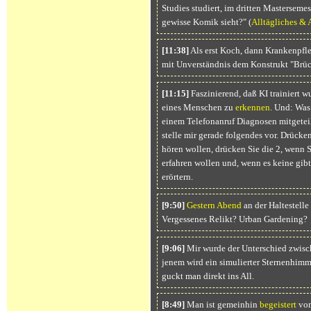
Studies studiert, im dritten Mastersemest
gewisse Komik sieht?" (
Alltägliches &
[11:38]
Als erst Koch, dann Krankenpfle
mit Unverständnis dem Konstrukt "Brü
[11:15]
Faszinierend, daß KI trainiert 
eines Menschen zu
erkennen
. Und: Wa
einem Telefonanruf Diagnosen mitgeteilt
stelle mir gerade folgendes vor. Drücken
hören wollen, drücken Sie die 2, wenn 
erfahren wollen und, wenn es keine gib
erörtern.
[9:50]
Gestern Abend
an der Haltestelle
Vergessenes Relikt? Urban Gardening?
[9:06]
Mir wurde der Unterschied zwisch
jenem wird ein simulierter Sternenhimmel
guckt man direkt ins All.
[8:49]
Man ist gemeinhin
begeistert
vom