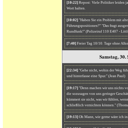
[10:22]
Repost: Viele Politiker leiden j
Wort halten.
[10:02]
"Haben Sie ein Problem mit alt
Führungspositionen?" "Das fragt ausge
Rundfunk!" (Polizeiruf 110 E407 - Litt
[7:40]
Freier Tag 10/10. Tage ohne Alko
Samstag, 30.
[22:34]
"Gehe nicht, wohin der Weg führ
und hinterlasse eine Spur." (Jean Paul)
[19:17]
"Denn machen wir uns nichts vo
die sozusagen von uns geringer Geschätz
kümmert sie nicht, was wir fühlen, wenn
schließlich vernichten können." (Thom
[19:13]
Oh Mann, wie gerne wäre ich i