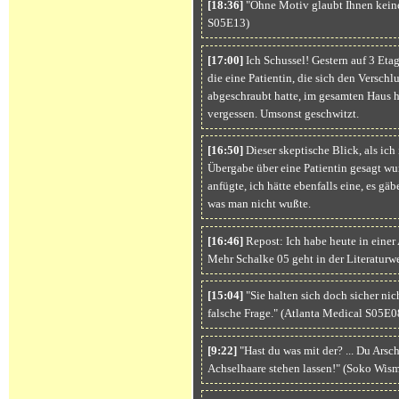
[18:36]
"Ohne Motiv glaubt Ihnen keine 
S05E13)
[17:00]
Ich Schussel! Gestern auf 3 Eta
die eine Patientin, die sich den Versch
abgeschraubt hatte, im gesamten Haus h
vergessen. Umsonst geschwitzt.
[16:50]
Dieser skeptische Blick, als ich
Übergabe über eine Patientin gesagt wur
anfügte, ich hätte ebenfalls eine, es gä
was man nicht wußte.
[16:46]
Repost: Ich habe heute in einer
Mehr Schalke 05 geht in der Literaturwe
[15:04]
"Sie halten sich doch sicher nic
falsche Frage." (Atlanta Medical S05E0
[9:22]
"Hast du was mit der? ... Du Arsch
Achselhaare stehen lassen!" (Soko Wis