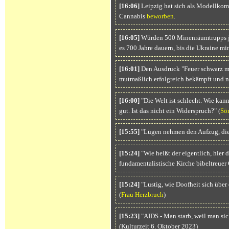
[16:06]
Leipzig hat sich als Modellkom
Cannabis
beworben
.
[16:05]
Würden 500 Minenräumtrupps je
es 700 Jahre dauern, bis die Ukraine min
[16:01]
Den Ausdruck "Feuer schwarz me
mutmaßlich erfolgreich bekämpft und n
[16:00]
"Die Welt ist schlecht. Wie kann
gut. Ist das nicht ein Widerspruch?" (
Sör
[15:55]
"Lügen nehmen den Aufzug, die 
[15:24]
"Wie heißt der eigentlich, hier d
fundamentalistische Kirche bibeltreuer C
[15:24]
"Lustig, wie Doofheit sich über
(
Frau Herzbruch
)
[15:23]
"AIDS - Man starb, weil man sich
(Kulturzeit 6. Oktober 2023)