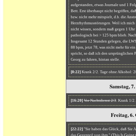
aufgestanden, etwas Journale und 1 Fol
Bett. Erst überhaupt nicht begriffen, d
bzw. nicht mehr mitspielt, d.h. die Ans
Herzrhythmusstörungen. Weil ich mich s
nicht wissen, sondern maß gegen 1 Uhr n
pathologisch bei > 125 bpm blieb. Nach
Insgesamt 12 Stunden gelegen, die LWS 
88 bpm, jetzt 78, was nicht mehr für e
spricht, so daß ich den ursprünglichen P
Georg zu fahren, hintan stelle.
[8:22]
Krank 2/2. Tage ohne Alkohol: 2
Samstag, 7
[16:20]
Vor Nachtdienst 2/3
. Krank 1/2
Freitag, 6
[22:22]
"Sie haben das Glück, daß Sie 
das Gegenteil von ihm." (This Is Going