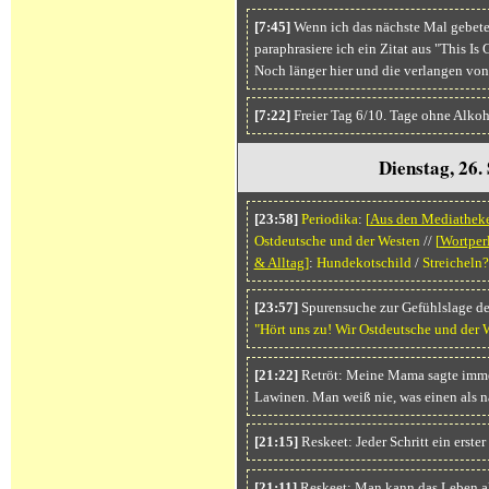
[7:45]
Wenn ich das nächste Mal gebeten
paraphrasiere ich ein Zitat aus "This Is
Noch länger hier und die verlangen von
[7:22]
Freier Tag 6/10. Tage ohne Alkoh
Dienstag, 26
[23:58]
Periodika
:
[
Aus den Mediathek
Ostdeutsche und der Westen
//
[
Wortper
& Alltag
]
:
Hundekotschild
/
Streicheln?
[23:57]
Spurensuche zur Gefühlslage de
"Hört uns zu! Wir Ostdeutsche und der 
[21:22]
Retröt: Meine Mama sagte immer
Lawinen. Man weiß nie, was einen als nä
[21:15]
Reskeet: Jeder Schritt ein erste
[21:11]
Reskeet: Man kann das Leben al