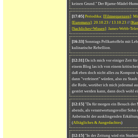
keinen Grund." Der Bjarne-Mädel-Humor
[17:05]
Periodika
:
[
Filmsequenzen
]
:
Mi
[
Euromaxx
]
:
20.10.23
/
13.10.23
//
[
Kur
[
Sachliches+Wissen
]
:
James-Webb-Tele
[16:33]
Sonntags Pellkartoffeln mit Lebe
kulinarische Rebellion.
[12:31]
Da ich mich vor einiger Zeit für
einem Blog las ich von einem kritischen
daß eben doch nicht alles zu Kompost w
dann "verfeinert" würden, also zu Stau
die Rede, worüber ich mich jedesmal 
gestört werden kann, dann doch wohl ei
[12:15]
"Da für morgen ein Besuch der M
abends, als verantwortungsvoller Sohn o
Anbetracht der ausklingenden Erkältun
(
Alltägliches & Ausgedachtes
)
[12:15]
"In der Zeitung wird ein Studen