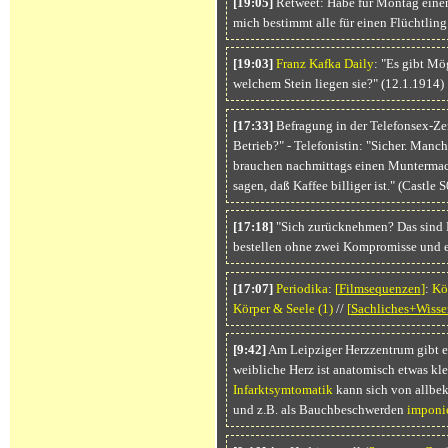
[19:05]
Retweet: Habe für Montag einen
mich bestimmt alle für einen Flüchtling
[19:03]
Franz Kafka Daily
: "Es gibt Mö
welchem Stein liegen sie?" (12.1.1914)
[17:33]
Befragung in der Telefonsex-Zen
Betrieb?" - Telefonistin: "Sicher. Manc
brauchen nachmittags einen Muntermache
sagen, daß Kaffee billiger ist." (Castle
[17:18]
"Sich zurücknehmen? Das sind P
bestellen ohne zwei Kompromisse und 
[17:07]
Periodika
:
[
Filmsequenzen
]
:
Kö
Körper & Seele (1)
//
[
Sachliches+Wisse
[9:42]
Am Leipziger Herzzentrum gibt e
weibliche Herz ist anatomisch etwas kle
Infarktsymtomatik
kann sich von allbek
und z.B. als Bauchbeschwerden
imponi