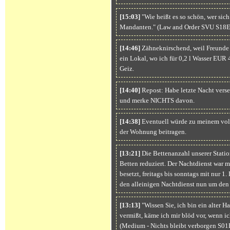
[15:03]
"Wie heißt es so schön, wer sich 
Mandanten." (Law and Order SVU S18
[14:46]
Zähneknirschend, weil Freunde s
ein Lokal, wo ich für 0,2 l Wasser EUR 
Geiz.
[14:40]
Repost: Habe letzte Nacht verse
und merke NICHTS davon.
[14:38]
Eventuell würde zu meinem voll
der Wohnung beitragen.
[13:21]
Die Bettenanzahl unserer Statio
Betten reduziert. Der Nachtdienst war m
besetzt, freitags bis sonntags mit nur 1.
den alleinigen Nachtdienst nun um den
[13:13]
"Wissen Sie, ich bin ein alter H
vermißt, käme ich mir blöd vor, wenn ic
(Medium - Nichts bleibt verborgen S01