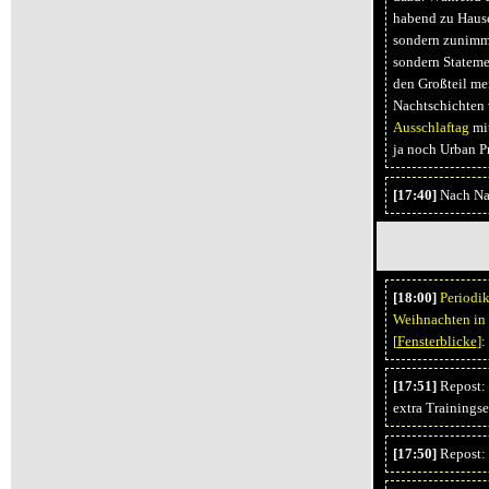
habend zu Hause
sondern zunimmt.
sondern Stateme
den Großteil mei
Nachtschichten 
Ausschlaftag
mit
ja noch Urban P
[17:40]
Nach Nac
[18:00]
Periodi
Weihnachten in 
[
Fensterblicke
]
:
[17:51]
Repost: 
extra Trainingse
[17:50]
Repost: 