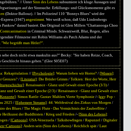
engebühren." // Unter
Sinn des Lebens
subsumiere ich kluge Aussagen und
Wegweisungen auf der Sinnsuche. Erfüllungs- und Glücksmomente gibt es
ten
(Doktor Ballouz). // Im Polizeiruf 110 "Bonnys Blues" wird der
-Express (1947)
angestimmt
. Wer weiß schon, daß Udo Lindenbergs
 Pankow" darauf basiert. Das Original ist Glen Millers "Chattanooga Choo
Comicanimation
in Criminal Minds. Schwarzweiß, Blut, Regen, alles
egendäre Filmszene mit Robin Williams als Patch Adams und der
.
"Wie begrüßt man Hitler?"
.
h sehe doch nicht etwa maskulin aus?" Becky: "Sie haben Reize, Coach,
as Geschlecht hinaus gehen." (Glee S05E07)
ka
:
Rekapitulation
//
[
Psychologie
]
:
Warum lieben wir Horror?
/
[
Wissen
]
:
r Grenzen?
/
[
Literatur
]
:
Die Brüder Grimm
/
Tolkien: Herr der Worte, Herr
lturgeschichte
]
:
Renaissance - Glanz und Gewalt einer Epoche (3/3)
/
lanz und Gewalt einer Epoche (2/3)
/
Renaissance - Glanz und Gewalt einer
Konzerte
]
:
Simon Rattle- Gustav Mahlers Vierte Symphonie
/-
Iggy Pop -
dau 2025
/
[
Ephemere Streams]
:
44. Weltfestival des Zirkus von Morgen
/
tro des Blues
/
The Magic Flute - Das Vermächtnis der Zauberflöte
/
e Heilkunst der Buddhisten
/
Krieg und Frieden
/-
[
Sinn des Lebens
]
:
logen
/
[
Cartoons
]
:
USA-Venezuela
/
Talkshowfragen
/
Rapunzel
/
Digitaler
en=Cartoons
]
:
Anders sein
(Sinn des Lebens)
/
Reichlich spät
/
Laut