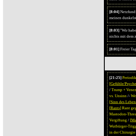
[8:04]
Netzfund: 
meinen dunkelst
[8:03]
"Wir hab
nichts mit dem 
[8:01]
Freier Tag
[21:25]
Periodi
[
Gefühle/Psych
/
Trump + Venez
vs. Unsinn
/-
Wer
[
Sinn des Leben
[
Rants
]
Rant ge
Mastodon-Thre
Vergiftung
/
[
Me
Wutbürger-Trigg
in der Chirurgie