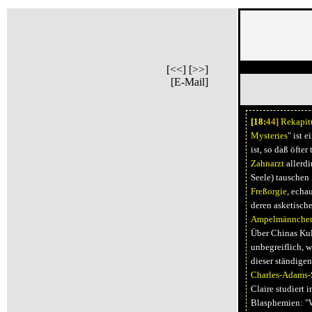
[<<]
[>>]
[E-Mail]
[18:
44]
Rekapit
Mysteries
" ist 
ist, so daß öft
Zahnarzt
allerdi
Seele) tauschen
Freßorgie
, echa
deren asketische
Ampelmännche
Über Chinas Kult
unbegreiflich, 
dieser ständige
Charles-Adams-
Claire studiert 
Blasphemien: "