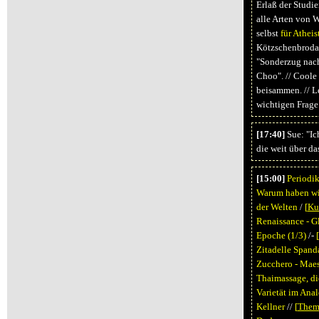
Erlaß der Studi
alle Arten von 
selbst
für Atheis
Kötzschenbroda
"Sonderzug nach
Choo". // Coole
beisammen. // L
wichtigen Frage
[17:40]
Sue: "Ic
die weit über d
[15:00]
Periodi
Warum haben wi
der Welten
/
[
Ku
Renaissance - G
Epoche (1/3)
/-
[
Zitadelle Span
Zucchero - Maes
Thaimassage, di
Varietät im Ana
Kellner
//
[
Them