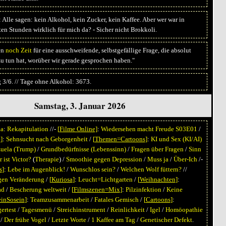
Alle sagen: kein Alkohol, kein Zucker, kein Kaffee. Aber wer war in
en Stunden wirklich für mich da? - Sicher nicht Brokkoli.
en
noch Zeit
für eine ausschweifende, selbstgefällige Frage, die absolut
zu tun hat, worüber wir gerade gesprochen haben."
 3/6. // Tage ohne Alkohol: 3673.
Samstag, 3. Januar 2026
ka
:
Rekapitulation
//-
[
Filme Online]
:
Wiedersehen macht Freude S03E01
/
e
]
:
Sehnsucht nach Geborgenheit
/
[
Themen=Cartoons
]
:
KI und Sex
(KI/AI)
uela
(Trump)
/
Grundbedürfnisse
(Lebenssinn)
/
Fragen über Fragen
/
Sinn
 ist Victor?
(
Therapie
) /
Smoothie gegen Depression
/
Muss ja
/
Über-Ich
/-
s
]
:
Lebe im Augenblick!
/
Wunschlos sein?
/
Welchen Wolf füttern?
//
gen Veränderung
/
[
Kuriosa
]
:
Leucht=Lichtgarten
/
[
Weihnachten
]
:
ad
/
Bescherung weltweit
/
[
Filmszenen=Mix
]
:
Pilzinfektion
/
Keine
inSosein
]
:
Teamzusammenarbeit
/
Fatales Gemisch
/
[
Cartoons
]
:
ertest
/
Tagesmenü
/
Streichinstrument
/
Reinlichkeit
/
Igel
/
Homöopathie
/
Der frühe Vogel
/
Letzte Worte
/
1 Kaffee am Tag
/
Genetischer Defekt
.