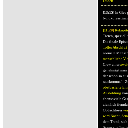
Duden
.
[13:15]
In Glee 
Nordkoreastimmu
[11:
29]
Rekapit
Tieren, speziel
Die finale Episo
Toller Abschluß
normale Mensche
menschliche Vie
Crew einer
zwei
genehmigt man si
der schon so aus
rauskommt." - 
obstbasierte Er
Ausbildung
von 
ebensoviele Gesc
ziemlich fremdar
Obdachloser
vor
wird Nacht, Seno
dem Trend, sich
Szene aus "Profe