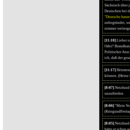
Sächsisch über 
Deutschen bei de
"Deutsche hasse
unbegründet, we
nimmer weiterg
[11:18]
Lieber ni
Oder? Brandkata
Politischer Ansc
ich, daß der ges
[11:17]
Heiraten 
können. (Heinz
[8:07]
Netzfund: 
unzufrieden.
[8:06]
"Mein Vor
(KriegundFreita
[8:05]
Netzfund: 
hätte er schon a