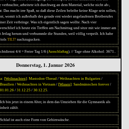
 verbrachte, arbeitete ich durchweg an dem Material, welche nicht ab-,
 Das macht irre Spaß, so daß diese Zeilen beleibe keine Klage sein sollen,
nt, womit ich außerhalb des gerade erst wieder angelaufenen Brotberufes
ner Zeit verbringe. Was ich eigentlich sagen wollte. Nach vier
verschlief ich heute ein Treffen am Nachmittag und sitze mit wie immer am
 Jetlag herum und verbummle die Stunden, weil völlig verpeilt. Ich habe
riols
TILT!
nachzugucken.
htdienst 4/4 = Freier Tag 1/6 (
Ausschlaftag
). // Tage ohne Alkohol: 3671..
Donnerstag, 1. Januar 2026
ka
:
[
Weihnachten
]
:
Mastodon-Thread
/
Weihnachten in Bulgarien
/
Brasilien
/
Weihnachten in Vietnam
/
[
Wissen
]
:
Sandmännchen forever
/
01.01.26
/
31.12.25
/
30.12.25
.
Ich bin jetzt in einem Alter, in dem das Umziehen für die Gymnastik als
inheit zählt.
Schlaf ist auch eine Form von Gehirnwäsche.