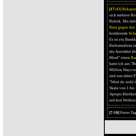
[17:
43]
Rekapit
sich mehrere R
Rubrik. Mit dabe
Rant gegen den
berührende
Sche
Es ist ein Bank
Krebsmedizin in
der Autofahrt ü
Mord" einen
Ra
hatte ich aus "
Million Ways to
und was dabei F
"Wirst du wohl d
Skala von 1 bis 
Apropo Kleriker.
solchen Werbun
[7:10]
Freier Tag