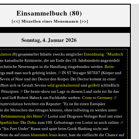
Einsammelbuch (80)
[<<]
Miszellen eines Monomanen
[>>]
Sonntag, 4. Januar 2026
ulation
(6) gesammelter Inhalte zwecks möglicher
Einordnung
:
"Murdoch
eine kanadische Krimiserie, die am Ende des 19. Jahrhunderts angesiedelt
er technische Neuerungen in die Handlung eingebunden werden.
Beim
ngs muß man noch gehörig leiden. // IN ST Voyager S07E07 (Körper und
 Seven of Nine und der Doctor den Körper. Der Doctor kommt zu einer
uffiert sich in Gestalt Sevens
wild gestikulierend
und
geißelt
schließlich
 Prinzipien. // Die heute-show zur Lage in diesem Land sieht rot für das
n
und ließ Robert Habeck um Fachkräfte werben:
Come to Germany
. //
urrevolution berichtet ein Reporter: "Es ist für einen Europäer
wie die Menschen das ertragen können, ohne tollwütig zu werden unter
n
Behämmerung des Hirns
" // Loriot und Diogenes-Verleger Keel mit einer
Sparbüchse
. Die
Doku
zum 100. Geburtstags von Loriot ist noch online. //
in "Six Feet Under" Kunst und spart beim Gotik-Bashing nicht mit
Wenn du auf einen
blutenden Jesus
kotzt, hast du vielleicht die Chance auf