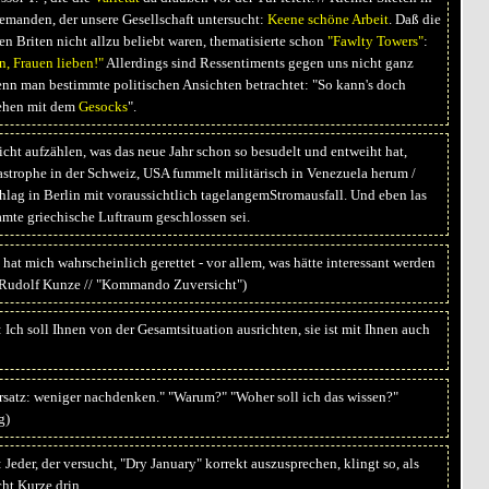
jemanden, der unsere Gesellschaft untersucht:
Keene schöne Arbeit
. Daß die
n Briten nicht allzu beliebt waren, thematisierte schon
"Fawlty Towers"
:
n, Frauen lieben!"
Allerdings sind Ressentiments gegen uns nicht ganz
nn man bestimmte politischen Ansichten betrachtet: "So kann's doch
ehen mit dem
Gesocks
".
cht aufzählen, was das neue Jahr schon so besudelt und entweiht hat,
strophe in der Schweiz, USA fummelt militärisch in Venezuela herum /
hlag in Berlin mit voraussichtlich tagelangemStromausfall. Und eben las
amte griechische Luftraum geschlossen sei.
hat mich wahrscheinlich gerettet - vor allem, was hätte interessant werden
 Rudolf Kunze // "Kommando Zuversicht")
Ich soll Ihnen von der Gesamtsituation ausrichten, sie ist mit Ihnen auch
satz: weniger nachdenken." "Warum?" "Woher soll ich das wissen?"
g)
Jeder, der versucht, "Dry January" korrekt auszusprechen, klingt so, als
cht Kurze drin.