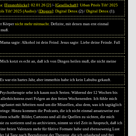
ka
:
[
Fensterblicke
]
:
02.01.26
[2]
/-
[
Gesellschaft
]
:
Urban Priols Tilt! 2025
ols Tilt! 2025 (Audio)
/
[
Drogen
]
:
Digital Detox
(2) /
Digital Detox
(1).
r Körper
nicht mehr mitmacht
. Defizite, mit denen man erst einmal
 muß.
Mama sagte: Alkohol ist dein Feind. Jesus sagte: Liebe deine Feinde. Fall
Mich kotzt es echt an, daß ich von Dingen heilen muß, die nicht meine
Es war ein hartes Jahr, aber immerhin habe ich kein Labubu gekauft.
 Psychotherapie sehe ich kaum noch Serien. Während der 12 Wochen bis
allerhöchstens zwei Folgen an den freien Wochenenden. Ich fühle mich
usgelastet mit Arbeiten rund um die Miszellen, also dem, was ich tagtäglich
 bringe. Hinzu kommen die Podcasts, die ich nicht einmal ansatzweise zur
en schaffe. Bilder, Cartoons und all die Quellen zu sichten, die mich
sie zu sortieren und zu archivieren, nimmt so viel Zeit in Anspruch, daß ich
eine freien Valenzen mehr für fiktive Formate habe und ebensowenig Lust
er 14 Tage nach Beendigung der Therapie, die ich urlaubend und frei