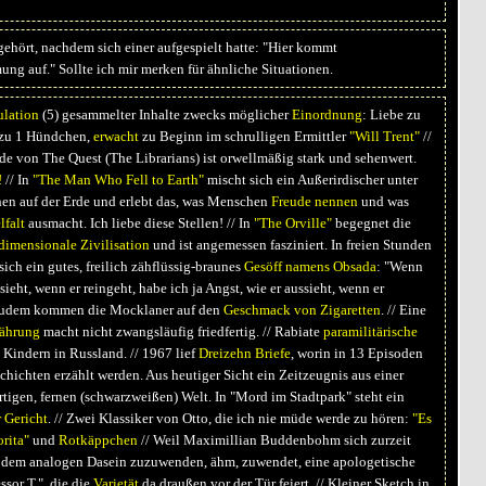
gehört, nachdem sich einer aufgespielt hatte: "Hier kommt
ng auf." Sollte ich mir merken für ähnliche Situationen.
ulation
(5) gesammelter Inhalte zwecks möglicher
Einordnung
: Liebe zu
l zu 1 Hündchen,
erwacht
zu Beginn im schrulligen Ermittler
"Will Trent"
//
de von The Quest (The Librarians) ist orwellmäßig stark und sehenwert.
!
// In
"The Man Who Fell to Earth"
mischt sich ein Außerirdischer unter
n auf der Erde und erlebt das, was Menschen
Freude nennen
und was
lfalt
ausmacht. Ich liebe diese Stellen! // In
"The Orville"
begegnet die
dimensionale Zivilisation
und ist angemessen fasziniert. In freien Stunden
ch ein gutes, freilich zähflüssig-braunes
Gesöff namens Obsada
: "Wenn
sieht, wenn er reingeht, habe ich ja Angst, wie er aussieht, wenn er
Zudem kommen die Mocklaner auf den
Geschmack von Zigaretten
. // Eine
nährung
macht nicht zwangsläufig friedfertig. // Rabiate
paramilitärische
Kindern in Russland. // 1967 lief
Dreizehn Briefe
, worin in 13 Episoden
hichten erzählt werden. Aus heutiger Sicht ein Zeitzeugnis aus einer
tigen, fernen (schwarzweißen) Welt. In "Mord im Stadtpark" steht ein
 Gericht
. // Zwei Klassiker von Otto, die ich nie müde werde zu hören:
"Es
rita"
und
Rotkäppchen
// Weil Maximillian Buddenbohm sich zurzeit
 dem analogen Dasein zuzuwenden, ähm, zuwendet, eine apologetische
ssor T.", die die
Varietät
da draußen vor der Tür feiert. // Kleiner Sketch in