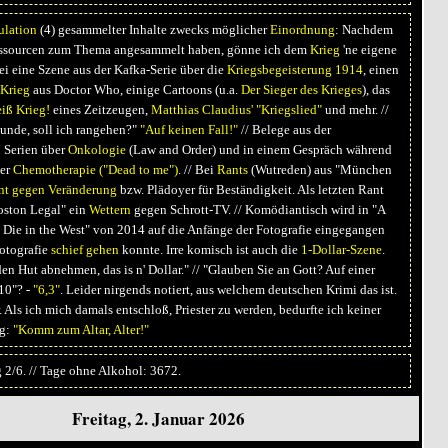
ulation
(4) gesammelter Inhalte zwecks möglicher
Einordnung
: Nachdem
essourcen zum Thema angesammelt haben, gönne ich dem
Krieg
'ne eigene
i eine Szene aus der Kafka-Serie über die
Kriegsbegeisterung 1914
, einen
 Krieg
aus Doctor Who, einige Cartoons (u.a.
Der Sieger des Krieges
), das
iß Krieg!
eines Zeitzeugen,
Matthias Claudius' "Kriegslied"
und mehr. //
kunde, soll ich rangehen?"
"Auf keinen Fall!"
// Belege aus der
 Serien über
Onkologie
(Law and Order) und in einem Gespräch während
ber
Chemotherapie
("Dead to me")
. // Bei
Rants
(Wutreden) aus "München
nt gegen Veränderung
bzw. Plädoyer für Beständigkeit. Als letzten Rant
Boston Legal" ein
Wettern
gegen Schrott-TV. // Komödiantisch wird in "A
 Die in the West" von 2014 auf die Anfänge der Fotografie eingegangen
otografie
schief gehen
konnte. Irre komisch ist auch die
1-Dollar-Szene
.
en Hut abnehmen, das is n' Dollar." // "Glauben Sie an Gott? Auf einer
10"? -
"6,3"
. Leider nirgends notiert, aus welchem deutschen Krimi das ist.
 Als ich mich damals entschloß, Priester zu werden, bedurfte ich keiner
g:
"Komm zum Altar, Alter!"
 2/6. // Tage ohne Alkohol: 3672.
Freitag, 2. Januar 2026