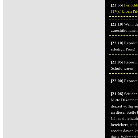
[23:55]
Periodi
(TV)
/
Urban Pri
[22:10]
Wenn de
zurechtkommen
[22:10]
Repost: 
erledigt. Prost!
[22:05]
Repost: 
Schuld waren.
[22:00]
Repost: 
[21:06]
Seit der
Mitte Dezember 
derzeit völlig a
an dieser Stelle
Gänze durchzuhör
bereichern, und 
abseits davon k
dazu. Während d