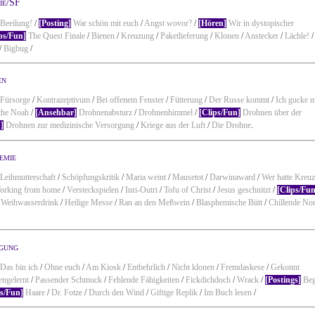
ie/SF
Beeilung!
/
[Posting]
War schön mit euch
/
Angst wovor?
/
[Hören]
Wir in dystopischer
ps/Fun]
The Quest Finale
/
Bienen
/
Kreuzung
/
Paketlieferung
/
Klonen
/
Anstecker
/
Lächle!
/
/
Bigbug
/
en
Fürsorge
/
Kontrazeptivum
/
Bei offenem Fenster
/
Fütterung
/
Der Russe kommt
/
Ich gucke n
che Noah
/
[Ansehbar]
Drohnenabsturz
/
Drohnenhimmel
/
[Clips/Fun]
Drohnen über der
]
Drohnen zur medizinische Versorgung
/
Kriege aus der Luft
/
Die Drohne
.
emie
Leihmutterschaft
/
Schöpfungskritik
/
Maria weint
/
Mausetot
/
Darwinaward
/
Wer hatte Kreu
orking from home
/
Versteckspielen
/
Inri-Outri
/
Tofu of Christ
/
Jesus geschnitzt
/
[Clips/Fun
/
Weihwasserdrink
/
Heilige Messe
/
Ran an den Meßwein
/
Blasphemische Bütt
/
Chillende No
igung
Das bin ich
/
Ohne euch
/
Am Kiosk
/
Entbehrlich
/
Nicht klonen
/
Fremdaskese
/
Gekonnt
ngelernt
/
Passender Schmuck
/
Fehlende Fähigkeiten
/
Fickdichdoch
/
Wrack
/
[Postings]
Beg
ps/Fun]
Haare
/
Dr. Fotze
/
Durch den Wind
/
Giftige Replik
/
Im Buch lesen
/