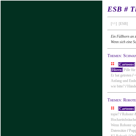
ESB # T
[^^]
[ESB]
Ein Füllhorn an 
Wenn sich eine S
Themen: Schwa
[Cartoons]
[Hören]
Pille fü
Er hat getreten
/
=
Anfang und End
wie bitte?
/
Händ
Themen: Robot
[Cartoons]
topie?
/
Roboter 
Hochzeitsbräuch
Wenn Roboter sp
Datensätze
/
Pupp
KI-Robotik
/
Ord