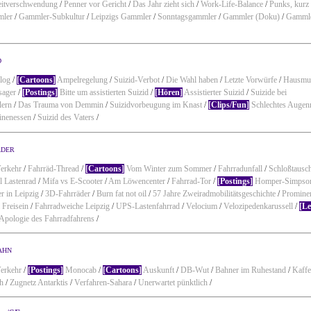
eitverschwendung
/
Penner vor Gericht
/
Das Jahr zieht sich
/
Work-Life-Balance
/
Punks, kurz
ler
/
Gammler-Subkultur
/
Leipzigs Gammler
/
Sonntagsgammler
/
Gammler (Doku)
/
Gamml
d
log
/
[Cartoons]
Ampelregelung
/
Suizid-Verbot
/
Die Wahl haben
/
Letzte Vorwürfe
/
Hausmu
sager
/
[Postings]
Bitte um assistierten Suizid
/
[Hören]
Assistierter Suizid
/
Suizide bei
lern
/
Das Trauma von Demmin
/
Suizidvorbeugung im Knast
/
[Clips/Fun]
Schlechtes Auge
inenessen
/
Suizid des Vaters
/
äder
erkehr
/
Fahrräd-Thread
/
[Cartoons]
Vom Winter zum Sommer
/
Fahrradunfall
/
Schloßtausc
l Lastenrad
/
Mifa vs E-Scooter
/
Am Löwencenter
/
Fahrrad-Tor
/
[Postings]
Homper-Simpso
r in Leipzig
/
3D-Fahrräder
/
Burn fat not oil
/
57 Jahre Zweiradmobilitätsgeschichte
/
Promine
Freisein
/
Fahrradweiche Leipzig
/
UPS-Lastenfahrrad
/
Velocium
/
Velozipedenkarussell
/
[Le
Apologie des Fahrradfahrens
/
ahn
erkehr
/
[Postings]
Monocab
/
[Cartoons]
Auskunft
/
DB-Wut
/
Bahner im Ruhestand
/
Kaffe
ch
/
Zugnetz Antarktis
/
Verfahren-Sahara
/
Unerwartet pünktlich
/