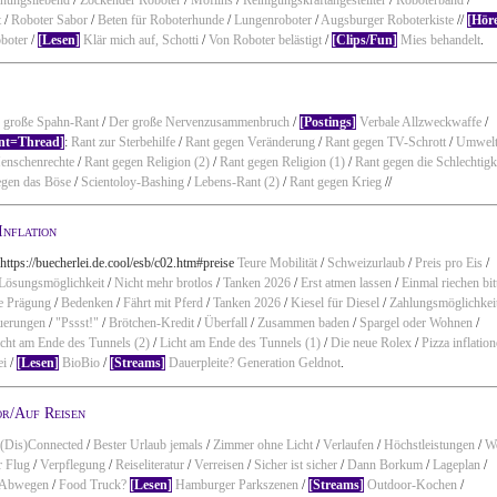
t
/
Roboter Sabor
/
Beten für Roboterhunde
/
Lungenroboter
/
Augsburger Roboterkiste
//
[Hör
boter
/
[Lesen]
Klär mich auf, Schotti
/
Von Roboter belästigt
/
[Clips/Fun]
Mies behandelt
.
 große Spahn-Rant
/
Der große Nervenzusammenbruch
/
[Postings]
Verbale Allzweckwaffe
/
nt=Thread]
:
Rant zur Sterbehilfe
/
Rant gegen Veränderung
/
Rant gegen TV-Schrott
/
Umwelt
Menschenrechte
/
Rant gegen Religion (2)
/
Rant gegen Religion (1)
/
Rant gegen die Schlechtigk
egen das Böse
/
Scientoloy-Bashing
/
Lebens-Rant
(2)
/
Rant gegen Krieg
//
Inflation
https://buecherlei.de.cool/esb/c02.htm#preise
Teure Mobilität
/
Schweizurlaub
/
Preis pro Eis
/
Lösungsmöglichkeit
/
Nicht mehr brotlos
/
Tanken 2026
/
Erst atmen lassen
/
Einmal riechen bit
e Prägung
/
Bedenken
/
Fährt mit Pferd
/
Tanken 2026
/
Kiesel für Diesel
/
Zahlungsmöglichkei
uerungen
/
"Pssst!"
/
Brötchen-Kredit
/
Überfall
/
Zusammen baden
/
Spargel oder Wohnen
/
icht am Ende des Tunnels (2)
/
Licht am Ende des Tunnels (1)
/
Die neue Rolex
/
Pizza inflation
ei
/
[Lesen]
BioBio
/
[Streams]
Dauerpleite? Generation Geldnot
.
r/Auf Reisen
(Dis)Connected
/
Bester Urlaub jemals
/
Zimmer ohne Licht
/
Verlaufen
/
Höchstleistungen
/
W
r Flug
/
Verpflegung
/
Reiseliteratur
/
Verreisen
/
Sicher ist sicher
/
Dann Borkum
/
Lageplan
/
 Abwegen
/
Food Truck?
[Lesen]
Hamburger Parkszenen
/
[Streams]
Outdoor-Kochen
/