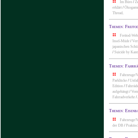
Im Büro
/
Z
erklärt
/
Ökogamm
Thread
.
Themen: Freito
Freitod-Web
Insel-Müde
/
Ver
japanischen Schü
/
Suicide by Kant
Themen: Fahrr
Fahrzeuge/V
Parklücke
/
Unfal
Edition
/
Fahrräde
aufgehängt
/
Vom 
Fahrradverkehr
/
Themen: Eisenb
Fahrzeuge/V
der DB
/
Praktis