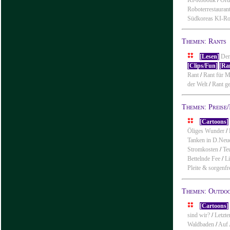
Roboterrestauran
Südkoreas KI-Ro
Themen: Rants
[Lesen]
Der
[Clips/Fun]
[Ra
Rant
/
Rant für 
der Welt
/
Rant g
Themen: Preise/
[Cartoons]
Öliges Wunder
/
Tanken in D.Neu
Stromkosten
/
Te
Bettelnde Fee
/
L
Pleite & sorgenfr
Themen: Outdoo
[Cartoons]
sind wir?
/
Letzte
Waldbaden
/
Auf