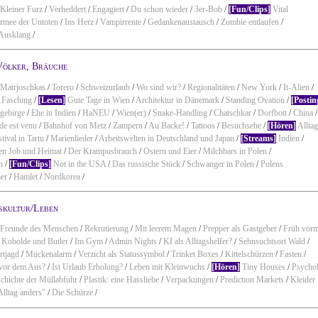
Kleiner Furz
/
Verheddert
/
Engagiert
/
Du schon wieder
/
3er-Bob
/
[Fun/Clips]
Vital
rmee der Untoten
/
Ins Herz
/
Vampirrente
/
Gedankenaustausch
/
Zombie entlaufen
/
 Ausklang
/
Völker, Bräuche
Matrjoschkas
/
Torero
/
Schweizurlaub
/
Wo sind wir?
/
Regionalitäten
/
New York
/
It-Alien
/
r Fasching
/
[Lesen]
Gute Tage in Wien
/
Architektur in Dänemark
/
Standing Ovation
/
[Postin
gebirge
/
Ehe in Indien
/
HaNEU
/
Wien(er)
/
Snake-Handling
/
Chatschkar
/
Dorfbott
/
China
/
de est venu
/
Bahnhof von Metz
/
Zampern
/
Au Backe!
/
Tattoos
/
Besuchsehe
/
[Hören]
Alltag
tival in Tartu
/
Marienlieder
/
Arbeitswelten in Deutschland und Japan
/
[Streams]
Indien
/
n Job und Heimat
/
Der Krampusbrauch
/
Ostern und Eier
/
Milchbars in Polen
/
n
/
[Fun/Clips]
Not in the USA
/
Das russische Stück
/
Schwanger in Polen
/
Polens
mer
/
Hamlet
/
Nordkorea
/
skultur/Leben
Freunde des Menschen
/
Rekrutierung
/
Mit leerem Magen
/
Prepper als Gastgeber
/
Früh vor
Kobolde und Butler
/
Im Gym
/
Admin Nights
/
KI als Alltagshelfer?
/
Sehnsuchtsort Wald
/
rtjagd
/
Mückenalarm
/
Verzicht als Statussymbol
/
Trinket Boxes
/
Kittelschürzen
/
Fasten
/
or dem Aus?
/
Ist Urlaub Erholung?
/
Leben mit Kleinwuchs
/
[Hören]
Tiny Houses
/
Psycho
chichte der Müllabfuhr
/
Plastik: eine Hassliebe
/
Verpackungen
/
Prediction Markets
/
Kleider
Alltag anders"
/
Die Schürze
/