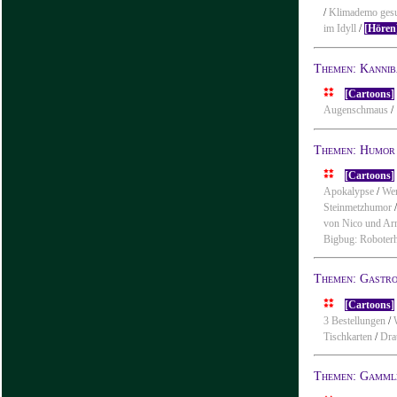
/
Klimademo ges
im Idyll
/
[Hören
Themen: Kannib
[Cartoons]
Augenschmaus
/
Themen: Humor
[Cartoons]
Apokalypse
/
We
Steinmetzhumor
von Nico und Ar
Bigbug: Roboter
Themen: Gastro
[Cartoons]
3 Bestellungen
/
Tischkarten
/
Dra
Themen: Gamml