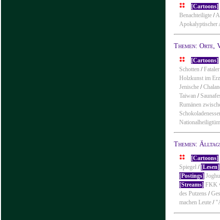
[Cartoons]
Benachteiligte
/
A
Apokalyptischer
Themen: Orte, 
[Cartoons]
Schotten
/
Fatale
Holzkunst im Erz
Jenische
/
Chalan
Taiwan
/
Saunafes
Rumänen zwische
Schokoladenesse
Nationalheiligtü
Themen: Älltag
[Cartoons]
Spiegel
/
[Lesen]
[Postings]
Joghu
[Streams]
FKK v
des Putzens
/
Ges
machen Leute
/
"