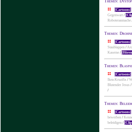
Themen: Dystop
[Cartoons]
Gegenwart
/
[Cli
Roboteranmache
Themen: Drohn
[Cartoons]
Staublappen
/
Ar
Kaserne
/
[Hören
Themen: Blasph
[Cartoons]
Ikea-Kruzifix
/
W
Blutender Jesus
/
Themen: Beleid
[Cartoons]
bewerben
/
Kenne
beleidigen
/
[Cli