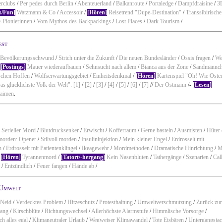
erclubs
/
Per pedes durch Berlin
/
Abenteuerland
/
Balkanroute
/
Portaledge
/
Dampfdraisine
/
3
s/Fun]
Watzmann & Co
/
Accessoir
/
[Hören]
Reisetrend "Dupe-Destination"
/
Transsibirische
e-Pionierinnen
/
Vom Mythos des Backpackings
/
Lost Places
/
Dark Tourism
/
est
Bevölkerungsschwund
/
Strich unter die Zukunft
/
Die neuen Bundesländer
/
Ossis fragen
/
We
/
[Postings]
Mauer wiederaufbauen
/
Sehnsucht nach allem
/
Bianca aus der Zone
/
Sandmännc
lschen Hoffen
/
Wolfserwartungsgebiet
/
Einheitsdenkmal
/
[Hören]
Kartenspiel "Oh! Wie Oste
s glücklichste Volk der Welt": [1]
/
[2]
/
[3]
/
[4]
/
[5]
/
[6]
/
[7]
//
Der Ostmann
/-
[Lesen]
laimen
.
]
Serieller Mord
/
Blutdrucksenker
/
Erwischt
/
Kofferraum
/
Gerne basteln
/
Ausmisten
/
Hüter 
morden: Opener
/
Stilvoll morden
/
Insulininjektion
/
Mein kleiner Engel
/
Erdrosselt mit
h
/
Erdrosselt mit Patientenklingel
/
Ikeagewehr
/
Mordmethoden
/
Dramatische Hinrichtung
/
M
-
[Hören]
Tyrannenmord
/
[Tatort/-hergang]
Kein Nasenbluten
/
Tathergänge
/
Szenarien
/
Cal
?
/
Entzündlich
/
Feuer fangen
/
Hände ab
/
/Umwelt
Neid
/
Verdecktes Problem
/
Hitzeschutz
/
Protesthaltung
/
Umweltverschmutzung
/
Zurück zu
gang
/
Kirschblüte
/
Richtungswechsel
/
Allerhöchste Alarmstufe
/
Himmlische Vorsorge
/
h alles egal
/
Klimaneutraler Urlaub
/
Wegweiser Klimawandel
/
Tote Eisbären
/
Untergangsja