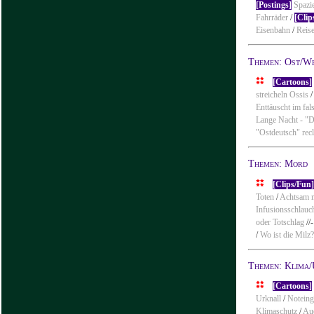
[Postings]
Spazi
Fahrräder
/
[Clip
Eisenbahn
/
Reis
Themen: Ost/W
[Cartoons]
streicheln Ossis
Enttäuscht im fa
Lange Nacht - "Da
"Ostdeutsch" rec
Themen: Mord
[Clips/Fun
Toten
/
Achtsam 
Infusionsschlauc
oder Totschlag
//
/
Wo ist die Milz
Themen: Klima
[Cartoons]
Urknall
/
Notein
Klimaschutz
/
Auc