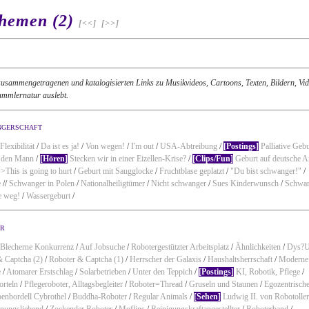
hemen (2)
[<<]
[>>]
zusammengetragenen und katalogisierten Links zu Musikvideos, Cartoons, Texten, Bildern, Vid
ammlernatur auslebt.
ngerschaft
Flexibilität
/
Da ist es ja!
/
Von wegen!
/
I'm out
/
USA-Abtreibung
/
[Postings]
Palliative Geb
r den Mann
/
[Hören]
Stecken wir in einer Eizellen-Krise?
/
[Clips/Fun]
Geburt auf deutsche A
>This is going to hurt
/
Geburt mit Saugglocke
/
Fruchtblase geplatzt
/
"Du bist schwanger!"
/
e
//
Schwanger in Polen
/
Nationalheiligtümer
/
Nicht schwanger
/
Sues Kinderwunsch
/
Schwan
e weg!
/
Wassergeburt
/
er
Blecherne Konkurrenz
/
Auf Jobsuche
/
Robotergestützter Arbeitsplatz
/
Ähnlichkeiten
/
Dys?
& Captcha (2)
/
Roboter & Captcha (1)
/
Herrscher der Galaxis
/
Haushaltsherrschaft
/
Moderne
e
/
Atomarer Erstschlag
/
Solarbetrieben
/
Unter den Teppich
/
[Postings]
KI, Robotik, Pflege
/
orteln
/
Pflegeroboter, Alltagsbegleiter
/
Roboter=Thread
/
Gruseln und Staunen
/
Egozentrisch
enbordell Cybrothel
/
Buddha-Roboter
/
Regular Animals
/
[Sehen]
Ludwig II. von Robotolle
nungsliebend
/
Zockender Roboter
/
Moflins
/
Reinigungskraftangestellter
/
Roboterband
/