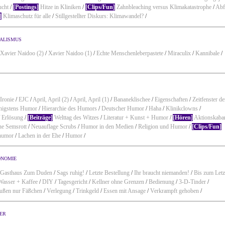
ucht
/
[Postings]
Hitze in Kliniken
/
[Clips/Fun]
Zahnbleaching versus Klimakatastrophe
/
Abf
]
Klimaschutz für alle
/
Stillgestellter Diskurs: Klimawandel?
/
alismus
Xavier Naidoo (2)
/
Xavier Naidoo (1)
/
Echte Menschenleberpastete
/
Miraculix
/
Kannibale
/
Ironie
/
EJC
/
April, April (2)
/
April, April (1)
/
Bananeklischee
/
Eigenschaften
/
Zeitfenster de
nigstens Humor
/
Hierarchie des Humors
/
Deutscher Humor
/
Haha
/
Klinikclowns
/
/
Erlösung
/
[Beiträge]
Welttag des Witzes
/
Literatur + Kunst + Humor
/
[Hören]
Aktionskabar
ne Semsrott
/
Neuauflage Scrubs
/
Humor in den Medien
/
Religion und Humor
/
[Clips/Fun]
humor
/
Lachen in der Ehe
/
Humor
/
nomie
Gasthaus Zum Duden
/
Sags ruhig!
/
Letzte Bestellung
/
Ihr braucht niemanden!
/
Bis zum Letz
Wasser + Kaffee
/
DIY
/
Tagesgericht
/
Kellner ohne Grenzen
/
Bedienung
/
3-D-Tinder
/
ußen nur Fäßchen
/
Verlegung
/
Trinkgeld
/
Essen mit Ansage
/
Verkrampft gehoben
/
er