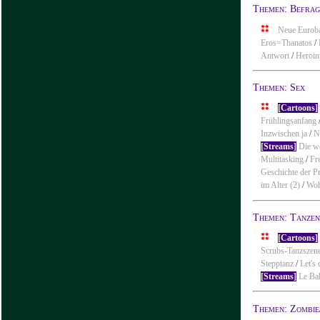
Themen: Befra
Neue Eurob
Eros=Thanatos
/
Antwort
/
Heroin
Themen: Sex
[Cartoons]
Frühlingsanfang
Inzwischen ja
/
N
[Streams]
Die we
Multitasking
/
Fr
Geschichte der Pr
im Alter (2)
/
Woh
Themen: Tanzen
[Cartoons]
Scrubs-Tanzszen
Stepptanz
/
Let's
[Streams]
Le Ba
Themen: Zombie