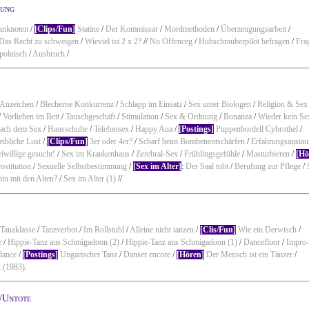
gung
anknoten
/
[Clips/Fun]
Statine
/
Der Kommissar
/
Mordmethoden
/
Überzeugungsarbeit
/
Das Recht zu schweigen
/
Wieviel ist 2 x 2?
//
No Offenceg
/
Hubschrauberpilot befragen
/
Fra
polnisch
/
Ausbruch
/
Anzeichen
/
Blecherne Konkurrenz
/
Schlapp im Einsatz
/
Sex unter Biologen
/
Religion & Sex
/
Vorlieben im Bett
/
Tauschgeschäft
/
Stimulation
/
Sex & Ordnung
/
Bonanza
/
Wieder kein Se
ach dem Sex
/
Hausschuhe
/
Telefonsex
/
Happy Aua
/
[Postings]
Puppenbordell Cybrothel
/
ibliche Lust
/
[Clips/Fun]
3er oder 4er?
/
Scharf beim Bombenentschärfen
/
Erfahrungsaustau
eiwillige gesucht!
/
Sex im Krankenhaus
/
Zerebral-Sex
/
Frühlingsgefühle
/
Masturbieren
/
[Hö
ostitution
/
Sexuelle Selbstbestimmung
/
[Sex im Alter]
:
Der Saal tobt
/
Berufung zur Pflege
/
in mit den Alten?
/
Sex im Alter (1)
//
Tanzklasse
/
Tanzverbot
/
Im Rollstuhl
/
Alleine nicht tanzen
/
[Clis/Fun]
Wie ein Derwisch
/
e
/
Hippie-Tanz aus Schmigadoon (2)
/
Hippie-Tanz aus Schmigadoon (1)
/
Dancefloor
/
Impro
 dance
/
[Postings]
Ungarischer Tanz
/
Danser encore
/
[Hören]
Der Mensch ist ein Tänzer
/
l (1983)
.
/Untote