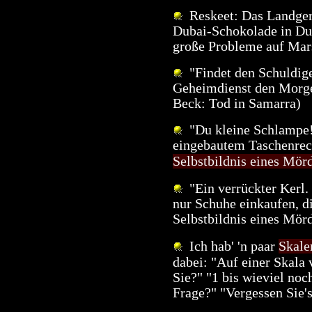
Reskeet: Das Landgeri
Dubai-Schokolade in Dub
große Probleme auf Ma
"Findet den Schuldige
Geheimdienst den Morge
Beck: Tod in Samarra)
"Du kleine Schlampe!"
eingebautem Taschenrec
Selbstbildnis eines Mör
"Ein verrückter Kerl.
nur Schuhe einkaufen, d
Selbstbildnis eines Mör
Ich hab' 'n paar
Skale
dabei: "Auf einer Skala 
Sie?" "1 bis wieviel noc
Frage?" "Vergessen Sie'