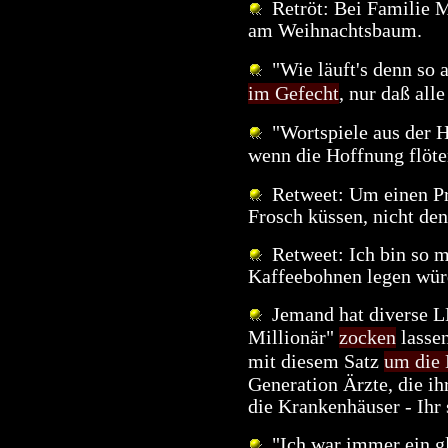
Retröt: Bei Familie M
am Weihnachtsbaum.
"Wie läuft's denn so a
im Gefecht
, nur daß all
"Wortspiele aus der Hö
wenn die Hoffnung flöte
Retweet: Um einen Pri
Frosch küssen, nicht de
Retweet: Ich bin so m
Kaffeebohnen legen würd
Jemand hat diverse L
Millionär"
zocken
lassen
mit diesem Satz
um die
Generation Ärzte, die ih
die Krankenhäuser - Ihr 
"Ich war immer ein gl