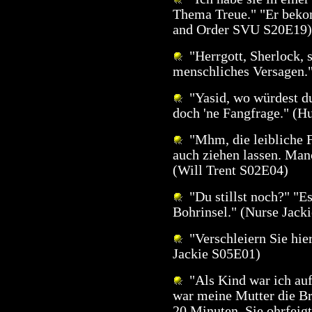
Thema Treue." "Er bekom
and Order SVU S20E19)
"Herrgott, Sherlock, si
menschliches Versagen.
"Yasid, wo würdest du
doch 'ne Fangfrage." (H
"Mhm, die leibliche F
auch ziehen lassen. Man
(Will Trent S02E04)
"Du stillst noch?" "Es
Bohrinsel." (Nurse Jack
"Verschleiern Sie hier
Jackie S05E01)
"Als Kind war ich auf
war meine Mutter die Bra
20 Minuten. Sie ohrfeigt