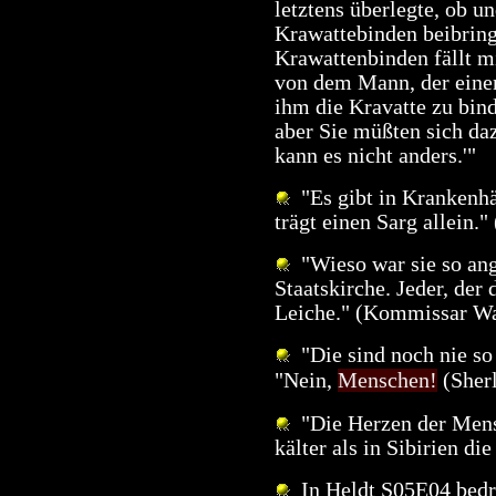
letztens überlegte, ob u
Krawattebinden beibring
Krawattenbinden fällt mi
von dem Mann, der eine
ihm die Kravatte zu bind
aber Sie müßten sich daz
kann es nicht anders.'"
"Es gibt in Krankenhä
trägt einen Sarg allein.
"Wieso war sie so an
Staatskirche. Jeder, der d
Leiche." (Kommissar Wa
"Die sind noch nie so
"Nein,
Menschen!
(Sher
"Die Herzen der Mens
kälter als in Sibirien d
In Heldt S05E04 bedrä