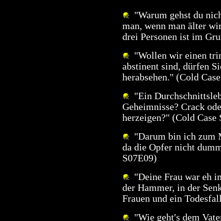
"Warum gehst du nich
man, wenn man älter wi
drei Personen ist im Gr
"Wollen wir einen trin
abstinent sind, dürfen S
herabsehen." (Cold Cas
"Ein Durchschnittsle
Geheimnisse? Crack ode
herzeigen?" (Cold Case
"Darum bin ich zum M
da die Opfer nicht dum
S07E09)
"Deine Frau war eh im
der Hammer, in der Senk
Frauen und ein Todesfal
"Wie geht's dem Vater