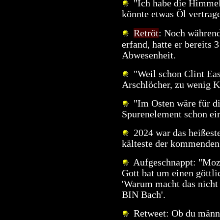
"Ich habe die Himmelp
könnte etwas Öl vertrag
Retröt
: Noch während
erfand, hatte er bereits
Abwesenheit.
"Weil schon Clint Eas
Arschlöcher, zu wenig K
"Im Osten wäre für d
Spurenelement schon ei
2024 war das heißeste 
kälteste der kommenden 
Aufgeschnappt: "Moza
Gott bat um einen göttl
'Warum macht das nicht 
BIN Bach'.
Retweet: Ob du männli