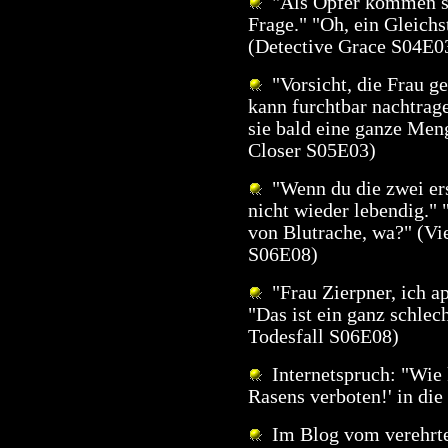
"Als Opfer kommen so
Frage." "Oh, ein Gleichst
(Detective Grace S04E0
"Vorsicht, die Frau ge
kann furchtbar nachtrage
sie bald eine ganze Men
Closer S05E03)
"Wenn du die zwei ers
nicht wieder lebendig." 
von Blutrache, wa?" (Vi
S06E08)
"Frau Zierpner, ich ap
"Das ist ein ganz schlec
Todesfall S06E08)
Internetspruch: "Wie 
Rasens verboten!' in die
Im Blog vom verehrt