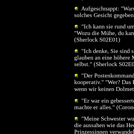
Aufgeschnappt: "Warum
solches Gesicht gegeben
"Ich kann sie rund um
"Wozu die Mühe, du kann
(Sherlock S02E01)
"Ich denke, Sie sind 
glauben an eine höhere M
selbst." (Sherlock S02E
"Der Postenkommandant
kooperativ." "Wer? Das 
wenn wir keinen Dolmets
"Er war ein gebessert
machte er alles." (Coro
"Meine Schwester wurd
die aussahen wie das He
Prinzessinnen verwande