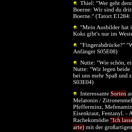
Thiel: "Wer geht denn 
Boerne: Wir sind du drit
Boerne." (Tatort E1284:
"Mein Ausbilder hat i
Koks gibt's nur im West
"Fingerabdrücke?" "W
Anfänger S05E08)
Nutte: "Wie schön, ei
Nutte: "Wir legen beide
bei uns mehr Spaß und z
S03E04)
Interessante
Sorten
am
Melatonin / Zitronenmel
Pfefferminz, Mefenamins
Eisenkraut, Fentanyl. - 
Rachekomödie
"Ich lass
arte)
mit der großartige