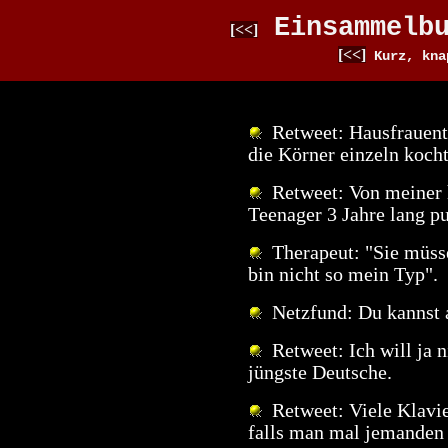
Einsammelbu
[<<]
[<<]
Kurz, kna
Retweet: Hausfrauent
die Körner einzeln kocht
Retweet: Von meiner 
Teenager 3 Jahre lang pu
Therapeut: "Sie müssen
bin nicht so mein Typ".
Netzfund: Du kannst al
Retweet: Ich will ja n
jüngste Deutsche.
Retweet: Viele Klavier
falls man mal jemanden 