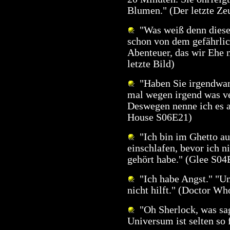
Blumen." (Der letzte Zeu
"Was weiß denn diese 
schon von dem gefährli
Abenteuer, das wir Ehe 
letzte Bild)
"Haben Sie irgendwa
mal wegen irgend was ve
Deswegen nenne ich es a
House S06E21)
"Ich bin im Ghetto au
einschlafen, bevor ich n
gehört habe." (Glee S04
"Ich habe Angst." "U
nicht hilft." (Doctor W
"Oh Sherlock, was sag
Universum ist selten so 