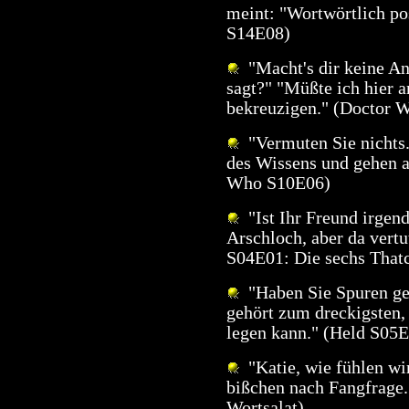
meint: "Wortwörtlich po
S14E08)
"Macht's dir keine Ang
sagt?" "Müßte ich hier 
bekreuzigen." (Doctor 
"Vermuten Sie nichts
des Wissens und gehen a
Who S10E06)
"Ist Ihr Freund irgend
Arschloch, aber da vertu
S04E01: Die sechs That
"Haben Sie Spuren ge
gehört zum dreckigsten,
legen kann." (Held S05
"Katie, wie fühlen wir
bißchen nach Fangfrage.
Wortsalat)