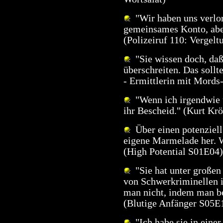
"Wir haben uns verlor
gemeinsames Konto, abe
(Polizeiruf 110: Vergelt
"Sie wissen doch, daß 
überschreiten. Das sollt
- Ermittlerin mit Mord
"Wenn ich irgendwie ü
ihr Bescheid." (Kurt Kr
Über einen potenziell 
eigene Marmelade her. W
(High Potential S01E04)
"Sie hat unter großen
von Schwerkriminellen i
man nicht, indem man be
(Blutige Anfänger S05E
"Ich habe sie in einer