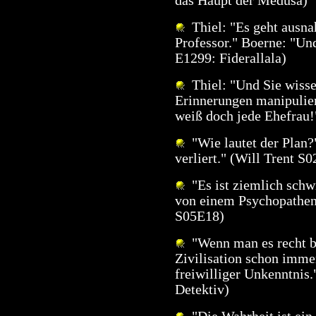
das Haupt der Medusa)
Thiel: "Es geht ausna
Professor." Boerne: "Und
E1299: Fiderallala)
Thiel: "Und Sie wisse
Erinnerungen manipuliert
weiß doch jede Ehefrau!"
"Wie lautet der Plan?"
verliert." (Will Trent S
"Es ist ziemlich schw
von einem Psychopathen
S05E18)
"Wenn man es recht be
Zivilisation schon imme
freiwilliger Unkenntnis
Detektiv)