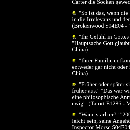
Carter die Socken gewe
"So ist das, wenn die 
in die Irrelevanz und de
(Brokenwood S04E04 - "
"Ihr Gefühl in Gottes 
"Hauptsache Gott glaubt
China)
"Ihrer Familie entkom
entweder gar nicht oder
China)
"Früher oder später si
früher aus." "Das war wi
eine philosophische Anm
ewig". (Tatort E1286 - 
"Wann starb er?" "200
leicht sein, seine Angeh
Inspector Morse S04E04