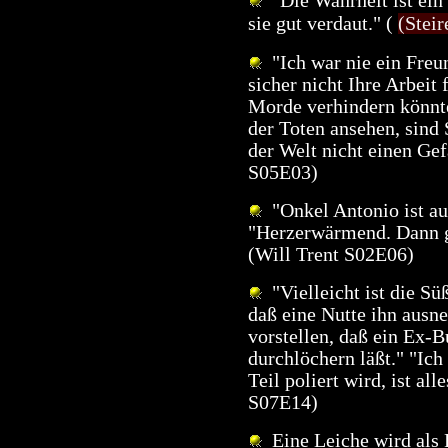
"Die Wahrheit ist ein s
sie gut verdaut." (
(Steir
"Ich war nie ein Freun
sicher nicht Ihre Arbeit
Morde verhindern könnte
der Toten ansehen, sind 
der Welt nicht einen Ge
S05E03)
"Onkel Antonio ist au
"Herzerwärmend. Dann g
(Will Trent S02E06)
"Vielleicht ist die Sü
daß eine Nutte ihn ausn
vorstellen, daß ein Ex-B
durchlöchern läßt." "Ich
Teil poliert wird, ist al
S07E14)
Eine Leiche wird als P