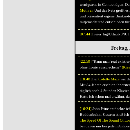
wenigstens in Centbeträgen. D
Motiven
Und das Netz greift es 
und präsentiert eigene Banknote
mitjemacht und entschieden für
[07:
44]
Freier Tag/Urlaub 8/9. 
Freitag, 
[22:
59]
"Kann man 'real existier
ohne Ironie aussprechen?"
(Kies
[18:
48]
Für
Colette Maze
war da
Mit 84 Jahren erschien ihr erste
täglich noch 4 Stunden Klavier
Hatte ich schon mal erwähnt, d
[16:
24]
John Prine entdeckte ich
Buddenbohm. Gestern stieß ich a
The Speed Of The Sound Of Lon
bei denen mir bei jedem Anhöre