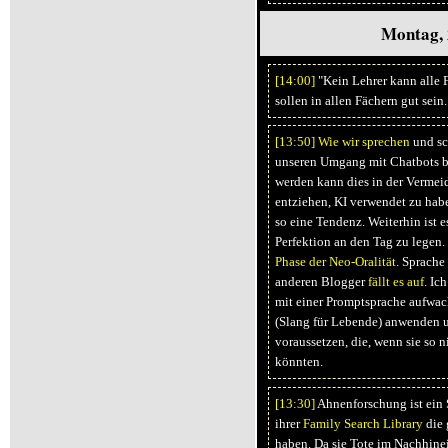
Montag, 
[14:
00]
"Kein Lehrer kann alle F
sollen in allen Fächern gut sein.
[13:
50]
Wie wir sprechen
und sc
unseren Umgang mit Chatbots b
werden kann dies in der Vermei
entziehen, KI verwendet zu hab
so eine Tendenz. Weiterhin ist e
Perfektion an den Tag zu legen.
Phase der Neo-Oralität
. Sprache
anderen Blogger
fällt es auf
. Ic
mit einer Promptsprache aufwa
(Slang für Lebende) anwenden 
voraussetzen, die, wenn sie so ni
könnten.
[13:
30]
Ahnenforschung ist ein 
ihrer
Family Search Library
die 
haben. Da sie Tote im Nachhine