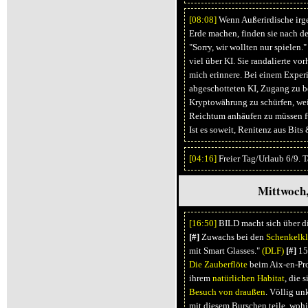
[08:
08]
Wenn Außerirdische irg
Erde machen, finden sie nach d
"Sorry, wir wollten nur spielen."
viel über KI. Sie randalierte vo
mich erinnere. Bei einem Exper
abgeschotteten KI, Zugang zu 
Kryptowährung zu schürfen, wei
Reichtum anhäufen zu müssen für
Ist es soweit, Renitenz aus Bits
[04:
16]
Freier Tag/Urlaub 6/9. 
Mittwoch,
[16:
50]
BILD macht sich über d
[#]
Zuwachs bei den
Schenkelkl
mit Smart Glasses."
(DLF)
[#]
154
Die Zauberflöte
beim Aix-en-Pr
ihrem
natürlichen Habitat
, die 
Besuch von draußen
. Völlig un
mit diesem Burschen teile, woh