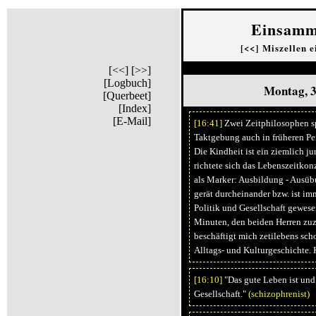
Einsamm
[<<]
Miszellen 
[<<]
[>>]
[Logbuch]
Montag, 3
[Querbeet]
[Index]
[E-Mail]
[16:
41]
Zwei Zeitphilosophen s
Taktgebung auch in früheren Peri
Die Kindheit ist ein ziemlich j
richtete sich das Lebenszeitkon
als Marker: Ausbildung - Ausübu
gerät durcheinander bzw. ist i
Politik und Gesellschaft gewesen
Minuten, den beiden Herren zu
beschäftigt mich zetilebens sch
Alltags- und Kulturgeschichte.
[16:
10]
"Das gute Leben ist und
Gesellschaft."
(schizophrenist)