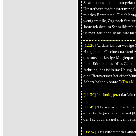
Soweit ist es also mit mir gek
Hipsterhauptstadt hinter mir gel
mit den Berenteten. Gleich bring
weniger volle, Zug nach Stralsu
Jahre ich dort im Schnelldurchl
ist man halt doch so alt, wie man
[12:
26]
"... dass ich nur wenige
Biergeruch. Für einen nachvollz
das moschuslastige Muglerparfum
noch Erbrochenes. Alles Genannt
Achtung, das ist keine Übung. I
eine Bieraversion bei einer Mü
Scherz halten könnte."
(Frau Kl
[11:
50]
Ich
finde
,
jetzt
darf aber
[11:
49]
"Du bist manchmal ein ri
einer Kollegin in die Freiheit (
der Tag doch als gelungen betra
[08:
24]
"Das eine statt des ande