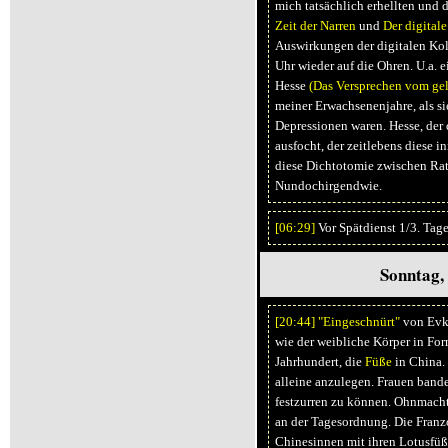
mich tatsächlich erhellten und d
Zeit der Narren
und
Der digital
Auswirkungen der digitalen Kolo
Uhr wieder auf die Ohren. U.a. 
Hesse
(Das Versprechen vom ge
meiner Erwachsenenjahre, als s
Depressionen waren. Hesse, der 
ausfocht, der zeitlebens diese 
diese Dichtotomie zwischen Rat
Nundochirgendwie.
[06:
29]
Vor Spätdienst 1/3. Tag
Sonntag, 
[20:
44]
"Eingeschnürt"
von Evk
wie der weibliche Körper in For
Jahrhundert, die
Füße
in China. 
alleine anzulegen. Frauen bande
festzurren zu können. Ohnmacht
an der Tagesordnung. Die Franz
Chinesinnen mit ihren Lotusfüß