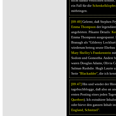
nicht darauf verzichten konnte,
ein Fall für die
Schenkelklopfer
mitbringen.
[09:
49]
Gelernt, daß Stephen Fr
Emma Thompson
der legendäre
angehörten. Pikante Details:
Ke
Emma Thompson ausgespannt. D
Branagh als "Gilderoy Lockhart
wiederum betrog seune Ehefra
Mary Shelley’s Frankenstein
mit
Sodom und Gomorrha. Andere b
waren Douglas Adams, Olivia Co
Salman Rushdie. Hugh Laurie un
Serie
"Blackadder"
, die ich ken
[09:
47]
Hin und wieder der Hinw
tagebuchblogge, daß also an and
ersten Posting eines jeden Tages
Querbeet
). Ich extrahiere Inhalt
oder hieve den ganzen Inhalt in
England, Schnitzel"
.