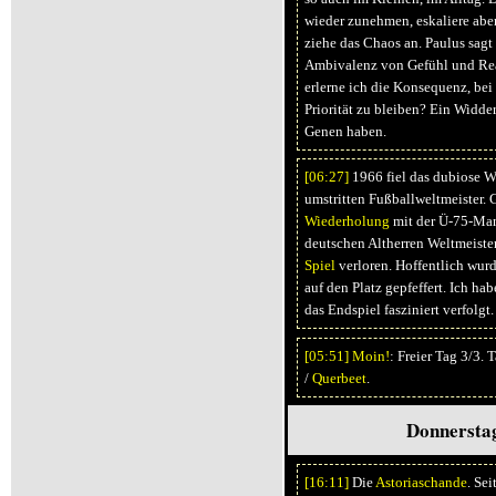
wieder zunehmen, eskaliere abe
ziehe das Chaos an. Paulus sag
Ambivalenz von Gefühl und Rea
erlerne ich die Konsequenz, be
Priorität zu bleiben? Ein Widder
Genen haben.
[06:
27]
1966 fiel das dubiose 
umstritten Fußballweltmeister. G
Wiederholung
mit der Ü-75-Man
deutschen Altherren Weltmeister
Spiel
verloren. Hoffentlich wur
auf den Platz gepfeffert. Ich ha
das Endspiel fasziniert verfolgt.
[05:
51]
Moin!
: Freier Tag 3/3.
/
Querbeet
.
Donnerstag
[16:
11]
Die
Astoriaschande
. Se