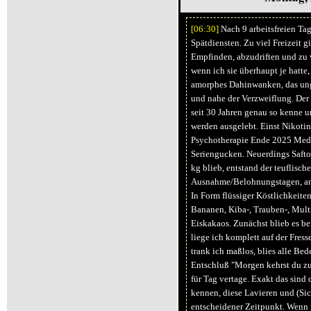
[06:
30]
Nach 9 arbeitsfreien Ta
Spätdiensten. Zu viel Freizeit g
Empfinden, abzudriften und zu v
wenn ich sie überhaupt je hatte, 
amorphes Dahinwanken, das ung
und nahe der Verzweiflung. Der
seit 30 Jahren genau so kenne 
werden ausgelebt. Einst Nikotin 
Psychotherapie Ende 2025 Med
Seriengucken. Neuerdings Saftor
kg blieb, entstand der teuflisc
Ausnahme/Belohnungstagen, an d
In Form flüssiger Köstlichkeiten 
Bananen, Kiba-, Trauben-, Multi
Eiskakaos. Zunächst blieb es be
liege ich komplett auf der Fress
trank ich maßlos, blies alle B
Entschluß "Morgen kehrst du zu
für Tag vertage. Exakt das sin
kennen, diese Lavieren und (Sich
entscheidener Zeitpunkt. Wenn i