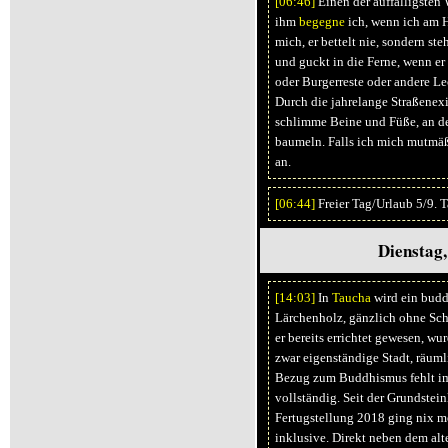
[06:
46]
Einen der auffälligste
ihm
begegne
ich, wenn ich am 
mich, er bettelt nie, sondern st
und guckt in die Ferne, wenn e
oder Burgerreste oder andere L
Durch die jahrelange Straßenexi
schlimme Beine und Füße, an d
baumeln. Falls ich mich mutmäßi
an.
[06:
44]
Freier Tag/Urlaub 5/9. 
Dienstag,
[14:
03]
In
Taucha
wird ein budd
Lärchenholz, gänzlich ohne Sch
er bereits errichtet gewesen, wu
zwar eigenständige Stadt, räuml
Bezug zum Buddhismus fehlt 
vollständig. Seit der Grundste
Fertugstellung 2018 ging nix m
inklusive. Direkt neben dem alt