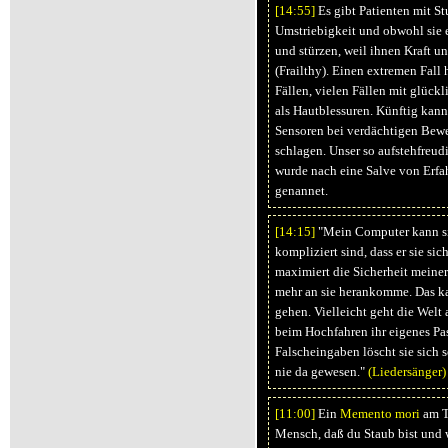
[14:
55]
Es gibt Patienten mit St
Umstriebigkeit und obwohl sie e
und stürzen, weil ihnen Kraft u
(Frailthy). Einen extremen Fall 
Fällen, vielen Fällen mit glück
als Hautblessuren. Künftig kan
Sensoren bei verdächtigen Bew
schlagen. Unser so aufstehfreud
wurde nach eine Salve von Erf
genannet.
[14:
15]
"Mein Computer kann si
kompliziert sind, dass er sie si
maximiert die Sicherheit meiner 
mehr an sie herankomme. Das ka
gehen. Vielleicht geht die Welt 
beim Hochfahren ihr eigenes Pas
Falscheingaben löscht sie sich s
nie da gewesen."
(Liedersänger)
[11:
00]
Ein
Memento mori
am T
Mensch, daß du Staub bist und w