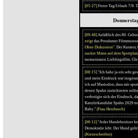
[05:
27]
Freier Tag/Urlaub 7/9. 
Donnerstag
[09:
48]
Anläßlich des 80. Gebu
zeigt
das Potsdamer Filmmuseu
Ohne Diskussion"
. Der Kurator,
nackte Mann auf dem Sportplat
momentanen Lieblingsfilm. Glei
[08:
15]
"Ich habe ja ein sehr ges
und mein Eindruck war insgesamt
ich auf Mastodon, dass mir spon
denen Spahn zurücktreten sollte,
verfestigte sich der Eindruck, 
Kanzlerkandidat Spahn 2029 no
Baby."
(Frau Herzbruch)
[08:
12]
"Jeder Hundebesitzer ke
Demokratie lebt. Der Hund geht v
(Kiezeschreiber)