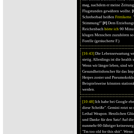
mag, nachdem er meine Zeitung 
Flugstunden gewähren wollte.
[
Schreberbad heißen
Frittikette
.
Stimmung!"
[#]
Dem Erziehungsw
Reichenbach
hörte ich
90 Minut
klugen Menschen zuzuhören so 
Forelle (geräucherte F.)
[16:
43]
Die Lebenserwartung wuc
stetig. Allerdings ist die health 
Wenn wir länger leben, sind wir
Gesundheitsforscher für das Imp
Herpes zoster und Pneumokokke
Beispielsweise könnten station
werden.
[10:
48]
Ich habe bei Google eben
diese Scheiße". Gemini rotzt so 
Lethal Weapon. Herzlichen Glü
und Danke für den Satz! Auf die
nunmehr 60-Jähriger keineswegs 
"I'm too old for this shit". Wen