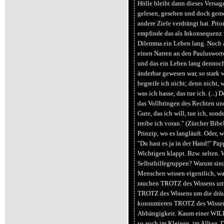
Hölle bleibt dann dieses Versag
gelesen, gesehen und doch gemoc
andere Ziele verdrängt hat. Prio
empfinde das als Inkonsequenz u
Dilemma ein Leben lang. Noch a
einen Narren an den Paulusworte
und das ein Leben lang dennoch
änderbar gewesen war, so stark 
begreife ich nicht; denn nicht, w
was ich hasse, das tue ich. (...)
das Vollbringen des Rechten und
Gute, das ich will, tue ich, sond
treibe ich voran." (Zürcher Bibe
Prinzip, wo es langläuft. Oder, 
"Du hast es ja in der Hand!" Pa
Wichtigen klappt. Bzw. selten. 
Selbsthilfegruppen? Warum sind 
Menschen wissen eigentlich, was
rauchen TROTZ des Wissens um
TROTZ des Wissens um die drä
konsumieren TROTZ des Wissen
Abhängigkeit. Kaum einer WILL 
so auch im Kleinen, im Alltag. 