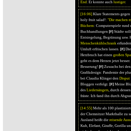
End
. Er konnte auch
lustiger
.
[16:
06]
Klare Statements gegen 
holy fruit salad!:
"Die machen mi
Büchern
: Computerspiele rund
Buchhandlungen
[#]
Städte soll
Entsiegelung, Begrünung usw. 
Menschenkühlschrank
erfunden
Umluft erfrischen lassen.
[#]
Die
Herzbruch hat einen
großen Sp
geht es dem Herzen jetzt besser
Besserung!
[#]
Zuwachs bei de
Grafikdesign: Pandemie der pl
bei Claudia Klinger den
Disput
Bloggen verfolgt.
[#]
Meine Blo
des
Liedersängers
, durch desse
fräste. Ich fand ihn durch Abgra
[14:
55]
Mehr als 100 plastiniert
der Chemnitzer Markthalle zu s
Ausland heißt die
reisende Auss
Kuh, Elefant, Giraffe, Gorilla u