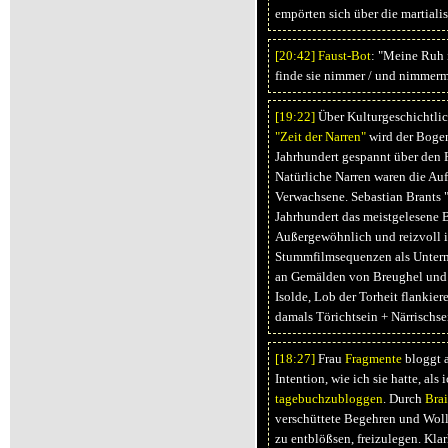
empörten sich über die martiali
[20:
42]
Faust-Bot
: "Meine Ruh i
finde sie nimmer / und nimmerm
[19:
22]
Über Kulturgeschichtlich
"Zeit der Narren"
wird der Bogen
Jahrhundert gespannt über den F
Natürliche Narren waren die Auf
Verwachsene. Sebastian Brants 
Jahrhundert das meistgelesene 
Außergewöhnlich und reizvoll i
Stummfilmsequenzen als Unter
an Gemälden von Breughel und 
Isolde, Lob der Torheit flankier
damals Törichtsein + Närrischse
[18:
27]
Frau
Fragmente
bloggt a
Intention, wie ich sie hatte, als
tagebuchzubloggen
. Durch
Bra
verschüttete Begehren und Wolle
zu entblößsen, freizulegen. Klar