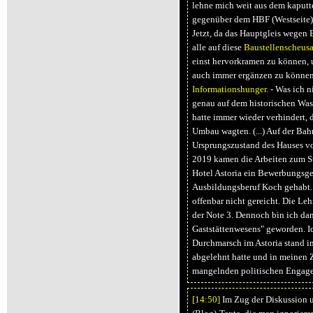
lehne mich weit aus dem kaputt
gegenüber dem HBF (Westseite) i
Jetzt, da das Hauptgleis wegen B
alle auf diese
Baustellenscheusa
einst hervorkramen zu können, 
auch immer ergänzen zu können
Informationshunger
. - Was ich 
genau auf dem historischen Wass
hatte immer wieder verhindert, d
Umbau wagten. (...) Auf der Bahn
Ursprungszustand des Hauses vo
2019 kamen die Arbeiten zum St
Hotel Astoria ein Bewerbungsg
Ausbildungsberuf Koch gehabt.
offenbar nicht gereicht. Die Le
der Note 3. Dennoch bin ich da
Gaststättenwesens" geworden. I
Durchmarsch im Astoria stand i
abgelehnt hatte und in meinen 
mangelnden politischen Engage
[14:
50]
Im Zug der Diskussion u