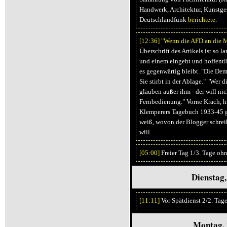
Handwerk, Architektur, Kunstges
Deutschlandfunk
berichtete
.
[12:
36]
"Wenn die AFD an die 
Überschrift des Artikels ist so la
und einem eingeht und hoffentli
es gegenwärtig bleibt. "Die Demo
Sie stirbt in der Ablage." "Wer 
glauben außer ihm - der will nic
Fernbedienung." Vorne Krach, h
Klemperers Tagebuch 1933-45 ge
weiß, wovon der Blogger schre
will.
[05:
00]
Freier Tag 1/3. Tage oh
Dienstag,
[11:
11]
Vor Spätdienst 2/2. Tag
Montag, 