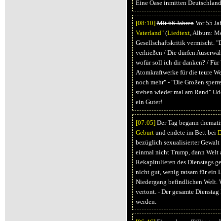
Eine Oase inmitten Deutschland
[08:
10]
Mit 66 Jahren
Vor 55 Ja
Vaterland"
(
Liedtext
, Album: Me
Gesellschaftskritik vermischt. "
verhießen / Die dürfen Auserwäh
wofür soll ich dir danken? / Fü
Atomkraftwerke für die teure We
noch mehr" - "Die Großen sperre
stehen wieder mal am Rand" Udo
ein Guter!
[07:
05]
Der Tag begann thematis
Geburt
und endete im Bett bei
bezüglich sexualisierter Gewal
einmal nicht Trump, dann Welt
Rekapitulieren des Dienstags g
nicht gut, wenig ratsam für ein 
Niedergang befindlichen Welt.
vertont. - Der gesamte Dienstag
werden.