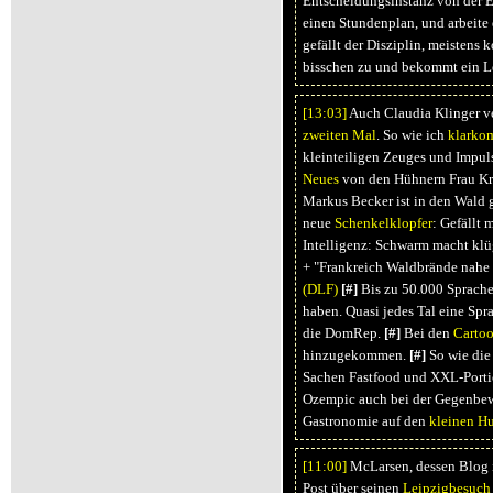
Entscheidungsinstanz von der E
einen Stundenplan, und arbeite 
gefällt der Disziplin, meistens 
bisschen zu und bekommt ein L
[13:
03]
Auch Claudia Klinger ve
zweiten Mal
. So wie ich
klarko
kleinteiligen Zeuges und Impuls
Neues
von den Hühnern Frau Kr
Markus Becker ist in den Wald 
neue
Schenkelklopfer
: Gefällt 
Intelligenz: Schwarm macht klüg
+ "Frankreich Waldbrände nahe
(DLF)
[#]
Bis zu 50.000 Sprachen
haben. Quasi jedes Tal eine Spra
die DomRep.
[#]
Bei den
Cartoo
hinzugekommen.
[#]
So wie die 
Sachen Fastfood und XXL-Portio
Ozempic auch bei der Gegenbewe
Gastronomie auf den
kleinen H
[11:
00]
McLarsen, dessen Blog i
Post über seinen
Leipzigbesuch