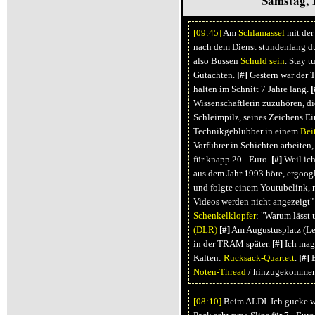
Samstag, 
[09:
45]
Am
Schlamassel
mit der
nach dem Dienst stundenlang du
also Bussen
Schuld sein
. Stay 
Gutachten.
[#]
Gestern war der T
halten im Schnitt 7 Jahre lang.
[
Wissenschaftlerin zuzuhören, di
Schleimpilz, seines Zeichens Ei
Technikgeblubber in einem
Bei
Vorführer in Schichten arbeiten
für knapp 20.- Euro.
[#]
Weil ic
aus dem Jahr 1993 höre, ergoog
und folgte einem Youtubelink, n
Videos werden nicht angezeigt
Schenkelklopfer
: "Warum lässt 
(DLR)
[#]
Am Augustusplatz (Lei
in der TRAM später.
[#]
Ich mag
Kalten:
Rucksack-Quartett
.
[#]
B
Noten-Thread
/ hinzugekommen
[08:
10]
Beim ALDI. Ich gucke wi