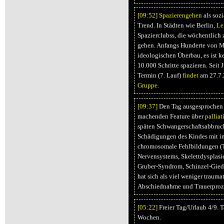
[09:
52]
Spazierengehen
als sozi
Trend. In Städten wie Berlin,
Le
Spazierclubss, die wöchentlich
gehen. Anfangs Hunderte von M
ideologischen Überbau, es ist k
10.000 Schritte spazieren. Seit 
Termin (7. Lauf)
findet
am 27.7.2
Gruppe
.
[09:
37]
Den Tag ausgesprochen 
machenden Feature über
pallia
späten Schwangerschaftsabbruch
Schädigungen des Kindes mit in
chromosomale Fehlbildungen (T
Nervensystems, Skelettdysplasi
Gruber-Syndrom, Schinzel-Gie
hat sich als viel weniger traumat
Abschiednahme und Trauerprozeß
[05:
22]
Freier Tag/Urlaub 4/9. 
Wochen.