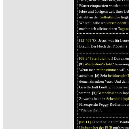
Pfarrer einquartiert wurden und 
lebte und übrigens zeit ihres Le
direkt an der
Gellertkirche
liegt
Wölkau habe ich
verschiedentl
machte ich alleine einen
Tagesa
[12:
46]
"Oh Jesus, was für Leute
Braun: Der Fluch der Pröpstin)
[08:
34]
Stell dich tot!
Dokumenta
[#]
WasdasfürnSchild?
Neuerung
Wenn man
mitbestimmen
will, 
aussehen.
[#]
Sehr
berührender 
demenzkranken Vater. Und dahint
Gesellschaft künftig mit der 
werden.
[#]
Bärenabwehr
in Jap
Zuwachs bei den
Schenkelklopf
Pilzexpertin Peggy Rudischhause
"Pilz der Zeit".
[08:
11]
Es soll neue Euro-Bank
Umfrage bei der EUB
mitbestimm