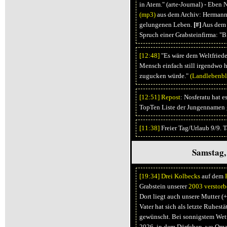
in Atem." (arte-Journal) - Eben 
(mp3)
aus dem Archiv: Hermann
gelungenen Leben.
[#]
Aus dem 
Spruch einer Grabsteinfirma: "B
[12:
48]
"Es wäre dem Weltfrieden
Mensch einfach still irgendwo 
zugucken würde."
(Landlebenbl
[12:
51]
Repost
: Nosferatu hat e
TopTen Liste der Jungennamen g
[11:
38]
Freier Tag/Urlaub 9/9. 
Samstag, 
[19:
34]
Drei Kolbecks
auf dem
Grabstein unserer
2003 verstor
Dort liegt auch unsere Mutter 
Vater hat sich als letzte Ruhest
gewünscht. Bei sonnigstem Wette
2026, in dem Dörfchen, wo Oma