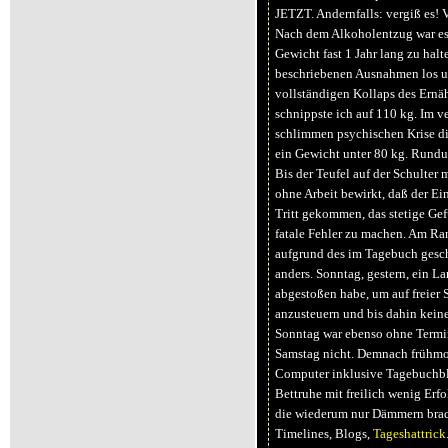
JETZT. Andernfalls: vergiß es! V
Nach dem Alkoholentzug war es
Gewicht fast 1 Jahr lang zu hal
beschriebenen Ausnahmen los u
vollständigen Kollaps des Ern
schnippste ich auf 110 kg. Im v
schlimmen psychischen Krise di
ein Gewicht unter 80 kg. Rundu
Bis der Teufel auf der Schulter m
ohne Arbeit bewirkt, daß der Ein
Tritt gekommen, das stetige Gef
fatale Fehler zu machen. Am Ran
aufgrund des im Tagebuch geschi
anders. Sonntag, gestern, ein L
abgestoßen habe, um auf freier 
anzusteuern und bis dahin keine
Sonntag war ebenso ohne Termin
Samstag nicht. Demnach frühm
Computer inklusive Tagebuchbl
Bettruhe mit freilich wenig Erf
die wiederum nur Dämmern brac
Timelines, Blogs,
Tageshattrick