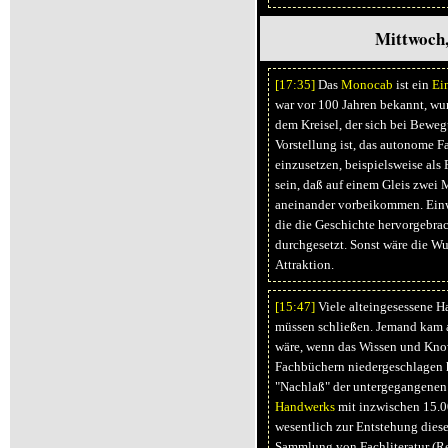
Mittwoch,
[17:
35]
Das
Monocab
ist ein
Ei
war vor 100 Jahren bekannt, wur
dem Kreisel, der sich bei Bewegu
Vorstellung ist, das autonome F
einzusetzen, beispielsweise als
sein, daß auf einem Gleis zwei
aneinander vorbeikommen. Einw
die die Geschichte hervorgebrac
durchgesetzt. Sonst wäre die W
Attraktion.
[15:
47]
Viele alteingesessene 
müssen schließen. Jemand kam a
wäre, wenn das Wissen und Kno
Fachbüchern niedergeschlagen h
"Nachlaß" der untergegangenen
Handwerks
mit inzwischen 15.0
wesentlich zur Entstehung dies
Sammlung von Fachliteratur (Re