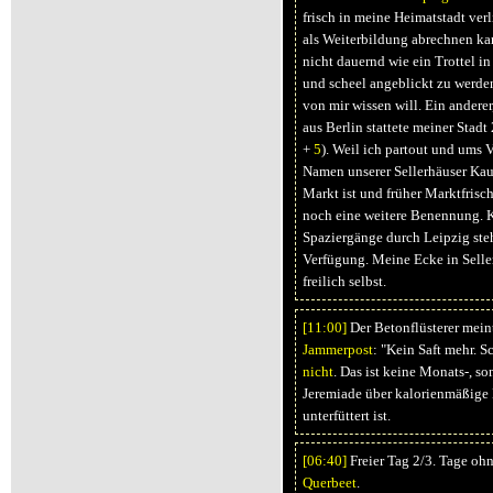
frisch in meine Heimatstadt ver
als Weiterbildung abrechnen kan
nicht dauernd wie ein Trottel i
und scheel angeblickt zu werde
von mir wissen will. Ein andere
aus Berlin stattete meiner Stadt
+
5
). Weil ich partout und ums 
Namen unserer Sellerhäuser Kau
Markt ist und früher Marktfrisch
noch eine weitere Benennung. KI
Spaziergänge durch Leipzig ste
Verfügung. Meine Ecke in Selle
freilich selbst.
[11:
00]
Der Betonflüsterer mein
Jammerpost
: "Kein Saft mehr. S
nicht
. Das ist keine Monats-, s
Jeremiade über kalorienmäßige 
unterfüttert ist.
[06:
40]
Freier Tag 2/3. Tage ohn
Querbeet
.