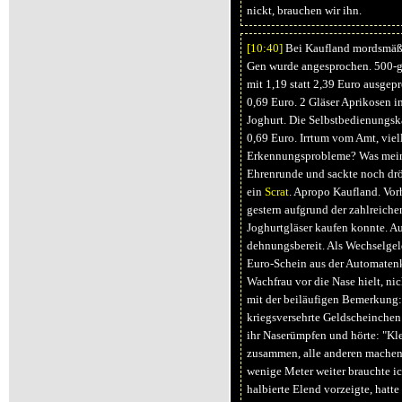
nickt, brauchen wir ihn.
[10:
40]
Bei Kaufland mordsmäßi
Gen wurde angesprochen. 500-g
mit 1,19 statt 2,39 Euro ausgepr
0,69 Euro. 2 Gläser Aprikosen i
Joghurt. Die Selbstbedienungsk
0,69 Euro. Irrtum vom Amt, viell
Erkennungsprobleme? Was meine 
Ehrenrunde und sackte noch dröl
ein
Scrat
. Apropo Kaufland. Vor
gestern aufgrund der zahlreiche
Joghurtgläser kaufen konnte. A
dehnungsbereit. Als Wechselgel
Euro-Schein aus der Automatenk
Wachfrau vor die Nase hielt, nic
mit der beiläufigen Bemerkung:
kriegsversehrte Geldscheinchen
ihr Naserümpfen und hörte: "Kle
zusammen, alle anderen machen 
wenige Meter weiter brauchte ic
halbierte Elend vorzeigte, hatt