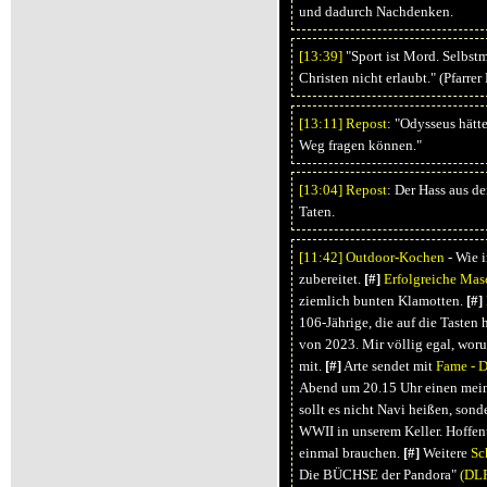
und dadurch Nachdenken.
[13:
39]
"Sport ist Mord. Selbst
Christen nicht erlaubt." (Pfarrer
[13:
11]
Repost
: "Odysseus hätt
Weg fragen können."
[13:
04]
Repost
: Der Hass aus d
Taten.
[11:
42]
Outdoor-Kochen
- Wie 
zubereitet.
[#]
Erfolgreiche Mas
ziemlich bunten Klamotten.
[#]
106-Jährige, die auf die Tasten 
von 2023. Mir völlig egal, woru
mit.
[#]
Arte sendet mit
Fame - 
Abend um 20.15 Uhr einen mein
sollt es nicht Navi heißen, sond
WWII in unserem Keller. Hoffent
einmal brauchen.
[#]
Weitere
Sc
Die BÜCHSE der Pandora"
(DL