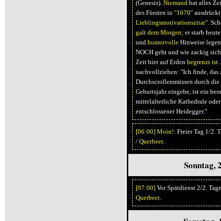
(Genesis).
Niemand
hat alles Zei
des Fürsten in
"1670"
ausdrückt
Lieblingsmotivationszitat
". Sc
galt dem Morgen
; er starb heut
und
humorvolle
Hinweise legen 
NOCH geht und wie zackig sich
Zeit hier auf Erden
begrenzt ist
.
nachvollziehen: "Ich finde, da
Durchscrollenmüssen durch die 
Geburtsjahr eingebe, ist ein be
mittelalterliche Kathedrale ode
entschlossener Heidegger."
[06:
00]
Moin!
: Freier Tag 1/2.
/
Querbeet
.
Sonntag, 
[07:
00]
Vor Spätdienst 2/2. Tag
Querbeet
.