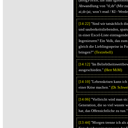
(Blog)-Texte, die man ignorieren
Abwandlung von "tl;dr" (Mir zu l
ai;dr (ai; won’t read / KI - Wer
[14:
22]
"Sind wir tatsächlich di
und sauberkeitsliebenden, spars
in einer Excel-Liste eintragen
Ingenieuren? Ein Volk, das zum
gleich die Lieblingsspeise in F
bringen?"
(Textrebell)
[14:
12]
"Im Beliebtheitswettbew
ausgeschieden."
(Herr MiM)
[14:
10]
"Lebenskrisen kann ich 
einer Krise machen."
(Dr. Schwe
[14:
06]
"Vielleicht wird man si
Generation, die so viel wusste w
hat, das Offensichtliche zu tun.
[13:
44]
"Morgen trenne ich als a