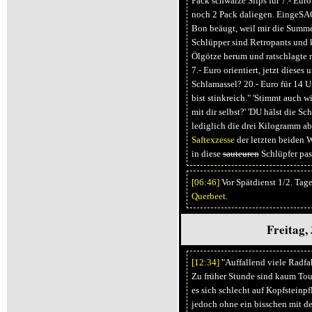
Pack schwarze Slips für 7.- Euro
noch 2 Pack daliegen. EingeSAC
Bon beäugt, weil mir die Summ
Schlüpper sind Retropants und k
Ölgötze herum und ratschlagte m
7.- Euro orientiert, jetzt diese
Schlamassel? 20.- Euro für 14 U
bist stinkreich." 'Stimmt auch w
mit dir selbst?' 'DU hälst die S
lediglich die drei Kilogramm ab
Saftexzesse
der letzten beiden
in diese
sauteuren
Schlüpfer pas
[06:
46]
Vor Spätdienst 1/2. Tag
Querbeet
.
Freitag, 
[12:
34]
"Auffallend viele Radf
Zu früher Stunde sind kaum Tou
es sich schlecht auf Kopfsteinpf
jedoch ohne ein bisschen mit d