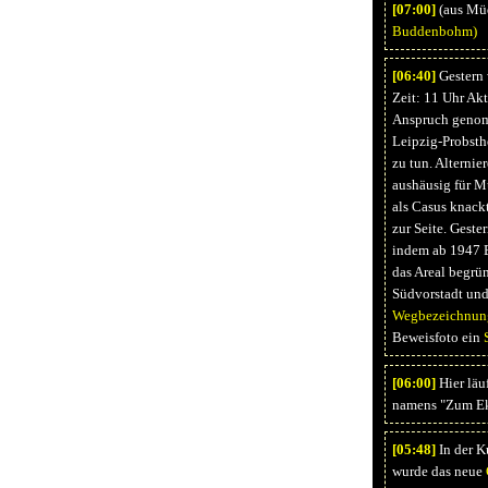
[07:
00]
(aus Müd
Buddenbohm)
[06:
40]
Gestern w
Zeit: 11 Uhr Ak
Anspruch genomm
Leipzig-Probsthe
zu tun. Alterni
aushäusig für Mu
als Casus knack
zur Seite. Geste
indem ab 1947 B
das Areal begrün
Südvorstadt und
Wegbezeichnung
Beweisfoto ein
[06:
00]
Hier läu
namens "Zum Eke
[05:
48]
In der K
wurde das neue