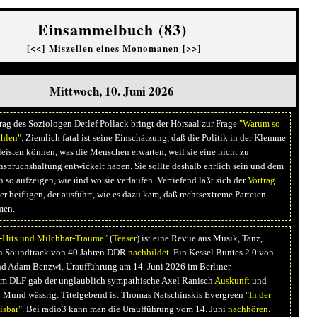
Einsammelbuch (83)
[<<]
Miszellen eines Monomanen
[>>]
Mittwoch, 10. Juni 2026
rag des Soziologen Detlef Pollack bringt der Hörsaal zur Frage
"Warum so
ählen"
. Ziemlich fatal ist seine Einschätzung, daß die Politik in der Klemme
e leisten können, was die Menschen erwarten, weil sie eine nicht zu
nspruchshaltung entwickelt haben. Sie sollte deshalb ehrlich sein und dem
 so aufzeigen, wie únd wo sie verlaufen. Vertiefend läßt sich der
Vortrag
r beifügen, der ausführt, wie es dazu kam, daß rechtsextreme Parteien
men.
Hits und Milchbar-Träume"
(
Teaser
) ist eine Revue aus Musik, Tanz,
en Soundtrack von 40 Jahren DDR
nachbildet
. Ein Kessel Buntes 2.0 von
d Adam Benzwi. Uraufführung am 14. Juni 2026 im Berliner
. Im DLF gab der unglaublich sympathische Axel Ranisch
Auskunft
und
 Mund wässrig. Titelgebend ist Thomas Natschinskis Evergreen
"In der
sbar"
. Bei radio3 kann man die Uraufführung vom 14. Juni
nachhören
.