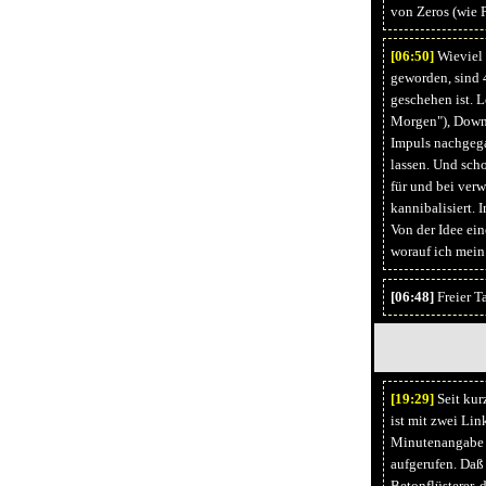
von Zeros (wie P
[06:
50]
Wieviel 
geworden, sind 
geschehen ist. 
Morgen"), Downl
Impuls nachgega
lassen. Und scho
für und bei ver
kannibalisiert.
Von der Idee ein
worauf ich mein
[06:48]
Freier T
[19:
29]
Seit kur
ist mit zwei Li
Minutenangabe v
aufgerufen. Daß
Betonflüsterer, 