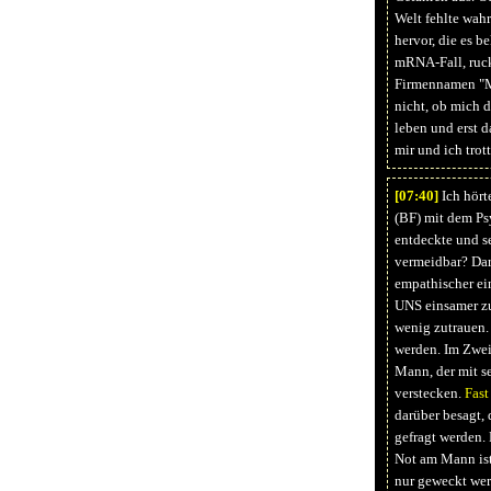
Welt fehlte wah
hervor, die es 
mRNA-Fall, ruck
Firmennamen "Mo
nicht, ob mich d
leben und erst 
mir und ich trot
[07:
40]
Ich hört
(BF) mit dem Ps
entdeckte und se
vermeidbar? Dar
empathischer ein
UNS einsamer zu
wenig zutrauen. 
werden. Im Zwei
Mann, der mit s
verstecken.
Fast
darüber besagt,
gefragt werden. 
Not am Mann ist
nur geweckt wer