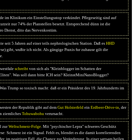
e im Klinikum ein Einstellungsstop verkündet. Pflegeseitig sind auf
zurzeit nur 74% der Planstellen besetzt. Entsprechend dünn ist die
ro Dienst, dito das Nervenkostüm.
te seit 5 Jahren auf einer teils nephrologischen Station. Daß es
HHD
) gibt, wußte ich nicht. Als gängige Praxis fur zuhause gilt die
e.
westfale
schreibt
von sich als "Kleinblogger im Schatten der
Eliten". Was soll dann bitte ICH sein? KleinstMiniNanoBlogger?
Was Trump so toxisch macht: daß er ein Präsident des 19. Jahrhunderts im
esten der Republik gibt auf dem
Gut Holsterfeld
ein
Erdbeer-Drive-in
, der
n ziemliches
Tohuwabohu
verursacht.
 zur
Weltschmerz-Folge
. Mit "psychischer Lepra" schweres Geschütz
se: Schmerz ist ein Signal. Fehlt es, blendet es die damit korrelierenden
er, im positiven Fall, die Chance zur Veränderung. In einer sattsam heilen