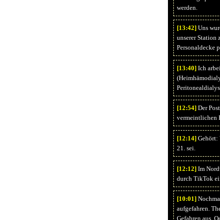
werden.
[13:
42]
Uns wurd
unserer Station 
Personaldecke p
[13:
40]
Ich arbei
(Heimhämodialyse
Peritonealdialys
[12:
54]
Der Post
vermeintlichen 
[12:
14]
Gehört: 
21. sei.
[12:
12]
Im Nordw
durch TikTok ei
[10:
01]
Nochmal
aufgefahren. The
Gefahren aus. Od