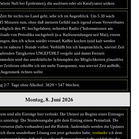
atient Null bei Epidemien), die auslösen oder als Katalysator wirken.
Zeit für nichts ins Land geht, sehe ich im Augenblick. Um 5.30 wach
45 Minuten rum, ohne daß meinem Gefühl nach irgend etwas Verwertbares
Lediglich den PC hochgefahren, nebenbei Radio ("Informationen am
oads von Periodika nachgeholt (u.a. Kultursendungen seit Mai), einem
ngen, den ich schon wieder verwarf, Kaffee kochen (und kalt werden
n ist nahezu 1 Stunde vorbei. Verblüfft bin ich hauptsächlich, wieviel Zeit
waltenden Tätigkeiten UNGEFÜHLT vergeht und damit Freizeit
 Immerhin wird das unerklärliche Schrumpfen der Möglichkeiten plausibler.
er Zeitleiste erhoffte ich mir mehr Transparanz, was wieviel Zeit auffrißt,
 Augenmerk richten sollte.
ag 2/7. Tage ohne Alkohol: 3829 = 547 Wochen.
Montag, 8. Juni 2026
zem sind alle Einträge hier verlinkt. Die Uhrzeit zu Beginn eines Eintrages
nks unterlegt. Die Stundenangabe gibt dem Eintrag einen Permalink. Die
erweist (falls vorhanden) auf die Rubrik. Andernfalls werden die Updates
 ich diese wunderbare Lösung erst jetzt gefunden habe,
verdanke
ich dem
der moniert hatte, daß sich so schwer Bezug nehmen ließe auf Inhalte des