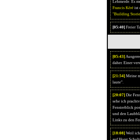
Lehmerde. Es mu
Francis Kéré
ist
"Building Storie
[05:40]
Freier T
[05:
43]
Ausgerec
daher. Einer ver
[21:
54]
Meine mu
laute".
[20:
07]
Die Fens
sehe ich pracht
Fensterblick pos
und den Laubblä
Links zu den Fe
[18:
08]
Weil ich
auf Horst Schul