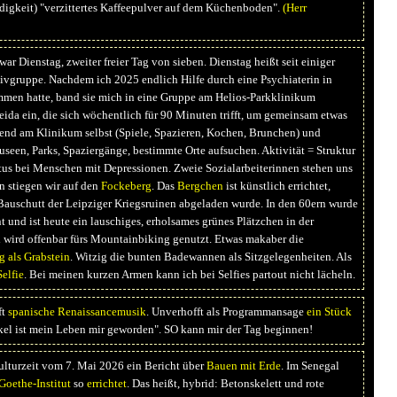
igkeit) "verzittertes Kaffeepulver auf dem Küchenboden".
(Herr
ar Dienstag, zweiter freier Tag von sieben. Dienstag heißt seit einiger
tivgruppe. Nachdem ich 2025 endlich Hilfe durch eine Psychiaterin in
en hatte, band sie mich in eine Gruppe am Helios-Parkklinikum
ida ein, die sich wöchentlich für 90 Minuten trifft, um gemeinsam etwas
erend am Klinikum selbst (Spiele, Spazieren, Kochen, Brunchen) und
seen, Parks, Spaziergänge, bestimmte Orte aufsuchen. Aktivität = Struktur
tus bei Menschen mit Depressionen. Zweie Sozialarbeiterinnen stehen uns
rn stiegen wir auf den
Fockeberg
. Das
Bergchen
ist künstlich errichtet,
auschutt der Leipziger Kriegsruinen abgeladen wurde. In den 60ern wurde
t und ist heute ein lauschiges, erholsames grünes Plätzchen in der
 wird offenbar fürs Mountainbiking genutzt. Etwas makaber die
 als Grabstein
. Witzig die bunten Badewannen als Sitzgelegenheiten. Als
Selfie
. Bei meinen kurzen Armen kann ich bei Selfies partout nicht lächeln.
ft
spanische Renaissancemusik
. Unverhofft als Programmansage
ein Stück
l ist mein Leben mir geworden". SO kann mir der Tag beginnen!
ulturzeit vom 7. Mai 2026 ein Bericht über
Bauen mit Erde
. Im Senegal
Goethe-Institut
so
errichtet
. Das heißt, hybrid: Betonskelett und rote