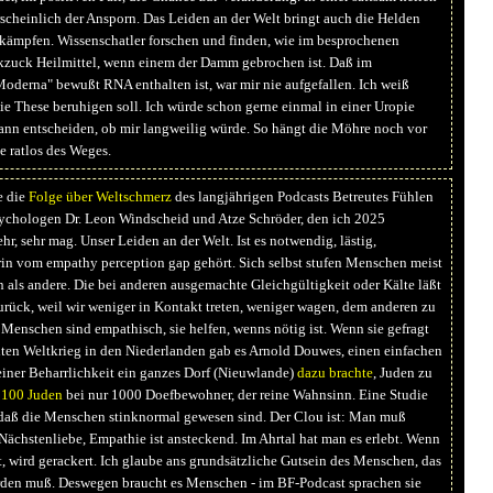
rscheinlich der Ansporn. Das Leiden an der Welt bringt auch die Helden
bekämpfen. Wissenschatler forschen und finden, wie im besprochenen
zuck Heilmittel, wenn einem der Damm gebrochen ist. Daß im
derna" bewußt RNA enthalten ist, war mir nie aufgefallen. Ich weiß
ie These beruhigen soll. Ich würde schon gerne einmal in einer Uropie
dann entscheiden, ob mir langweilig würde. So hängt die Möhre noch vor
te ratlos des Weges.
e die
Folge über Weltschmerz
des langjährigen Podcasts Betreutes Fühlen
ychologen Dr. Leon Windscheid und Atze Schröder, den ich 2025
hr, sehr mag. Unser Leiden an der Welt. Ist es notwendig, lästig,
in vom empathy perception gap gehört. Sich selbst stufen Menschen meist
 als andere. Die bei anderen ausgemachte Gleichgültigkeit oder Kälte läßt
rück, weil wir weniger in Kontakt treten, weniger wagen, dem anderen zu
Menschen sind empathisch, sie helfen, wenns nötig ist. Wenn sie gefragt
ten Weltkrieg in den Niederlanden gab es Arnold Douwes, einen einfachen
einer Beharrlichkeit ein ganzes Dorf (Nieuwlande)
dazu brachte
, Juden zu
 100 Juden
bei nur 1000 Doefbewohner, der reine Wahnsinn. Eine Studie
 daß die Menschen stinknormal gewesen sind. Der Clou ist: Man muß
Nächstenliebe, Empathie ist ansteckend. Im Ahrtal hat man es erlebt. Wenn
, wird gerackert. Ich glaube ans grundsätzliche Gutsein des Menschen, das
den muß. Deswegen braucht es Menschen - im BF-Podcast sprachen sie