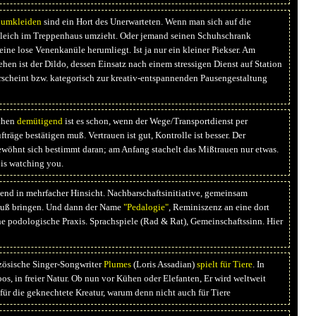
lumkleiden
sind ein Hort des Unerwarteten. Wenn man sich auf die
gleich im Treppenhaus umzieht. Oder jemand seinen Schuhschrank
eine lose Venenkanüle herumliegt. Ist ja nur ein kleiner Piekser. Am
ehen ist der Dildo, dessen Einsatz nach einem stressigen Dienst auf Station
rscheint bzw. kategorisch zur kreativ-entspannenden Pausengestaltung
chen
demütigend
ist es schon, wenn der Wege/Transportdienst per
träge bestätigen muß. Vertrauen ist gut, Kontrolle ist besser. Der
wöhnt sich bestimmt daran; am Anfang stachelt das Mißtrauen nur etwas.
 is watching you.
nd in mehrfacher Hinsicht. Nachbarschaftsinitiative, gemeinsam
huß bringen. Und dann der Name
"Pedalogie"
, Reminiszenz an eine dort
he podologische Praxis. Sprachspiele (Rad & Rat), Gemeinschaftssinn. Hier
zösische Singer-Songwriter
Plumes
(Loris Assadian)
spielt für Tiere
. In
s, in freier Natur. Ob nun vor Kühen oder Elefanten, Er wird weltweit
für die geknechtete Kreatur, warum denn nicht auch für Tiere