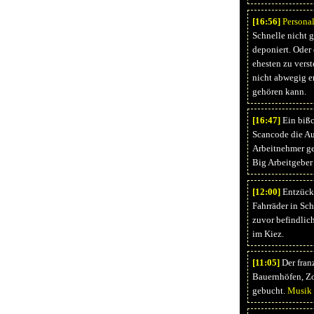
[16:
56]
Persona
Schnelle nicht 
deponiert. Oder 
ehesten zu verst
nicht abwegig e
gehören kann.
[16:
47]
Ein biß
Scancode die Auf
Arbeitnehmer ge
Big Arbeitgeber
[12:
00]
Entzücke
Fahrräder in Sc
zuvor befindlic
im Kiez.
[11:
05]
Der fran
Bauernhöfen, Zoo
gebucht.
Musik