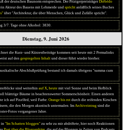
ß der deutschen Baunorm entsprechen. Der Priztgerpreisträger
Diébédo
 ein Akteur des Bauens mit Lehmerde und
spricht
anläßlich seines Buches
s"
über "Architektur, die über Menschen, Glück und Zufälle spricht".
ag 3/7. Tage ohne Alkohol: 3830.
Dienstag, 9. Juni 2026
hnet die Kurz- und Kürzestbeiträge kommen seit heute mit 2 Permalinks
weist auf den
gespiegelten Inhalt
und dieser führt wieder hierher.
sikalische Abschlußprüfung bestand ich damals übrigens "summa cum
terblicke sind weiterhin
auf X
,
heute
mit viel Sonne und beim Hofblick
voll blättrige Bäume in beachtenswerter Sommerschönheit. Einen anderen
te ich auf Pixelfed, weil Farbe.
Orange bis rot
durch die reifenden Kirschen
sern, die den Morgen akustisch untermalen. Im
Archiveintrag
sind die
nster-Fotos vergangener Jahre.
 in
"Im Schatten bloggen"
zu sehr zu mir abdriftete, hier noch Reaktionen
tes
Post über die Blogosphäre
, die auf das Bloggen in Zeiten von Podcasts