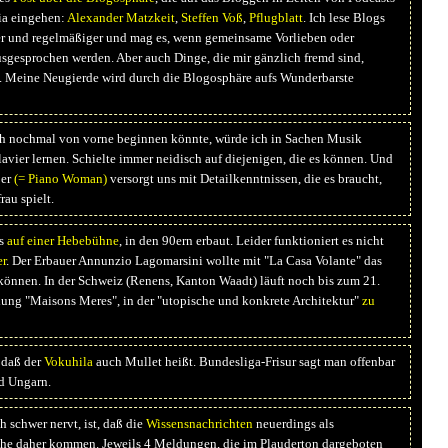
ia eingehen:
Alexander Matzkeit
,
Steffen Voß
,
Pflugblatt
. Ich lese Blogs
er und regelmäßiger und mag es, wenn gemeinsame Vorlieben oder
gesprochen werden. Aber auch Dinge, die mir gänzlich fremd sind,
 Meine Neugierde wird durch die Blogosphäre aufs Wunderbarste
 nochmal von vorne beginnen könnte, würde ich in Sachen Musik
avier lernen. Schielte immer neidisch auf diejenigen, die es können. Und
ßer
(= Piano Woman)
versorgt uns mit Detailkenntnissen, die es braucht,
au spielt.
s
auf einer Hebebühne
, in den 90ern erbaut. Leider funktioniert es nicht
er
. Der Erbauer Annunzio Lagomarsini wollte mit "La Casa Volante" das
können. In der Schweiz (Renens, Kanton Waadt) läuft noch bis zum 21.
llung "Maisons Meres", in der "utopische und konkrete Architektur"
zu
 daß der
Vokuhila
auch Mullet heißt. Bundesliga-Frisur sagt man offenbar
d Ungarn.
 schwer nervt, ist, daß die
Wissensnachrichten
neuerdings als
he daher kommen. Jeweils 4 Meldungen, die im Plauderton dargeboten