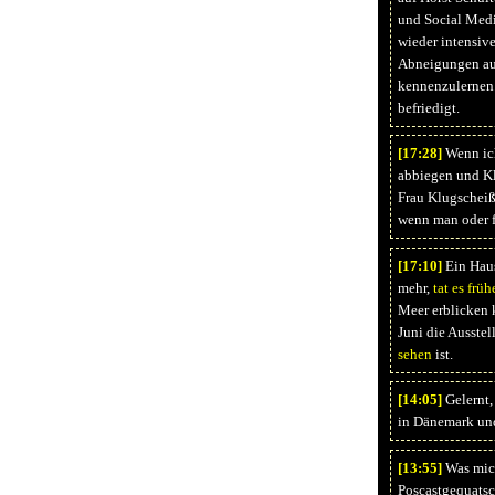
und Social Med
wieder intensiv
Abneigungen aus
kennenzulernen.
befriedigt.
[17:
28]
Wenn ich
abbiegen und Kl
Frau Klugschei
wenn man oder fr
[17:
10]
Ein Hau
mehr,
tat es früh
Meer erblicken 
Juni die Ausste
sehen
ist.
[14:
05]
Gelernt,
in Dänemark un
[13:
55]
Was mich
Poscastgequatsc