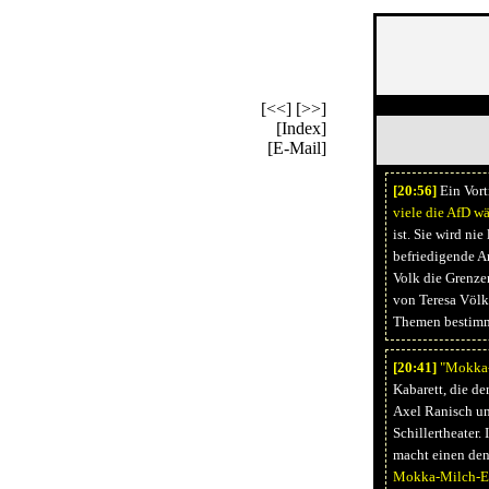
[<<]
[>>]
[Index]
[E-Mail]
[20:
56]
Ein Vort
viele die AfD w
ist. Sie wird ni
befriedigende A
Volk die Grenzen
von Teresa Völke
Themen bestim
[20:
41]
"Mokka-
Kabarett, die d
Axel Ranisch un
Schillertheater
macht einen den
Mokka-Milch-Ei